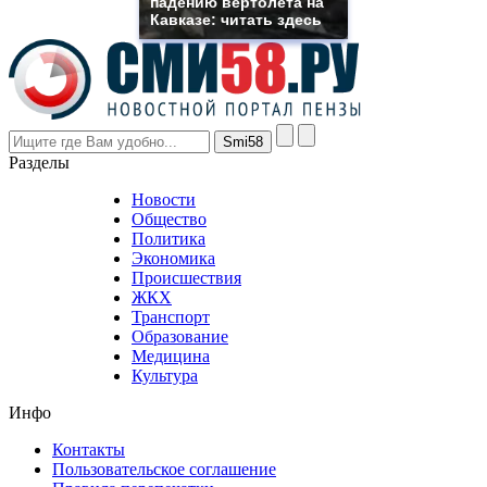
падению вертолета на
though
Кавказе: читать здесь
the
prices
are
higher
however
visitors
nevertheless
Разделы
believe
that
Новости
good
Общество
value.
Политика
who
Экономика
sells
Происшествия
the
ЖКХ
best
Транспорт
phyrevape.com
Образование
vape
Медицина
store
Культура
on
the
Инфо
pursuit
of
Контакты
the
Пользовательское соглашение
most