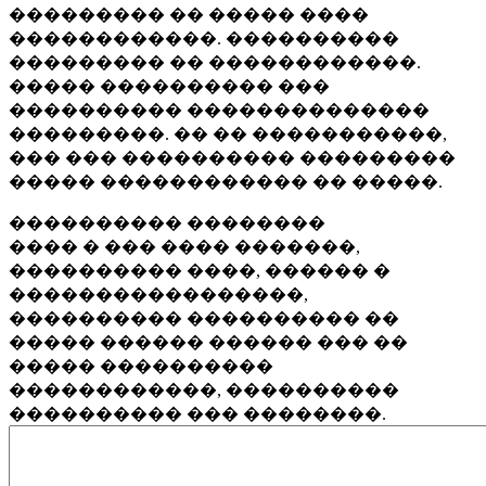
��������� �� ����� ����
������������. ����������
��������� �� ������������.
����� ���������� ���
���������� ��������������
���������. �� �� �����������,
��� ��� ���������� ���������
����� ������������ �� �����.
���������� ��������
���� � ��� ���� �������,
���������� ����, ������ �
�����������������,
���������� ���������� ��
����� ������ ������ ��� ��
����� ����������
������������, ����������
���������� ��� ��������.