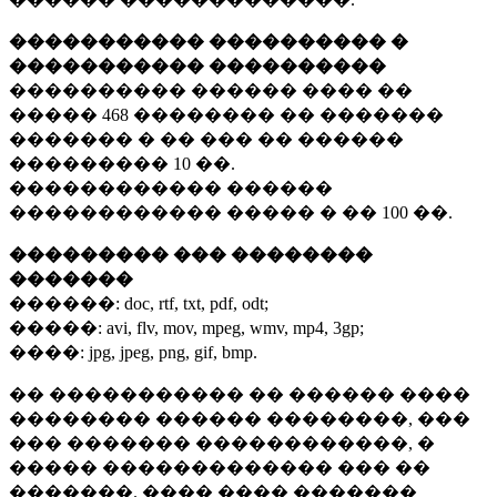
����������� ���������� �
����������� ����������
���������� ������ ���� ��
�����
468 ��������
�� �������
������� � �� ��� �� ������
���������
10 ��.
������������ ������
������������ ����� � ��
100 ��.
��������� ��� ��������
�������
������:
doc, rtf, txt, pdf, odt;
�����:
avi, flv, mov, mpeg, wmv, mp4, 3gp;
����:
jpg, jpeg, png, gif, bmp.
�� ����������� �� ������ ����
�������� ������ ��������, ���
��� ������� ������������, �
����� ������������� ��� ��
�������. ���� ���� �������