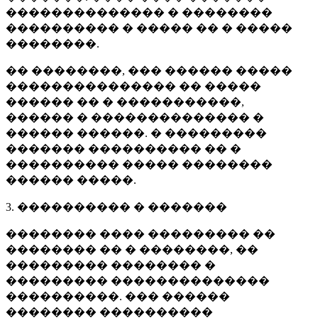
�������������� � ��������
���������� � ����� �� � �����
��������.
�� ��������, ��� ������ �����
��������������� �� �����
������ �� � �����������,
������ � �������������� �
������ ������. � ���������
������� ���������� �� �
���������� ����� ��������
������ �����.
3. ���������� � �������
�������� ���� ��������� ��
�������� �� � ��������, ��
��������� �������� �
��������� ��������������
����������. ��� ������
�������� ����������