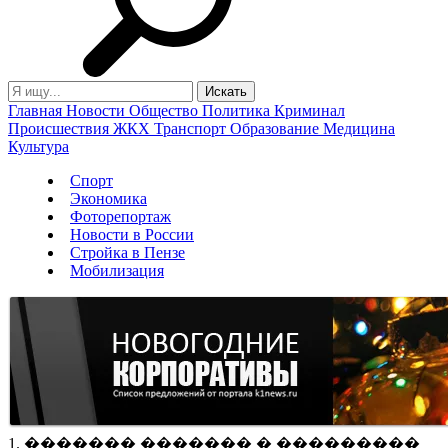
Главная
Новости
Общество
Политика
Криминал
Происшествия
ЖКХ
Транспорт
Образование
Медицина
Культура
Спорт
Экономика
Фоторепортаж
Новости в России
Стройка в Пензе
Мобилизация
1. ������� ������� � ���������