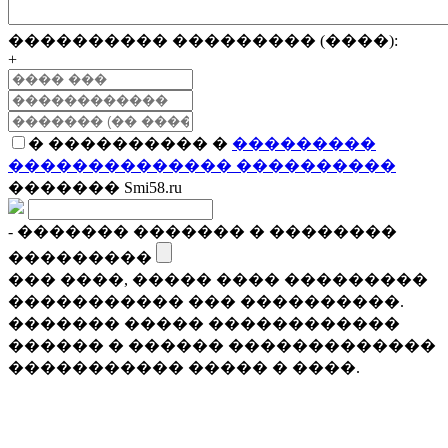
���������� ��������� (����):
+
� ���������� �
���������
�������������� ����������
������� Smi58.ru
- ������� ������� � ��������
���������
��� ����, ����� ���� ���������
����������� ��� ����������.
������� ����� ������������
������ � ������ �������������
����������� ����� � ����.