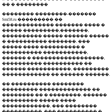
�� � ��������
�������� ��������-�������
Smi58.ru ��������� ��
������������� ������� ���� �
����� ���������,�������,
���������� ����� ������ �����
� ���������� �������. ���
����� ���� ���������� �
���������� �����������,
������ � ������������������,
���������� ���������� ��
������ �����������, ���������
������������ �� ������ ������.
�� ���������� ��������
��������� ������������� ��
�������� �� � ��������. ������
��������� ����� ����
������������, ��� ��������
����������, ��� ���������� �