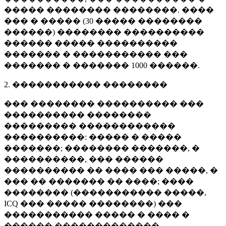
����� �������� ��������. ����
��� � ����� (
30 �����
��������
������) �������� ����������
������ ����� ����������
������� � ����������� ���
������� � �������
1000 ������
.
2. ����������� ��������
��� �������� ���������� ���
���������� ��������
��������� ������������
����������: ����� � �����
�������; �������� �������, �
����������, ��� ������
���������� �� ���� ��� �����, �
��� �� ������� �� ����; ����
�������� (����������� �����,
ICQ ��� ����� ��������) ���
����������� ����� � ���� �
������ �������������.