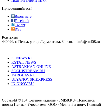
Правила перепечатки
effective
sophistication
Присоединяйтесь!
also
just
Вконтакте
the
Facebook
right
Twitter
blend
RSS
in
Контакты
creation
440026, г. Пенза, улица Лермонтова, 34, email: info@smi58.ru
completely
unique
Все порталы НМГ
dazzling
type.
K1NEWS.RU
reddit
KSTATI.NEWS
sevenfridayreplica.ru
ASTRAKHAN.ONLINE
sevenfriday
SOCHISTREAM.RU
outlet
YARGLAV.RU
is
ULYANOVSK.EXPRESS
the
IN-NNOV.RU
first
choice
Согласие на обработку персональных данных
Политика по
for
защите персональных данных
high-
Copyright © 16+ Сетевое издание «SMI58.RU- Новостной
end
портал Пензы» Учредитель: ООО «Медиа-Регион». Главный
people.