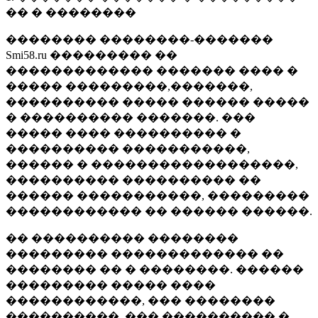
�� � ��������
�������� ��������-�������
Smi58.ru ��������� ��
������������� ������� ���� �
����� ���������,�������,
���������� ����� ������ �����
� ���������� �������. ���
����� ���� ���������� �
���������� �����������,
������ � ������������������,
���������� ���������� ��
������ �����������, ���������
������������ �� ������ ������.
�� ���������� ��������
��������� ������������� ��
�������� �� � ��������. ������
��������� ����� ����
������������, ��� ��������
����������, ��� ���������� �