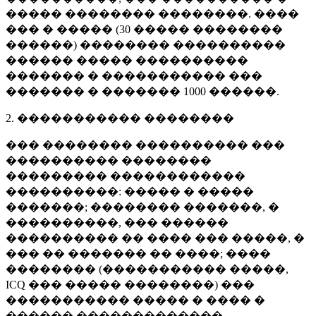
����� �������� ��������. ����
��� � ����� (
30 �����
��������
������) �������� ����������
������ ����� ����������
������� � ����������� ���
������� � �������
1000 ������
.
2. ����������� ��������
��� �������� ���������� ���
���������� ��������
��������� ������������
����������: ����� � �����
�������; �������� �������, �
����������, ��� ������
���������� �� ���� ��� �����, �
��� �� ������� �� ����; ����
�������� (����������� �����,
ICQ ��� ����� ��������) ���
����������� ����� � ���� �
������ �������������.