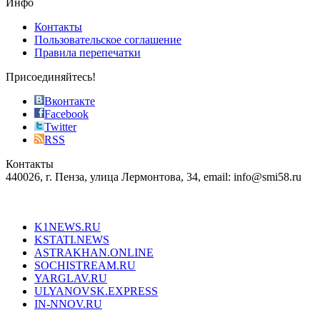
Инфо
pursuit
of
Контакты
the
Пользовательское соглашение
most
Правила перепечатки
effective
sophistication
Присоединяйтесь!
also
just
Вконтакте
the
Facebook
right
Twitter
blend
RSS
in
Контакты
creation
440026, г. Пенза, улица Лермонтова, 34, email: info@smi58.ru
completely
unique
Все порталы НМГ
dazzling
type.
K1NEWS.RU
reddit
KSTATI.NEWS
sevenfridayreplica.ru
ASTRAKHAN.ONLINE
sevenfriday
SOCHISTREAM.RU
outlet
YARGLAV.RU
is
ULYANOVSK.EXPRESS
the
IN-NNOV.RU
first
choice