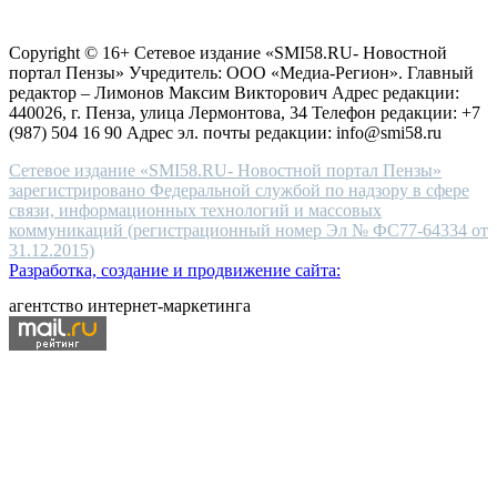
Согласие на обработку персональных данных
Политика по
for
защите персональных данных
high-
Copyright © 16+ Сетевое издание «SMI58.RU- Новостной
end
портал Пензы» Учредитель: ООО «Медиа-Регион». Главный
people.
редактор – Лимонов Максим Викторович Адрес редакции:
440026, г. Пенза, улица Лермонтова, 34 Телефон редакции: +7
(987) 504 16 90 Адрес эл. почты редакции: info@smi58.ru
Сетевое издание «SMI58.RU- Новостной портал Пензы»
зарегистрировано Федеральной службой по надзору в сфере
связи, информационных технологий и массовых
коммуникаций (регистрационный номер Эл № ФС77-64334 от
31.12.2015)
Разработка, создание и продвижение сайта:
агентство интернет-маркетинга