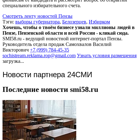
специального избирательного счета.
Смотреть ленту новостей Пензы
Тэги:
выборы губернатора
,
Белозерцев
,
Избирком
Хочешь, чтобы о твоём бизнесе узнали миллионы людей в
Пензе, Пензенской области и всей России - кликай сюда.
SMI58.ru - ведущий новостной интернет-портал Пензы.
Руководитель отдела продаж
Самохвалов Василий
Викторович
+7 (999) 784-45-35
sochistream.reklama.rop@gmail.com
Узнать условия размещения
загрузка...
Новости партнера 24СМИ
Последние новости smi58.ru