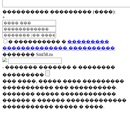
���������� ��������� (����):
+
� ���������� �
���������
�������������� ����������
������� Smi58.ru
- ������� ������� � ��������
���������
��� ����, ����� ���� ���������
����������� ��� ����������.
������� ����� ������������
������ � ������ �������������
����������� ����� � ����.