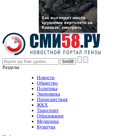
franck
muller
rolex
Как выглядит место
even
крушение вертолета на
though
Кавказе: смотреть
the
prices
are
higher
however
visitors
nevertheless
Разделы
believe
that
Новости
good
Общество
value.
Политика
who
Экономика
sells
Происшествия
the
ЖКХ
best
Транспорт
phyrevape.com
Образование
vape
Медицина
store
Культура
on
the