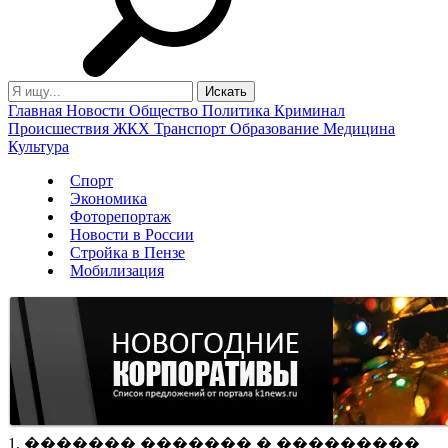
Главная
Новости
Общество
Политика
Криминал
Происшествия
ЖКХ
Транспорт
Образование
Медицина
Культура
Спорт
Экономика
Фоторепортаж
Новости в России
Стройка в Пензе
Мобилизация
1. ������� ������� � ���������