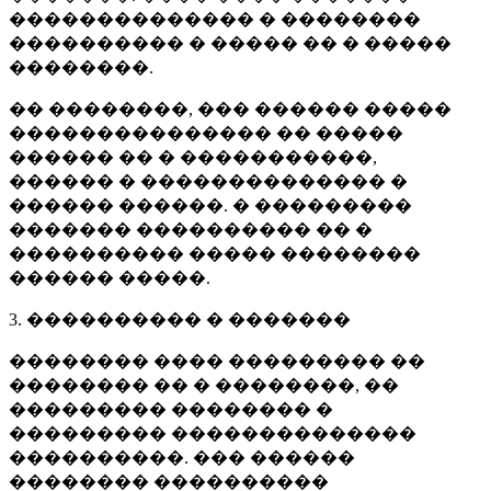
�������������� � ��������
���������� � ����� �� � �����
��������.
�� ��������, ��� ������ �����
��������������� �� �����
������ �� � �����������,
������ � �������������� �
������ ������. � ���������
������� ���������� �� �
���������� ����� ��������
������ �����.
3. ���������� � �������
�������� ���� ��������� ��
�������� �� � ��������, ��
��������� �������� �
��������� ��������������
����������. ��� ������
�������� ����������