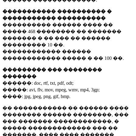
����������� ���������� �
����������� ����������
���������� ������ ���� ��
�����
468 ��������
�� �������
������� � �� ��� �� ������
���������
10 ��.
������������ ������
������������ ����� � ��
100 ��.
��������� ��� ��������
�������
������:
doc, rtf, txt, pdf, odt;
�����:
avi, flv, mov, mpeg, wmv, mp4, 3gp;
����:
jpg, jpeg, png, gif, bmp.
�� ����������� �� ������ ����
�������� ������ ��������, ���
��� ������� ������������, �
����� ������������� ��� ��
�������. ���� ���� �������