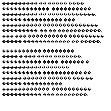
��������� �� ����� ����
������������. ����������
��������� �� ������������.
����� ���������� ���
���������� ��������������
���������. �� �� �����������,
��� ��� ���������� ���������
����� ������������ �� �����.
���������� ��������
���� � ��� ���� �������,
���������� ����, ������ �
�����������������,
���������� ���������� ��
����� ������ ������ ��� ��
����� ����������
������������, ����������
���������� ��� ��������.