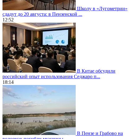
Школу в «Лугометрии»
сдадут до 20 августа: в Пензенской ...
12:52
В Китае обсудили
российский опыт использования Седжаро п...
18:14
В Пензе и Грабово на
водоемах погибли мужчины...