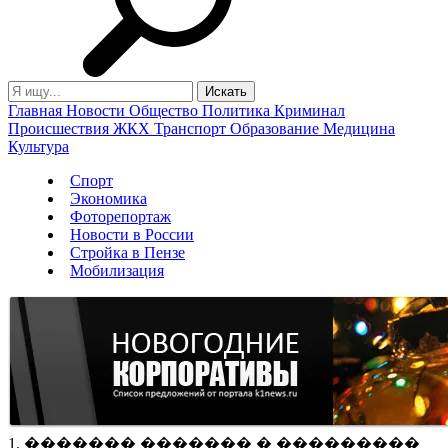
Главная
Новости
Общество
Политика
Криминал
Происшествия
ЖКХ
Транспорт
Образование
Медицина
Культура
Спорт
Экономика
Фоторепортаж
Новости в России
Стройка в Пензе
Мобилизация
1. ������� ������� � ���������