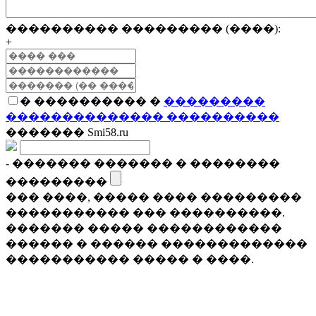
���������� ��������� (����):
+
� ���������� �
���������
�������������� ����������
������� Smi58.ru
- ������� ������� � ��������
���������
��� ����, ����� ���� ���������
����������� ��� ����������.
������� ����� ������������
������ � ������ �������������
����������� ����� � ����.