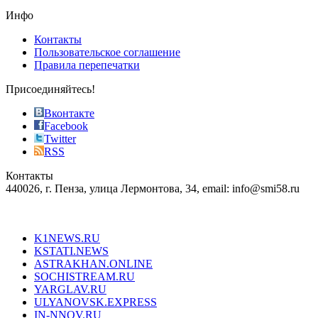
the
Инфо
pursuit
of
Контакты
the
Пользовательское соглашение
most
Правила перепечатки
effective
sophistication
Присоединяйтесь!
also
just
Вконтакте
the
Facebook
right
Twitter
blend
RSS
in
Контакты
creation
440026, г. Пенза, улица Лермонтова, 34, email: info@smi58.ru
completely
unique
Все порталы НМГ
dazzling
type.
K1NEWS.RU
reddit
KSTATI.NEWS
sevenfridayreplica.ru
ASTRAKHAN.ONLINE
sevenfriday
SOCHISTREAM.RU
outlet
YARGLAV.RU
is
ULYANOVSK.EXPRESS
the
IN-NNOV.RU
first