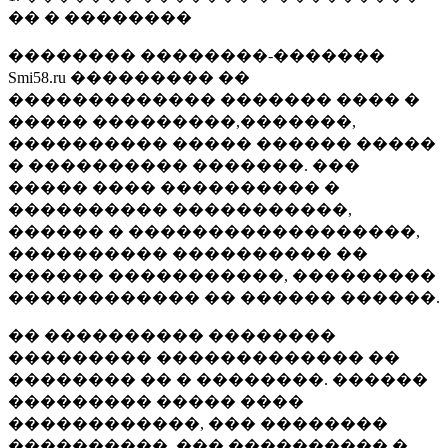
�� � ��������
�������� ��������-�������
Smi58.ru ��������� ��
������������� ������� ���� �
����� ���������,�������,
���������� ����� ������ �����
� ���������� �������. ���
����� ���� ���������� �
���������� �����������,
������ � ������������������,
���������� ���������� ��
������ �����������, ���������
������������ �� ������ ������.
�� ���������� ��������
��������� ������������� ��
�������� �� � ��������. ������
��������� ����� ����
������������, ��� ��������
����������, ��� ���������� �