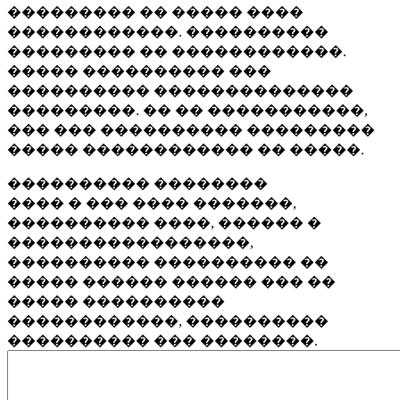
��������� �� ����� ����
������������. ����������
��������� �� ������������.
����� ���������� ���
���������� ��������������
���������. �� �� �����������,
��� ��� ���������� ���������
����� ������������ �� �����.
���������� ��������
���� � ��� ���� �������,
���������� ����, ������ �
�����������������,
���������� ���������� ��
����� ������ ������ ��� ��
����� ����������
������������, ����������
���������� ��� ��������.