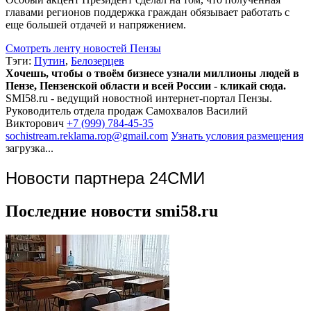
главами регионов поддержка граждан обязывает работать с
еще большей отдачей и напряжением.
Смотреть ленту новостей Пензы
Тэги:
Путин
,
Белозерцев
Хочешь, чтобы о твоём бизнесе узнали миллионы людей в
Пензе, Пензенской области и всей России - кликай сюда.
SMI58.ru - ведущий новостной интернет-портал Пензы.
Руководитель отдела продаж
Самохвалов Василий
Викторович
+7 (999) 784-45-35
sochistream.reklama.rop@gmail.com
Узнать условия размещения
загрузка...
Новости партнера 24СМИ
Последние новости smi58.ru