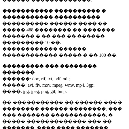
����������� ���������� �
����������� ����������
���������� ������ ���� ��
�����
468 ��������
�� �������
������� � �� ��� �� ������
���������
10 ��.
������������ ������
������������ ����� � ��
100 ��.
��������� ��� ��������
�������
������:
doc, rtf, txt, pdf, odt;
�����:
avi, flv, mov, mpeg, wmv, mp4, 3gp;
����:
jpg, jpeg, png, gif, bmp.
�� ����������� �� ������ ����
�������� ������ ��������, ���
��� ������� ������������, �
����� ������������� ��� ��
�������. ���� ���� �������