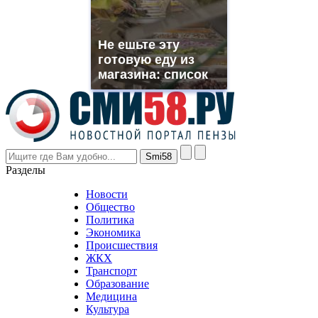
replica
franck
muller
Не ешьте эту
rolex
готовую еду из
even
though
магазина: список
the
prices
are
higher
however
visitors
nevertheless
Разделы
believe
that
Новости
good
Общество
value.
Политика
who
Экономика
sells
Происшествия
the
ЖКХ
best
Транспорт
phyrevape.com
Образование
vape
Медицина
store
Культура
on