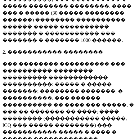
����� �������� ��������. ����
��� � ����� (
30 �����
��������
������) �������� ����������
������ ����� ����������
������� � ����������� ���
������� � �������
1000 ������
.
2. ����������� ��������
��� �������� ���������� ���
���������� ��������
��������� ������������
����������: ����� � �����
�������; �������� �������, �
����������, ��� ������
���������� �� ���� ��� �����, �
��� �� ������� �� ����; ����
�������� (����������� �����,
ICQ ��� ����� ��������) ���
����������� ����� � ���� �
������ �������������.