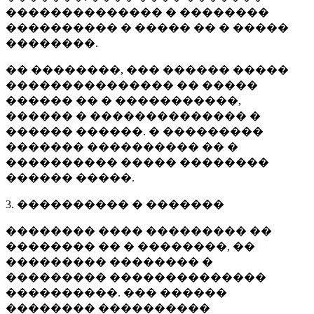
�������������� � ��������
���������� � ����� �� � �����
��������.
�� ��������, ��� ������ �����
��������������� �� �����
������ �� � �����������,
������ � �������������� �
������ ������. � ���������
������� ���������� �� �
���������� ����� ��������
������ �����.
3. ���������� � �������
�������� ���� ��������� ��
�������� �� � ��������, ��
��������� �������� �
��������� ��������������
����������. ��� ������
�������� ����������