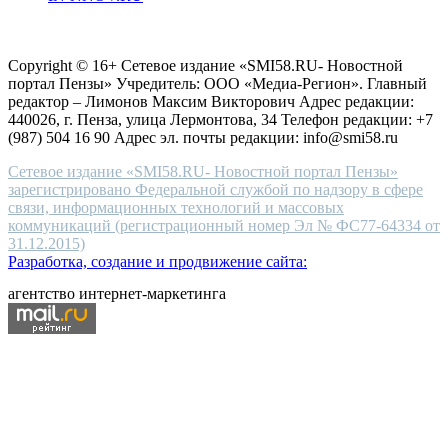
choice
Согласие на обработку персональных данных
Политика по
for
защите персональных данных
high-
Copyright © 16+ Сетевое издание «SMI58.RU- Новостной
end
портал Пензы» Учредитель: ООО «Медиа-Регион». Главный
people.
редактор – Лимонов Максим Викторович Адрес редакции:
440026, г. Пенза, улица Лермонтова, 34 Телефон редакции: +7
(987) 504 16 90 Адрес эл. почты редакции: info@smi58.ru
Сетевое издание «SMI58.RU- Новостной портал Пензы»
зарегистрировано Федеральной службой по надзору в сфере
связи, информационных технологий и массовых
коммуникаций (регистрационный номер Эл № ФС77-64334 от
31.12.2015)
Разработка, создание и продвижение сайта:
агентство интернет-маркетинга