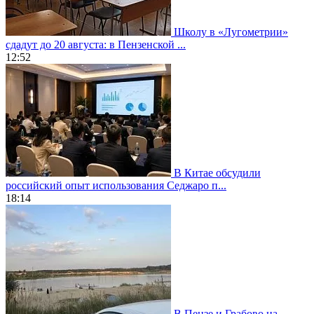
Школу в «Лугометрии»
сдадут до 20 августа: в Пензенской ...
12:52
В Китае обсудили
российский опыт использования Седжаро п...
18:14
В Пензе и Грабово на