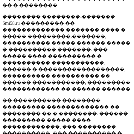
�� � ��������
�������� ��������-�������
Smi58.ru ��������� ��
������������� ������� ���� �
����� ���������,�������,
���������� ����� ������ �����
� ���������� �������. ���
����� ���� ���������� �
���������� �����������,
������ � ������������������,
���������� ���������� ��
������ �����������, ���������
������������ �� ������ ������.
�� ���������� ��������
��������� ������������� ��
�������� �� � ��������. ������
��������� ����� ����
������������, ��� ��������
����������, ��� ���������� �