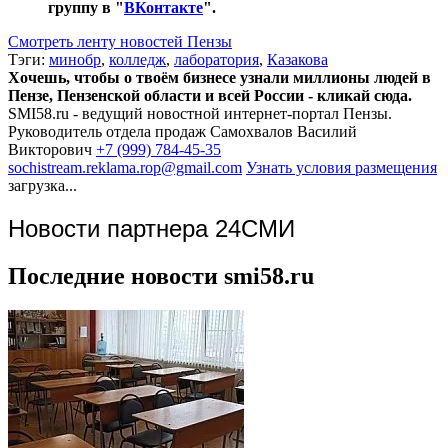
группу в "
ВКонтакте
".
Смотреть ленту новостей Пензы
Тэги:
минобр
,
колледж
,
лаборатория
,
Казакова
Хочешь, чтобы о твоём бизнесе узнали миллионы людей в
Пензе, Пензенской области и всей России - кликай сюда.
SMI58.ru - ведущий новостной интернет-портал Пензы.
Руководитель отдела продаж
Самохвалов Василий
Викторович
+7 (999) 784-45-35
sochistream.reklama.rop@gmail.com
Узнать условия размещения
загрузка...
Новости партнера 24СМИ
Последние новости smi58.ru