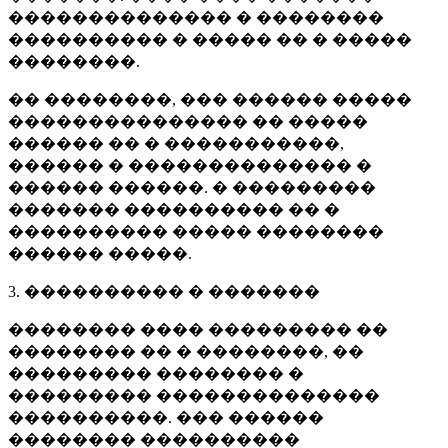
�������������� � ��������
���������� � ����� �� � �����
��������.
�� ��������, ��� ������ �����
��������������� �� �����
������ �� � �����������,
������ � �������������� �
������ ������. � ���������
������� ���������� �� �
���������� ����� ��������
������ �����.
3. ���������� � �������
�������� ���� ��������� ��
�������� �� � ��������, ��
��������� �������� �
��������� ��������������
����������. ��� ������
�������� ����������