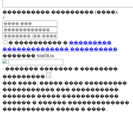
���������� ��������� (����):
+
� ���������� �
���������
�������������� ����������
������� Smi58.ru
- ������� ������� � ��������
���������
��� ����, ����� ���� ���������
����������� ��� ����������.
������� ����� ������������
������ � ������ �������������
����������� ����� � ����.