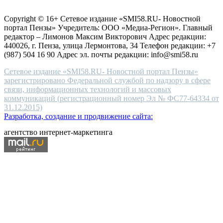
Согласие на обработку персональных данных
Политика по
for
защите персональных данных
high-
Copyright © 16+ Сетевое издание «SMI58.RU- Новостной
end
портал Пензы» Учредитель: ООО «Медиа-Регион». Главный
people.
редактор – Лимонов Максим Викторович Адрес редакции:
440026, г. Пенза, улица Лермонтова, 34 Телефон редакции: +7
(987) 504 16 90 Адрес эл. почты редакции: info@smi58.ru
Сетевое издание «SMI58.RU- Новостной портал Пензы»
зарегистрировано Федеральной службой по надзору в сфере
связи, информационных технологий и массовых
коммуникаций (регистрационный номер Эл № ФС77-64334 от
31.12.2015)
Разработка, создание и продвижение сайта:
агентство интернет-маркетинга