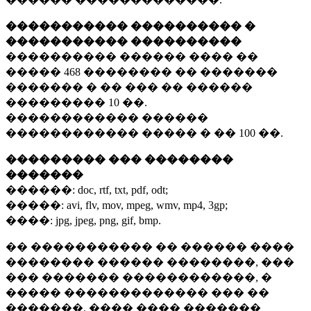
����������� ���������� �
����������� ����������
���������� ������ ���� ��
�����
468 ��������
�� �������
������� � �� ��� �� ������
���������
10 ��.
������������ ������
������������ ����� � ��
100 ��.
��������� ��� ��������
�������
������:
doc, rtf, txt, pdf, odt;
�����:
avi, flv, mov, mpeg, wmv, mp4, 3gp;
����:
jpg, jpeg, png, gif, bmp.
�� ����������� �� ������ ����
�������� ������ ��������, ���
��� ������� ������������, �
����� ������������� ��� ��
�������. ���� ���� �������