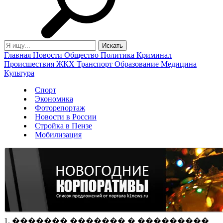
Главная
Новости
Общество
Политика
Криминал
Происшествия
ЖКХ
Транспорт
Образование
Медицина
Культура
Спорт
Экономика
Фоторепортаж
Новости в России
Стройка в Пензе
Мобилизация
1. ������� ������� � ���������