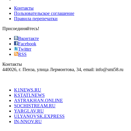
pursuit
of
Контакты
the
Пользовательское соглашение
most
Правила перепечатки
effective
sophistication
Присоединяйтесь!
also
just
Вконтакте
the
Facebook
right
Twitter
blend
RSS
in
Контакты
creation
440026, г. Пенза, улица Лермонтова, 34, email: info@smi58.ru
completely
unique
Все порталы НМГ
dazzling
type.
K1NEWS.RU
reddit
KSTATI.NEWS
sevenfridayreplica.ru
ASTRAKHAN.ONLINE
sevenfriday
SOCHISTREAM.RU
outlet
YARGLAV.RU
is
ULYANOVSK.EXPRESS
the
IN-NNOV.RU
first
choice