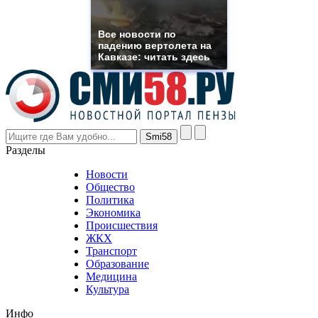
franck
muller
rolex
Все новости по
even
падению вертолета на
though
Кавказе: читать здесь
the
prices
are
higher
however
visitors
nevertheless
Разделы
believe
that
Новости
good
Общество
value.
Политика
who
Экономика
sells
Происшествия
the
ЖКХ
best
Транспорт
phyrevape.com
Образование
vape
Медицина
store
Культура
on
the
Инфо