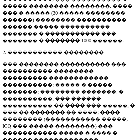
����� �������� ��������. ����
��� � ����� (
30 �����
��������
������) �������� ����������
������ ����� ����������
������� � ����������� ���
������� � �������
1000 ������
.
2. ����������� ��������
��� �������� ���������� ���
���������� ��������
��������� ������������
����������: ����� � �����
�������; �������� �������, �
����������, ��� ������
���������� �� ���� ��� �����, �
��� �� ������� �� ����; ����
�������� (����������� �����,
ICQ ��� ����� ��������) ���
����������� ����� � ���� �
������ �������������.