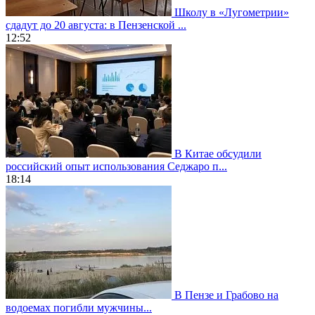
Школу в «Лугометрии»
сдадут до 20 августа: в Пензенской ...
12:52
В Китае обсудили
российский опыт использования Седжаро п...
18:14
В Пензе и Грабово на
водоемах погибли мужчины...