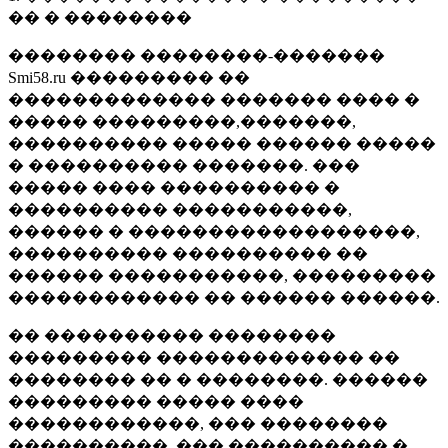
�� � ��������
�������� ��������-�������
Smi58.ru ��������� ��
������������� ������� ���� �
����� ���������,�������,
���������� ����� ������ �����
� ���������� �������. ���
����� ���� ���������� �
���������� �����������,
������ � ������������������,
���������� ���������� ��
������ �����������, ���������
������������ �� ������ ������.
�� ���������� ��������
��������� ������������� ��
�������� �� � ��������. ������
��������� ����� ����
������������, ��� ��������
����������, ��� ���������� �