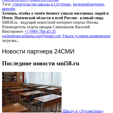
Тэги:
строительство школы в Спутнике
,
видеонаблюдение
,
минобр
Хочешь, чтобы о твоём бизнесе узнали миллионы людей в
Пензе, Пензенской области и всей России - кликай сюда.
SMI58.ru - ведущий новостной интернет-портал Пензы.
Руководитель отдела продаж
Самохвалов Василий
Викторович
+7 (999) 784-45-35
sochistream.reklama.rop@gmail.com
Узнать условия размещения
загрузка...
Новости партнера 24СМИ
Последние новости smi58.ru
Школу в «Лугометрии»