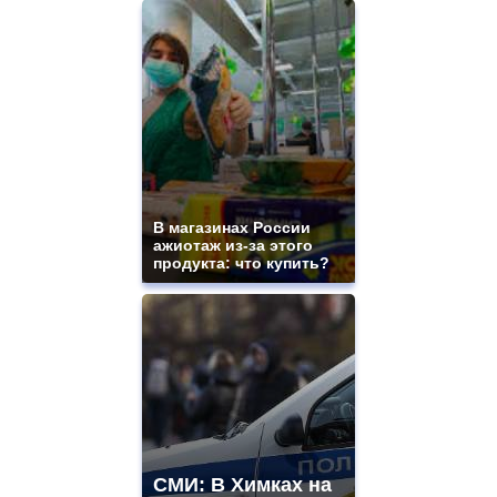
https://www.replicasrelojes.to/
mens
and
ladies
watches
for
sale.
best
vape
shops
site.
В магазинах России
offer
ажиотаж из-за этого
all
продукта: что купить?
kinds
of
high
quality
https://www.phoenix-
suns.ru/
which
you
need.
replica
franck
СМИ: В Химках на
muller