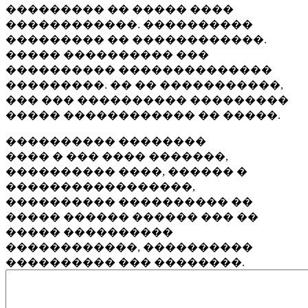
��������� �� ����� ����
������������. ����������
��������� �� ������������.
����� ���������� ���
���������� ��������������
���������. �� �� �����������,
��� ��� ���������� ���������
����� ������������ �� �����.
���������� ��������
���� � ��� ���� �������,
���������� ����, ������ �
�����������������,
���������� ���������� ��
����� ������ ������ ��� ��
����� ����������
������������, ����������
���������� ��� ��������.