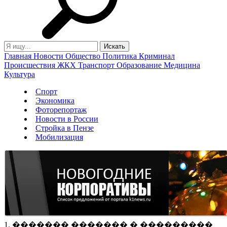
Главная
Новости
Общество
Политика
Криминал
Происшествия
ЖКХ
Транспорт
Образование
Медицина
Культура
Спорт
Экономика
Фоторепортаж
Новости в России
Стройка в Пензе
Мобилизация
1. ������� ������� � ���������