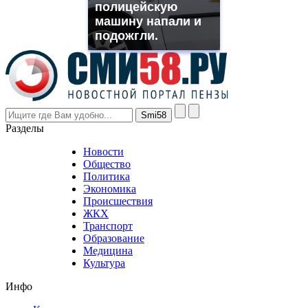
полицейскую
rolex
машину напали и
even
though
подожгли.
the
prices
are
higher
however
visitors
nevertheless
Разделы
believe
that
Новости
good
Общество
value.
Политика
who
Экономика
sells
Происшествия
the
ЖКХ
best
Транспорт
phyrevape.com
Образование
vape
Медицина
store
Культура
on
the
Инфо
pursuit
of