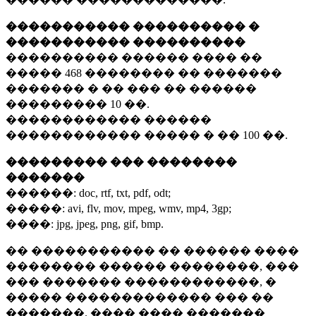
����������� ���������� �
����������� ����������
���������� ������ ���� ��
�����
468 ��������
�� �������
������� � �� ��� �� ������
���������
10 ��.
������������ ������
������������ ����� � ��
100 ��.
��������� ��� ��������
�������
������:
doc, rtf, txt, pdf, odt;
�����:
avi, flv, mov, mpeg, wmv, mp4, 3gp;
����:
jpg, jpeg, png, gif, bmp.
�� ����������� �� ������ ����
�������� ������ ��������, ���
��� ������� ������������, �
����� ������������� ��� ��
�������. ���� ���� �������