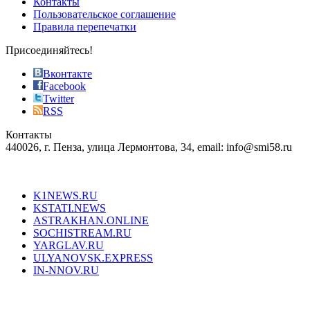
Контакты
the
Пользовательское соглашение
most
Правила перепечатки
effective
sophistication
Присоединяйтесь!
also
just
Вконтакте
the
Facebook
right
Twitter
blend
RSS
in
Контакты
creation
440026, г. Пенза, улица Лермонтова, 34, email: info@smi58.ru
completely
unique
Все порталы НМГ
dazzling
type.
K1NEWS.RU
reddit
KSTATI.NEWS
sevenfridayreplica.ru
ASTRAKHAN.ONLINE
sevenfriday
SOCHISTREAM.RU
outlet
YARGLAV.RU
is
ULYANOVSK.EXPRESS
the
IN-NNOV.RU
first
choice
Согласие на обработку персональных данных
Политика по
for
защите персональных данных
high-