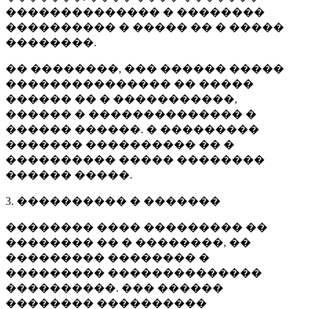
�������������� � ��������
���������� � ����� �� � �����
��������.
�� ��������, ��� ������ �����
��������������� �� �����
������ �� � �����������,
������ � �������������� �
������ ������. � ���������
������� ���������� �� �
���������� ����� ��������
������ �����.
3. ���������� � �������
�������� ���� ��������� ��
�������� �� � ��������, ��
��������� �������� �
��������� ��������������
����������. ��� ������
�������� ����������