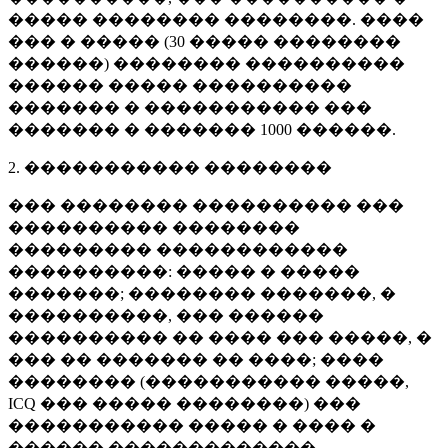
����� �������� ��������. ����
��� � ����� (
30 �����
��������
������) �������� ����������
������ ����� ����������
������� � ����������� ���
������� � �������
1000 ������
.
2. ����������� ��������
��� �������� ���������� ���
���������� ��������
��������� ������������
����������: ����� � �����
�������; �������� �������, �
����������, ��� ������
���������� �� ���� ��� �����, �
��� �� ������� �� ����; ����
�������� (����������� �����,
ICQ ��� ����� ��������) ���
����������� ����� � ���� �
������ �������������.