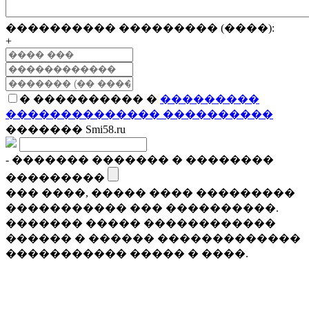
���������� ��������� (����):
+
� ���������� �
���������
�������������� ����������
������� Smi58.ru
- ������� ������� � ��������
���������
��� ����, ����� ���� ���������
����������� ��� ����������.
������� ����� ������������
������ � ������ �������������
����������� ����� � ����.