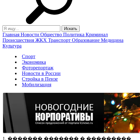
Главная
Новости
Общество
Политика
Криминал
Происшествия
ЖКХ
Транспорт
Образование
Медицина
Культура
Спорт
Экономика
Фоторепортаж
Новости в России
Стройка в Пензе
Мобилизация
1. ������� ������� � ���������