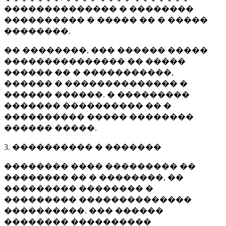
�������������� � ��������
���������� � ����� �� � �����
��������.
�� ��������, ��� ������ �����
��������������� �� �����
������ �� � �����������,
������ � �������������� �
������ ������. � ���������
������� ���������� �� �
���������� ����� ��������
������ �����.
3. ���������� � �������
�������� ���� ��������� ��
�������� �� � ��������, ��
��������� �������� �
��������� ��������������
����������. ��� ������
�������� ����������