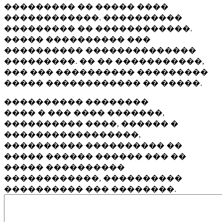
��������� �� ����� ����
������������. ����������
��������� �� ������������.
����� ���������� ���
���������� ��������������
���������. �� �� �����������,
��� ��� ���������� ���������
����� ������������ �� �����.
���������� ��������
���� � ��� ���� �������,
���������� ����, ������ �
�����������������,
���������� ���������� ��
����� ������ ������ ��� ��
����� ����������
������������, ����������
���������� ��� ��������.