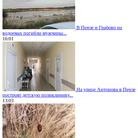
В Пензе и Грабово на
водоемах погибли мужчины...
16:01
На улице Антонова в Пензе
построят детскую поликлинику...
13:03