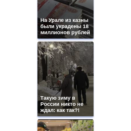
movement.
https://gradewatches.to/
mens
and
На Урале из казны
ladies
были украдены 18
watches
миллионов рублей
for
sale.
https://www.replicasrelojes.to/
mens
and
ladies
watches
for
sale.
best
vape
shops
Такую зиму в
site.
offer
России никто не
all
ждал: как так?!
kinds
of
high
quality