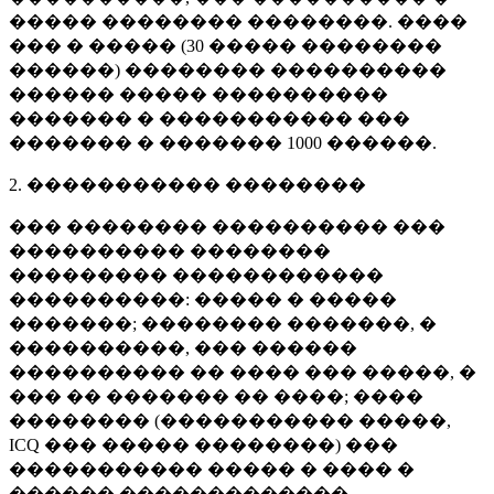
����� �������� ��������. ����
��� � ����� (
30 �����
��������
������) �������� ����������
������ ����� ����������
������� � ����������� ���
������� � �������
1000 ������
.
2. ����������� ��������
��� �������� ���������� ���
���������� ��������
��������� ������������
����������: ����� � �����
�������; �������� �������, �
����������, ��� ������
���������� �� ���� ��� �����, �
��� �� ������� �� ����; ����
�������� (����������� �����,
ICQ ��� ����� ��������) ���
����������� ����� � ���� �
������ �������������.