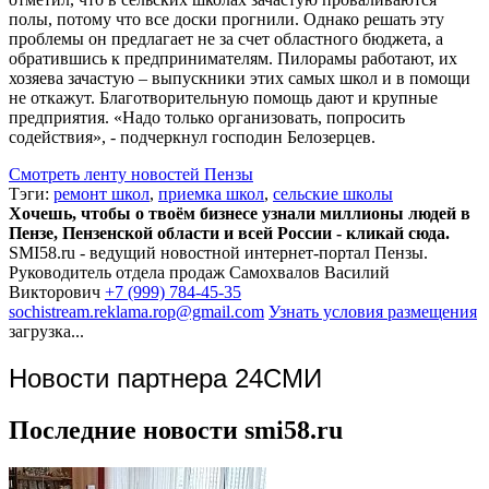
полы, потому что все доски прогнили. Однако решать эту
проблемы он предлагает не за счет областного бюджета, а
обратившись к предпринимателям. Пилорамы работают, их
хозяева зачастую – выпускники этих самых школ и в помощи
не откажут. Благотворительную помощь дают и крупные
предприятия. «Надо только организовать, попросить
содействия», - подчеркнул господин Белозерцев.
Смотреть ленту новостей Пензы
Тэги:
ремонт школ
,
приемка школ
,
сельские школы
Хочешь, чтобы о твоём бизнесе узнали миллионы людей в
Пензе, Пензенской области и всей России - кликай сюда.
SMI58.ru - ведущий новостной интернет-портал Пензы.
Руководитель отдела продаж
Самохвалов Василий
Викторович
+7 (999) 784-45-35
sochistream.reklama.rop@gmail.com
Узнать условия размещения
загрузка...
Новости партнера 24СМИ
Последние новости smi58.ru