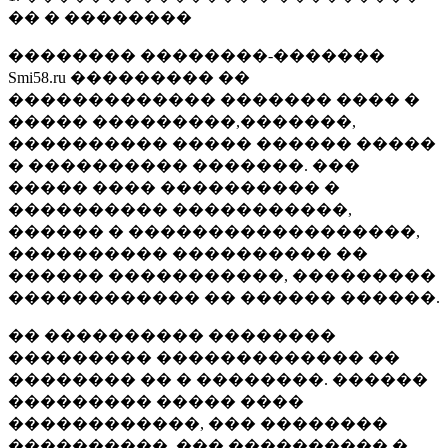
�� � ��������
�������� ��������-�������
Smi58.ru ��������� ��
������������� ������� ���� �
����� ���������,�������,
���������� ����� ������ �����
� ���������� �������. ���
����� ���� ���������� �
���������� �����������,
������ � ������������������,
���������� ���������� ��
������ �����������, ���������
������������ �� ������ ������.
�� ���������� ��������
��������� ������������� ��
�������� �� � ��������. ������
��������� ����� ����
������������, ��� ��������
����������, ��� ���������� �