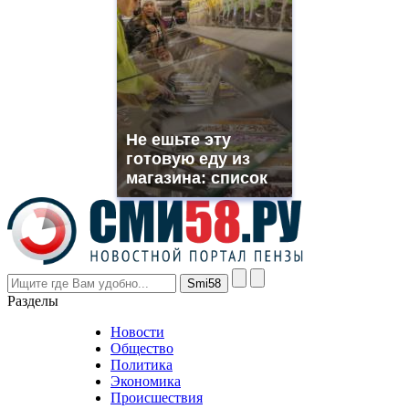
https://www.phoenix-
suns.ru/
which
you
need.
replica
franck
muller
Не ешьте эту
rolex
готовую еду из
even
though
магазина: список
the
prices
are
higher
however
visitors
nevertheless
Разделы
believe
that
Новости
good
Общество
value.
Политика
who
Экономика
sells
Происшествия
the