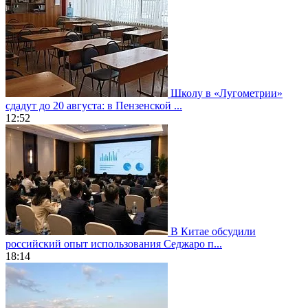
Школу в «Лугометрии»
сдадут до 20 августа: в Пензенской ...
12:52
В Китае обсудили
российский опыт использования Седжаро п...
18:14