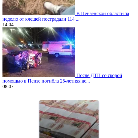
В Пензенской области за
неделю от клещей пострадали 114 ...
14:04
После ДТП со скорой
помощью в Пензе погибла 25-летняя де...
08:07
https://www.vapesstores.fr/
meilleure
cigarette
electronique
best
quality
aaa
swiss