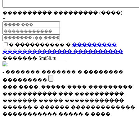
���������� ��������� (����):
+
� ���������� �
���������
�������������� ����������
������� Smi58.ru
- ������� ������� � ��������
���������
��� ����, ����� ���� ���������
����������� ��� ����������.
������� ����� ������������
������ � ������ �������������
����������� ����� � ����.