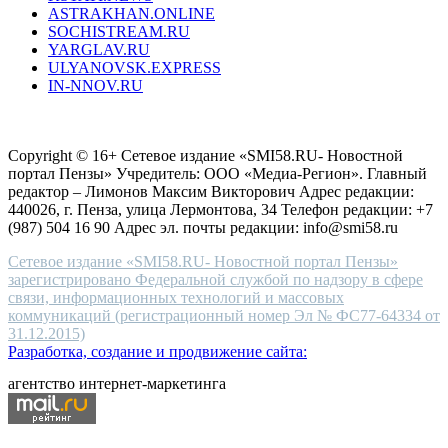
ASTRAKHAN.ONLINE
sevenfriday
SOCHISTREAM.RU
outlet
YARGLAV.RU
is
ULYANOVSK.EXPRESS
the
IN-NNOV.RU
first
choice
Согласие на обработку персональных данных
Политика по
for
защите персональных данных
high-
Copyright © 16+ Сетевое издание «SMI58.RU- Новостной
end
портал Пензы» Учредитель: ООО «Медиа-Регион». Главный
people.
редактор – Лимонов Максим Викторович Адрес редакции:
440026, г. Пенза, улица Лермонтова, 34 Телефон редакции: +7
(987) 504 16 90 Адрес эл. почты редакции: info@smi58.ru
Сетевое издание «SMI58.RU- Новостной портал Пензы»
зарегистрировано Федеральной службой по надзору в сфере
связи, информационных технологий и массовых
коммуникаций (регистрационный номер Эл № ФС77-64334 от
31.12.2015)
Разработка, создание и продвижение сайта:
агентство интернет-маркетинга