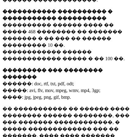
����������� ���������� �
����������� ����������
���������� ������ ���� ��
�����
468 ��������
�� �������
������� � �� ��� �� ������
���������
10 ��.
������������ ������
������������ ����� � ��
100 ��.
��������� ��� ��������
�������
������:
doc, rtf, txt, pdf, odt;
�����:
avi, flv, mov, mpeg, wmv, mp4, 3gp;
����:
jpg, jpeg, png, gif, bmp.
�� ����������� �� ������ ����
�������� ������ ��������, ���
��� ������� ������������, �
����� ������������� ��� ��
�������. ���� ���� �������