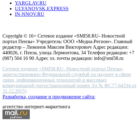
YARGLAV.RU
is
ULYANOVSK.EXPRESS
the
IN-NNOV.RU
first
choice
Согласие на обработку персональных данных
Политика по
for
защите персональных данных
high-
Copyright © 16+ Сетевое издание «SMI58.RU- Новостной
end
портал Пензы» Учредитель: ООО «Медиа-Регион». Главный
people.
редактор – Лимонов Максим Викторович Адрес редакции:
440026, г. Пенза, улица Лермонтова, 34 Телефон редакции: +7
(987) 504 16 90 Адрес эл. почты редакции: info@smi58.ru
Сетевое издание «SMI58.RU- Новостной портал Пензы»
зарегистрировано Федеральной службой по надзору в сфере
связи, информационных технологий и массовых
коммуникаций (регистрационный номер Эл № ФС77-64334 от
31.12.2015)
Разработка, создание и продвижение сайта:
агентство интернет-маркетинга