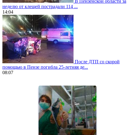
В Пензенской области за
неделю от клещей пострадали 114 ...
14:04
После ДТП со скорой
помощью в Пензе погибла 25-летняя де...
08:07
https://www.vapesstores.fr/
meilleure
cigarette
electronique
best
quality
aaa
swiss
movement.
https://gradewatches.to/