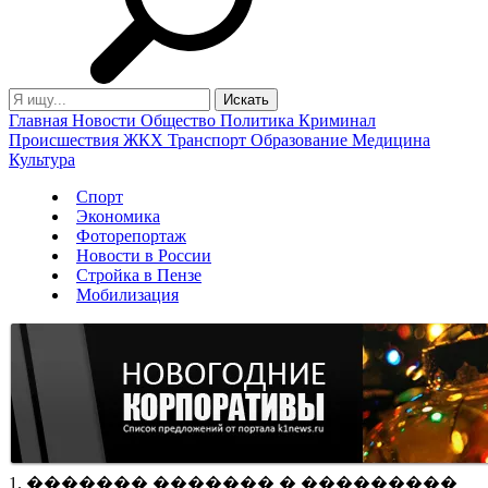
Главная
Новости
Общество
Политика
Криминал
Происшествия
ЖКХ
Транспорт
Образование
Медицина
Культура
Спорт
Экономика
Фоторепортаж
Новости в России
Стройка в Пензе
Мобилизация
1. ������� ������� � ���������