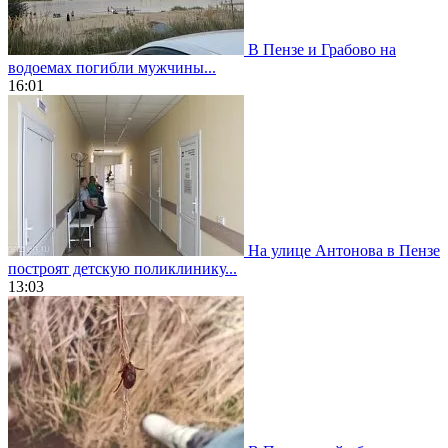
В Пензе и Грабово на
водоемах погибли мужчины...
16:01
На улице Антонова в Пензе
построят детскую поликлинику...
13:03