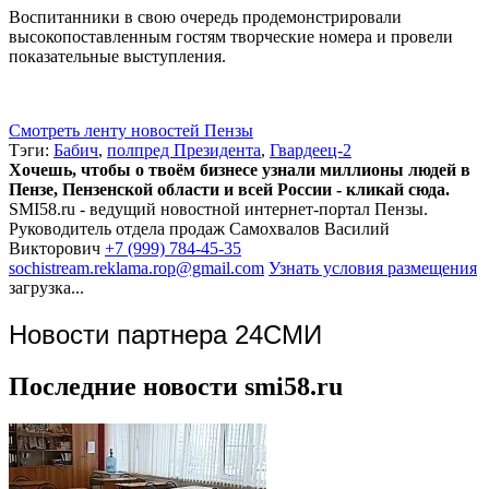
Воспитанники в свою очередь продемонстрировали
высокопоставленным гостям творческие номера и провели
показательные выступления.
Смотреть ленту новостей Пензы
Тэги:
Бабич
,
полпред Президента
,
Гвардеец-2
Хочешь, чтобы о твоём бизнесе узнали миллионы людей в
Пензе, Пензенской области и всей России - кликай сюда.
SMI58.ru - ведущий новостной интернет-портал Пензы.
Руководитель отдела продаж
Самохвалов Василий
Викторович
+7 (999) 784-45-35
sochistream.reklama.rop@gmail.com
Узнать условия размещения
загрузка...
Новости партнера 24СМИ
Последние новости smi58.ru