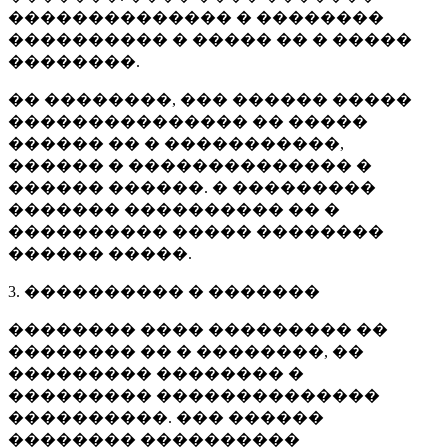
�������������� � ��������
���������� � ����� �� � �����
��������.
�� ��������, ��� ������ �����
��������������� �� �����
������ �� � �����������,
������ � �������������� �
������ ������. � ���������
������� ���������� �� �
���������� ����� ��������
������ �����.
3. ���������� � �������
�������� ���� ��������� ��
�������� �� � ��������, ��
��������� �������� �
��������� ��������������
����������. ��� ������
�������� ����������