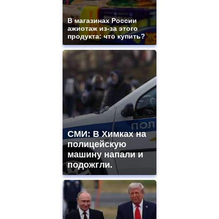
mens
and
ladies
В магазинах России
ажиотаж из-за этого
watches
продукта: что купить?
for
sale.
https://www.replicasrelojes.to/
mens
and
ladies
watches
for
sale.
best
vape
СМИ: В Химках на
shops
полицейскую
site.
offer
машину напали и
all
подожгли.
kinds
of
high
quality
https://www.phoenix-
suns.ru/