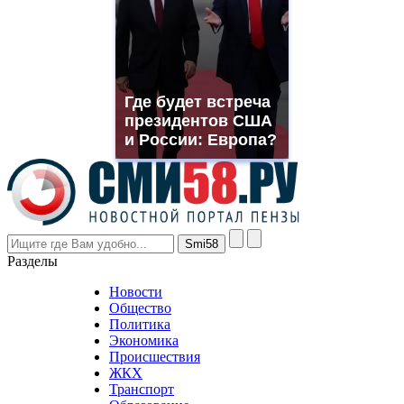
which
you
need.
replica
franck
muller
Где будет встреча
rolex
президентов США
even
though
и России: Европа?
the
prices
are
higher
however
visitors
nevertheless
Разделы
believe
that
Новости
good
Общество
value.
Политика
who
Экономика
sells
Происшествия
the
ЖКХ
best
Транспорт
phyrevape.com