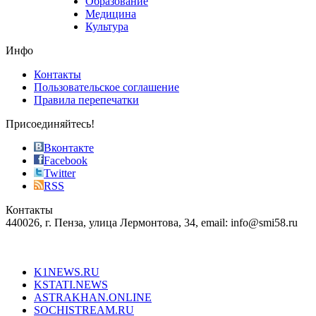
Образование
vape
Медицина
store
Культура
on
the
Инфо
pursuit
of
Контакты
the
Пользовательское соглашение
most
Правила перепечатки
effective
sophistication
Присоединяйтесь!
also
just
Вконтакте
the
Facebook
right
Twitter
blend
RSS
in
Контакты
creation
440026, г. Пенза, улица Лермонтова, 34, email: info@smi58.ru
completely
unique
Все порталы НМГ
dazzling
type.
K1NEWS.RU
reddit
KSTATI.NEWS
sevenfridayreplica.ru
ASTRAKHAN.ONLINE
sevenfriday
SOCHISTREAM.RU
outlet