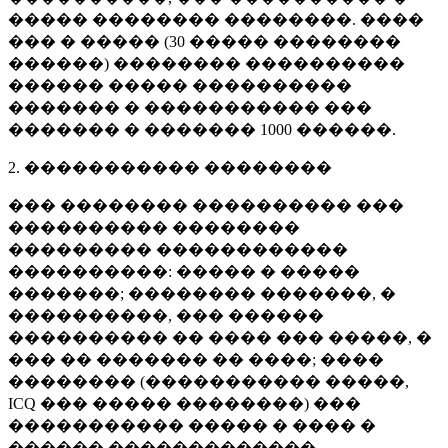
����� �������� ��������. ����
��� � ����� (
30 �����
��������
������) �������� ����������
������ ����� ����������
������� � ����������� ���
������� � �������
1000 ������
.
2. ����������� ��������
��� �������� ���������� ���
���������� ��������
��������� ������������
����������: ����� � �����
�������; �������� �������, �
����������, ��� ������
���������� �� ���� ��� �����, �
��� �� ������� �� ����; ����
�������� (����������� �����,
ICQ ��� ����� ��������) ���
����������� ����� � ���� �
������ �������������.