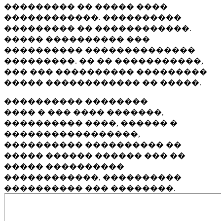
��������� �� ����� ����
������������. ����������
��������� �� ������������.
����� ���������� ���
���������� ��������������
���������. �� �� �����������,
��� ��� ���������� ���������
����� ������������ �� �����.
���������� ��������
���� � ��� ���� �������,
���������� ����, ������ �
�����������������,
���������� ���������� ��
����� ������ ������ ��� ��
����� ����������
������������, ����������
���������� ��� ��������.