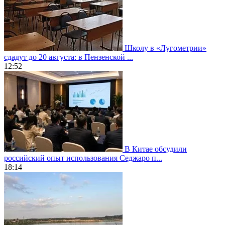
Школу в «Лугометрии»
сдадут до 20 августа: в Пензенской ...
12:52
В Китае обсудили
российский опыт использования Седжаро п...
18:14