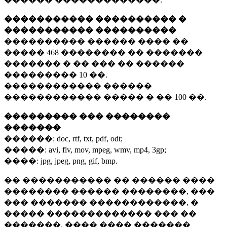
����������� ���������� �
����������� ����������
���������� ������ ���� ��
�����
468 ��������
�� �������
������� � �� ��� �� ������
���������
10 ��.
������������ ������
������������ ����� � ��
100 ��.
��������� ��� ��������
�������
������:
doc, rtf, txt, pdf, odt;
�����:
avi, flv, mov, mpeg, wmv, mp4, 3gp;
����:
jpg, jpeg, png, gif, bmp.
�� ����������� �� ������ ����
�������� ������ ��������, ���
��� ������� ������������, �
����� ������������� ��� ��
�������. ���� ���� �������