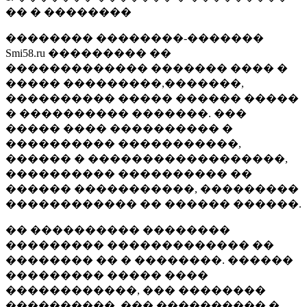
�� � ��������
�������� ��������-�������
Smi58.ru ��������� ��
������������� ������� ���� �
����� ���������,�������,
���������� ����� ������ �����
� ���������� �������. ���
����� ���� ���������� �
���������� �����������,
������ � ������������������,
���������� ���������� ��
������ �����������, ���������
������������ �� ������ ������.
�� ���������� ��������
��������� ������������� ��
�������� �� � ��������. ������
��������� ����� ����
������������, ��� ��������
����������, ��� ���������� �