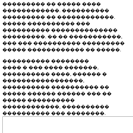
��������� �� ����� ����
������������. ����������
��������� �� ������������.
����� ���������� ���
���������� ��������������
���������. �� �� �����������,
��� ��� ���������� ���������
����� ������������ �� �����.
���������� ��������
���� � ��� ���� �������,
���������� ����, ������ �
�����������������,
���������� ���������� ��
����� ������ ������ ��� ��
����� ����������
������������, ����������
���������� ��� ��������.