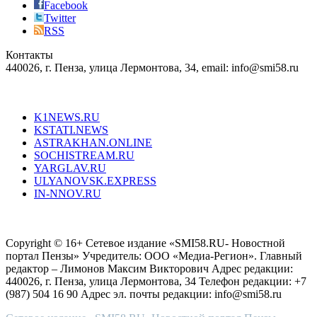
the
Facebook
right
Twitter
blend
RSS
in
Контакты
creation
440026, г. Пенза, улица Лермонтова, 34, email: info@smi58.ru
completely
unique
Все порталы НМГ
dazzling
type.
K1NEWS.RU
reddit
KSTATI.NEWS
sevenfridayreplica.ru
ASTRAKHAN.ONLINE
sevenfriday
SOCHISTREAM.RU
outlet
YARGLAV.RU
is
ULYANOVSK.EXPRESS
the
IN-NNOV.RU
first
choice
Согласие на обработку персональных данных
Политика по
for
защите персональных данных
high-
Copyright © 16+ Сетевое издание «SMI58.RU- Новостной
end
портал Пензы» Учредитель: ООО «Медиа-Регион». Главный
people.
редактор – Лимонов Максим Викторович Адрес редакции:
440026, г. Пенза, улица Лермонтова, 34 Телефон редакции: +7
(987) 504 16 90 Адрес эл. почты редакции: info@smi58.ru