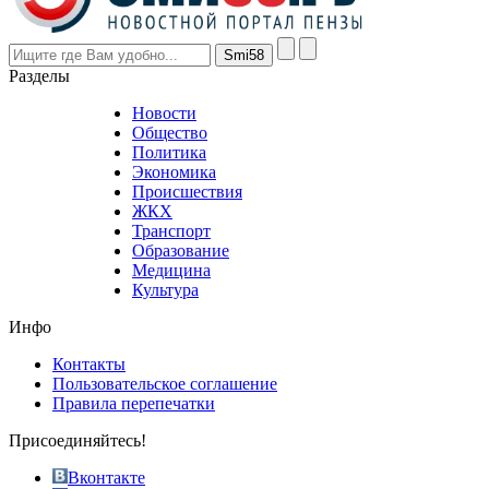
higher
however
visitors
nevertheless
Разделы
believe
that
Новости
good
Общество
value.
Политика
who
Экономика
sells
Происшествия
the
ЖКХ
best
Транспорт
phyrevape.com
Образование
vape
Медицина
store
Культура
on
the
Инфо
pursuit
of
Контакты
the
Пользовательское соглашение
most
Правила перепечатки
effective
sophistication
Присоединяйтесь!
also
just
Вконтакте