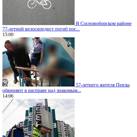
В Сосновоборском районе
77-летний велосипедист погиб пос...
15:00
57-летнего жителя Пензы
обвиняют в расправе над знакомым...
14:06