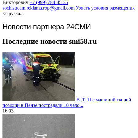
Викторович
+7 (999) 784-45-35
sochistream.reklama.rop@gmail.com
Узнать условия размещения
загрузка...
Новости партнера 24СМИ
Последние новости smi58.ru
В ДТП с машиной скорой
помощи в Пензе пострадали 10 чело...
16:03