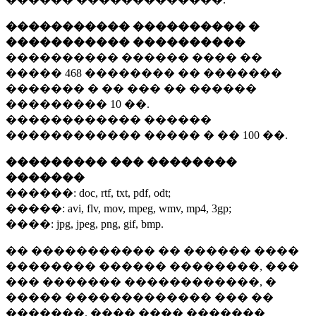
����������� ���������� �
����������� ����������
���������� ������ ���� ��
�����
468 ��������
�� �������
������� � �� ��� �� ������
���������
10 ��.
������������ ������
������������ ����� � ��
100 ��.
��������� ��� ��������
�������
������:
doc, rtf, txt, pdf, odt;
�����:
avi, flv, mov, mpeg, wmv, mp4, 3gp;
����:
jpg, jpeg, png, gif, bmp.
�� ����������� �� ������ ����
�������� ������ ��������, ���
��� ������� ������������, �
����� ������������� ��� ��
�������. ���� ���� �������