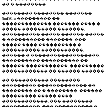
�� � ��������
�������� ��������-�������
Smi58.ru ��������� ��
������������� ������� ���� �
����� ���������,�������,
���������� ����� ������ �����
� ���������� �������. ���
����� ���� ���������� �
���������� �����������,
������ � ������������������,
���������� ���������� ��
������ �����������, ���������
������������ �� ������ ������.
�� ���������� ��������
��������� ������������� ��
�������� �� � ��������. ������
��������� ����� ����
������������, ��� ��������
����������, ��� ���������� �