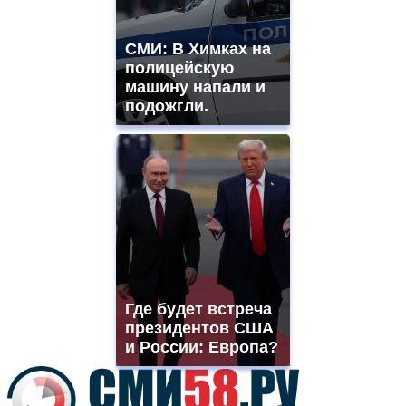
sale.
best
vape
СМИ: В Химках на
shops
полицейскую
site.
offer
машину напали и
all
подожгли.
kinds
of
high
quality
https://www.phoenix-
suns.ru/
which
you
need.
replica
franck
muller
Где будет встреча
rolex
президентов США
even
though
и России: Европа?
the
prices
are