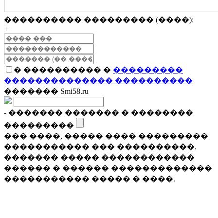
���������� ��������� (����):
+
� ���������� �
���������
�������������� ����������
������� Smi58.ru
- ������� ������� � ��������
���������
��� ����, ����� ���� ���������
����������� ��� ����������.
������� ����� ������������
������ � ������ �������������
����������� ����� � ����.