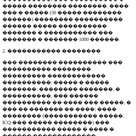
����� �������� ��������. ����
��� � ����� (
30 �����
��������
������) �������� ����������
������ ����� ����������
������� � ����������� ���
������� � �������
1000 ������
.
2. ����������� ��������
��� �������� ���������� ���
���������� ��������
��������� ������������
����������: ����� � �����
�������; �������� �������, �
����������, ��� ������
���������� �� ���� ��� �����, �
��� �� ������� �� ����; ����
�������� (����������� �����,
ICQ ��� ����� ��������) ���
����������� ����� � ���� �
������ �������������.