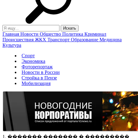
Главная
Новости
Общество
Политика
Криминал
Происшествия
ЖКХ
Транспорт
Образование
Медицина
Культура
Спорт
Экономика
Фоторепортаж
Новости в России
Стройка в Пензе
Мобилизация
1. ������� ������� � ���������