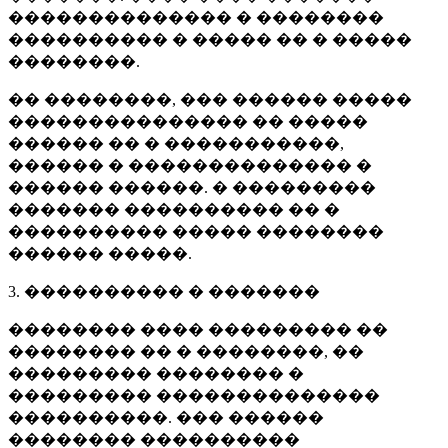
�������������� � ��������
���������� � ����� �� � �����
��������.
�� ��������, ��� ������ �����
��������������� �� �����
������ �� � �����������,
������ � �������������� �
������ ������. � ���������
������� ���������� �� �
���������� ����� ��������
������ �����.
3. ���������� � �������
�������� ���� ��������� ��
�������� �� � ��������, ��
��������� �������� �
��������� ��������������
����������. ��� ������
�������� ����������