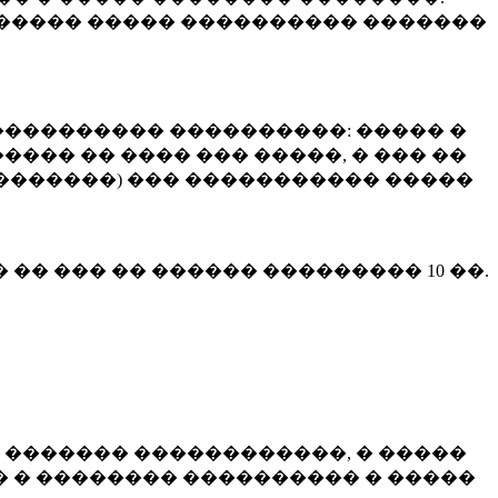
����� ����� ���������� �������
��������� ����������: ����� �
��� �� ���� ��� �����, � ��� ��
 ��������) ��� ����������� �����
� �� ��� �� ������ ���������
10 ��.
 ������� ������������, � �����
 � �������� ���������� � �����