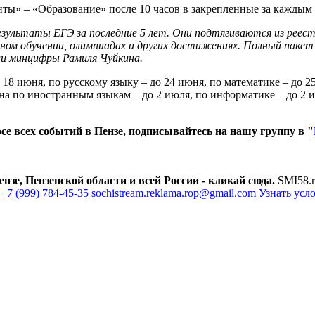
нты» – «Образование» после 10 часов в закрепленные за каждым
результаты ЕГЭ за последние 5 лет. Они подтягиваются из реес
ьном обучении, олимпиадах и других достижениях. Полный пакет 
и минцифры Рамиля Чуйкина.
18 июня, по русскому языку – до 24 июня, по математике – до 2
а по иностранным языкам – до 2 июля, по информатике – до 2 и
е всех событий в Пензе, подписывайтесь на нашу группу в "
зе, Пензенской области и всей России - кликай сюда.
SMI58.r
+7 (999) 784-45-35
sochistream.reklama.rop@gmail.com
Узнать усл