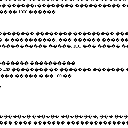
� ������) �������� ���������� �
�����
1000 ������
.
�������� �������� ��������� ���
 � ����������, ��� ������ �������
����������� �����, ICQ ��� �����
������� ����������
�
468 ��������
�� ������� ������� 
��� ����� � ��
100 ��.
�
������� ������ ��������, ��� ���
���� ���� ������� ��������������