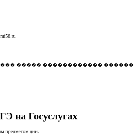
58.ru
���� ����� ������������ ������
ГЭ на Госуслугах
ым предметом дни.