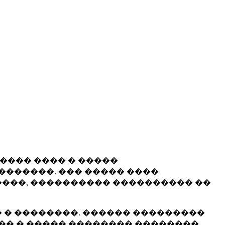
����� ���� � �����
�������. ��� ����� ����
���, ���������� ���������� ��
 � ��������. ������ ���������
�� � ����� �������� ��������.