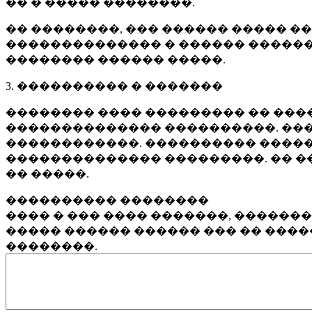
�� � ����� ��������.
�� ��������, ��� ������ ����� �
�������������� � ������ ������
�������� ������ �����.
3. ���������� � �������
�������� ���� ��������� �� ����
�������������� ����������. ���
������������. ���������� �����
�������������� ���������. �� �
�� �����.
���������� ��������
���� � ��� ���� �������, ������
����� ������ ������ ��� �� ���
��������.