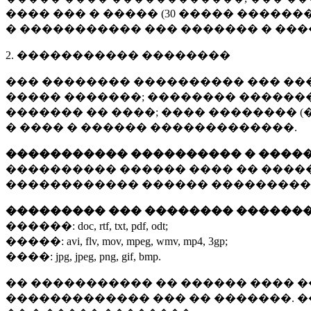
���� ��� � ����� (
30 �����
�������
� ����������� ��� ������� � ��
2. ����������� ��������
��� �������� ���������� ��� ��
����� �������; �������� �������,
������� �� ����; ���� �������� (
� ���� � ������ �������������.
����������� ���������� � ����
���������� ������ ���� �� ����
������������ ������ ���������
��������� ��� �������� ������
������:
doc, rtf, txt, pdf, odt;
�����:
avi, flv, mov, mpeg, wmv, mp4, 3gp;
����:
jpg, jpeg, png, gif, bmp.
�� ����������� �� ������ ���� �
������������� ��� �� �������. 