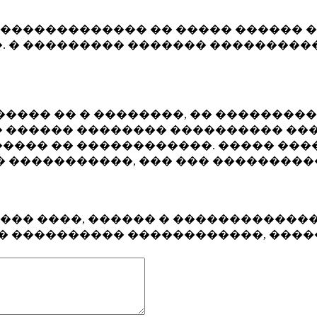
�������������� �� ����� ������ �
. � ��������� ������� ����������
���� �� � ��������, �� ��������
 ������ �������� ���������� ���
���� �� ������������. ����� ���
� �����������, ��� ��� ��������
���� ����, ������ � ������������
�� ���������� ������������, ���