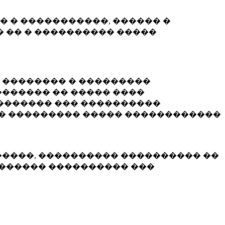
� � �����������, ������ �
 �� � ���������� �����
� �������� � ���������
������ �� ����� ����
������� ��� ����������
�� ��������� ����� ������������
�����, ���������� ���������� ��
������� ���������� ���