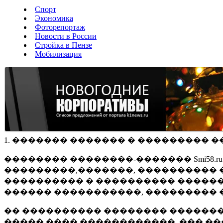
Спорт
Экономика
Фоторепортаж
Новости в России
Стройка в Пензе
Мобилизация
1. ������� ������� � ��������� �
�������� ��������-������� Smi58.
���������,�������, ���������� �
���������� � ���������� ������
������ �����������, ��������� 
�� ���������� �������� �������
����� ���� ������������, ��� ��