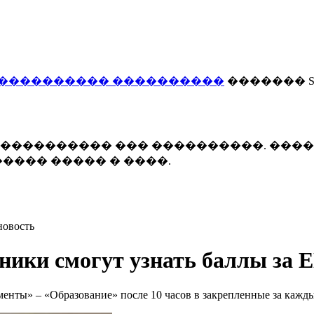
���������� ����������
������� Smi
 ����������� ��� ����������. ���
���� ����� � ����.
новость
ники смогут узнать баллы за Е
менты» – «Образование» после 10 часов в закрепленные за кажд