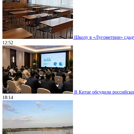
Школу в «Лугометрии» сдадут
12:52
В Китае обсудили российски
18:14