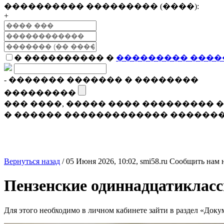
���������� ��������� (����):
+
� ���������� �
��������� ����
- ������� ������� � ��������
���������
��� ����, ����� ���� ���������
� ������ ������������� �������
Вернуться назад
/
05 Июня 2026, 10:02,
smi58.ru
Сообщить нам 
Пензенские одиннадцатикласс
Для этого необходимо в личном кабинете зайти в раздел «Доку