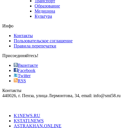
Транспорт
phyrevape.com
Образование
vape
Медицина
store
Культура
on
the
Инфо
pursuit
of
Контакты
the
Пользовательское соглашение
most
Правила перепечатки
effective
sophistication
Присоединяйтесь!
also
just
Вконтакте
the
Facebook
right
Twitter
blend
RSS
in
Контакты
creation
440026, г. Пенза, улица Лермонтова, 34, email: info@smi58.ru
completely
unique
Все порталы НМГ
dazzling
type.
K1NEWS.RU
reddit
KSTATI.NEWS
sevenfridayreplica.ru
ASTRAKHAN.ONLINE
sevenfriday