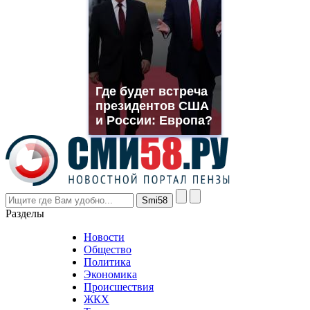
suns.ru/
which
you
need.
replica
franck
muller
Где будет встреча
rolex
президентов США
even
though
и России: Европа?
the
prices
are
higher
however
visitors
nevertheless
Разделы
believe
that
Новости
good
Общество
value.
Политика
who
Экономика
sells
Происшествия
the
ЖКХ
best