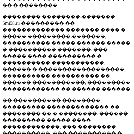
�� � ��������
�������� ��������-�������
Smi58.ru ��������� ��
������������� ������� ���� �
����� ���������,�������,
���������� ����� ������ �����
� ���������� �������. ���
����� ���� ���������� �
���������� �����������,
������ � ������������������,
���������� ���������� ��
������ �����������, ���������
������������ �� ������ ������.
�� ���������� ��������
��������� ������������� ��
�������� �� � ��������. ������
��������� ����� ����
������������, ��� ��������
����������, ��� ���������� �