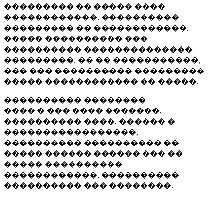
��������� �� ����� ����
������������. ����������
��������� �� ������������.
����� ���������� ���
���������� ��������������
���������. �� �� �����������,
��� ��� ���������� ���������
����� ������������ �� �����.
���������� ��������
���� � ��� ���� �������,
���������� ����, ������ �
�����������������,
���������� ���������� ��
����� ������ ������ ��� ��
����� ����������
������������, ����������
���������� ��� ��������.