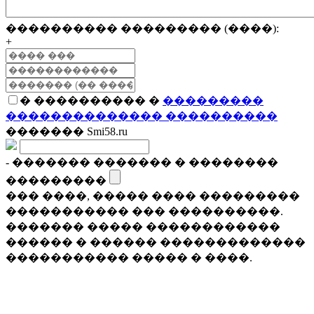
���������� ��������� (����):
+
� ���������� �
���������
�������������� ����������
������� Smi58.ru
- ������� ������� � ��������
���������
��� ����, ����� ���� ���������
����������� ��� ����������.
������� ����� ������������
������ � ������ �������������
����������� ����� � ����.