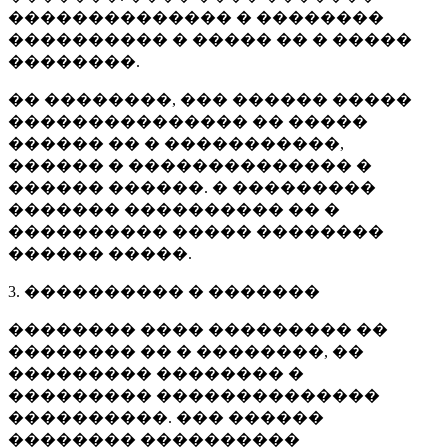
�������������� � ��������
���������� � ����� �� � �����
��������.
�� ��������, ��� ������ �����
��������������� �� �����
������ �� � �����������,
������ � �������������� �
������ ������. � ���������
������� ���������� �� �
���������� ����� ��������
������ �����.
3. ���������� � �������
�������� ���� ��������� ��
�������� �� � ��������, ��
��������� �������� �
��������� ��������������
����������. ��� ������
�������� ����������