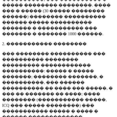
����� �������� ��������. ����
��� � ����� (
30 �����
��������
������) �������� ����������
������ ����� ����������
������� � ����������� ���
������� � �������
1000 ������
.
2. ����������� ��������
��� �������� ���������� ���
���������� ��������
��������� ������������
����������: ����� � �����
�������; �������� �������, �
����������, ��� ������
���������� �� ���� ��� �����, �
��� �� ������� �� ����; ����
�������� (����������� �����,
ICQ ��� ����� ��������) ���
����������� ����� � ���� �
������ �������������.