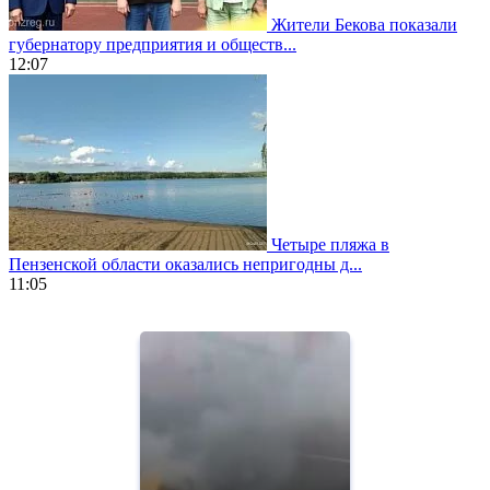
Жители Бекова показали
губернатору предприятия и обществ...
12:07
Четыре пляжа в
Пензенской области оказались непригодны д...
11:05
https://www.vapesstores.fr/
meilleure
cigarette
electronique
best
quality
aaa
swiss
movement.