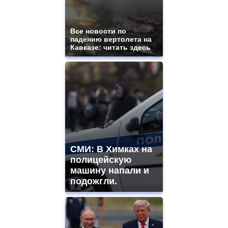
https://gradewatches.to/
mens
and
ladies
Все новости по
падению вертолета на
watches
Кавказе: читать здесь
for
sale.
https://www.replicasrelojes.to/
mens
and
ladies
watches
for
sale.
best
vape
СМИ: В Химках на
shops
полицейскую
site.
offer
машину напали и
all
подожгли.
kinds
of
high
quality
https://www.phoenix-