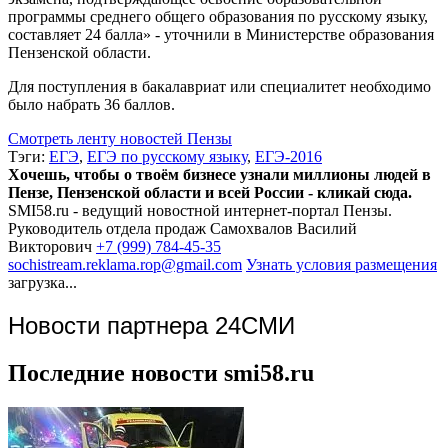
программы среднего общего образования по русскому языку,
составляет 24 балла» - уточнили в Министерстве образования
Пензенской области.
Для поступления в бакалавриат или специалитет необходимо
было набрать 36 баллов.
Смотреть ленту новостей Пензы
Тэги:
ЕГЭ
,
ЕГЭ по русскому языку
,
ЕГЭ-2016
Хочешь, чтобы о твоём бизнесе узнали миллионы людей в
Пензе, Пензенской области и всей России - кликай сюда.
SMI58.ru - ведущий новостной интернет-портал Пензы.
Руководитель отдела продаж
Самохвалов Василий
Викторович
+7 (999) 784-45-35
sochistream.reklama.rop@gmail.com
Узнать условия размещения
загрузка...
Новости партнера 24СМИ
Последние новости smi58.ru