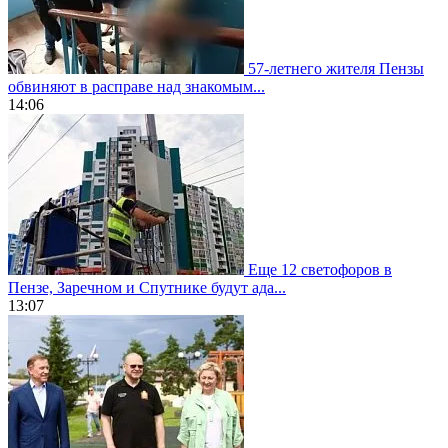
57-летнего жителя Пензы
обвиняют в расправе над знакомым...
14:06
Еще 12 светофоров в
Пензе, Заречном и Спутнике будут ада...
13:07