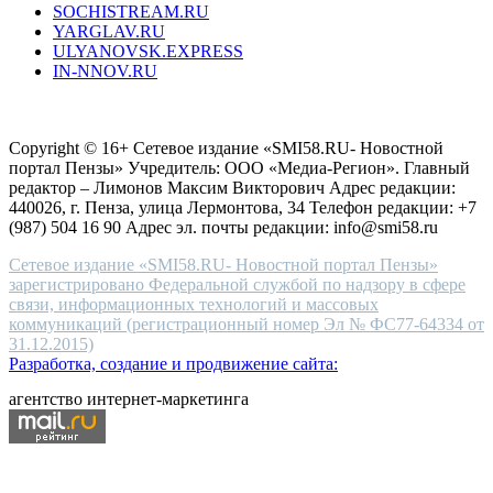
SOCHISTREAM.RU
outlet
YARGLAV.RU
is
ULYANOVSK.EXPRESS
the
IN-NNOV.RU
first
choice
Согласие на обработку персональных данных
Политика по
for
защите персональных данных
high-
Copyright © 16+ Сетевое издание «SMI58.RU- Новостной
end
портал Пензы» Учредитель: ООО «Медиа-Регион». Главный
people.
редактор – Лимонов Максим Викторович Адрес редакции:
440026, г. Пенза, улица Лермонтова, 34 Телефон редакции: +7
(987) 504 16 90 Адрес эл. почты редакции: info@smi58.ru
Сетевое издание «SMI58.RU- Новостной портал Пензы»
зарегистрировано Федеральной службой по надзору в сфере
связи, информационных технологий и массовых
коммуникаций (регистрационный номер Эл № ФС77-64334 от
31.12.2015)
Разработка, создание и продвижение сайта:
агентство интернет-маркетинга