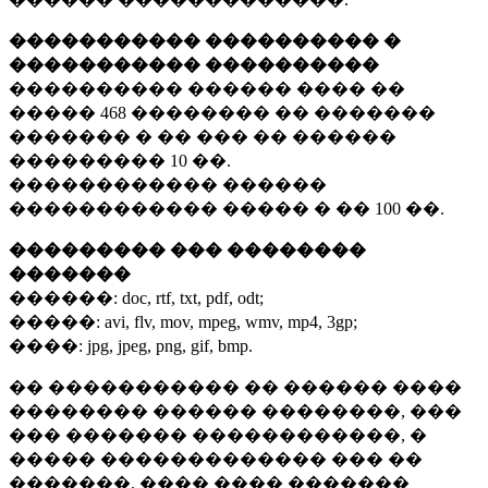
����������� ���������� �
����������� ����������
���������� ������ ���� ��
�����
468 ��������
�� �������
������� � �� ��� �� ������
���������
10 ��.
������������ ������
������������ ����� � ��
100 ��.
��������� ��� ��������
�������
������:
doc, rtf, txt, pdf, odt;
�����:
avi, flv, mov, mpeg, wmv, mp4, 3gp;
����:
jpg, jpeg, png, gif, bmp.
�� ����������� �� ������ ����
�������� ������ ��������, ���
��� ������� ������������, �
����� ������������� ��� ��
�������. ���� ���� �������