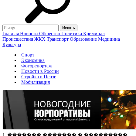
Главная
Новости
Общество
Политика
Криминал
Происшествия
ЖКХ
Транспорт
Образование
Медицина
Культура
Спорт
Экономика
Фоторепортаж
Новости в России
Стройка в Пензе
Мобилизация
1. ������� ������� � ���������