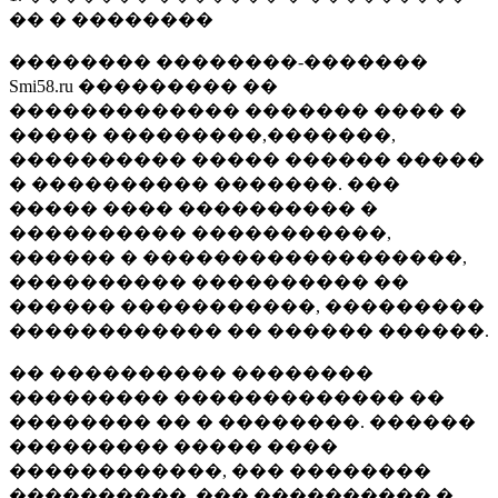
�� � ��������
�������� ��������-�������
Smi58.ru ��������� ��
������������� ������� ���� �
����� ���������,�������,
���������� ����� ������ �����
� ���������� �������. ���
����� ���� ���������� �
���������� �����������,
������ � ������������������,
���������� ���������� ��
������ �����������, ���������
������������ �� ������ ������.
�� ���������� ��������
��������� ������������� ��
�������� �� � ��������. ������
��������� ����� ����
������������, ��� ��������
����������, ��� ���������� �