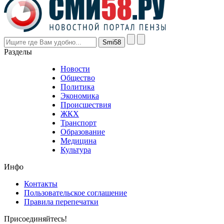
prices
are
higher
however
visitors
nevertheless
Разделы
believe
that
Новости
good
Общество
value.
Политика
who
Экономика
sells
Происшествия
the
ЖКХ
best
Транспорт
phyrevape.com
Образование
vape
Медицина
store
Культура
on
the
Инфо
pursuit
of
Контакты
the
Пользовательское соглашение
most
Правила перепечатки
effective
sophistication
Присоединяйтесь!