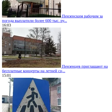
Пензенским рабочим за
погода выплатили более 600 тыс. ру...
16:03
Пензенцев приглашают на
бесплатные концерты на летней сц...
15:01