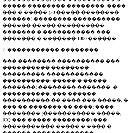
����� �������� ��������. ����
��� � ����� (
30 �����
��������
������) �������� ����������
������ ����� ����������
������� � ����������� ���
������� � �������
1000 ������
.
2. ����������� ��������
��� �������� ���������� ���
���������� ��������
��������� ������������
����������: ����� � �����
�������; �������� �������, �
����������, ��� ������
���������� �� ���� ��� �����, �
��� �� ������� �� ����; ����
�������� (����������� �����,
ICQ ��� ����� ��������) ���
����������� ����� � ���� �
������ �������������.