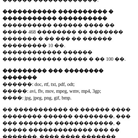
����������� ���������� �
����������� ����������
���������� ������ ���� ��
�����
468 ��������
�� �������
������� � �� ��� �� ������
���������
10 ��.
������������ ������
������������ ����� � ��
100 ��.
��������� ��� ��������
�������
������:
doc, rtf, txt, pdf, odt;
�����:
avi, flv, mov, mpeg, wmv, mp4, 3gp;
����:
jpg, jpeg, png, gif, bmp.
�� ����������� �� ������ ����
�������� ������ ��������, ���
��� ������� ������������, �
����� ������������� ��� ��
�������. ���� ���� �������