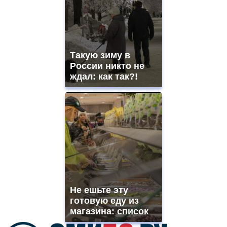
watches
for
sale.
best
vape
shops
Такую зиму в
site.
offer
России никто не
all
ждал: как так?!
kinds
of
high
quality
https://www.phoenix-
suns.ru/
which
you
need.
replica
franck
muller
Не ешьте эту
rolex
готовую еду из
even
though
магазина: список
the