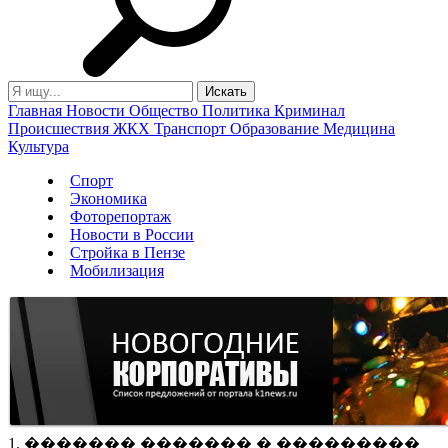
Главная
Новости
Общество
Политика
Криминал
Происшествия
ЖКХ
Транспорт
Образование
Медицина
Культура
Спорт
Экономика
Фоторепортаж
Новости в России
Стройка в Пензе
Мобилизация
1. ������� ������� � ���������