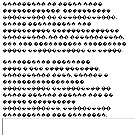
��������� �� ����� ����
������������. ����������
��������� �� ������������.
����� ���������� ���
���������� ��������������
���������. �� �� �����������,
��� ��� ���������� ���������
����� ������������ �� �����.
���������� ��������
���� � ��� ���� �������,
���������� ����, ������ �
�����������������,
���������� ���������� ��
����� ������ ������ ��� ��
����� ����������
������������, ����������
���������� ��� ��������.