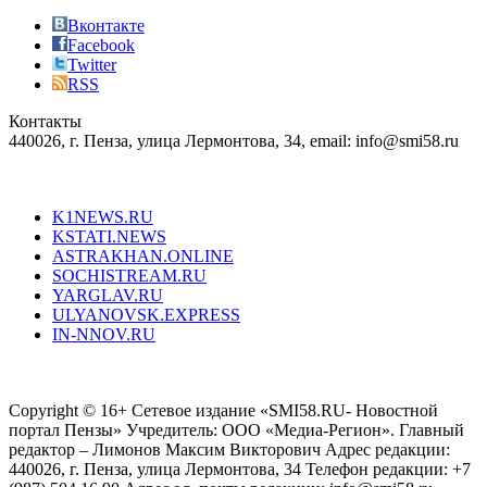
also
just
Вконтакте
the
Facebook
right
Twitter
blend
RSS
in
Контакты
creation
440026, г. Пенза, улица Лермонтова, 34, email: info@smi58.ru
completely
unique
Все порталы НМГ
dazzling
type.
K1NEWS.RU
reddit
KSTATI.NEWS
sevenfridayreplica.ru
ASTRAKHAN.ONLINE
sevenfriday
SOCHISTREAM.RU
outlet
YARGLAV.RU
is
ULYANOVSK.EXPRESS
the
IN-NNOV.RU
first
choice
Согласие на обработку персональных данных
Политика по
for
защите персональных данных
high-
Copyright © 16+ Сетевое издание «SMI58.RU- Новостной
end
портал Пензы» Учредитель: ООО «Медиа-Регион». Главный
people.
редактор – Лимонов Максим Викторович Адрес редакции:
440026, г. Пенза, улица Лермонтова, 34 Телефон редакции: +7