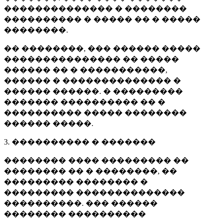
�������������� � ��������
���������� � ����� �� � �����
��������.
�� ��������, ��� ������ �����
��������������� �� �����
������ �� � �����������,
������ � �������������� �
������ ������. � ���������
������� ���������� �� �
���������� ����� ��������
������ �����.
3. ���������� � �������
�������� ���� ��������� ��
�������� �� � ��������, ��
��������� �������� �
��������� ��������������
����������. ��� ������
�������� ����������