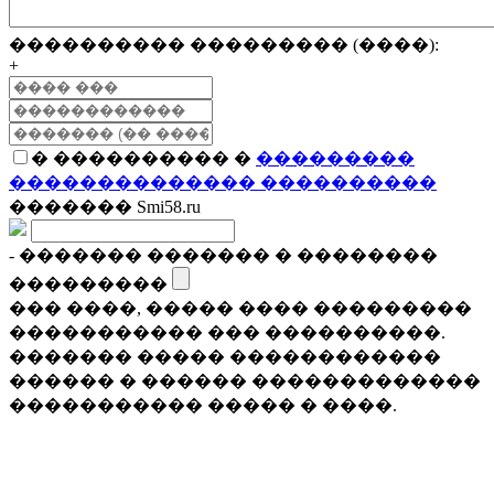
���������� ��������� (����):
+
� ���������� �
���������
�������������� ����������
������� Smi58.ru
- ������� ������� � ��������
���������
��� ����, ����� ���� ���������
����������� ��� ����������.
������� ����� ������������
������ � ������ �������������
����������� ����� � ����.