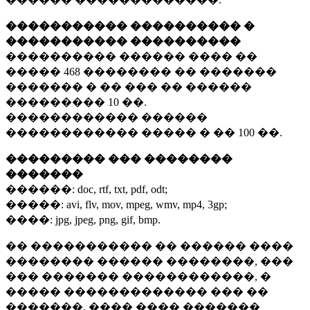
����������� ���������� �
����������� ����������
���������� ������ ���� ��
�����
468 ��������
�� �������
������� � �� ��� �� ������
���������
10 ��.
������������ ������
������������ ����� � ��
100 ��.
��������� ��� ��������
�������
������:
doc, rtf, txt, pdf, odt;
�����:
avi, flv, mov, mpeg, wmv, mp4, 3gp;
����:
jpg, jpeg, png, gif, bmp.
�� ����������� �� ������ ����
�������� ������ ��������, ���
��� ������� ������������, �
����� ������������� ��� ��
�������. ���� ���� �������