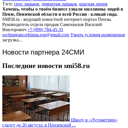
Тэги:
снос ларьков
,
демонтаж ларьков
,
красная линия
Хочешь, чтобы о твоём бизнесе узнали миллионы людей в
Пензе, Пензенской области и всей России - кликай сюда.
SMI58.ru - ведущий новостной интернет-портал Пензы.
Руководитель отдела продаж
Самохвалов Василий
Викторович
+7 (999) 784-45-35
sochistream.reklama.rop@gmail.com
Узнать условия размещения
загрузка...
Новости партнера 24СМИ
Последние новости smi58.ru
Школу в «Лугометрии»
сдадут до 20 августа: в Пензенской ...