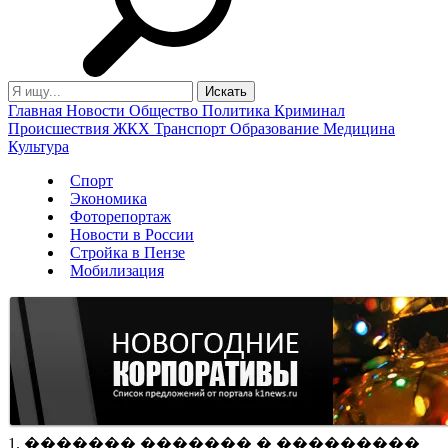
Главная
Новости
Общество
Политика
Криминал
Происшествия
ЖКХ
Транспорт
Образование
Медицина
Культура
Спорт
Экономика
Фоторепортаж
Новости в России
Стройка в Пензе
Мобилизация
1. ������� ������� � ���������