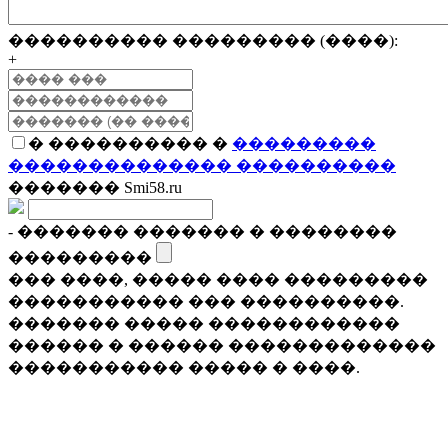
���������� ��������� (����):
+
� ���������� �
���������
�������������� ����������
������� Smi58.ru
- ������� ������� � ��������
���������
��� ����, ����� ���� ���������
����������� ��� ����������.
������� ����� ������������
������ � ������ �������������
����������� ����� � ����.