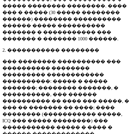
����� �������� ��������. ����
��� � ����� (
30 �����
��������
������) �������� ����������
������ ����� ����������
������� � ����������� ���
������� � �������
1000 ������
.
2. ����������� ��������
��� �������� ���������� ���
���������� ��������
��������� ������������
����������: ����� � �����
�������; �������� �������, �
����������, ��� ������
���������� �� ���� ��� �����, �
��� �� ������� �� ����; ����
�������� (����������� �����,
ICQ ��� ����� ��������) ���
����������� ����� � ���� �
������ �������������.