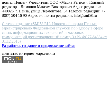
портал Пензы» Учредитель: ООО «Медиа-Регион». Главный
people.
редактор – Лимонов Максим Викторович Адрес редакции:
440026, г. Пенза, улица Лермонтова, 34 Телефон редакции: +7
(987) 504 16 90 Адрес эл. почты редакции: info@smi58.ru
Сетевое издание «SMI58.RU- Новостной портал Пензы»
зарегистрировано Федеральной службой по надзору в сфере
связи, информационных технологий и массовых
коммуникаций (регистрационный номер Эл № ФС77-64334 от
31.12.2015)
Разработка, создание и продвижение сайта:
агентство интернет-маркетинга