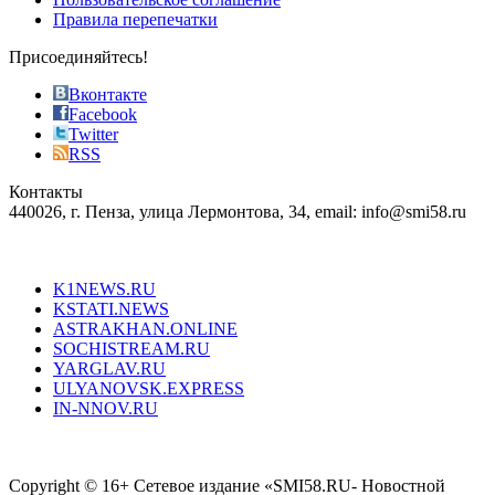
most
Правила перепечатки
effective
sophistication
Присоединяйтесь!
also
just
Вконтакте
the
Facebook
right
Twitter
blend
RSS
in
Контакты
creation
440026, г. Пенза, улица Лермонтова, 34, email: info@smi58.ru
completely
unique
Все порталы НМГ
dazzling
type.
K1NEWS.RU
reddit
KSTATI.NEWS
sevenfridayreplica.ru
ASTRAKHAN.ONLINE
sevenfriday
SOCHISTREAM.RU
outlet
YARGLAV.RU
is
ULYANOVSK.EXPRESS
the
IN-NNOV.RU
first
choice
Согласие на обработку персональных данных
Политика по
for
защите персональных данных
high-
Copyright © 16+ Сетевое издание «SMI58.RU- Новостной
end