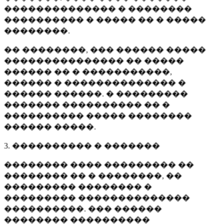
�������������� � ��������
���������� � ����� �� � �����
��������.
�� ��������, ��� ������ �����
��������������� �� �����
������ �� � �����������,
������ � �������������� �
������ ������. � ���������
������� ���������� �� �
���������� ����� ��������
������ �����.
3. ���������� � �������
�������� ���� ��������� ��
�������� �� � ��������, ��
��������� �������� �
��������� ��������������
����������. ��� ������
�������� ����������