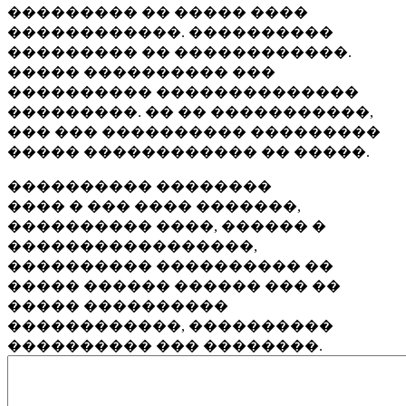
��������� �� ����� ����
������������. ����������
��������� �� ������������.
����� ���������� ���
���������� ��������������
���������. �� �� �����������,
��� ��� ���������� ���������
����� ������������ �� �����.
���������� ��������
���� � ��� ���� �������,
���������� ����, ������ �
�����������������,
���������� ���������� ��
����� ������ ������ ��� ��
����� ����������
������������, ����������
���������� ��� ��������.