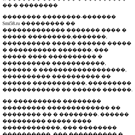
�� � ��������
�������� ��������-�������
Smi58.ru ��������� ��
������������� ������� ���� �
����� ���������,�������,
���������� ����� ������ �����
� ���������� �������. ���
����� ���� ���������� �
���������� �����������,
������ � ������������������,
���������� ���������� ��
������ �����������, ���������
������������ �� ������ ������.
�� ���������� ��������
��������� ������������� ��
�������� �� � ��������. ������
��������� ����� ����
������������, ��� ��������
����������, ��� ���������� �