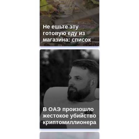
swiss
movement.
https://gradewatches.to/
mens
and
Не ешьте эту
ladies
готовую еду из
watches
магазина: список
for
sale.
https://www.replicasrelojes.to/
mens
and
ladies
watches
for
sale.
best
vape
shops
В ОАЭ произошло
site.
offer
жестокое убийство
all
криптомиллионера
kinds
of
high