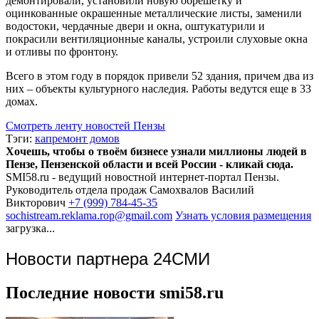
демонтировали, установили новую обрешетку и
оцинкованные окрашенные металлические листы, заменили
водостоки, чердачные двери и окна, оштукатурили и
покрасили вентиляционные каналы, устроили слуховые окна
и отливы по фронтону.
Всего в этом году в порядок привели 52 здания, причем два из
них – объекты культурного наследия. Работы ведутся еще в 33
домах.
Смотреть ленту новостей Пензы
Тэги:
капремонт домов
Хочешь, чтобы о твоём бизнесе узнали миллионы людей в
Пензе, Пензенской области и всей России - кликай сюда.
SMI58.ru - ведущий новостной интернет-портал Пензы.
Руководитель отдела продаж
Самохвалов Василий
Викторович
+7 (999) 784-45-35
sochistream.reklama.rop@gmail.com
Узнать условия размещения
загрузка...
Новости партнера 24СМИ
Последние новости smi58.ru