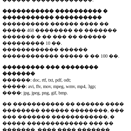
����������� ���������� �
����������� ����������
���������� ������ ���� ��
�����
468 ��������
�� �������
������� � �� ��� �� ������
���������
10 ��.
������������ ������
������������ ����� � ��
100 ��.
��������� ��� ��������
�������
������:
doc, rtf, txt, pdf, odt;
�����:
avi, flv, mov, mpeg, wmv, mp4, 3gp;
����:
jpg, jpeg, png, gif, bmp.
�� ����������� �� ������ ����
�������� ������ ��������, ���
��� ������� ������������, �
����� ������������� ��� ��
�������. ���� ���� �������