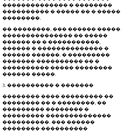
�������������� � ��������
���������� � ����� �� � �����
��������.
�� ��������, ��� ������ �����
��������������� �� �����
������ �� � �����������,
������ � �������������� �
������ ������. � ���������
������� ���������� �� �
���������� ����� ��������
������ �����.
3. ���������� � �������
�������� ���� ��������� ��
�������� �� � ��������, ��
��������� �������� �
��������� ��������������
����������. ��� ������
�������� ����������