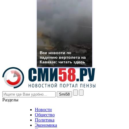
quality
https://www.phoenix-
suns.ru/
which
you
need.
replica
franck
muller
rolex
Все новости по
even
падению вертолета на
though
Кавказе: читать здесь
the
prices
are
higher
however
visitors
nevertheless
Разделы
believe
that
Новости
good
Общество
value.
Политика
who
Экономика
sells