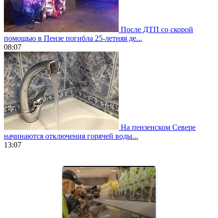
После ДТП со скорой
помощью в Пензе погибла 25-летняя де...
08:07
На пензенском Севере
начинаются отключения горячей воды...
13:07
https://www.vapesstores.fr/
meilleure
cigarette
electronique
best
quality
aaa