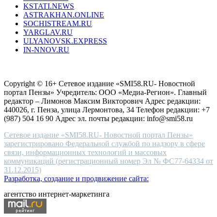
KSTATI.NEWS
sevenfridayreplica.ru
ASTRAKHAN.ONLINE
sevenfriday
SOCHISTREAM.RU
outlet
YARGLAV.RU
is
ULYANOVSK.EXPRESS
the
IN-NNOV.RU
first
choice
Согласие на обработку персональных данных
Политика по
for
защите персональных данных
high-
Copyright © 16+ Сетевое издание «SMI58.RU- Новостной
end
портал Пензы» Учредитель: ООО «Медиа-Регион». Главный
people.
редактор – Лимонов Максим Викторович Адрес редакции:
440026, г. Пенза, улица Лермонтова, 34 Телефон редакции: +7
(987) 504 16 90 Адрес эл. почты редакции: info@smi58.ru
Сетевое издание «SMI58.RU- Новостной портал Пензы»
зарегистрировано Федеральной службой по надзору в сфере
связи, информационных технологий и массовых
коммуникаций (регистрационный номер Эл № ФС77-64334 от
31.12.2015)
Разработка, создание и продвижение сайта:
агентство интернет-маркетинга