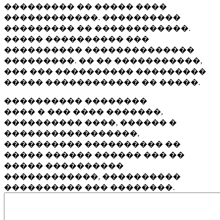
��������� �� ����� ����
������������. ����������
��������� �� ������������.
����� ���������� ���
���������� ��������������
���������. �� �� �����������,
��� ��� ���������� ���������
����� ������������ �� �����.
���������� ��������
���� � ��� ���� �������,
���������� ����, ������ �
�����������������,
���������� ���������� ��
����� ������ ������ ��� ��
����� ����������
������������, ����������
���������� ��� ��������.