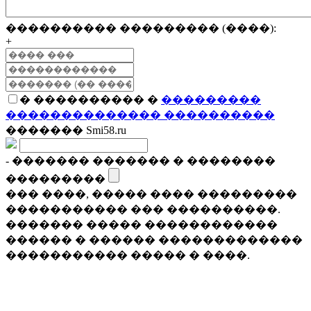
���������� ��������� (����):
+
� ���������� �
���������
�������������� ����������
������� Smi58.ru
- ������� ������� � ��������
���������
��� ����, ����� ���� ���������
����������� ��� ����������.
������� ����� ������������
������ � ������ �������������
����������� ����� � ����.