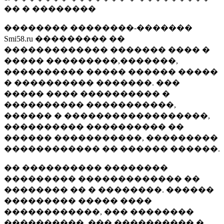
�� � ��������
�������� ��������-�������
Smi58.ru ��������� ��
������������� ������� ���� �
����� ���������,�������,
���������� ����� ������ �����
� ���������� �������. ���
����� ���� ���������� �
���������� �����������,
������ � ������������������,
���������� ���������� ��
������ �����������, ���������
������������ �� ������ ������.
�� ���������� ��������
��������� ������������� ��
�������� �� � ��������. ������
��������� ����� ����
������������, ��� ��������
����������, ��� ���������� �