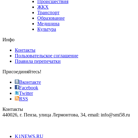
Происшествия
the
ЖКХ
best
Транспорт
phyrevape.com
Образование
vape
Медицина
store
Культура
on
the
Инфо
pursuit
of
Контакты
the
Пользовательское соглашение
most
Правила перепечатки
effective
sophistication
Присоединяйтесь!
also
just
Вконтакте
the
Facebook
right
Twitter
blend
RSS
in
Контакты
creation
440026, г. Пенза, улица Лермонтова, 34, email: info@smi58.ru
completely
unique
Все порталы НМГ
dazzling
type.
K1NEWS.RU
reddit