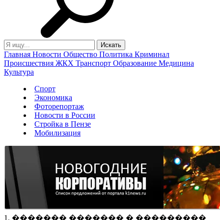
Главная
Новости
Общество
Политика
Криминал
Происшествия
ЖКХ
Транспорт
Образование
Медицина
Культура
Спорт
Экономика
Фоторепортаж
Новости в России
Стройка в Пензе
Мобилизация
1. ������� ������� � ���������