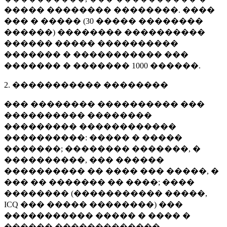
����� �������� ��������. ����
��� � ����� (
30 �����
��������
������) �������� ����������
������ ����� ����������
������� � ����������� ���
������� � �������
1000 ������
.
2. ����������� ��������
��� �������� ���������� ���
���������� ��������
��������� ������������
����������: ����� � �����
�������; �������� �������, �
����������, ��� ������
���������� �� ���� ��� �����, �
��� �� ������� �� ����; ����
�������� (����������� �����,
ICQ ��� ����� ��������) ���
����������� ����� � ���� �
������ �������������.