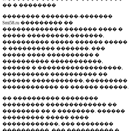
�� � ��������
�������� ��������-�������
Smi58.ru ��������� ��
������������� ������� ���� �
����� ���������,�������,
���������� ����� ������ �����
� ���������� �������. ���
����� ���� ���������� �
���������� �����������,
������ � ������������������,
���������� ���������� ��
������ �����������, ���������
������������ �� ������ ������.
�� ���������� ��������
��������� ������������� ��
�������� �� � ��������. ������
��������� ����� ����
������������, ��� ��������
����������, ��� ���������� �