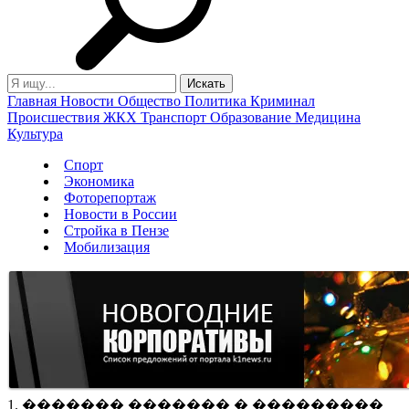
Главная
Новости
Общество
Политика
Криминал
Происшествия
ЖКХ
Транспорт
Образование
Медицина
Культура
Спорт
Экономика
Фоторепортаж
Новости в России
Стройка в Пензе
Мобилизация
1. ������� ������� � ���������