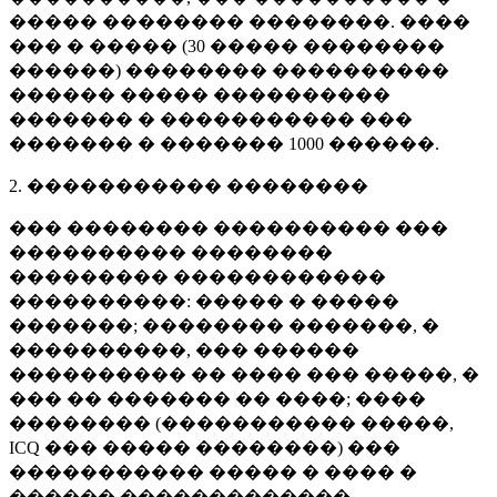
����� �������� ��������. ����
��� � ����� (
30 �����
��������
������) �������� ����������
������ ����� ����������
������� � ����������� ���
������� � �������
1000 ������
.
2. ����������� ��������
��� �������� ���������� ���
���������� ��������
��������� ������������
����������: ����� � �����
�������; �������� �������, �
����������, ��� ������
���������� �� ���� ��� �����, �
��� �� ������� �� ����; ����
�������� (����������� �����,
ICQ ��� ����� ��������) ���
����������� ����� � ���� �
������ �������������.