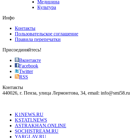
Медицина
store
Культура
on
the
Инфо
pursuit
of
Контакты
the
Пользовательское соглашение
most
Правила перепечатки
effective
sophistication
Присоединяйтесь!
also
just
Вконтакте
the
Facebook
right
Twitter
blend
RSS
in
Контакты
creation
440026, г. Пенза, улица Лермонтова, 34, email: info@smi58.ru
completely
unique
Все порталы НМГ
dazzling
type.
K1NEWS.RU
reddit
KSTATI.NEWS
sevenfridayreplica.ru
ASTRAKHAN.ONLINE
sevenfriday
SOCHISTREAM.RU
outlet
YARGLAV.RU
is