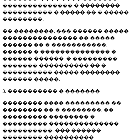
�������������� � ��������
���������� � ����� �� � �����
��������.
�� ��������, ��� ������ �����
��������������� �� �����
������ �� � �����������,
������ � �������������� �
������ ������. � ���������
������� ���������� �� �
���������� ����� ��������
������ �����.
3. ���������� � �������
�������� ���� ��������� ��
�������� �� � ��������, ��
��������� �������� �
��������� ��������������
����������. ��� ������
�������� ����������