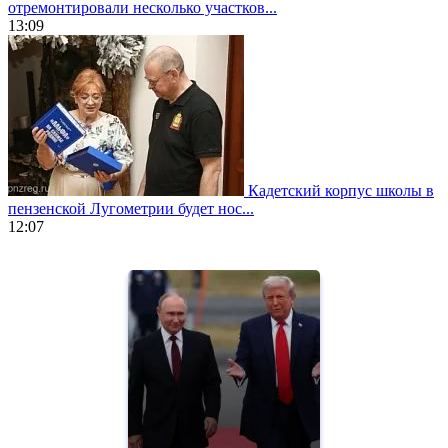
отремонтировали несколько участков...
13:09
Кадетский корпус школы в
пензенской Лугометрии будет нос...
12:07
https://www.vapesstores.fr/
meilleure
cigarette
electronique
best
quality
aaa
swiss
movement.
https://gradewatches.to/
mens