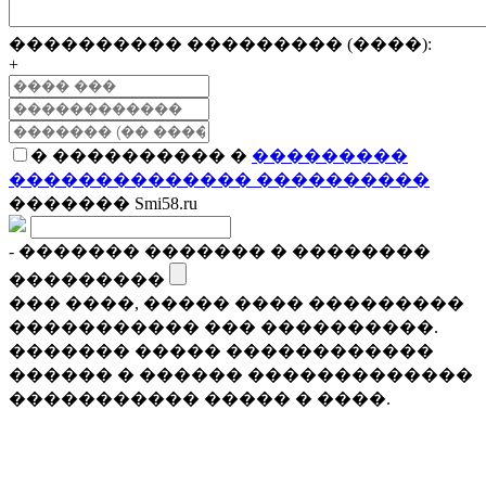
���������� ��������� (����):
+
� ���������� �
���������
�������������� ����������
������� Smi58.ru
- ������� ������� � ��������
���������
��� ����, ����� ���� ���������
����������� ��� ����������.
������� ����� ������������
������ � ������ �������������
����������� ����� � ����.