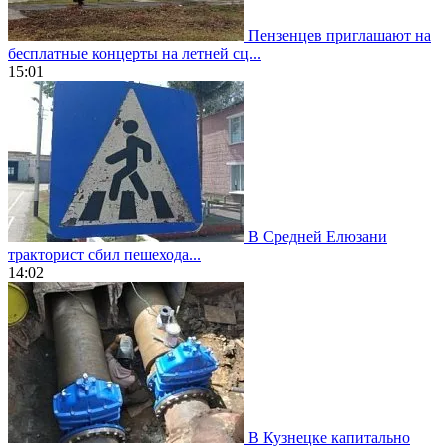
Пензенцев приглашают на
бесплатные концерты на летней сц...
15:01
В Средней Елюзани
тракторист сбил пешехода...
14:02
В Кузнецке капитально