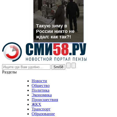
you
need.
replica
franck
muller
Такую зиму в
rolex
России никто не
even
though
ждал: как так?!
the
prices
are
higher
however
visitors
nevertheless
Разделы
believe
that
Новости
good
Общество
value.
Политика
who
Экономика
sells
Происшествия
the
ЖКХ
best
Транспорт
phyrevape.com
Образование
vape