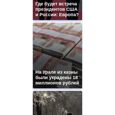
and
Где будет встреча
ladies
президентов США
watches
и России: Европа?
for
sale.
https://www.replicasrelojes.to/
mens
and
ladies
watches
for
sale.
best
vape
shops
На Урале из казны
site.
offer
были украдены 18
all
миллионов рублей
kinds
of
high
quality
https://www.phoenix-
suns.ru/
which