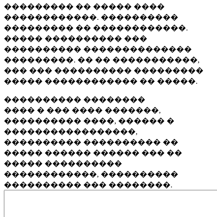
��������� �� ����� ����
������������. ����������
��������� �� ������������.
����� ���������� ���
���������� ��������������
���������. �� �� �����������,
��� ��� ���������� ���������
����� ������������ �� �����.
���������� ��������
���� � ��� ���� �������,
���������� ����, ������ �
�����������������,
���������� ���������� ��
����� ������ ������ ��� ��
����� ����������
������������, ����������
���������� ��� ��������.