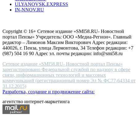
ULYANOVSK.EXPRESS
the
IN-NNOV.RU
first
choice
Согласие на обработку персональных данных
Политика по
for
защите персональных данных
high-
Copyright © 16+ Сетевое издание «SMI58.RU- Новостной
end
портал Пензы» Учредитель: ООО «Медиа-Регион». Главный
people.
редактор – Лимонов Максим Викторович Адрес редакции:
440026, г. Пенза, улица Лермонтова, 34 Телефон редакции: +7
(987) 504 16 90 Адрес эл. почты редакции: info@smi58.ru
Сетевое издание «SMI58.RU- Новостной портал Пензы»
зарегистрировано Федеральной службой по надзору в сфере
связи, информационных технологий и массовых
коммуникаций (регистрационный номер Эл № ФС77-64334 от
31.12.2015)
Разработка, создание и продвижение сайта:
агентство интернет-маркетинга