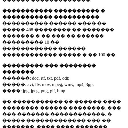
����������� ���������� �
����������� ����������
���������� ������ ���� ��
�����
468 ��������
�� �������
������� � �� ��� �� ������
���������
10 ��.
������������ ������
������������ ����� � ��
100 ��.
��������� ��� ��������
�������
������:
doc, rtf, txt, pdf, odt;
�����:
avi, flv, mov, mpeg, wmv, mp4, 3gp;
����:
jpg, jpeg, png, gif, bmp.
�� ����������� �� ������ ����
�������� ������ ��������, ���
��� ������� ������������, �
����� ������������� ��� ��
�������. ���� ���� �������