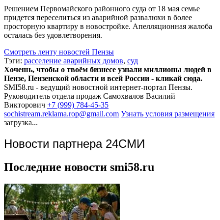
Решением Первомайского районного суда от 18 мая семье
придется переселиться из аварийной развалюхи в более
просторную квартиру в новостройке. Апелляционная жалоба
осталась без удовлетворения.
Смотреть ленту новостей Пензы
Тэги:
расселение аварийных домов
,
суд
Хочешь, чтобы о твоём бизнесе узнали миллионы людей в
Пензе, Пензенской области и всей России - кликай сюда.
SMI58.ru - ведущий новостной интернет-портал Пензы.
Руководитель отдела продаж
Самохвалов Василий
Викторович
+7 (999) 784-45-35
sochistream.reklama.rop@gmail.com
Узнать условия размещения
загрузка...
Новости партнера 24СМИ
Последние новости smi58.ru