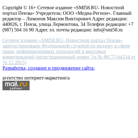
защите персональных данных
high-
Copyright © 16+ Сетевое издание «SMI58.RU- Новостной
end
портал Пензы» Учредитель: ООО «Медиа-Регион». Главный
people.
редактор – Лимонов Максим Викторович Адрес редакции:
440026, г. Пенза, улица Лермонтова, 34 Телефон редакции: +7
(987) 504 16 90 Адрес эл. почты редакции: info@smi58.ru
Сетевое издание «SMI58.RU- Новостной портал Пензы»
зарегистрировано Федеральной службой по надзору в сфере
связи, информационных технологий и массовых
коммуникаций (регистрационный номер Эл № ФС77-64334 от
31.12.2015)
Разработка, создание и продвижение сайта:
агентство интернет-маркетинга