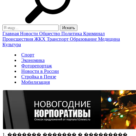
Главная
Новости
Общество
Политика
Криминал
Происшествия
ЖКХ
Транспорт
Образование
Медицина
Культура
Спорт
Экономика
Фоторепортаж
Новости в России
Стройка в Пензе
Мобилизация
1. ������� ������� � ���������