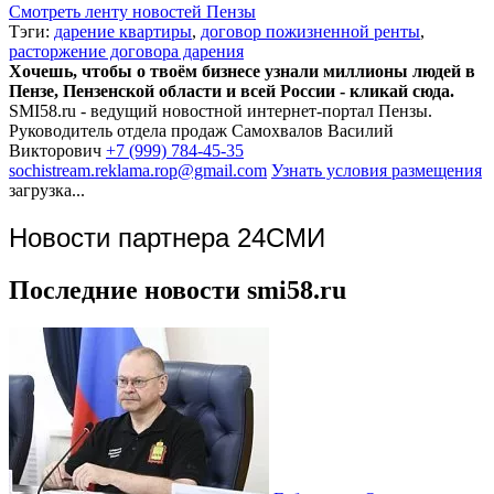
Смотреть ленту новостей Пензы
Тэги:
дарение квартиры
,
договор пожизненной ренты
,
расторжение договора дарения
Хочешь, чтобы о твоём бизнесе узнали миллионы людей в
Пензе, Пензенской области и всей России - кликай сюда.
SMI58.ru - ведущий новостной интернет-портал Пензы.
Руководитель отдела продаж
Самохвалов Василий
Викторович
+7 (999) 784-45-35
sochistream.reklama.rop@gmail.com
Узнать условия размещения
загрузка...
Новости партнера 24СМИ
Последние новости smi58.ru