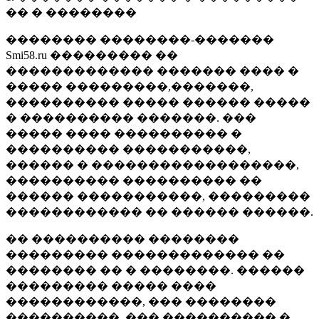
�� � ��������
�������� ��������-�������
Smi58.ru ��������� ��
������������� ������� ���� �
����� ���������,�������,
���������� ����� ������ �����
� ���������� �������. ���
����� ���� ���������� �
���������� �����������,
������ � ������������������,
���������� ���������� ��
������ �����������, ���������
������������ �� ������ ������.
�� ���������� ��������
��������� ������������� ��
�������� �� � ��������. ������
��������� ����� ����
������������, ��� ��������
����������, ��� ���������� �