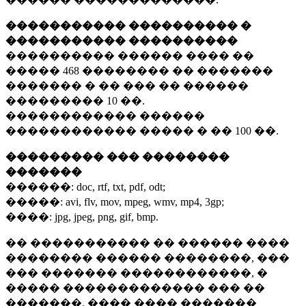
����������� ���������� �
����������� ����������
���������� ������ ���� ��
�����
468 ��������
�� �������
������� � �� ��� �� ������
���������
10 ��.
������������ ������
������������ ����� � ��
100 ��.
��������� ��� ��������
�������
������:
doc, rtf, txt, pdf, odt;
�����:
avi, flv, mov, mpeg, wmv, mp4, 3gp;
����:
jpg, jpeg, png, gif, bmp.
�� ����������� �� ������ ����
�������� ������ ��������, ���
��� ������� ������������, �
����� ������������� ��� ��
�������. ���� ���� �������