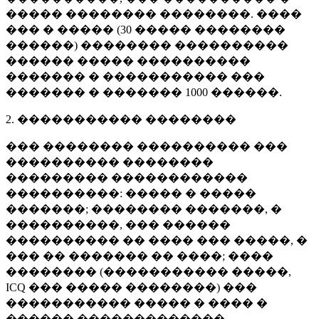
����� �������� ��������. ����
��� � ����� (
30 �����
��������
������) �������� ����������
������ ����� ����������
������� � ����������� ���
������� � �������
1000 ������
.
2. ����������� ��������
��� �������� ���������� ���
���������� ��������
��������� ������������
����������: ����� � �����
�������; �������� �������, �
����������, ��� ������
���������� �� ���� ��� �����, �
��� �� ������� �� ����; ����
�������� (����������� �����,
ICQ ��� ����� ��������) ���
����������� ����� � ���� �
������ �������������.