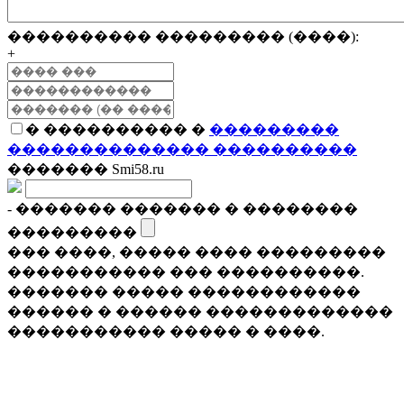
���������� ��������� (����):
+
� ���������� �
���������
�������������� ����������
������� Smi58.ru
- ������� ������� � ��������
���������
��� ����, ����� ���� ���������
����������� ��� ����������.
������� ����� ������������
������ � ������ �������������
����������� ����� � ����.