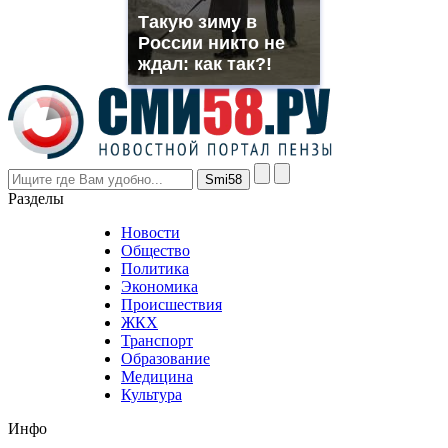
muller
Такую зиму в
rolex
России никто не
even
though
ждал: как так?!
the
prices
are
higher
however
visitors
nevertheless
Разделы
believe
that
Новости
good
Общество
value.
Политика
who
Экономика
sells
Происшествия
the
ЖКХ
best
Транспорт
phyrevape.com
Образование
vape
Медицина
store
Культура
on
the
Инфо
pursuit