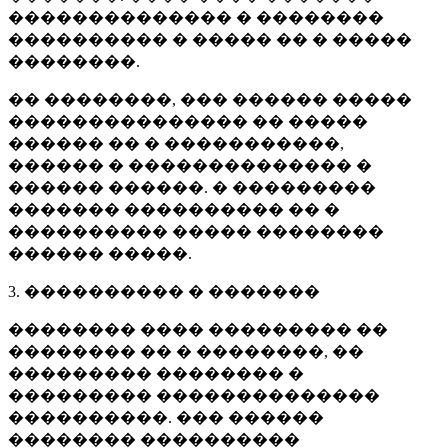
�������������� � ��������
���������� � ����� �� � �����
��������.
�� ��������, ��� ������ �����
��������������� �� �����
������ �� � �����������,
������ � �������������� �
������ ������. � ���������
������� ���������� �� �
���������� ����� ��������
������ �����.
3. ���������� � �������
�������� ���� ��������� ��
�������� �� � ��������, ��
��������� �������� �
��������� ��������������
����������. ��� ������
�������� ����������