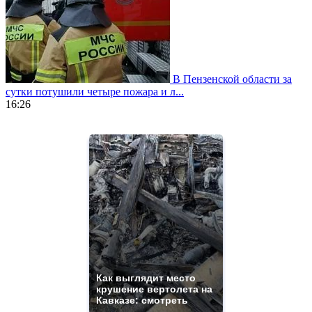
В Пензенской области за
сутки потушили четыре пожара и л...
16:26
https://www.vapesstores.fr/
meilleure
cigarette
electronique
best
quality
aaa
swiss
movement.
https://gradewatches.to/
mens
and
ladies
Как выглядит место
крушение вертолета на
watches
Кавказе: смотреть
for