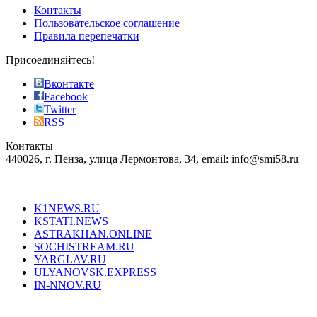
of
Контакты
the
Пользовательское соглашение
most
Правила перепечатки
effective
sophistication
Присоединяйтесь!
also
just
Вконтакте
the
Facebook
right
Twitter
blend
RSS
in
Контакты
creation
440026, г. Пенза, улица Лермонтова, 34, email: info@smi58.ru
completely
unique
Все порталы НМГ
dazzling
type.
K1NEWS.RU
reddit
KSTATI.NEWS
sevenfridayreplica.ru
ASTRAKHAN.ONLINE
sevenfriday
SOCHISTREAM.RU
outlet
YARGLAV.RU
is
ULYANOVSK.EXPRESS
the
IN-NNOV.RU
first
choice
Согласие на обработку персональных данных
Политика по
for