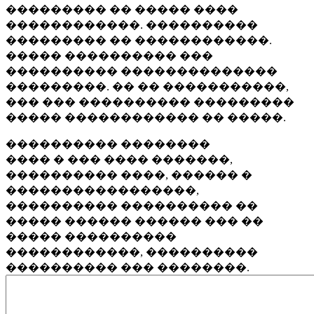
��������� �� ����� ����
������������. ����������
��������� �� ������������.
����� ���������� ���
���������� ��������������
���������. �� �� �����������,
��� ��� ���������� ���������
����� ������������ �� �����.
���������� ��������
���� � ��� ���� �������,
���������� ����, ������ �
�����������������,
���������� ���������� ��
����� ������ ������ ��� ��
����� ����������
������������, ����������
���������� ��� ��������.