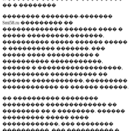
�� � ��������
�������� ��������-�������
Smi58.ru ��������� ��
������������� ������� ���� �
����� ���������,�������,
���������� ����� ������ �����
� ���������� �������. ���
����� ���� ���������� �
���������� �����������,
������ � ������������������,
���������� ���������� ��
������ �����������, ���������
������������ �� ������ ������.
�� ���������� ��������
��������� ������������� ��
�������� �� � ��������. ������
��������� ����� ����
������������, ��� ��������
����������, ��� ���������� �