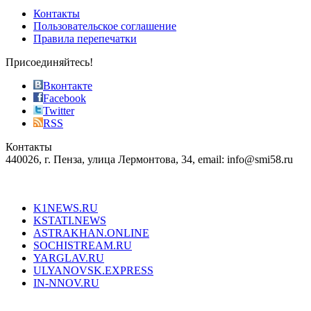
of
Контакты
the
Пользовательское соглашение
most
Правила перепечатки
effective
sophistication
Присоединяйтесь!
also
just
Вконтакте
the
Facebook
right
Twitter
blend
RSS
in
Контакты
creation
440026, г. Пенза, улица Лермонтова, 34, email: info@smi58.ru
completely
unique
Все порталы НМГ
dazzling
type.
K1NEWS.RU
reddit
KSTATI.NEWS
sevenfridayreplica.ru
ASTRAKHAN.ONLINE
sevenfriday
SOCHISTREAM.RU
outlet
YARGLAV.RU
is
ULYANOVSK.EXPRESS
the
IN-NNOV.RU
first
choice
Согласие на обработку персональных данных
Политика по
for