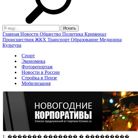
Главная
Новости
Общество
Политика
Криминал
Происшествия
ЖКХ
Транспорт
Образование
Медицина
Культура
Спорт
Экономика
Фоторепортаж
Новости в России
Стройка в Пензе
Мобилизация
1. ������� ������� � ���������