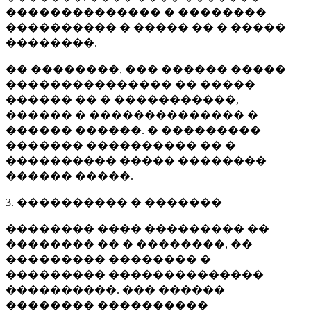
�������������� � ��������
���������� � ����� �� � �����
��������.
�� ��������, ��� ������ �����
��������������� �� �����
������ �� � �����������,
������ � �������������� �
������ ������. � ���������
������� ���������� �� �
���������� ����� ��������
������ �����.
3. ���������� � �������
�������� ���� ��������� ��
�������� �� � ��������, ��
��������� �������� �
��������� ��������������
����������. ��� ������
�������� ����������