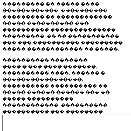
��������� �� ����� ����
������������. ����������
��������� �� ������������.
����� ���������� ���
���������� ��������������
���������. �� �� �����������,
��� ��� ���������� ���������
����� ������������ �� �����.
���������� ��������
���� � ��� ���� �������,
���������� ����, ������ �
�����������������,
���������� ���������� ��
����� ������ ������ ��� ��
����� ����������
������������, ����������
���������� ��� ��������.