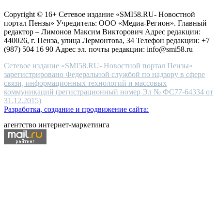
защите персональных данных
high-
Copyright © 16+ Сетевое издание «SMI58.RU- Новостной
end
портал Пензы» Учредитель: ООО «Медиа-Регион». Главный
people.
редактор – Лимонов Максим Викторович Адрес редакции:
440026, г. Пенза, улица Лермонтова, 34 Телефон редакции: +7
(987) 504 16 90 Адрес эл. почты редакции: info@smi58.ru
Сетевое издание «SMI58.RU- Новостной портал Пензы»
зарегистрировано Федеральной службой по надзору в сфере
связи, информационных технологий и массовых
коммуникаций (регистрационный номер Эл № ФС77-64334 от
31.12.2015)
Разработка, создание и продвижение сайта:
агентство интернет-маркетинга