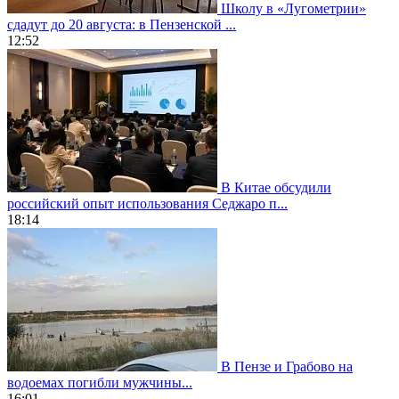
Школу в «Лугометрии»
сдадут до 20 августа: в Пензенской ...
12:52
В Китае обсудили
российский опыт использования Седжаро п...
18:14
В Пензе и Грабово на
водоемах погибли мужчины...
16:01