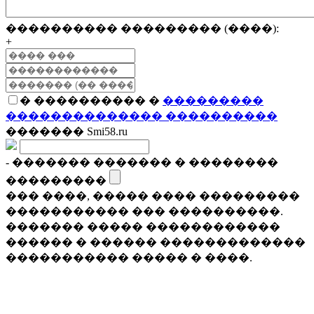
���������� ��������� (����):
+
� ���������� �
���������
�������������� ����������
������� Smi58.ru
- ������� ������� � ��������
���������
��� ����, ����� ���� ���������
����������� ��� ����������.
������� ����� ������������
������ � ������ �������������
����������� ����� � ����.