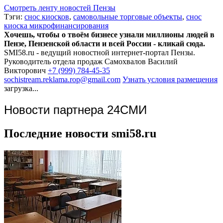
Смотреть ленту новостей Пензы
Тэги:
снос киосков
,
самовольные торговые объекты
,
снос
киоска микрофинансирования
Хочешь, чтобы о твоём бизнесе узнали миллионы людей в
Пензе, Пензенской области и всей России - кликай сюда.
SMI58.ru - ведущий новостной интернет-портал Пензы.
Руководитель отдела продаж
Самохвалов Василий
Викторович
+7 (999) 784-45-35
sochistream.reklama.rop@gmail.com
Узнать условия размещения
загрузка...
Новости партнера 24СМИ
Последние новости smi58.ru