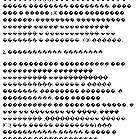
����� �������� ��������. ����
��� � ����� (
30 �����
��������
������) �������� ����������
������ ����� ����������
������� � ����������� ���
������� � �������
1000 ������
.
2. ����������� ��������
��� �������� ���������� ���
���������� ��������
��������� ������������
����������: ����� � �����
�������; �������� �������, �
����������, ��� ������
���������� �� ���� ��� �����, �
��� �� ������� �� ����; ����
�������� (����������� �����,
ICQ ��� ����� ��������) ���
����������� ����� � ���� �
������ �������������.