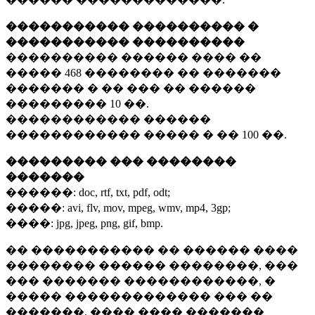
����������� ���������� �
����������� ����������
���������� ������ ���� ��
�����
468 ��������
�� �������
������� � �� ��� �� ������
���������
10 ��.
������������ ������
������������ ����� � ��
100 ��.
��������� ��� ��������
�������
������:
doc, rtf, txt, pdf, odt;
�����:
avi, flv, mov, mpeg, wmv, mp4, 3gp;
����:
jpg, jpeg, png, gif, bmp.
�� ����������� �� ������ ����
�������� ������ ��������, ���
��� ������� ������������, �
����� ������������� ��� ��
�������. ���� ���� �������