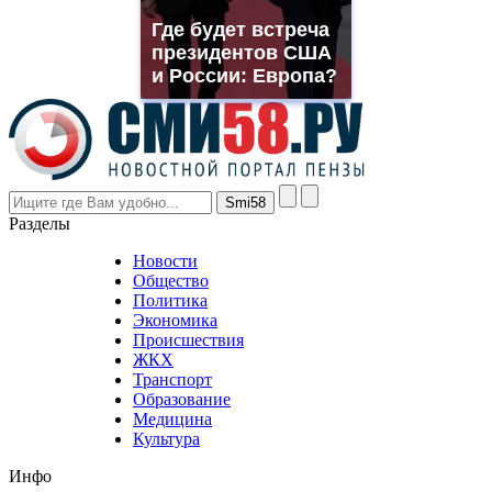
muller
Где будет встреча
rolex
президентов США
even
though
и России: Европа?
the
prices
are
higher
however
visitors
nevertheless
Разделы
believe
that
Новости
good
Общество
value.
Политика
who
Экономика
sells
Происшествия
the
ЖКХ
best
Транспорт
phyrevape.com
Образование
vape
Медицина
store
Культура
on
the
Инфо
pursuit