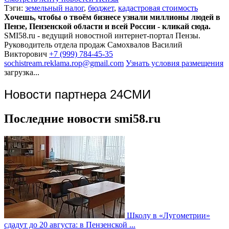
Тэги:
земельный налог
,
бюджет
,
кадастровая стоимость
Хочешь, чтобы о твоём бизнесе узнали миллионы людей в
Пензе, Пензенской области и всей России - кликай сюда.
SMI58.ru - ведущий новостной интернет-портал Пензы.
Руководитель отдела продаж
Самохвалов Василий
Викторович
+7 (999) 784-45-35
sochistream.reklama.rop@gmail.com
Узнать условия размещения
загрузка...
Новости партнера 24СМИ
Последние новости smi58.ru
Школу в «Лугометрии»
сдадут до 20 августа: в Пензенской ...