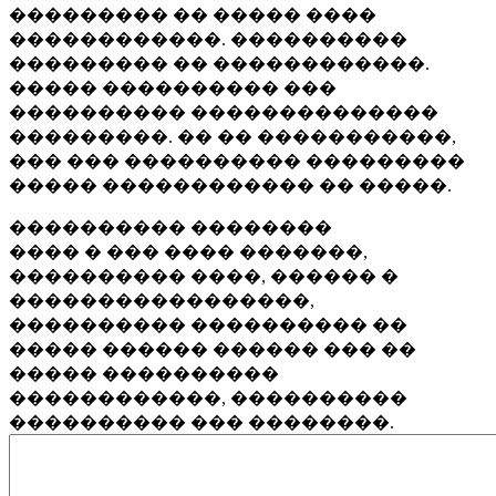
��������� �� ����� ����
������������. ����������
��������� �� ������������.
����� ���������� ���
���������� ��������������
���������. �� �� �����������,
��� ��� ���������� ���������
����� ������������ �� �����.
���������� ��������
���� � ��� ���� �������,
���������� ����, ������ �
�����������������,
���������� ���������� ��
����� ������ ������ ��� ��
����� ����������
������������, ����������
���������� ��� ��������.