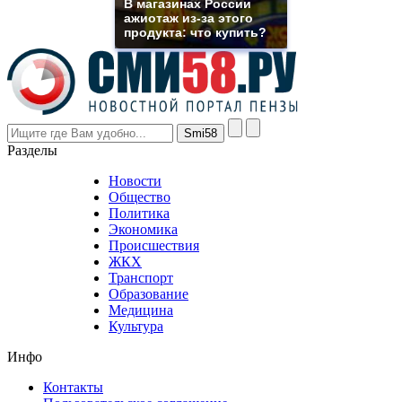
В магазинах России
even
ажиотаж из-за этого
though
продукта: что купить?
the
prices
are
higher
however
visitors
nevertheless
Разделы
believe
that
Новости
good
Общество
value.
Политика
who
Экономика
sells
Происшествия
the
ЖКХ
best
Транспорт
phyrevape.com
Образование
vape
Медицина
store
Культура
on
the
Инфо
pursuit
of
Контакты
the