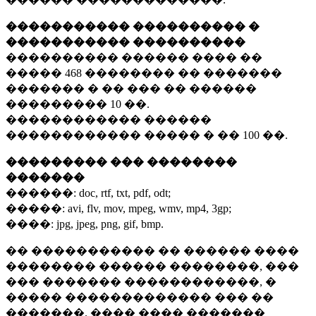
����������� ���������� �
����������� ����������
���������� ������ ���� ��
�����
468 ��������
�� �������
������� � �� ��� �� ������
���������
10 ��.
������������ ������
������������ ����� � ��
100 ��.
��������� ��� ��������
�������
������:
doc, rtf, txt, pdf, odt;
�����:
avi, flv, mov, mpeg, wmv, mp4, 3gp;
����:
jpg, jpeg, png, gif, bmp.
�� ����������� �� ������ ����
�������� ������ ��������, ���
��� ������� ������������, �
����� ������������� ��� ��
�������. ���� ���� �������