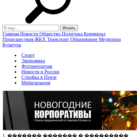
Главная
Новости
Общество
Политика
Криминал
Происшествия
ЖКХ
Транспорт
Образование
Медицина
Культура
Спорт
Экономика
Фоторепортаж
Новости в России
Стройка в Пензе
Мобилизация
1. ������� ������� � ���������