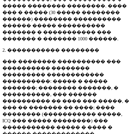
����� �������� ��������. ����
��� � ����� (
30 �����
��������
������) �������� ����������
������ ����� ����������
������� � ����������� ���
������� � �������
1000 ������
.
2. ����������� ��������
��� �������� ���������� ���
���������� ��������
��������� ������������
����������: ����� � �����
�������; �������� �������, �
����������, ��� ������
���������� �� ���� ��� �����, �
��� �� ������� �� ����; ����
�������� (����������� �����,
ICQ ��� ����� ��������) ���
����������� ����� � ���� �
������ �������������.