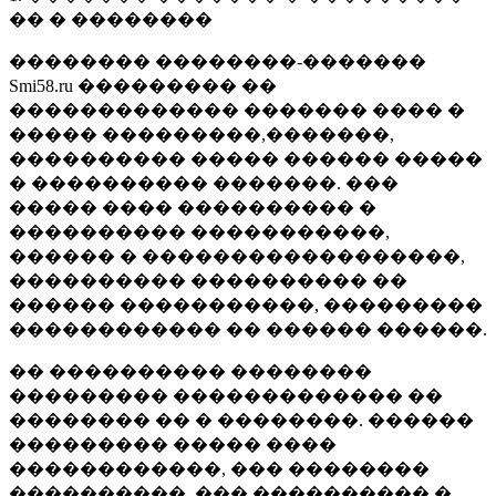
�� � ��������
�������� ��������-�������
Smi58.ru ��������� ��
������������� ������� ���� �
����� ���������,�������,
���������� ����� ������ �����
� ���������� �������. ���
����� ���� ���������� �
���������� �����������,
������ � ������������������,
���������� ���������� ��
������ �����������, ���������
������������ �� ������ ������.
�� ���������� ��������
��������� ������������� ��
�������� �� � ��������. ������
��������� ����� ����
������������, ��� ��������
����������, ��� ���������� �