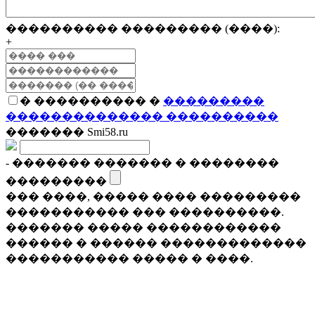
���������� ��������� (����):
+
� ���������� �
���������
�������������� ����������
������� Smi58.ru
- ������� ������� � ��������
���������
��� ����, ����� ���� ���������
����������� ��� ����������.
������� ����� ������������
������ � ������ �������������
����������� ����� � ����.