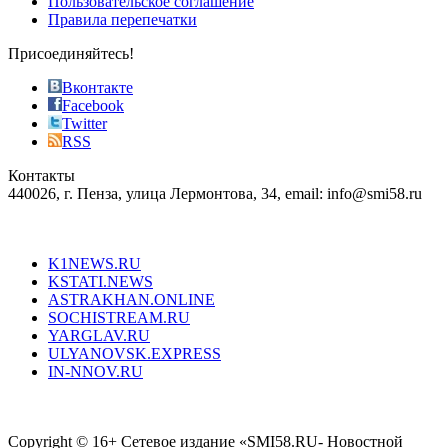
Пользовательское соглашение
most
Правила перепечатки
effective
sophistication
Присоединяйтесь!
also
just
Вконтакте
the
Facebook
right
Twitter
blend
RSS
in
Контакты
creation
440026, г. Пенза, улица Лермонтова, 34, email: info@smi58.ru
completely
unique
Все порталы НМГ
dazzling
type.
K1NEWS.RU
reddit
KSTATI.NEWS
sevenfridayreplica.ru
ASTRAKHAN.ONLINE
sevenfriday
SOCHISTREAM.RU
outlet
YARGLAV.RU
is
ULYANOVSK.EXPRESS
the
IN-NNOV.RU
first
choice
Согласие на обработку персональных данных
Политика по
for
защите персональных данных
high-
Copyright © 16+ Сетевое издание «SMI58.RU- Новостной
end