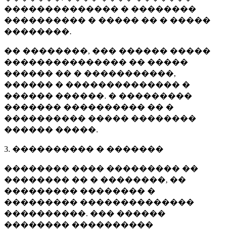
�������������� � ��������
���������� � ����� �� � �����
��������.
�� ��������, ��� ������ �����
��������������� �� �����
������ �� � �����������,
������ � �������������� �
������ ������. � ���������
������� ���������� �� �
���������� ����� ��������
������ �����.
3. ���������� � �������
�������� ���� ��������� ��
�������� �� � ��������, ��
��������� �������� �
��������� ��������������
����������. ��� ������
�������� ����������