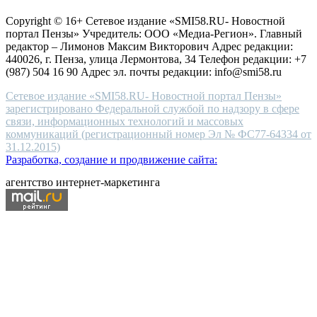
защите персональных данных
high-
Copyright © 16+ Сетевое издание «SMI58.RU- Новостной
end
портал Пензы» Учредитель: ООО «Медиа-Регион». Главный
people.
редактор – Лимонов Максим Викторович Адрес редакции:
440026, г. Пенза, улица Лермонтова, 34 Телефон редакции: +7
(987) 504 16 90 Адрес эл. почты редакции: info@smi58.ru
Сетевое издание «SMI58.RU- Новостной портал Пензы»
зарегистрировано Федеральной службой по надзору в сфере
связи, информационных технологий и массовых
коммуникаций (регистрационный номер Эл № ФС77-64334 от
31.12.2015)
Разработка, создание и продвижение сайта:
агентство интернет-маркетинга