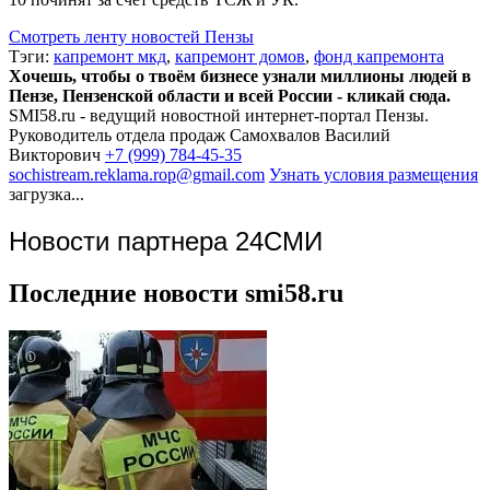
Смотреть ленту новостей Пензы
Тэги:
капремонт мкд
,
капремонт домов
,
фонд капремонта
Хочешь, чтобы о твоём бизнесе узнали миллионы людей в
Пензе, Пензенской области и всей России - кликай сюда.
SMI58.ru - ведущий новостной интернет-портал Пензы.
Руководитель отдела продаж
Самохвалов Василий
Викторович
+7 (999) 784-45-35
sochistream.reklama.rop@gmail.com
Узнать условия размещения
загрузка...
Новости партнера 24СМИ
Последние новости smi58.ru