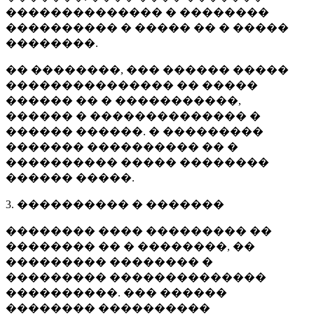
�������������� � ��������
���������� � ����� �� � �����
��������.
�� ��������, ��� ������ �����
��������������� �� �����
������ �� � �����������,
������ � �������������� �
������ ������. � ���������
������� ���������� �� �
���������� ����� ��������
������ �����.
3. ���������� � �������
�������� ���� ��������� ��
�������� �� � ��������, ��
��������� �������� �
��������� ��������������
����������. ��� ������
�������� ����������