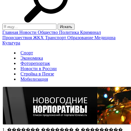
Главная
Новости
Общество
Политика
Криминал
Происшествия
ЖКХ
Транспорт
Образование
Медицина
Культура
Спорт
Экономика
Фоторепортаж
Новости в России
Стройка в Пензе
Мобилизация
1. ������� ������� � ���������