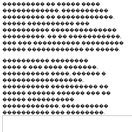
��������� �� ����� ����
������������. ����������
��������� �� ������������.
����� ���������� ���
���������� ��������������
���������. �� �� �����������,
��� ��� ���������� ���������
����� ������������ �� �����.
���������� ��������
���� � ��� ���� �������,
���������� ����, ������ �
�����������������,
���������� ���������� ��
����� ������ ������ ��� ��
����� ����������
������������, ����������
���������� ��� ��������.