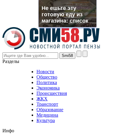
muller
Не ешьте эту
rolex
готовую еду из
even
though
магазина: список
the
prices
are
higher
however
visitors
nevertheless
Разделы
believe
that
Новости
good
Общество
value.
Политика
who
Экономика
sells
Происшествия
the
ЖКХ
best
Транспорт
phyrevape.com
Образование
vape
Медицина
store
Культура
on
the
Инфо
pursuit