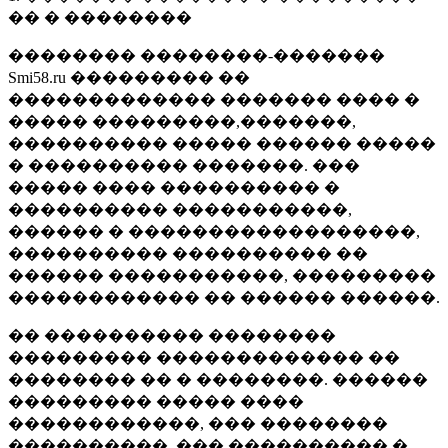
�� � ��������
�������� ��������-�������
Smi58.ru ��������� ��
������������� ������� ���� �
����� ���������,�������,
���������� ����� ������ �����
� ���������� �������. ���
����� ���� ���������� �
���������� �����������,
������ � ������������������,
���������� ���������� ��
������ �����������, ���������
������������ �� ������ ������.
�� ���������� ��������
��������� ������������� ��
�������� �� � ��������. ������
��������� ����� ����
������������, ��� ��������
����������, ��� ���������� �