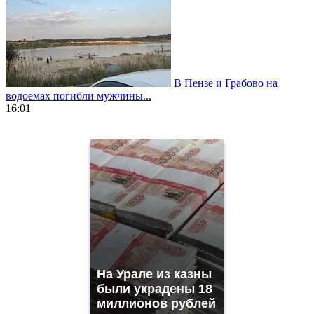
В Пензе и Грабово на
водоемах погибли мужчины...
16:01
https://www.vapesstores.fr/
meilleure
cigarette
electronique
best
quality
aaa
swiss
movement.
https://gradewatches.to/
mens
and
На Урале из казны
ladies
были украдены 18
watches
миллионов рублей
for