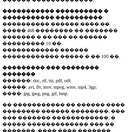
����������� ���������� �
����������� ����������
���������� ������ ���� ��
�����
468 ��������
�� �������
������� � �� ��� �� ������
���������
10 ��.
������������ ������
������������ ����� � ��
100 ��.
��������� ��� ��������
�������
������:
doc, rtf, txt, pdf, odt;
�����:
avi, flv, mov, mpeg, wmv, mp4, 3gp;
����:
jpg, jpeg, png, gif, bmp.
�� ����������� �� ������ ����
�������� ������ ��������, ���
��� ������� ������������, �
����� ������������� ��� ��
�������. ���� ���� �������