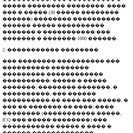
����� �������� ��������. ����
��� � ����� (
30 �����
��������
������) �������� ����������
������ ����� ����������
������� � ����������� ���
������� � �������
1000 ������
.
2. ����������� ��������
��� �������� ���������� ���
���������� ��������
��������� ������������
����������: ����� � �����
�������; �������� �������, �
����������, ��� ������
���������� �� ���� ��� �����, �
��� �� ������� �� ����; ����
�������� (����������� �����,
ICQ ��� ����� ��������) ���
����������� ����� � ���� �
������ �������������.