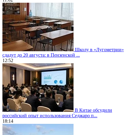
Школу в «Лугометрии»
сдадут до 20 августа: в Пензенской ...
12:52
В Китае обсудили
российский опыт использования Седжаро п...
18:14