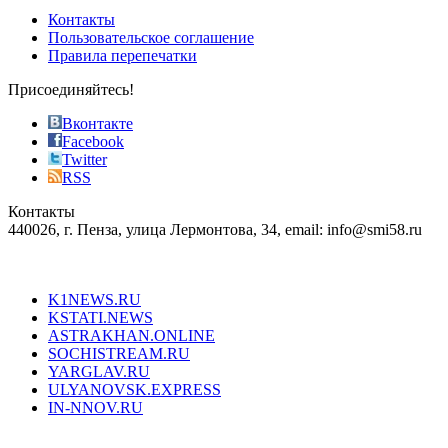
of
Контакты
the
Пользовательское соглашение
most
Правила перепечатки
effective
sophistication
Присоединяйтесь!
also
just
Вконтакте
the
Facebook
right
Twitter
blend
RSS
in
Контакты
creation
440026, г. Пенза, улица Лермонтова, 34, email: info@smi58.ru
completely
unique
Все порталы НМГ
dazzling
type.
K1NEWS.RU
reddit
KSTATI.NEWS
sevenfridayreplica.ru
ASTRAKHAN.ONLINE
sevenfriday
SOCHISTREAM.RU
outlet
YARGLAV.RU
is
ULYANOVSK.EXPRESS
the
IN-NNOV.RU
first
choice
Согласие на обработку персональных данных
Политика по
for