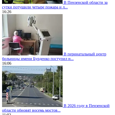
В Пензенской области за
сутки потушили четыре пожара и л...
16:26
В перинатальный центр
больницы имени Бурденко поступил н...
16:06
В 2026 году в Пензенской
области обновят восемь мостов...
11:02