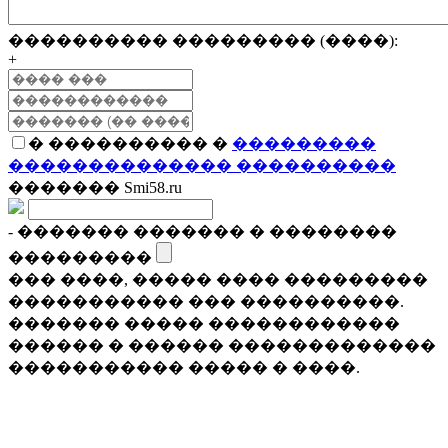
���������� ��������� (����):
+
� ���������� �
���������
�������������� ����������
������� Smi58.ru
- ������� ������� � ��������
���������
��� ����, ����� ���� ���������
����������� ��� ����������.
������� ����� ������������
������ � ������ �������������
����������� ����� � ����.