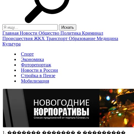
Главная
Новости
Общество
Политика
Криминал
Происшествия
ЖКХ
Транспорт
Образование
Медицина
Культура
Спорт
Экономика
Фоторепортаж
Новости в России
Стройка в Пензе
Мобилизация
1. ������� ������� � ���������