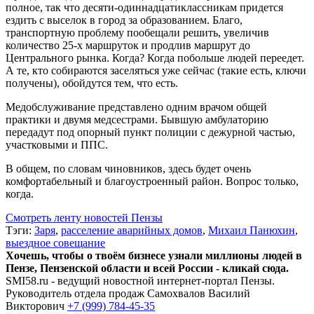
полное, так что десяти-одиннадцатиклассникам придется
ездить с выселок в город за образованием. Благо,
транспортную проблему пообещали решить, увеличив
количество 25-х маршруток и продлив маршрут до
Центрального рынка. Когда? Когда побольше людей переедет.
А те, кто собираются заселяться уже сейчас (такие есть, ключи
получены), обойдутся тем, что есть.
Медобслуживание представлено одним врачом общей
практики и двумя медсестрами. Бывшую амбулаторию
передадут под опорный пункт полиции с дежурной частью,
участковыми и ППС.
В общем, по словам чиновников, здесь будет очень
комфортабельный и благоустроенный район. Вопрос только,
когда.
Смотреть ленту новостей Пензы
Тэги:
Заря
,
расселение аварийных домов
,
Михаил Панюхин
,
выездное совещание
Хочешь, чтобы о твоём бизнесе узнали миллионы людей в
Пензе, Пензенской области и всей России - кликай сюда.
SMI58.ru - ведущий новостной интернет-портал Пензы.
Руководитель отдела продаж
Самохвалов Василий
Викторович
+7 (999) 784-45-35