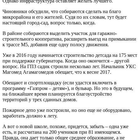
Однако инфраструктура оставляет желать лучшего.
Чиновники обсудили, что собираются сделать на благо
микрорайона и его жителей. Судя по их словам, тут будет
настоящий город-сад, вопрос только, когда.
В районе собираются выделить участок для гаражно-
строительного кооператива, расширить выезд на примыкании
к трассе М5, добавив еще одну полосу движения.
Уже в 2016 году начинается строительство детсада на 175 мест
при поддержке губернатора. Когда оно окончится – другой
вопрос. На ГПЗ садик строили несколько лет. Начальник УКС
Магомед Агамагомедов обещает, что к весне 2017.
Обещают и спортплощадку (если удастся включить в
программу «Газпром – детям»), и бульвар. Но это в будущем,
на ближайшее время планируется благоустройство
территорий у трех сданных домов.
Пожарное депо уже построили, но оно еще не оборудовано,
заработать должно к лету.
А вот о новой школе, похоже, придется, забыть – одна уже
есть, и рассчитана на 200 учеников при 81 имеющемся.
Правда, она дает только общее среднее образование, а не