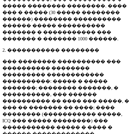
����� �������� ��������. ����
��� � ����� (
30 �����
��������
������) �������� ����������
������ ����� ����������
������� � ����������� ���
������� � �������
1000 ������
.
2. ����������� ��������
��� �������� ���������� ���
���������� ��������
��������� ������������
����������: ����� � �����
�������; �������� �������, �
����������, ��� ������
���������� �� ���� ��� �����, �
��� �� ������� �� ����; ����
�������� (����������� �����,
ICQ ��� ����� ��������) ���
����������� ����� � ���� �
������ �������������.