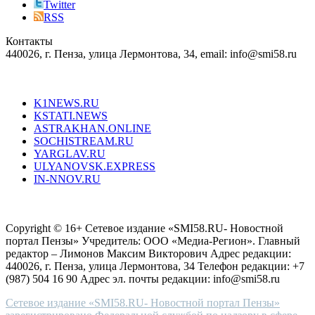
right
Twitter
blend
RSS
in
Контакты
creation
440026, г. Пенза, улица Лермонтова, 34, email: info@smi58.ru
completely
unique
Все порталы НМГ
dazzling
type.
K1NEWS.RU
reddit
KSTATI.NEWS
sevenfridayreplica.ru
ASTRAKHAN.ONLINE
sevenfriday
SOCHISTREAM.RU
outlet
YARGLAV.RU
is
ULYANOVSK.EXPRESS
the
IN-NNOV.RU
first
choice
Согласие на обработку персональных данных
Политика по
for
защите персональных данных
high-
Copyright © 16+ Сетевое издание «SMI58.RU- Новостной
end
портал Пензы» Учредитель: ООО «Медиа-Регион». Главный
people.
редактор – Лимонов Максим Викторович Адрес редакции:
440026, г. Пенза, улица Лермонтова, 34 Телефон редакции: +7
(987) 504 16 90 Адрес эл. почты редакции: info@smi58.ru
Сетевое издание «SMI58.RU- Новостной портал Пензы»