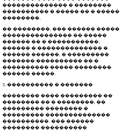
�������������� � ��������
���������� � ����� �� � �����
��������.
�� ��������, ��� ������ �����
��������������� �� �����
������ �� � �����������,
������ � �������������� �
������ ������. � ���������
������� ���������� �� �
���������� ����� ��������
������ �����.
3. ���������� � �������
�������� ���� ��������� ��
�������� �� � ��������, ��
��������� �������� �
��������� ��������������
����������. ��� ������
�������� ����������