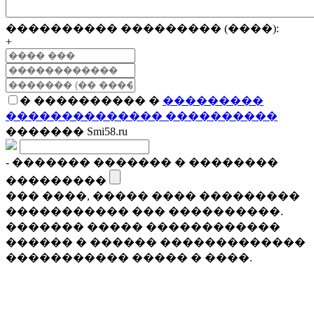
���������� ��������� (����):
+
� ���������� �
���������
�������������� ����������
������� Smi58.ru
- ������� ������� � ��������
���������
��� ����, ����� ���� ���������
����������� ��� ����������.
������� ����� ������������
������ � ������ �������������
����������� ����� � ����.