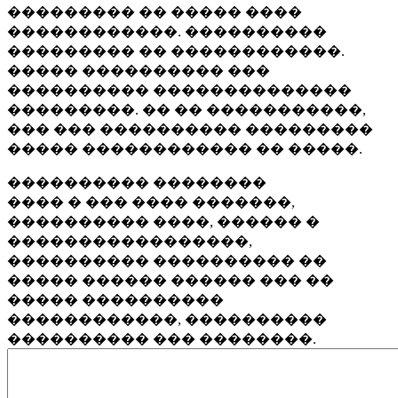
��������� �� ����� ����
������������. ����������
��������� �� ������������.
����� ���������� ���
���������� ��������������
���������. �� �� �����������,
��� ��� ���������� ���������
����� ������������ �� �����.
���������� ��������
���� � ��� ���� �������,
���������� ����, ������ �
�����������������,
���������� ���������� ��
����� ������ ������ ��� ��
����� ����������
������������, ����������
���������� ��� ��������.