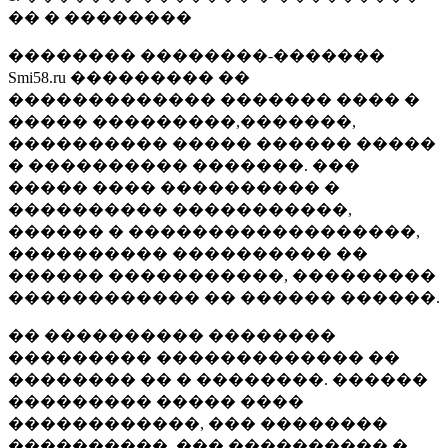
�� � ��������
�������� ��������-�������
Smi58.ru ��������� ��
������������� ������� ���� �
����� ���������,�������,
���������� ����� ������ �����
� ���������� �������. ���
����� ���� ���������� �
���������� �����������,
������ � ������������������,
���������� ���������� ��
������ �����������, ���������
������������ �� ������ ������.
�� ���������� ��������
��������� ������������� ��
�������� �� � ��������. ������
��������� ����� ����
������������, ��� ��������
����������, ��� ���������� �