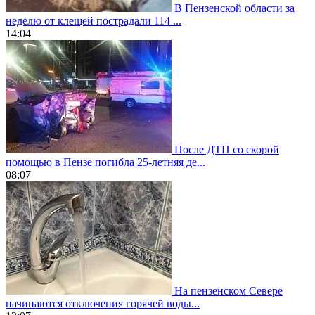
В Пензенской области за
неделю от клещей пострадали 114 ...
14:04
После ДТП со скорой
помощью в Пензе погибла 25-летняя де...
08:07
На пензенском Севере
начинаются отключения горячей воды...