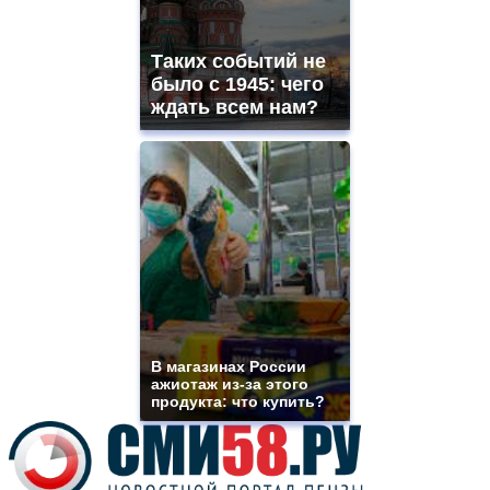
best
vape
shops
Таких событий не
site.
offer
было с 1945: чего
all
ждать всем нам?
kinds
of
high
quality
https://www.phoenix-
suns.ru/
which
you
need.
replica
franck
muller
rolex
В магазинах России
even
ажиотаж из-за этого
though
продукта: что купить?
the
prices
are
higher