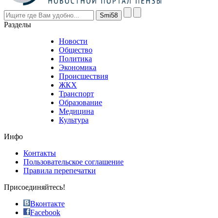
however
visitors
nevertheless
Разделы
believe
that
Новости
good
Общество
value.
Политика
who
Экономика
sells
Происшествия
the
ЖКХ
best
Транспорт
phyrevape.com
Образование
vape
Медицина
store
Культура
on
the
Инфо
pursuit
of
Контакты
the
Пользовательское соглашение
most
Правила перепечатки
effective
sophistication
Присоединяйтесь!
also
just
Вконтакте
the
Facebook