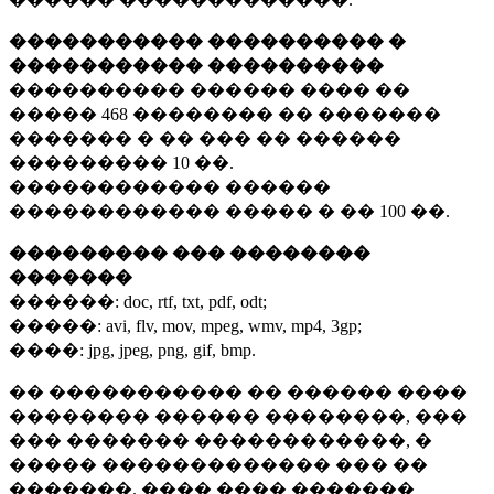
����������� ���������� �
����������� ����������
���������� ������ ���� ��
�����
468 ��������
�� �������
������� � �� ��� �� ������
���������
10 ��.
������������ ������
������������ ����� � ��
100 ��.
��������� ��� ��������
�������
������:
doc, rtf, txt, pdf, odt;
�����:
avi, flv, mov, mpeg, wmv, mp4, 3gp;
����:
jpg, jpeg, png, gif, bmp.
�� ����������� �� ������ ����
�������� ������ ��������, ���
��� ������� ������������, �
����� ������������� ��� ��
�������. ���� ���� �������