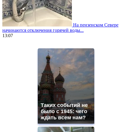
На пензенском Севере
начинаются отключения горячей воды...
13:07
https://www.vapesstores.fr/
meilleure
cigarette
electronique
best
quality
aaa
swiss
movement.
https://gradewatches.to/
mens
and
Таких событий не
ladies
было с 1945: чего
watches
ждать всем нам?
for
sale.
https://www.replicasrelojes.to/