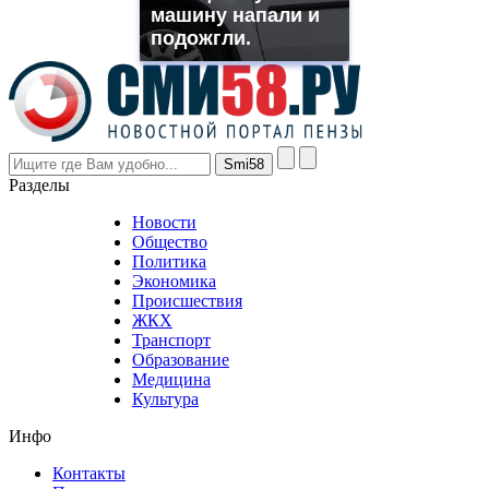
машину напали и
even
though
подожгли.
the
prices
are
higher
however
visitors
nevertheless
Разделы
believe
that
Новости
good
Общество
value.
Политика
who
Экономика
sells
Происшествия
the
ЖКХ
best
Транспорт
phyrevape.com
Образование
vape
Медицина
store
Культура
on
the
Инфо
pursuit
of
Контакты
the