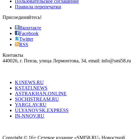
Пользовательское соглашение
most
Правила перепечатки
effective
sophistication
Присоединяйтесь!
also
just
Вконтакте
the
Facebook
right
Twitter
blend
RSS
in
Контакты
creation
440026, г. Пенза, улица Лермонтова, 34, email: info@smi58.ru
completely
unique
Все порталы НМГ
dazzling
type.
K1NEWS.RU
reddit
KSTATI.NEWS
sevenfridayreplica.ru
ASTRAKHAN.ONLINE
sevenfriday
SOCHISTREAM.RU
outlet
YARGLAV.RU
is
ULYANOVSK.EXPRESS
the
IN-NNOV.RU
first
choice
Согласие на обработку персональных данных
Политика по
for
защите персональных данных
high-
Copyright © 16+ Сетевое издание «SMI58.RU- Новостной