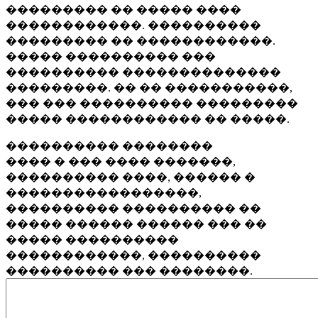
��������� �� ����� ����
������������. ����������
��������� �� ������������.
����� ���������� ���
���������� ��������������
���������. �� �� �����������,
��� ��� ���������� ���������
����� ������������ �� �����.
���������� ��������
���� � ��� ���� �������,
���������� ����, ������ �
�����������������,
���������� ���������� ��
����� ������ ������ ��� ��
����� ����������
������������, ����������
���������� ��� ��������.