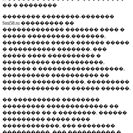
�� � ��������
�������� ��������-�������
Smi58.ru ��������� ��
������������� ������� ���� �
����� ���������,�������,
���������� ����� ������ �����
� ���������� �������. ���
����� ���� ���������� �
���������� �����������,
������ � ������������������,
���������� ���������� ��
������ �����������, ���������
������������ �� ������ ������.
�� ���������� ��������
��������� ������������� ��
�������� �� � ��������. ������
��������� ����� ����
������������, ��� ��������
����������, ��� ���������� �