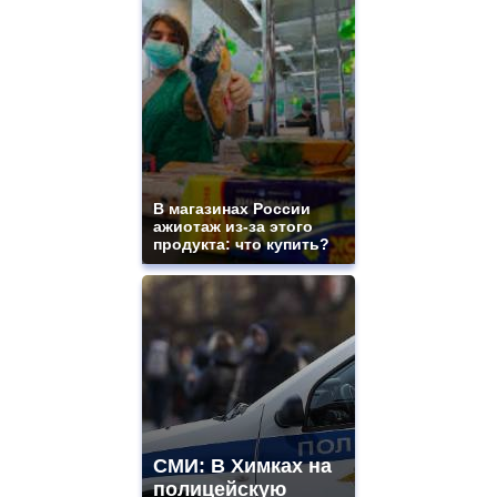
mens
and
ladies
watches
for
sale.
best
vape
shops
site.
В магазинах России
offer
ажиотаж из-за этого
all
продукта: что купить?
kinds
of
high
quality
https://www.phoenix-
suns.ru/
which
you
need.
replica
franck
СМИ: В Химках на
muller
полицейскую
rolex