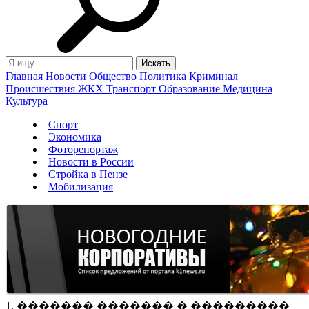
Главная
Новости
Общество
Политика
Криминал
Происшествия
ЖКХ
Транспорт
Образование
Медицина
Культура
Спорт
Экономика
Фоторепортаж
Новости в России
Стройка в Пензе
Мобилизация
1. ������� ������� � ���������