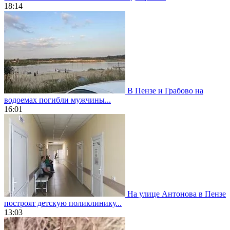
18:14
В Пензе и Грабово на
водоемах погибли мужчины...
16:01
На улице Антонова в Пензе
построят детскую поликлинику...
13:03