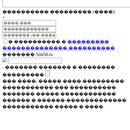
���������� ��������� (����):
+
� ���������� �
���������
�������������� ����������
������� Smi58.ru
- ������� ������� � ��������
���������
��� ����, ����� ���� ���������
����������� ��� ����������.
������� ����� ������������
������ � ������ �������������
����������� ����� � ����.