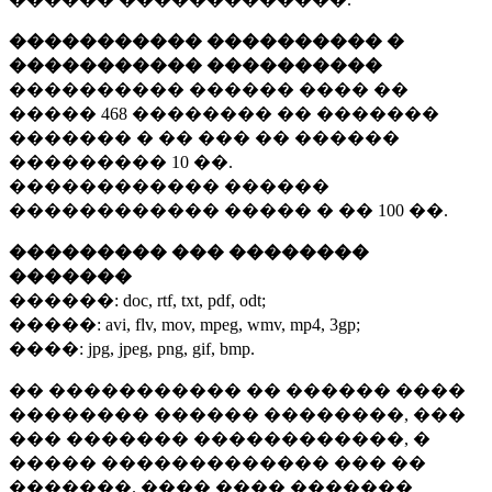
����������� ���������� �
����������� ����������
���������� ������ ���� ��
�����
468 ��������
�� �������
������� � �� ��� �� ������
���������
10 ��.
������������ ������
������������ ����� � ��
100 ��.
��������� ��� ��������
�������
������:
doc, rtf, txt, pdf, odt;
�����:
avi, flv, mov, mpeg, wmv, mp4, 3gp;
����:
jpg, jpeg, png, gif, bmp.
�� ����������� �� ������ ����
�������� ������ ��������, ���
��� ������� ������������, �
����� ������������� ��� ��
�������. ���� ���� �������