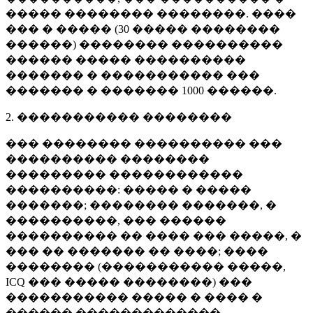
����� �������� ��������. ����
��� � ����� (
30 �����
��������
������) �������� ����������
������ ����� ����������
������� � ����������� ���
������� � �������
1000 ������
.
2. ����������� ��������
��� �������� ���������� ���
���������� ��������
��������� ������������
����������: ����� � �����
�������; �������� �������, �
����������, ��� ������
���������� �� ���� ��� �����, �
��� �� ������� �� ����; ����
�������� (����������� �����,
ICQ ��� ����� ��������) ���
����������� ����� � ���� �
������ �������������.