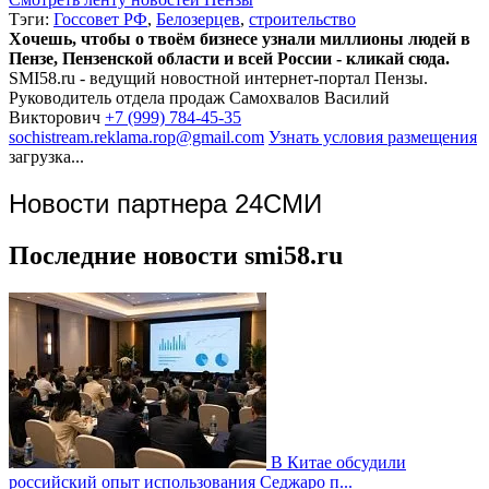
Тэги:
Госсовет РФ
,
Белозерцев
,
строительство
Хочешь, чтобы о твоём бизнесе узнали миллионы людей в
Пензе, Пензенской области и всей России - кликай сюда.
SMI58.ru - ведущий новостной интернет-портал Пензы.
Руководитель отдела продаж
Самохвалов Василий
Викторович
+7 (999) 784-45-35
sochistream.reklama.rop@gmail.com
Узнать условия размещения
загрузка...
Новости партнера 24СМИ
Последние новости smi58.ru
В Китае обсудили
российский опыт использования Седжаро п...