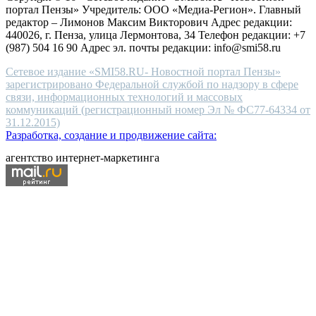
end
портал Пензы» Учредитель: ООО «Медиа-Регион». Главный
people.
редактор – Лимонов Максим Викторович Адрес редакции:
440026, г. Пенза, улица Лермонтова, 34 Телефон редакции: +7
(987) 504 16 90 Адрес эл. почты редакции: info@smi58.ru
Сетевое издание «SMI58.RU- Новостной портал Пензы»
зарегистрировано Федеральной службой по надзору в сфере
связи, информационных технологий и массовых
коммуникаций (регистрационный номер Эл № ФС77-64334 от
31.12.2015)
Разработка, создание и продвижение сайта:
агентство интернет-маркетинга