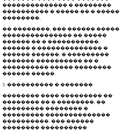
�������������� � ��������
���������� � ����� �� � �����
��������.
�� ��������, ��� ������ �����
��������������� �� �����
������ �� � �����������,
������ � �������������� �
������ ������. � ���������
������� ���������� �� �
���������� ����� ��������
������ �����.
3. ���������� � �������
�������� ���� ��������� ��
�������� �� � ��������, ��
��������� �������� �
��������� ��������������
����������. ��� ������
�������� ����������