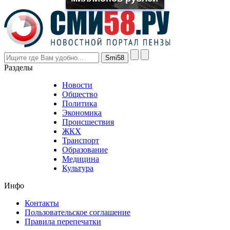
the
prices
are
higher
however
visitors
nevertheless
Разделы
believe
that
Новости
good
Общество
value.
Политика
who
Экономика
sells
Происшествия
the
ЖКХ
best
Транспорт
phyrevape.com
Образование
vape
Медицина
store
Культура
on
the
Инфо
pursuit
of
Контакты
the
Пользовательское соглашение
most
Правила перепечатки
effective