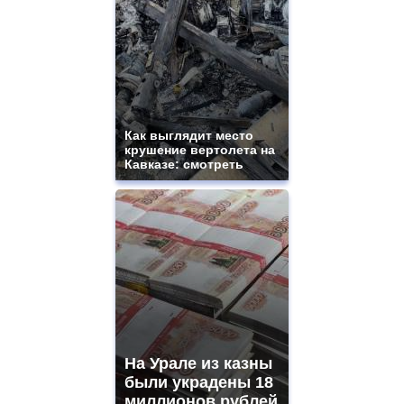
ladies
watches
for
sale.
best
vape
shops
site.
Как выглядит место
offer
крушение вертолета на
all
Кавказе: смотреть
kinds
of
high
quality
https://www.phoenix-
suns.ru/
which
you
need.
replica
franck
muller
На Урале из казны
rolex
были украдены 18
even
though
миллионов рублей