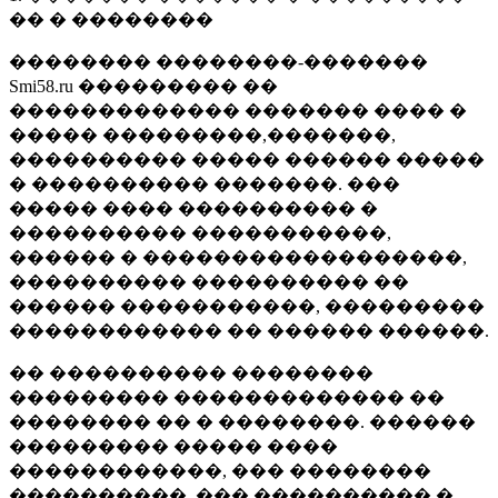
�� � ��������
�������� ��������-�������
Smi58.ru ��������� ��
������������� ������� ���� �
����� ���������,�������,
���������� ����� ������ �����
� ���������� �������. ���
����� ���� ���������� �
���������� �����������,
������ � ������������������,
���������� ���������� ��
������ �����������, ���������
������������ �� ������ ������.
�� ���������� ��������
��������� ������������� ��
�������� �� � ��������. ������
��������� ����� ����
������������, ��� ��������
����������, ��� ���������� �