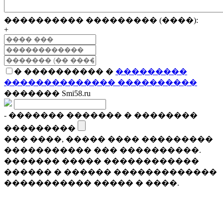
���������� ��������� (����):
+
� ���������� �
���������
�������������� ����������
������� Smi58.ru
- ������� ������� � ��������
���������
��� ����, ����� ���� ���������
����������� ��� ����������.
������� ����� ������������
������ � ������ �������������
����������� ����� � ����.