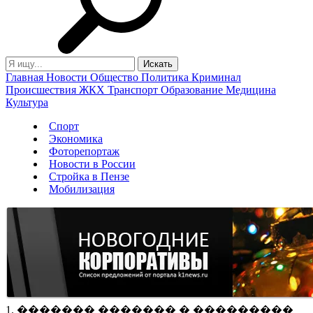
Главная
Новости
Общество
Политика
Криминал
Происшествия
ЖКХ
Транспорт
Образование
Медицина
Культура
Спорт
Экономика
Фоторепортаж
Новости в России
Стройка в Пензе
Мобилизация
1. ������� ������� � ���������