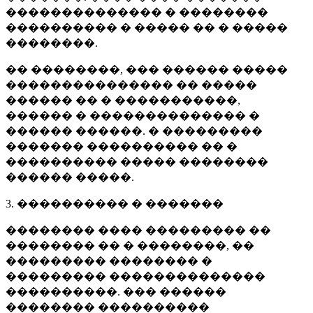
�������������� � ��������
���������� � ����� �� � �����
��������.
�� ��������, ��� ������ �����
��������������� �� �����
������ �� � �����������,
������ � �������������� �
������ ������. � ���������
������� ���������� �� �
���������� ����� ��������
������ �����.
3. ���������� � �������
�������� ���� ��������� ��
�������� �� � ��������, ��
��������� �������� �
��������� ��������������
����������. ��� ������
�������� ����������