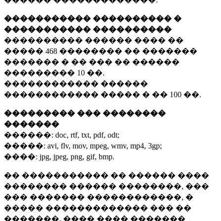
����������� ���������� �
����������� ����������
���������� ������ ���� ��
�����
468 ��������
�� �������
������� � �� ��� �� ������
���������
10 ��.
������������ ������
������������ ����� � ��
100 ��.
��������� ��� ��������
�������
������:
doc, rtf, txt, pdf, odt;
�����:
avi, flv, mov, mpeg, wmv, mp4, 3gp;
����:
jpg, jpeg, png, gif, bmp.
�� ����������� �� ������ ����
�������� ������ ��������, ���
��� ������� ������������, �
����� ������������� ��� ��
�������. ���� ���� �������