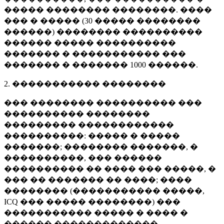
����� �������� ��������. ����
��� � ����� (
30 �����
��������
������) �������� ����������
������ ����� ����������
������� � ����������� ���
������� � �������
1000 ������
.
2. ����������� ��������
��� �������� ���������� ���
���������� ��������
��������� ������������
����������: ����� � �����
�������; �������� �������, �
����������, ��� ������
���������� �� ���� ��� �����, �
��� �� ������� �� ����; ����
�������� (����������� �����,
ICQ ��� ����� ��������) ���
����������� ����� � ���� �
������ �������������.