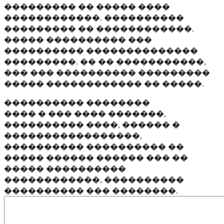
��������� �� ����� ����
������������. ����������
��������� �� ������������.
����� ���������� ���
���������� ��������������
���������. �� �� �����������,
��� ��� ���������� ���������
����� ������������ �� �����.
���������� ��������
���� � ��� ���� �������,
���������� ����, ������ �
�����������������,
���������� ���������� ��
����� ������ ������ ��� ��
����� ����������
������������, ����������
���������� ��� ��������.