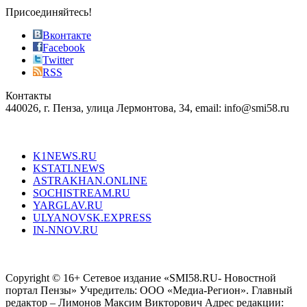
sophistication
Присоединяйтесь!
also
just
Вконтакте
the
Facebook
right
Twitter
blend
RSS
in
Контакты
creation
440026, г. Пенза, улица Лермонтова, 34, email: info@smi58.ru
completely
unique
Все порталы НМГ
dazzling
type.
K1NEWS.RU
reddit
KSTATI.NEWS
sevenfridayreplica.ru
ASTRAKHAN.ONLINE
sevenfriday
SOCHISTREAM.RU
outlet
YARGLAV.RU
is
ULYANOVSK.EXPRESS
the
IN-NNOV.RU
first
choice
Согласие на обработку персональных данных
Политика по
for
защите персональных данных
high-
Copyright © 16+ Сетевое издание «SMI58.RU- Новостной
end
портал Пензы» Учредитель: ООО «Медиа-Регион». Главный
people.
редактор – Лимонов Максим Викторович Адрес редакции: