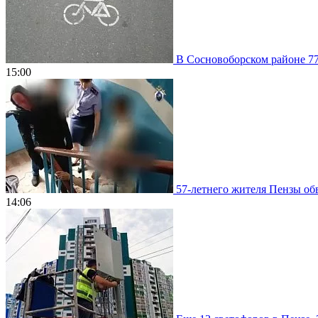
В Сосновоборском районе 77
15:00
57-летнего жителя Пензы обв
14:06