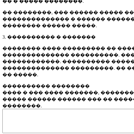
�� � ����� ��������.
�� ��������, ��� ������ ����� �
�������������� � ������ ������
�������� ������ �����.
3. ���������� � �������
�������� ���� ��������� �� ����
�������������� ����������. ���
������������. ���������� �����
�������������� ���������. �� �
�� �����.
���������� ��������
���� � ��� ���� �������, ������
����� ������ ������ ��� �� ���
��������.