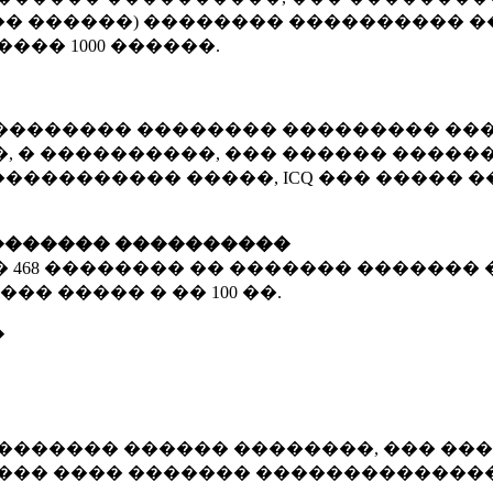
� ������) �������� ���������� �
�����
1000 ������
.
�������� �������� ��������� ���
 � ����������, ��� ������ �������
����������� �����, ICQ ��� �����
������� ����������
�
468 ��������
�� ������� ������� 
��� ����� � ��
100 ��.
�
������� ������ ��������, ��� ���
���� ���� ������� ��������������