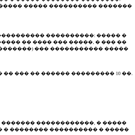
����� ����� ���������� �������
��������� ����������: ����� �
��� �� ���� ��� �����, � ��� ��
 ��������) ��� ����������� �����
� �� ��� �� ������ ���������
10 ��.
 ������� ������������, � �����
 � �������� ���������� � �����