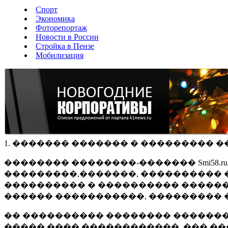
Спорт
Экономика
Фоторепортаж
Новости в России
Стройка в Пензе
Мобилизация
1. ������� ������� � ��������� �
�������� ��������-������� Smi58.
���������,�������, ���������� �
���������� � ���������� ������
������ �����������, ��������� 
�� ���������� �������� �������
����� ���� ������������, ��� ��