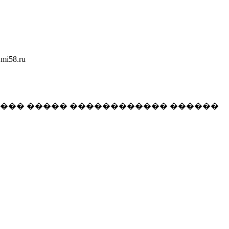
58.ru
���� ����� ������������ ������