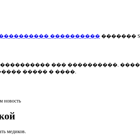
���������� ����������
������� Smi
 ����������� ��� ����������. ���
���� ����� � ����.
м новость
кой
ать медиков.