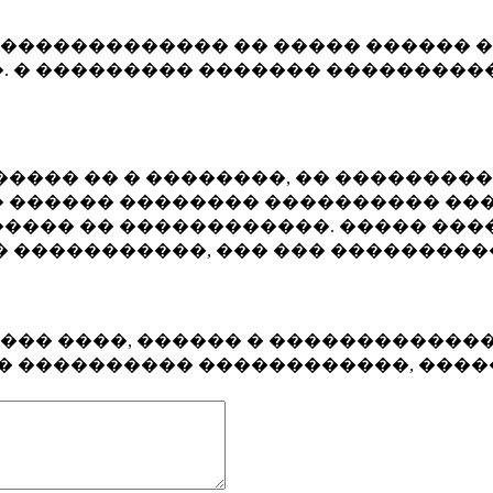
�������������� �� ����� ������ �
. � ��������� ������� ����������
���� �� � ��������, �� ��������
 ������ �������� ���������� ���
���� �� ������������. ����� ���
� �����������, ��� ��� ��������
���� ����, ������ � ������������
�� ���������� ������������, ���