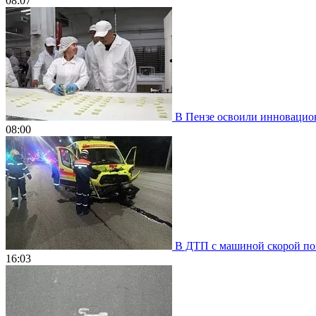
08:07
В Пензе освоили инновацион
08:00
В ДТП с машиной скорой пом
16:03