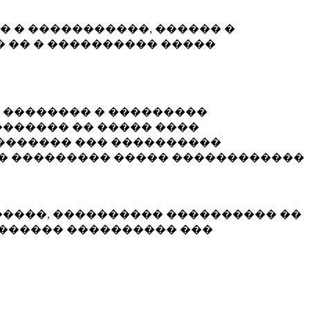
� � �����������, ������ �
 �� � ���������� �����
� �������� � ���������
������ �� ����� ����
������� ��� ����������
�� ��������� ����� ������������
�����, ���������� ���������� ��
������� ���������� ���