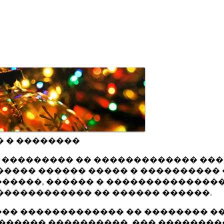
� � ��������
ru ��������� �� ������������� ��
���� ������ ����� � ���������� 
�����, ������ � ���������������
������������ �� ������ ������.
�� ������������� �� �������� ��
������ ����������, ��� ��������