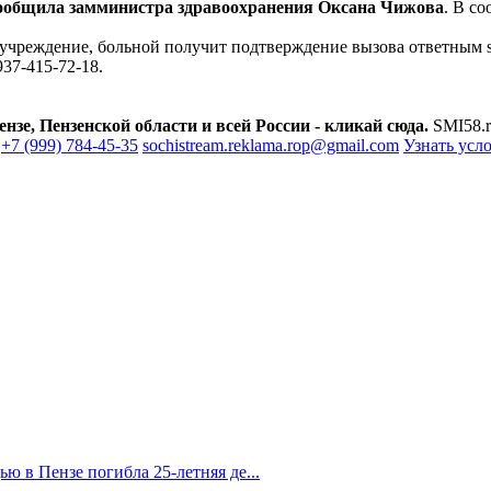
ообщила замминистра здравоохранения Оксана Чижова
. В с
 учреждение, больной получит подтверждение вызова ответным 
37-415-72-18.
зе, Пензенской области и всей России - кликай сюда.
SMI58.r
+7 (999) 784-45-35
sochistream.reklama.rop@gmail.com
Узнать усл
 в Пензе погибла 25-летняя де...