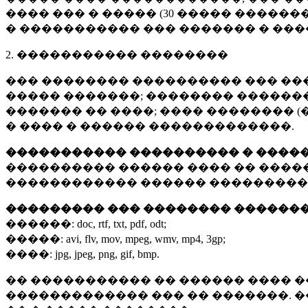
���� ��� � ����� (
30 �����
�������
� ����������� ��� ������� � ��
2. ����������� ��������
��� �������� ���������� ��� ��
����� �������; �������� �������,
������� �� ����; ���� �������� (
� ���� � ������ �������������.
����������� ���������� � ����
���������� ������ ���� �� ����
������������ ������ ���������
��������� ��� �������� ������
������:
doc, rtf, txt, pdf, odt;
�����:
avi, flv, mov, mpeg, wmv, mp4, 3gp;
����:
jpg, jpeg, png, gif, bmp.
�� ����������� �� ������ ���� �
������������� ��� �� �������. 