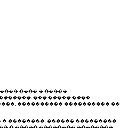
����� ���� � �����
�������. ��� ����� ����
���, ���������� ���������� ��
 � ��������. ������ ���������
�� � ����� �������� ��������.