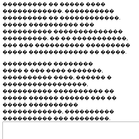
��������� �� ����� ����
������������. ����������
��������� �� ������������.
����� ���������� ���
���������� ��������������
���������. �� �� �����������,
��� ��� ���������� ���������
����� ������������ �� �����.
���������� ��������
���� � ��� ���� �������,
���������� ����, ������ �
�����������������,
���������� ���������� ��
����� ������ ������ ��� ��
����� ����������
������������, ����������
���������� ��� ��������.