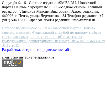
Copyright © 16+ Сетевое издание «SMI58.RU- Новостной
end
портал Пензы» Учредитель: ООО «Медиа-Регион». Главный
people.
редактор – Лимонов Максим Викторович Адрес редакции:
440026, г. Пенза, улица Лермонтова, 34 Телефон редакции: +7
(987) 504 16 90 Адрес эл. почты редакции: info@smi58.ru
Сетевое издание «SMI58.RU- Новостной портал Пензы»
зарегистрировано Федеральной службой по надзору в сфере
связи, информационных технологий и массовых
коммуникаций (регистрационный номер Эл № ФС77-64334 от
31.12.2015)
Разработка, создание и продвижение сайта:
агентство интернет-маркетинга