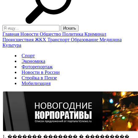
Главная
Новости
Общество
Политика
Криминал
Происшествия
ЖКХ
Транспорт
Образование
Медицина
Культура
Спорт
Экономика
Фоторепортаж
Новости в России
Стройка в Пензе
Мобилизация
1. ������� ������� � ���������