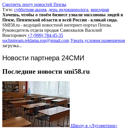
Смотреть ленту новостей Пензы
Тэги:
субботняя акция
,
день эндокринолога
,
минздрав
Хочешь, чтобы о твоём бизнесе узнали миллионы людей в
Пензе, Пензенской области и всей России - кликай сюда.
SMI58.ru - ведущий новостной интернет-портал Пензы.
Руководитель отдела продаж
Самохвалов Василий
Викторович
+7 (999) 784-45-35
sochistream.reklama.rop@gmail.com
Узнать условия размещения
загрузка...
Новости партнера 24СМИ
Последние новости smi58.ru
Школу в «Лугометрии»