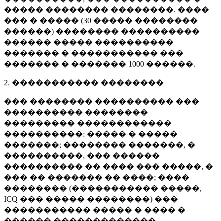
����� �������� ��������. ����
��� � ����� (
30 �����
��������
������) �������� ����������
������ ����� ����������
������� � ����������� ���
������� � �������
1000 ������
.
2. ����������� ��������
��� �������� ���������� ���
���������� ��������
��������� ������������
����������: ����� � �����
�������; �������� �������, �
����������, ��� ������
���������� �� ���� ��� �����, �
��� �� ������� �� ����; ����
�������� (����������� �����,
ICQ ��� ����� ��������) ���
����������� ����� � ���� �
������ �������������.