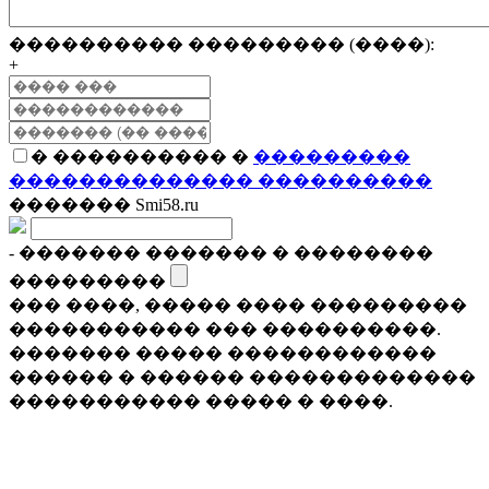
���������� ��������� (����):
+
� ���������� �
���������
�������������� ����������
������� Smi58.ru
- ������� ������� � ��������
���������
��� ����, ����� ���� ���������
����������� ��� ����������.
������� ����� ������������
������ � ������ �������������
����������� ����� � ����.