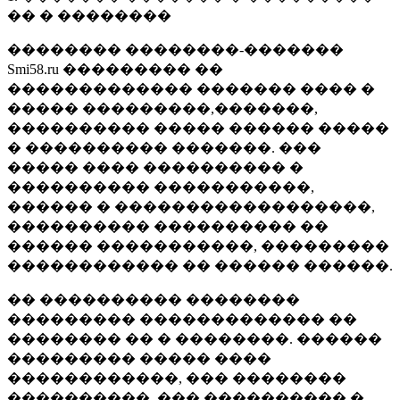
�� � ��������
�������� ��������-�������
Smi58.ru ��������� ��
������������� ������� ���� �
����� ���������,�������,
���������� ����� ������ �����
� ���������� �������. ���
����� ���� ���������� �
���������� �����������,
������ � ������������������,
���������� ���������� ��
������ �����������, ���������
������������ �� ������ ������.
�� ���������� ��������
��������� ������������� ��
�������� �� � ��������. ������
��������� ����� ����
������������, ��� ��������
����������, ��� ���������� �