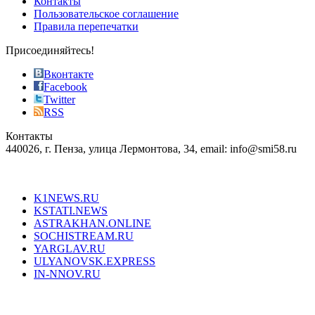
Контакты
the
Пользовательское соглашение
most
Правила перепечатки
effective
sophistication
Присоединяйтесь!
also
just
Вконтакте
the
Facebook
right
Twitter
blend
RSS
in
Контакты
creation
440026, г. Пенза, улица Лермонтова, 34, email: info@smi58.ru
completely
unique
Все порталы НМГ
dazzling
type.
K1NEWS.RU
reddit
KSTATI.NEWS
sevenfridayreplica.ru
ASTRAKHAN.ONLINE
sevenfriday
SOCHISTREAM.RU
outlet
YARGLAV.RU
is
ULYANOVSK.EXPRESS
the
IN-NNOV.RU
first
choice
Согласие на обработку персональных данных
Политика по
for
защите персональных данных
high-