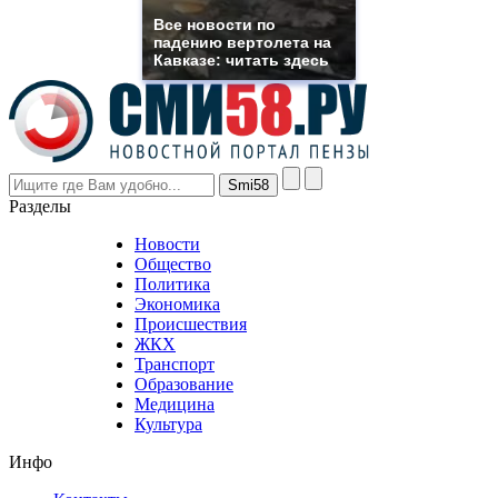
rolex
Все новости по
even
падению вертолета на
though
Кавказе: читать здесь
the
prices
are
higher
however
visitors
nevertheless
Разделы
believe
that
Новости
good
Общество
value.
Политика
who
Экономика
sells
Происшествия
the
ЖКХ
best
Транспорт
phyrevape.com
Образование
vape
Медицина
store
Культура
on
the
Инфо
pursuit
of