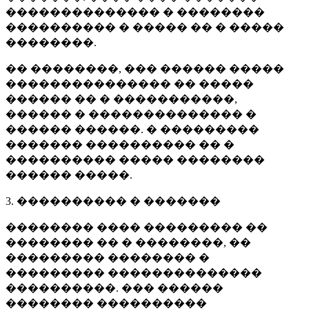
�������������� � ��������
���������� � ����� �� � �����
��������.
�� ��������, ��� ������ �����
��������������� �� �����
������ �� � �����������,
������ � �������������� �
������ ������. � ���������
������� ���������� �� �
���������� ����� ��������
������ �����.
3. ���������� � �������
�������� ���� ��������� ��
�������� �� � ��������, ��
��������� �������� �
��������� ��������������
����������. ��� ������
�������� ����������