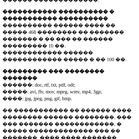
����������� ���������� �
����������� ����������
���������� ������ ���� ��
�����
468 ��������
�� �������
������� � �� ��� �� ������
���������
10 ��.
������������ ������
������������ ����� � ��
100 ��.
��������� ��� ��������
�������
������:
doc, rtf, txt, pdf, odt;
�����:
avi, flv, mov, mpeg, wmv, mp4, 3gp;
����:
jpg, jpeg, png, gif, bmp.
�� ����������� �� ������ ����
�������� ������ ��������, ���
��� ������� ������������, �
����� ������������� ��� ��
�������. ���� ���� �������