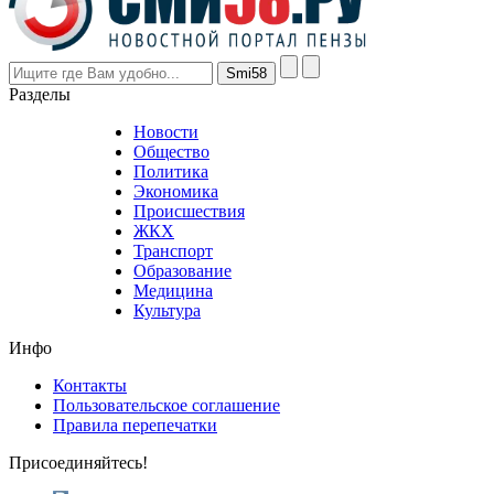
are
higher
however
visitors
nevertheless
Разделы
believe
that
Новости
good
Общество
value.
Политика
who
Экономика
sells
Происшествия
the
ЖКХ
best
Транспорт
phyrevape.com
Образование
vape
Медицина
store
Культура
on
the
Инфо
pursuit
of
Контакты
the
Пользовательское соглашение
most
Правила перепечатки
effective
sophistication
Присоединяйтесь!
also