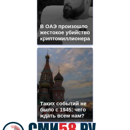
for
sale.
best
vape
shops
В ОАЭ произошло
site.
offer
жестокое убийство
all
криптомиллионера
kinds
of
high
quality
https://www.phoenix-
suns.ru/
which
you
need.
replica
franck
muller
Таких событий не
rolex
было с 1945: чего
even
though
ждать всем нам?
the
prices