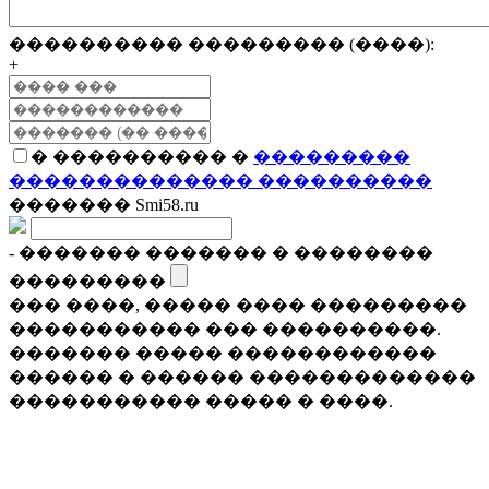
���������� ��������� (����):
+
� ���������� �
���������
�������������� ����������
������� Smi58.ru
- ������� ������� � ��������
���������
��� ����, ����� ���� ���������
����������� ��� ����������.
������� ����� ������������
������ � ������ �������������
����������� ����� � ����.