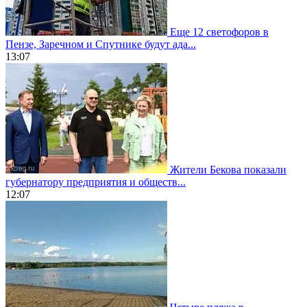
Еще 12 светофоров в
Пензе, Заречном и Спутнике будут ада...
13:07
Жители Бекова показали
губернатору предприятия и обществ...
12:07