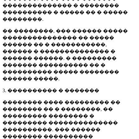
�������������� � ��������
���������� � ����� �� � �����
��������.
�� ��������, ��� ������ �����
��������������� �� �����
������ �� � �����������,
������ � �������������� �
������ ������. � ���������
������� ���������� �� �
���������� ����� ��������
������ �����.
3. ���������� � �������
�������� ���� ��������� ��
�������� �� � ��������, ��
��������� �������� �
��������� ��������������
����������. ��� ������
�������� ����������