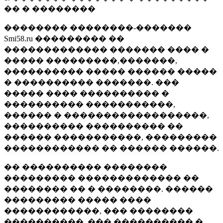
�� � ��������
�������� ��������-�������
Smi58.ru ��������� ��
������������� ������� ���� �
����� ���������,�������,
���������� ����� ������ �����
� ���������� �������. ���
����� ���� ���������� �
���������� �����������,
������ � ������������������,
���������� ���������� ��
������ �����������, ���������
������������ �� ������ ������.
�� ���������� ��������
��������� ������������� ��
�������� �� � ��������. ������
��������� ����� ����
������������, ��� ��������
����������, ��� ���������� �