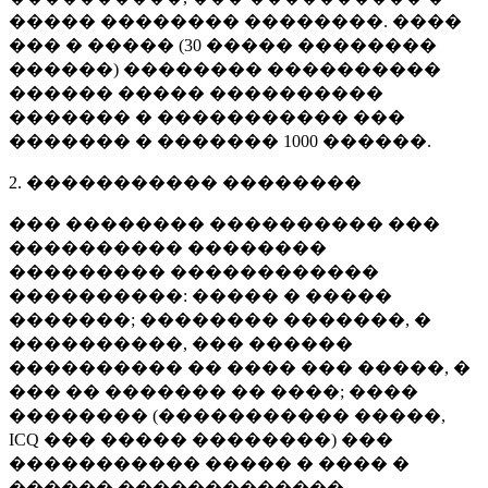
����� �������� ��������. ����
��� � ����� (
30 �����
��������
������) �������� ����������
������ ����� ����������
������� � ����������� ���
������� � �������
1000 ������
.
2. ����������� ��������
��� �������� ���������� ���
���������� ��������
��������� ������������
����������: ����� � �����
�������; �������� �������, �
����������, ��� ������
���������� �� ���� ��� �����, �
��� �� ������� �� ����; ����
�������� (����������� �����,
ICQ ��� ����� ��������) ���
����������� ����� � ���� �
������ �������������.