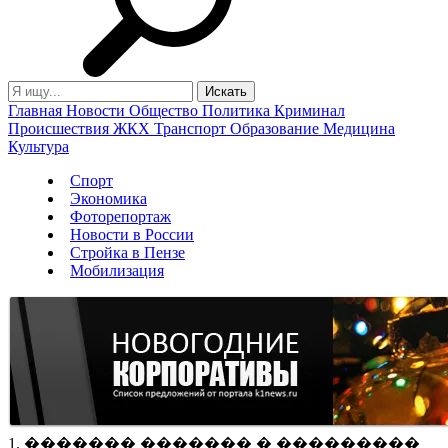
Главная
Новости
Общество
Политика
Криминал
Происшествия
ЖКХ
Транспорт
Образование
Медицина
Культура
Спорт
Экономика
Фоторепортаж
Новости в России
Стройка в Пензе
Мобилизация
1. ������� ������� � ���������