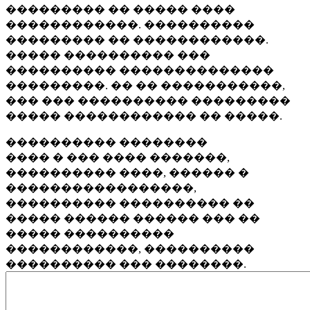
��������� �� ����� ����
������������. ����������
��������� �� ������������.
����� ���������� ���
���������� ��������������
���������. �� �� �����������,
��� ��� ���������� ���������
����� ������������ �� �����.
���������� ��������
���� � ��� ���� �������,
���������� ����, ������ �
�����������������,
���������� ���������� ��
����� ������ ������ ��� ��
����� ����������
������������, ����������
���������� ��� ��������.