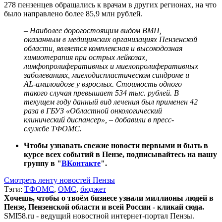
278 пензенцев обращались к врачам в других регионах, на что
было направлено более 85,9 млн рублей.
– Наиболее дорогостоящим видом ВМП,
оказанным в медицинских организациях Пензенской
области, является комплексная и высокодозная
химиотерапия при острых лейкозах,
лимфопролиферативных и миелопролиферативных
заболеваниях, миелодиспластическом синдроме и
AL-амилоидозе у взрослых. Стоимость одного
такого случая превышает 534 тыс. рублей. В
текущем году данный вид лечения был применен 42
раза в ГБУЗ «Областной онкологический
клинический диспансер», – добавили в пресс-
службе ТФОМС.
Чтобы узнавать свежие новости первыми и быть в
курсе всех событий в Пензе, подписывайтесь на нашу
группу в "
ВКонтакте
".
Смотреть ленту новостей Пензы
Тэги:
ТФОМС
,
ОМС
,
бюджет
Хочешь, чтобы о твоём бизнесе узнали миллионы людей в
Пензе, Пензенской области и всей России - кликай сюда.
SMI58.ru - ведущий новостной интернет-портал Пензы.