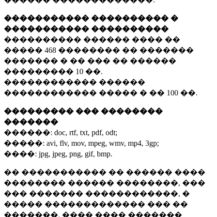
����������� ���������� �
����������� ����������
���������� ������ ���� ��
�����
468 ��������
�� �������
������� � �� ��� �� ������
���������
10 ��.
������������ ������
������������ ����� � ��
100 ��.
��������� ��� ��������
�������
������:
doc, rtf, txt, pdf, odt;
�����:
avi, flv, mov, mpeg, wmv, mp4, 3gp;
����:
jpg, jpeg, png, gif, bmp.
�� ����������� �� ������ ����
�������� ������ ��������, ���
��� ������� ������������, �
����� ������������� ��� ��
�������. ���� ���� �������