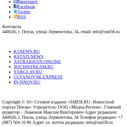
just
Вконтакте
the
Facebook
right
Twitter
blend
RSS
in
Контакты
creation
440026, г. Пенза, улица Лермонтова, 34, email: info@smi58.ru
completely
unique
Все порталы НМГ
dazzling
type.
K1NEWS.RU
reddit
KSTATI.NEWS
sevenfridayreplica.ru
ASTRAKHAN.ONLINE
sevenfriday
SOCHISTREAM.RU
outlet
YARGLAV.RU
is
ULYANOVSK.EXPRESS
the
IN-NNOV.RU
first
choice
Согласие на обработку персональных данных
Политика по
for
защите персональных данных
high-
Copyright © 16+ Сетевое издание «SMI58.RU- Новостной
end
портал Пензы» Учредитель: ООО «Медиа-Регион». Главный
people.
редактор – Лимонов Максим Викторович Адрес редакции:
440026, г. Пенза, улица Лермонтова, 34 Телефон редакции: +7
(987) 504 16 90 Адрес эл. почты редакции: info@smi58.ru