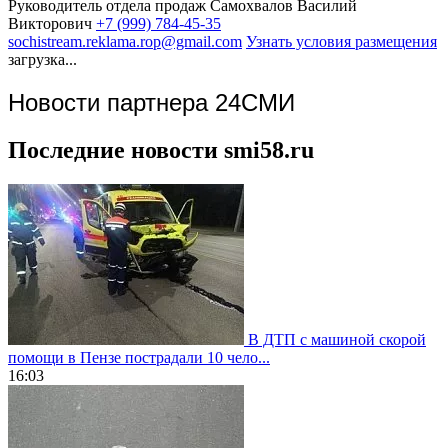
Руководитель отдела продаж
Самохвалов Василий
Викторович
+7 (999) 784-45-35
sochistream.reklama.rop@gmail.com
Узнать условия размещения
загрузка...
Новости партнера 24СМИ
Последние новости smi58.ru
В ДТП с машиной скорой
помощи в Пензе пострадали 10 чело...
16:03