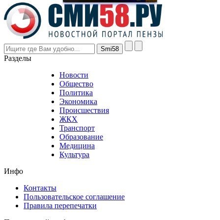
prices
are
higher
however
visitors
nevertheless
Разделы
believe
that
Новости
good
Общество
value.
Политика
who
Экономика
sells
Происшествия
the
ЖКХ
best
Транспорт
phyrevape.com
Образование
vape
Медицина
store
Культура
on
the
Инфо
pursuit
of
Контакты
the
Пользовательское соглашение
most
Правила перепечатки
effective