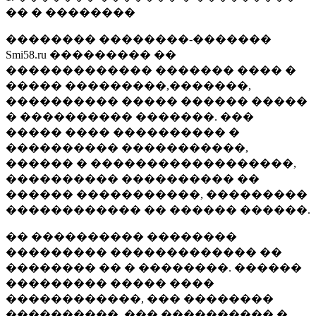
�� � ��������
�������� ��������-�������
Smi58.ru ��������� ��
������������� ������� ���� �
����� ���������,�������,
���������� ����� ������ �����
� ���������� �������. ���
����� ���� ���������� �
���������� �����������,
������ � ������������������,
���������� ���������� ��
������ �����������, ���������
������������ �� ������ ������.
�� ���������� ��������
��������� ������������� ��
�������� �� � ��������. ������
��������� ����� ����
������������, ��� ��������
����������, ��� ���������� �