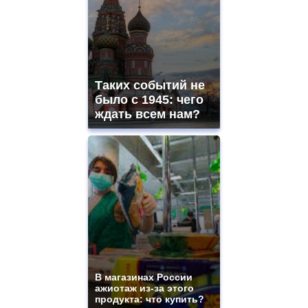
watches
for
sale.
best
vape
shops
Таких событий не
site.
offer
было с 1945: чего
all
ждать всем нам?
kinds
of
high
quality
https://www.phoenix-
suns.ru/
which
you
need.
replica
franck
muller
rolex
В магазинах России
even
ажиотаж из-за этого
though
продукта: что купить?
the