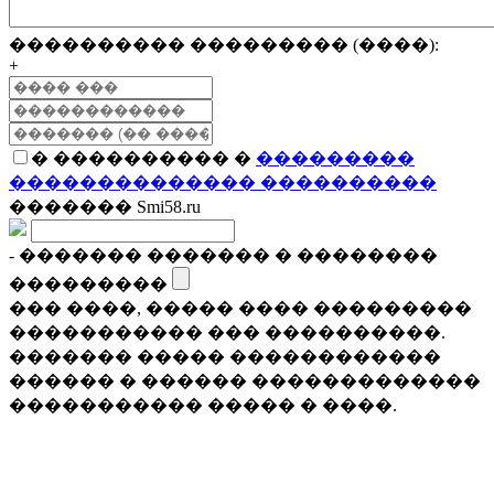
���������� ��������� (����):
+
� ���������� �
���������
�������������� ����������
������� Smi58.ru
- ������� ������� � ��������
���������
��� ����, ����� ���� ���������
����������� ��� ����������.
������� ����� ������������
������ � ������ �������������
����������� ����� � ����.