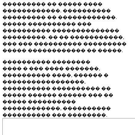
��������� �� ����� ����
������������. ����������
��������� �� ������������.
����� ���������� ���
���������� ��������������
���������. �� �� �����������,
��� ��� ���������� ���������
����� ������������ �� �����.
���������� ��������
���� � ��� ���� �������,
���������� ����, ������ �
�����������������,
���������� ���������� ��
����� ������ ������ ��� ��
����� ����������
������������, ����������
���������� ��� ��������.