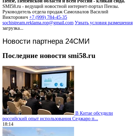
Пензе, Пензенской области и всей России - кликай сюда.
SMI58.ru - ведущий новостной интернет-портал Пензы.
Руководитель отдела продаж
Самохвалов Василий
Викторович
+7 (999) 784-45-35
sochistream.reklama.rop@gmail.com
Узнать условия размещения
загрузка...
Новости партнера 24СМИ
Последние новости smi58.ru
В Китае обсудили
российский опыт использования Седжаро п...
18:14