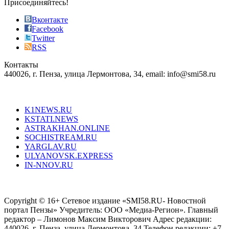
sophistication
Присоединяйтесь!
also
just
Вконтакте
the
Facebook
right
Twitter
blend
RSS
in
Контакты
creation
440026, г. Пенза, улица Лермонтова, 34, email: info@smi58.ru
completely
unique
Все порталы НМГ
dazzling
type.
K1NEWS.RU
reddit
KSTATI.NEWS
sevenfridayreplica.ru
ASTRAKHAN.ONLINE
sevenfriday
SOCHISTREAM.RU
outlet
YARGLAV.RU
is
ULYANOVSK.EXPRESS
the
IN-NNOV.RU
first
choice
Согласие на обработку персональных данных
Политика по
for
защите персональных данных
high-
Copyright © 16+ Сетевое издание «SMI58.RU- Новостной
end
портал Пензы» Учредитель: ООО «Медиа-Регион». Главный
people.
редактор – Лимонов Максим Викторович Адрес редакции:
440026, г. Пенза, улица Лермонтова, 34 Телефон редакции: +7