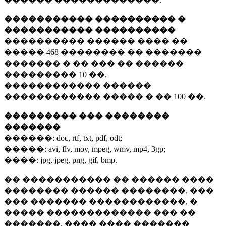
����������� ���������� �
����������� ����������
���������� ������ ���� ��
�����
468 ��������
�� �������
������� � �� ��� �� ������
���������
10 ��.
������������ ������
������������ ����� � ��
100 ��.
��������� ��� ��������
�������
������:
doc, rtf, txt, pdf, odt;
�����:
avi, flv, mov, mpeg, wmv, mp4, 3gp;
����:
jpg, jpeg, png, gif, bmp.
�� ����������� �� ������ ����
�������� ������ ��������, ���
��� ������� ������������, �
����� ������������� ��� ��
�������. ���� ���� �������