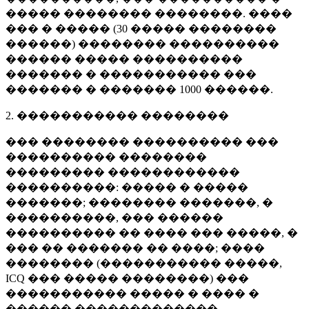
����� �������� ��������. ����
��� � ����� (
30 �����
��������
������) �������� ����������
������ ����� ����������
������� � ����������� ���
������� � �������
1000 ������
.
2. ����������� ��������
��� �������� ���������� ���
���������� ��������
��������� ������������
����������: ����� � �����
�������; �������� �������, �
����������, ��� ������
���������� �� ���� ��� �����, �
��� �� ������� �� ����; ����
�������� (����������� �����,
ICQ ��� ����� ��������) ���
����������� ����� � ���� �
������ �������������.