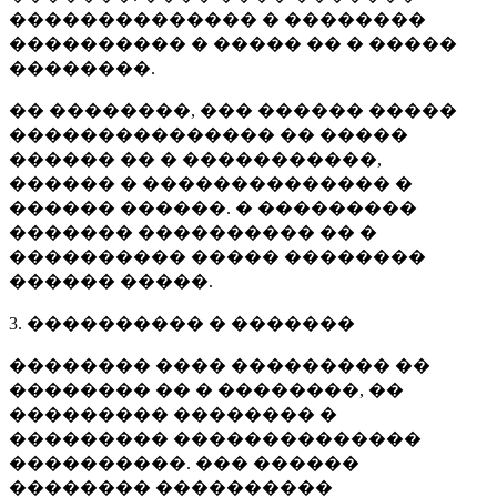
�������������� � ��������
���������� � ����� �� � �����
��������.
�� ��������, ��� ������ �����
��������������� �� �����
������ �� � �����������,
������ � �������������� �
������ ������. � ���������
������� ���������� �� �
���������� ����� ��������
������ �����.
3. ���������� � �������
�������� ���� ��������� ��
�������� �� � ��������, ��
��������� �������� �
��������� ��������������
����������. ��� ������
�������� ����������