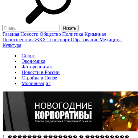
Главная
Новости
Общество
Политика
Криминал
Происшествия
ЖКХ
Транспорт
Образование
Медицина
Культура
Спорт
Экономика
Фоторепортаж
Новости в России
Стройка в Пензе
Мобилизация
1. ������� ������� � ���������