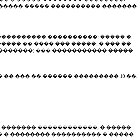
����� ����� ���������� �������
��������� ����������: ����� �
��� �� ���� ��� �����, � ��� ��
 ��������) ��� ����������� �����
� �� ��� �� ������ ���������
10 ��.
 ������� ������������, � �����
 � �������� ���������� � �����