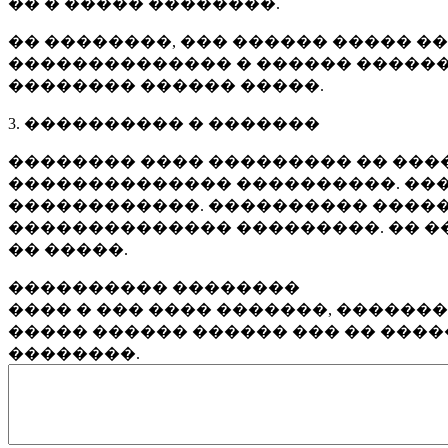
�� � ����� ��������.
�� ��������, ��� ������ ����� �
�������������� � ������ ������
�������� ������ �����.
3. ���������� � �������
�������� ���� ��������� �� ����
�������������� ����������. ���
������������. ���������� �����
�������������� ���������. �� �
�� �����.
���������� ��������
���� � ��� ���� �������, ������
����� ������ ������ ��� �� ���
��������.