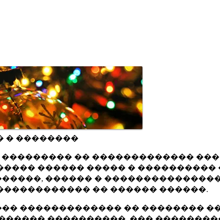
� � ��������
ru ��������� �� ������������� ��
���� ������ ����� � ���������� 
�����, ������ � ���������������
������������ �� ������ ������.
�� ������������� �� �������� ��
������ ����������, ��� ��������