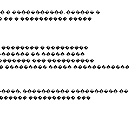
� � �����������, ������ �
 �� � ���������� �����
� �������� � ���������
������ �� ����� ����
������� ��� ����������
�� ��������� ����� ������������
�����, ���������� ���������� ��
������� ���������� ���