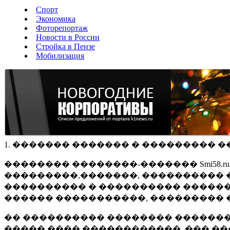
Спорт
Экономика
Фоторепортаж
Новости в России
Стройка в Пензе
Мобилизация
1. ������� ������� � ��������� �
�������� ��������-������� Smi58.
���������,�������, ���������� �
���������� � ���������� ������
������ �����������, ��������� 
�� ���������� �������� �������
����� ���� ������������, ��� ��