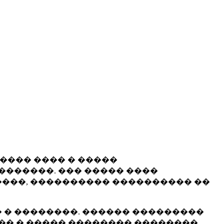
����� ���� � �����
�������. ��� ����� ����
���, ���������� ���������� ��
 � ��������. ������ ���������
�� � ����� �������� ��������.