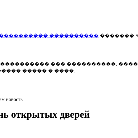
���������� ����������
������� Smi
 ����������� ��� ����������. ���
���� ����� � ����.
ам новость
нь открытых дверей