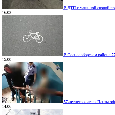
В ДТП с машиной скорой пом
16:03
В Сосновоборском районе 77
15:00
57-летнего жителя Пензы обв
14:06