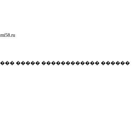
58.ru
���� ����� ������������ ������