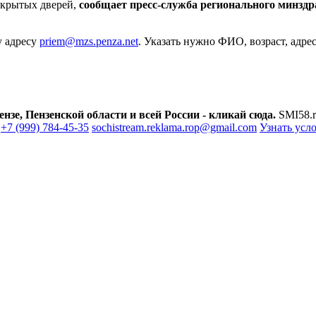
открытых дверей,
сообщает пресс-служба регионального минздр
у адресу
priem@mzs.penza.net
. Указать нужно ФИО, возраст, адре
зе, Пензенской области и всей России - кликай сюда.
SMI58.r
+7 (999) 784-45-35
sochistream.reklama.rop@gmail.com
Узнать усл