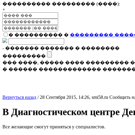
���������� ��������� (����):
+
� ���������� �
��������� ����
- ������� ������� � ��������
���������
��� ����, ����� ���� ���������
� ������ ������������� �������
Вернуться назад
/
28 Сентября 2015, 14:26,
smi58.ru
Сообщить н
В Диагностическом центре Де
Все желающие смогут приняться у специалистов.