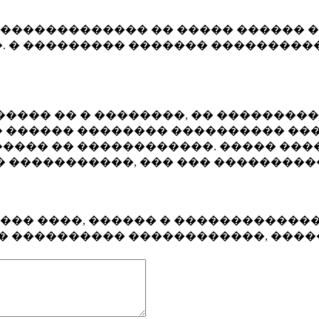
�������������� �� ����� ������ �
. � ��������� ������� ����������
���� �� � ��������, �� ��������
 ������ �������� ���������� ���
���� �� ������������. ����� ���
� �����������, ��� ��� ��������
���� ����, ������ � ������������
�� ���������� ������������, ���