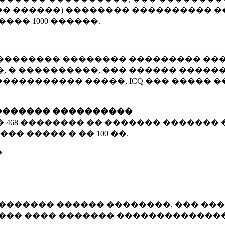
� ������) �������� ���������� �
�����
1000 ������
.
�������� �������� ��������� ���
 � ����������, ��� ������ �������
����������� �����, ICQ ��� �����
������� ����������
�
468 ��������
�� ������� ������� 
��� ����� � ��
100 ��.
�
������� ������ ��������, ��� ���
���� ���� ������� ��������������