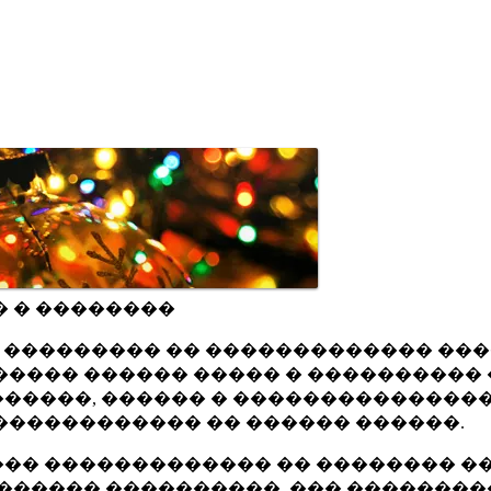
� � ��������
ru ��������� �� ������������� ��
���� ������ ����� � ���������� 
�����, ������ � ���������������
������������ �� ������ ������.
�� ������������� �� �������� ��
������ ����������, ��� ��������