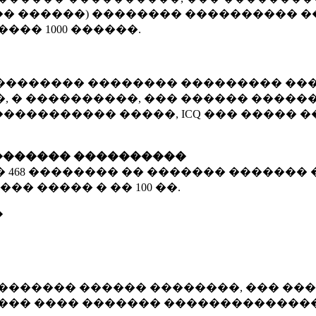
� ������) �������� ���������� �
�����
1000 ������
.
�������� �������� ��������� ���
 � ����������, ��� ������ �������
����������� �����, ICQ ��� �����
������� ����������
�
468 ��������
�� ������� ������� 
��� ����� � ��
100 ��.
�
������� ������ ��������, ��� ���
���� ���� ������� ��������������