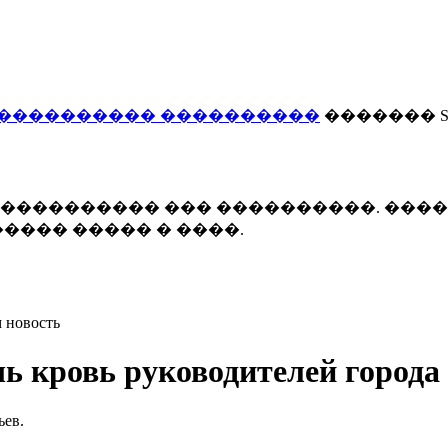
���������� ����������
������� Smi
 ����������� ��� ����������. ���
���� ����� � ����.
 новость
чь кровь руководителей города
ьев.