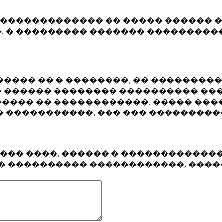
�������������� �� ����� ������ �
. � ��������� ������� ����������
���� �� � ��������, �� ��������
 ������ �������� ���������� ���
���� �� ������������. ����� ���
� �����������, ��� ��� ��������
���� ����, ������ � ������������
�� ���������� ������������, ���