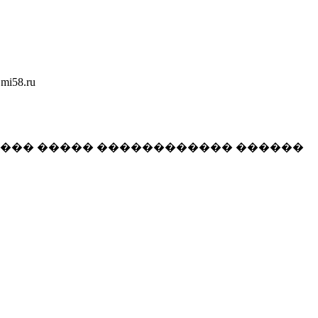
58.ru
���� ����� ������������ ������