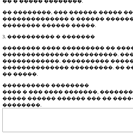
�� � ����� ��������.
�� ��������, ��� ������ ����� �
�������������� � ������ ������
�������� ������ �����.
3. ���������� � �������
�������� ���� ��������� �� ����
�������������� ����������. ���
������������. ���������� �����
�������������� ���������. �� �
�� �����.
���������� ��������
���� � ��� ���� �������, ������
����� ������ ������ ��� �� ���
��������.