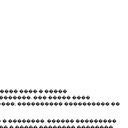
����� ���� � �����
�������. ��� ����� ����
���, ���������� ���������� ��
 � ��������. ������ ���������
�� � ����� �������� ��������.