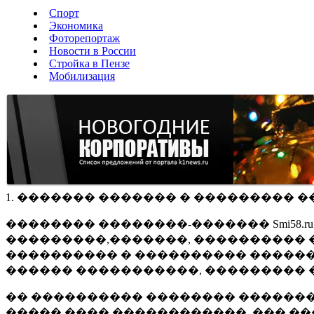
Спорт
Экономика
Фоторепортаж
Новости в России
Стройка в Пензе
Мобилизация
1. ������� ������� � ��������� �
�������� ��������-������� Smi58.
���������,�������, ���������� �
���������� � ���������� ������
������ �����������, ��������� 
�� ���������� �������� �������
����� ���� ������������, ��� ��