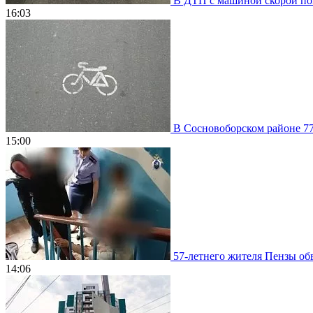
В ДТП с машиной скорой пом
16:03
В Сосновоборском районе 77
15:00
57-летнего жителя Пензы обв
14:06