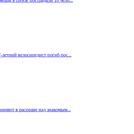
ощи в Пензе пострадали 10 чело...
-летний велосипедист погиб пос...
иняют в расправе над знакомым...