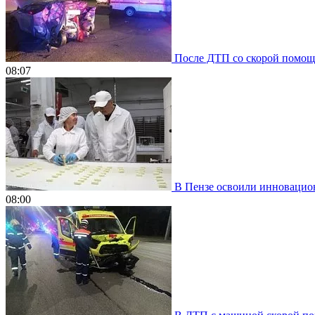
После ДТП со скорой помощью
08:07
В Пензе освоили инновацион
08:00