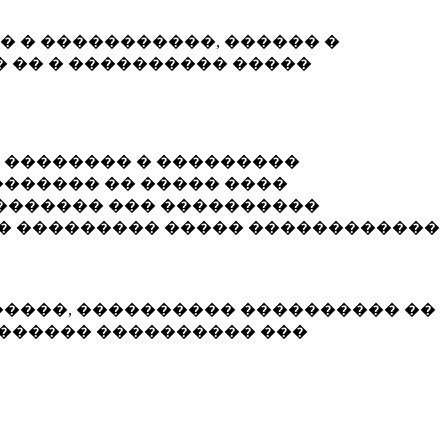
� � �����������, ������ �
 �� � ���������� �����
� �������� � ���������
������ �� ����� ����
������� ��� ����������
�� ��������� ����� ������������
�����, ���������� ���������� ��
������� ���������� ���