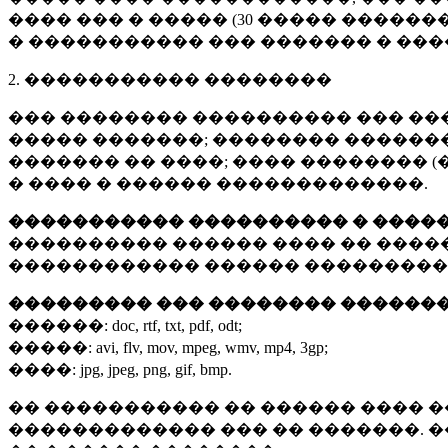
���� ��� � ����� (
30 �����
�������
� ����������� ��� ������� � ��
2. ����������� ��������
��� �������� ���������� ��� ��
����� �������; �������� �������,
������� �� ����; ���� �������� (
� ���� � ������ �������������.
����������� ���������� � ����
���������� ������ ���� �� ����
������������ ������ ���������
��������� ��� �������� ������
������:
doc, rtf, txt, pdf, odt;
�����:
avi, flv, mov, mpeg, wmv, mp4, 3gp;
����:
jpg, jpeg, png, gif, bmp.
�� ����������� �� ������ ���� �
������������� ��� �� �������. 