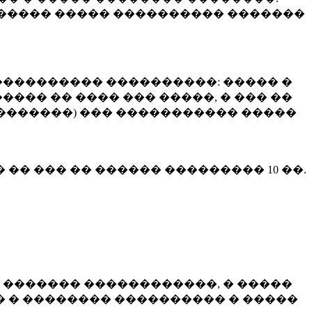
����� ����� ���������� �������
��������� ����������: ����� �
��� �� ���� ��� �����, � ��� ��
 ��������) ��� ����������� �����
� �� ��� �� ������ ���������
10 ��.
 ������� ������������, � �����
 � �������� ���������� � �����