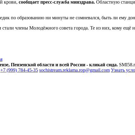
ой крови,
сообщает пресс-служба минздрава.
Областную станцию
Медик по образованию ни минуты не сомневался, быть ли ему до
стали члены Молодёжного совета города. Те из них, кому ещё н
ья
зе, Пензенской области и всей России - кликай сюда.
SMI58.r
+7 (999) 784-45-35
sochistream.reklama.rop@gmail.com
Узнать усл