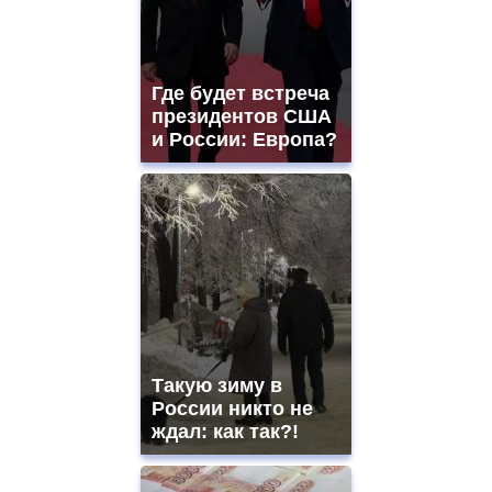
swiss
movement.
https://gradewatches.to/
mens
and
Где будет встреча
ladies
президентов США
watches
и России: Европа?
for
sale.
https://www.replicasrelojes.to/
mens
and
ladies
watches
for
sale.
best
vape
shops
Такую зиму в
site.
offer
России никто не
all
ждал: как так?!
kinds
of
high