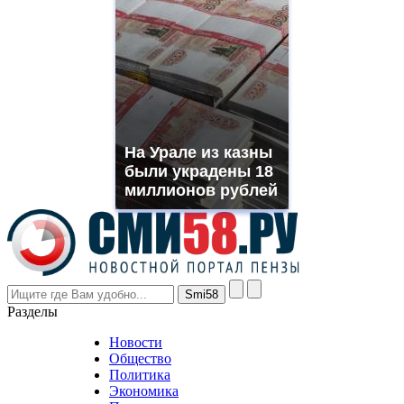
quality
https://www.phoenix-
suns.ru/
which
you
need.
replica
franck
muller
На Урале из казны
rolex
были украдены 18
even
though
миллионов рублей
the
prices
are
higher
however
visitors
nevertheless
Разделы
believe
that
Новости
good
Общество
value.
Политика
who
Экономика
sells