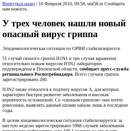
Вернуться назад
/
16 Февраля 2016, 09:58,
smi58.ru
Сообщить
нам новость
У трех человек нашли новый
опасный вирус гриппа
Эпидемиологическая ситуация по ОРВИ стабилизируется.
51 случай свиного гриппа H1N1 и три случая заражения
относительно новым вирусом H3N2 лабораторно
подтверждены в Пензенской области,
сообщает пресс-служба
регионального Роспотребнадзора
. Всего случаев гриппа
зарегистрировано 260.
H3N2 также относится к подтипу вирусов А, для которых
характерно быстрое развитие заболевания и высокая
вероятность осложнений. Со «свиным гриппом» они почти
ровесники, выявлять данный штамм начали лишь в последние
годы.
В целом эпидемиологическая ситуация стабилизируется: за
шестую неделю зарегистрировано 5988 случаев заболевания
вирусными инфекциями, или 440,1 человек на сто тысяч