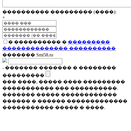
���������� ��������� (����):
+
� ���������� �
���������
�������������� ����������
������� Smi58.ru
- ������� ������� � ��������
���������
��� ����, ����� ���� ���������
����������� ��� ����������.
������� ����� ������������
������ � ������ �������������
����������� ����� � ����.