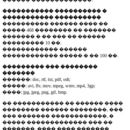
����������� ���������� �
����������� ����������
���������� ������ ���� ��
�����
468 ��������
�� �������
������� � �� ��� �� ������
���������
10 ��.
������������ ������
������������ ����� � ��
100 ��.
��������� ��� ��������
�������
������:
doc, rtf, txt, pdf, odt;
�����:
avi, flv, mov, mpeg, wmv, mp4, 3gp;
����:
jpg, jpeg, png, gif, bmp.
�� ����������� �� ������ ����
�������� ������ ��������, ���
��� ������� ������������, �
����� ������������� ��� ��
�������. ���� ���� �������