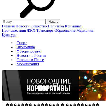
Главная
Новости
Общество
Политика
Криминал
Происшествия
ЖКХ
Транспорт
Образование
Медицина
Культура
Спорт
Экономика
Фоторепортаж
Новости в России
Стройка в Пензе
Мобилизация
1. ������� ������� � ���������