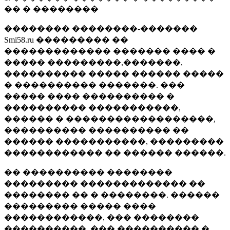
�� � ��������
�������� ��������-�������
Smi58.ru ��������� ��
������������� ������� ���� �
����� ���������,�������,
���������� ����� ������ �����
� ���������� �������. ���
����� ���� ���������� �
���������� �����������,
������ � ������������������,
���������� ���������� ��
������ �����������, ���������
������������ �� ������ ������.
�� ���������� ��������
��������� ������������� ��
�������� �� � ��������. ������
��������� ����� ����
������������, ��� ��������
����������, ��� ���������� �