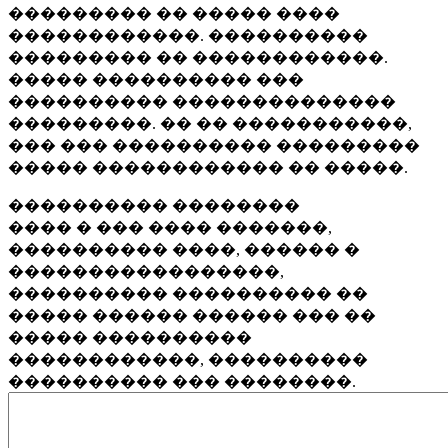
��������� �� ����� ����
������������. ����������
��������� �� ������������.
����� ���������� ���
���������� ��������������
���������. �� �� �����������,
��� ��� ���������� ���������
����� ������������ �� �����.
���������� ��������
���� � ��� ���� �������,
���������� ����, ������ �
�����������������,
���������� ���������� ��
����� ������ ������ ��� ��
����� ����������
������������, ����������
���������� ��� ��������.