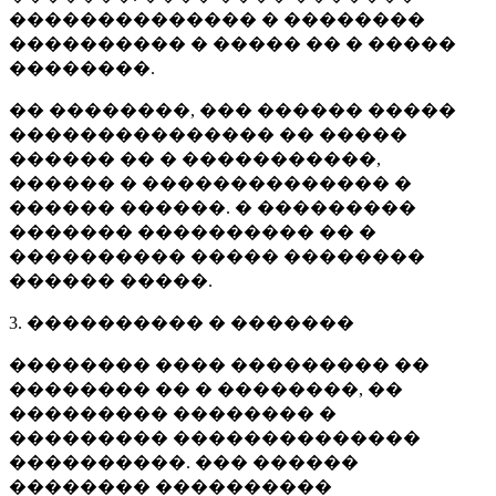
�������������� � ��������
���������� � ����� �� � �����
��������.
�� ��������, ��� ������ �����
��������������� �� �����
������ �� � �����������,
������ � �������������� �
������ ������. � ���������
������� ���������� �� �
���������� ����� ��������
������ �����.
3. ���������� � �������
�������� ���� ��������� ��
�������� �� � ��������, ��
��������� �������� �
��������� ��������������
����������. ��� ������
�������� ����������