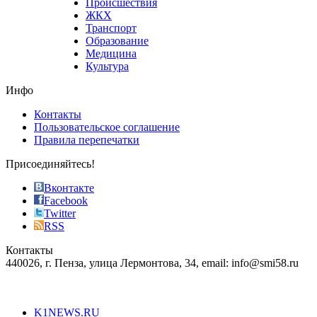
Происшествия
the
ЖКХ
best
Транспорт
phyrevape.com
Образование
vape
Медицина
store
Культура
on
the
Инфо
pursuit
of
Контакты
the
Пользовательское соглашение
most
Правила перепечатки
effective
sophistication
Присоединяйтесь!
also
just
Вконтакте
the
Facebook
right
Twitter
blend
RSS
in
Контакты
creation
440026, г. Пенза, улица Лермонтова, 34, email: info@smi58.ru
completely
unique
Все порталы НМГ
dazzling
type.
K1NEWS.RU
reddit