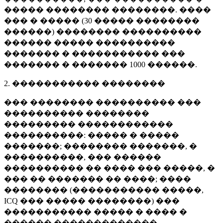
����� �������� ��������. ����
��� � ����� (
30 �����
��������
������) �������� ����������
������ ����� ����������
������� � ����������� ���
������� � �������
1000 ������
.
2. ����������� ��������
��� �������� ���������� ���
���������� ��������
��������� ������������
����������: ����� � �����
�������; �������� �������, �
����������, ��� ������
���������� �� ���� ��� �����, �
��� �� ������� �� ����; ����
�������� (����������� �����,
ICQ ��� ����� ��������) ���
����������� ����� � ���� �
������ �������������.