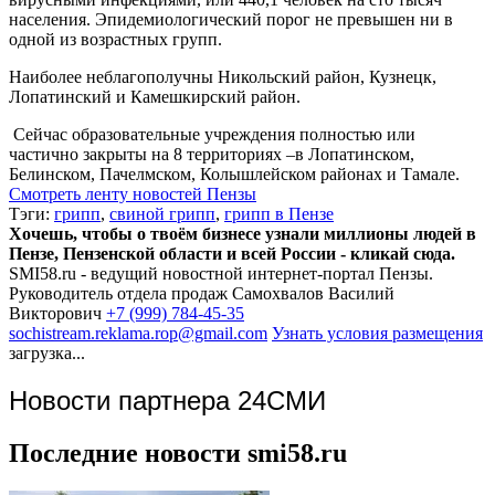
населения. Эпидемиологический порог не превышен ни в
одной из возрастных групп.
Наиболее неблагополучны Никольский район, Кузнецк,
Лопатинский и Камешкирский район.
Сейчас образовательные учреждения полностью или
частично закрыты на 8 территориях –в Лопатинском,
Белинском, Пачелмском, Колышлейском районах и Тамале.
Смотреть ленту новостей Пензы
Тэги:
грипп
,
свиной грипп
,
грипп в Пензе
Хочешь, чтобы о твоём бизнесе узнали миллионы людей в
Пензе, Пензенской области и всей России - кликай сюда.
SMI58.ru - ведущий новостной интернет-портал Пензы.
Руководитель отдела продаж
Самохвалов Василий
Викторович
+7 (999) 784-45-35
sochistream.reklama.rop@gmail.com
Узнать условия размещения
загрузка...
Новости партнера 24СМИ
Последние новости smi58.ru