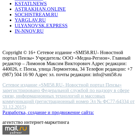
KSTATI.NEWS
sevenfridayreplica.ru
ASTRAKHAN.ONLINE
sevenfriday
SOCHISTREAM.RU
outlet
YARGLAV.RU
is
ULYANOVSK.EXPRESS
the
IN-NNOV.RU
first
choice
Согласие на обработку персональных данных
Политика по
for
защите персональных данных
high-
Copyright © 16+ Сетевое издание «SMI58.RU- Новостной
end
портал Пензы» Учредитель: ООО «Медиа-Регион». Главный
people.
редактор – Лимонов Максим Викторович Адрес редакции:
440026, г. Пенза, улица Лермонтова, 34 Телефон редакции: +7
(987) 504 16 90 Адрес эл. почты редакции: info@smi58.ru
Сетевое издание «SMI58.RU- Новостной портал Пензы»
зарегистрировано Федеральной службой по надзору в сфере
связи, информационных технологий и массовых
коммуникаций (регистрационный номер Эл № ФС77-64334 от
31.12.2015)
Разработка, создание и продвижение сайта:
агентство интернет-маркетинга