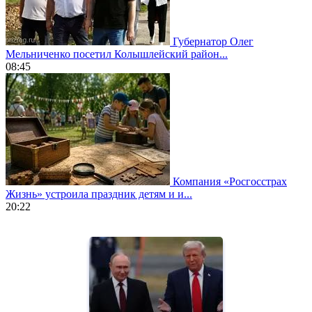
Губернатор Олег
Мельниченко посетил Колышлейский район...
08:45
Компания «Росгосстрах
Жизнь» устроила праздник детям и и...
20:22
https://www.vapesstores.fr/
meilleure
cigarette
electronique
best
quality
aaa