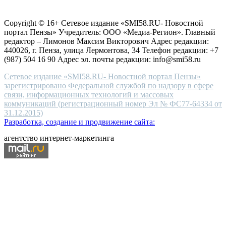
Согласие на обработку персональных данных
Политика по
for
защите персональных данных
high-
Copyright © 16+ Сетевое издание «SMI58.RU- Новостной
end
портал Пензы» Учредитель: ООО «Медиа-Регион». Главный
people.
редактор – Лимонов Максим Викторович Адрес редакции:
440026, г. Пенза, улица Лермонтова, 34 Телефон редакции: +7
(987) 504 16 90 Адрес эл. почты редакции: info@smi58.ru
Сетевое издание «SMI58.RU- Новостной портал Пензы»
зарегистрировано Федеральной службой по надзору в сфере
связи, информационных технологий и массовых
коммуникаций (регистрационный номер Эл № ФС77-64334 от
31.12.2015)
Разработка, создание и продвижение сайта:
агентство интернет-маркетинга