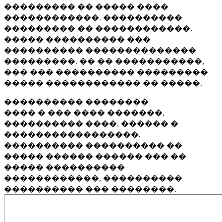
��������� �� ����� ����
������������. ����������
��������� �� ������������.
����� ���������� ���
���������� ��������������
���������. �� �� �����������,
��� ��� ���������� ���������
����� ������������ �� �����.
���������� ��������
���� � ��� ���� �������,
���������� ����, ������ �
�����������������,
���������� ���������� ��
����� ������ ������ ��� ��
����� ����������
������������, ����������
���������� ��� ��������.