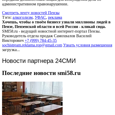
административном правонарушении.
Смотреть ленту новостей Пензы
Тэги:
алкоголизм
,
УФАС
,
реклама
Хочешь, чтобы о твоём бизнесе узнали миллионы людей в
Пензе, Пензенской области и всей России - кликай сюда.
SMI58.ru - ведущий новостной интернет-портал Пензы.
Руководитель отдела продаж
Самохвалов Василий
Викторович
+7 (999) 784-45-35
sochistream.reklama.rop@gmail.com
Узнать условия размещения
загрузка...
Новости партнера 24СМИ
Последние новости smi58.ru