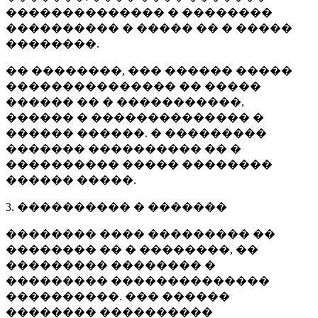
�������������� � ��������
���������� � ����� �� � �����
��������.
�� ��������, ��� ������ �����
��������������� �� �����
������ �� � �����������,
������ � �������������� �
������ ������. � ���������
������� ���������� �� �
���������� ����� ��������
������ �����.
3. ���������� � �������
�������� ���� ��������� ��
�������� �� � ��������, ��
��������� �������� �
��������� ��������������
����������. ��� ������
�������� ����������