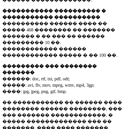
����������� ���������� �
����������� ����������
���������� ������ ���� ��
�����
468 ��������
�� �������
������� � �� ��� �� ������
���������
10 ��.
������������ ������
������������ ����� � ��
100 ��.
��������� ��� ��������
�������
������:
doc, rtf, txt, pdf, odt;
�����:
avi, flv, mov, mpeg, wmv, mp4, 3gp;
����:
jpg, jpeg, png, gif, bmp.
�� ����������� �� ������ ����
�������� ������ ��������, ���
��� ������� ������������, �
����� ������������� ��� ��
�������. ���� ���� �������