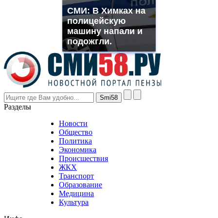
franck
СМИ: В Химках на
muller
полицейскую
rolex
машину напали и
even
though
подожгли.
the
prices
are
higher
however
visitors
nevertheless
Разделы
believe
that
Новости
good
Общество
value.
Политика
who
Экономика
sells
Происшествия
the
ЖКХ
best
Транспорт
phyrevape.com
Образование
vape
Медицина
store
Культура
on
the