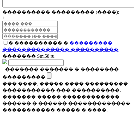
���������� ��������� (����):
+
� ���������� �
���������
�������������� ����������
������� Smi58.ru
- ������� ������� � ��������
���������
��� ����, ����� ���� ���������
����������� ��� ����������.
������� ����� ������������
������ � ������ �������������
����������� ����� � ����.