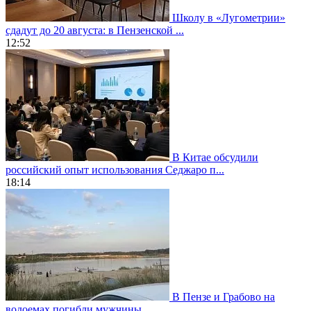
Школу в «Лугометрии»
сдадут до 20 августа: в Пензенской ...
12:52
В Китае обсудили
российский опыт использования Седжаро п...
18:14
В Пензе и Грабово на
водоемах погибли мужчины...