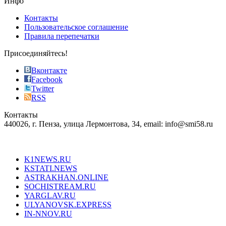
Инфо
pursuit
of
Контакты
the
Пользовательское соглашение
most
Правила перепечатки
effective
sophistication
Присоединяйтесь!
also
just
Вконтакте
the
Facebook
right
Twitter
blend
RSS
in
Контакты
creation
440026, г. Пенза, улица Лермонтова, 34, email: info@smi58.ru
completely
unique
Все порталы НМГ
dazzling
type.
K1NEWS.RU
reddit
KSTATI.NEWS
sevenfridayreplica.ru
ASTRAKHAN.ONLINE
sevenfriday
SOCHISTREAM.RU
outlet
YARGLAV.RU
is
ULYANOVSK.EXPRESS
the
IN-NNOV.RU
first
choice