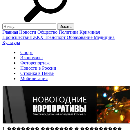
Главная
Новости
Общество
Политика
Криминал
Происшествия
ЖКХ
Транспорт
Образование
Медицина
Культура
Спорт
Экономика
Фоторепортаж
Новости в России
Стройка в Пензе
Мобилизация
1. ������� ������� � ���������