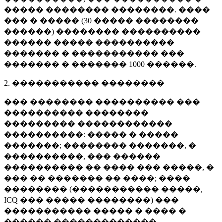
����� �������� ��������. ����
��� � ����� (
30 �����
��������
������) �������� ����������
������ ����� ����������
������� � ����������� ���
������� � �������
1000 ������
.
2. ����������� ��������
��� �������� ���������� ���
���������� ��������
��������� ������������
����������: ����� � �����
�������; �������� �������, �
����������, ��� ������
���������� �� ���� ��� �����, �
��� �� ������� �� ����; ����
�������� (����������� �����,
ICQ ��� ����� ��������) ���
����������� ����� � ���� �
������ �������������.