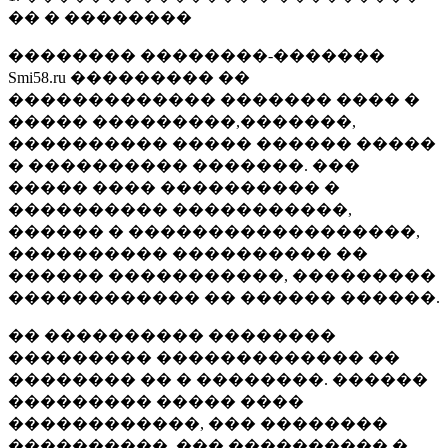
�� � ��������
�������� ��������-�������
Smi58.ru ��������� ��
������������� ������� ���� �
����� ���������,�������,
���������� ����� ������ �����
� ���������� �������. ���
����� ���� ���������� �
���������� �����������,
������ � ������������������,
���������� ���������� ��
������ �����������, ���������
������������ �� ������ ������.
�� ���������� ��������
��������� ������������� ��
�������� �� � ��������. ������
��������� ����� ����
������������, ��� ��������
����������, ��� ���������� �