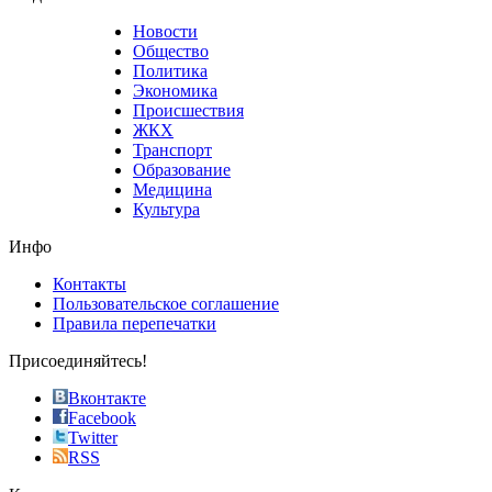
believe
that
Новости
good
Общество
value.
Политика
who
Экономика
sells
Происшествия
the
ЖКХ
best
Транспорт
phyrevape.com
Образование
vape
Медицина
store
Культура
on
the
Инфо
pursuit
of
Контакты
the
Пользовательское соглашение
most
Правила перепечатки
effective
sophistication
Присоединяйтесь!
also
just
Вконтакте
the
Facebook
right
Twitter
blend
RSS
in