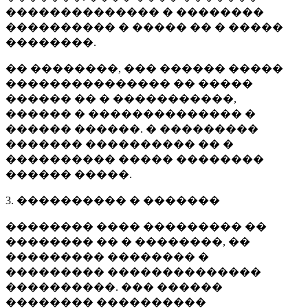
�������������� � ��������
���������� � ����� �� � �����
��������.
�� ��������, ��� ������ �����
��������������� �� �����
������ �� � �����������,
������ � �������������� �
������ ������. � ���������
������� ���������� �� �
���������� ����� ��������
������ �����.
3. ���������� � �������
�������� ���� ��������� ��
�������� �� � ��������, ��
��������� �������� �
��������� ��������������
����������. ��� ������
�������� ����������