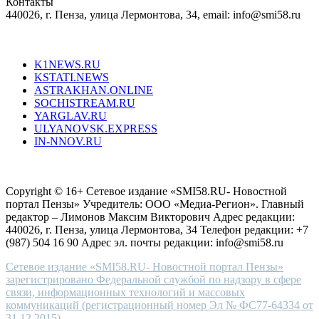
Контакты
creation
440026, г. Пенза, улица Лермонтова, 34, email: info@smi58.ru
completely
unique
Все порталы НМГ
dazzling
type.
K1NEWS.RU
reddit
KSTATI.NEWS
sevenfridayreplica.ru
ASTRAKHAN.ONLINE
sevenfriday
SOCHISTREAM.RU
outlet
YARGLAV.RU
is
ULYANOVSK.EXPRESS
the
IN-NNOV.RU
first
choice
Согласие на обработку персональных данных
Политика по
for
защите персональных данных
high-
Copyright © 16+ Сетевое издание «SMI58.RU- Новостной
end
портал Пензы» Учредитель: ООО «Медиа-Регион». Главный
people.
редактор – Лимонов Максим Викторович Адрес редакции:
440026, г. Пенза, улица Лермонтова, 34 Телефон редакции: +7
(987) 504 16 90 Адрес эл. почты редакции: info@smi58.ru
Сетевое издание «SMI58.RU- Новостной портал Пензы»
зарегистрировано Федеральной службой по надзору в сфере
связи, информационных технологий и массовых
коммуникаций (регистрационный номер Эл № ФС77-64334 от
31.12.2015)