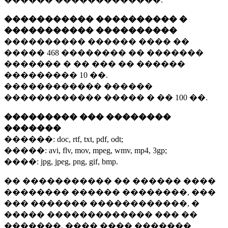
����������� ���������� �
����������� ����������
���������� ������ ���� ��
�����
468 ��������
�� �������
������� � �� ��� �� ������
���������
10 ��.
������������ ������
������������ ����� � ��
100 ��.
��������� ��� ��������
�������
������:
doc, rtf, txt, pdf, odt;
�����:
avi, flv, mov, mpeg, wmv, mp4, 3gp;
����:
jpg, jpeg, png, gif, bmp.
�� ����������� �� ������ ����
�������� ������ ��������, ���
��� ������� ������������, �
����� ������������� ��� ��
�������. ���� ���� �������