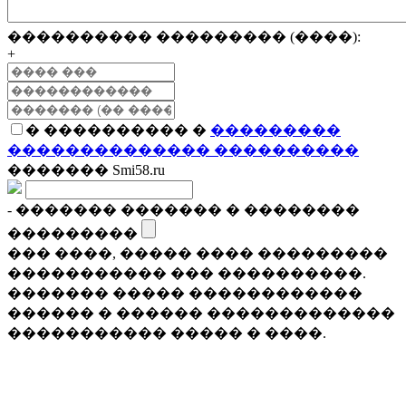
���������� ��������� (����):
+
� ���������� �
���������
�������������� ����������
������� Smi58.ru
- ������� ������� � ��������
���������
��� ����, ����� ���� ���������
����������� ��� ����������.
������� ����� ������������
������ � ������ �������������
����������� ����� � ����.