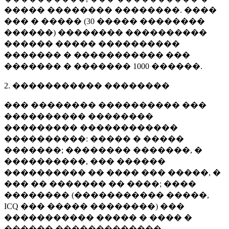
����� �������� ��������. ����
��� � ����� (
30 �����
��������
������) �������� ����������
������ ����� ����������
������� � ����������� ���
������� � �������
1000 ������
.
2. ����������� ��������
��� �������� ���������� ���
���������� ��������
��������� ������������
����������: ����� � �����
�������; �������� �������, �
����������, ��� ������
���������� �� ���� ��� �����, �
��� �� ������� �� ����; ����
�������� (����������� �����,
ICQ ��� ����� ��������) ���
����������� ����� � ���� �
������ �������������.