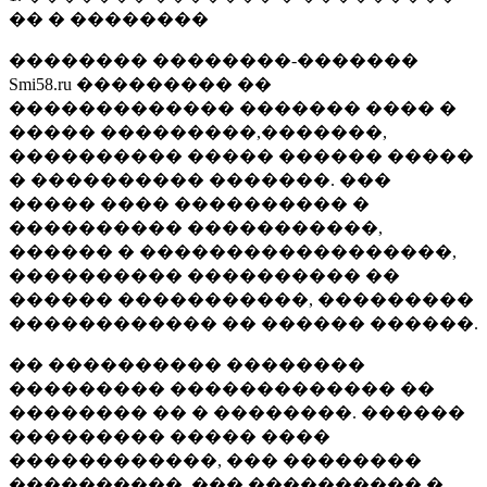
�� � ��������
�������� ��������-�������
Smi58.ru ��������� ��
������������� ������� ���� �
����� ���������,�������,
���������� ����� ������ �����
� ���������� �������. ���
����� ���� ���������� �
���������� �����������,
������ � ������������������,
���������� ���������� ��
������ �����������, ���������
������������ �� ������ ������.
�� ���������� ��������
��������� ������������� ��
�������� �� � ��������. ������
��������� ����� ����
������������, ��� ��������
����������, ��� ���������� �