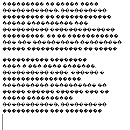
��������� �� ����� ����
������������. ����������
��������� �� ������������.
����� ���������� ���
���������� ��������������
���������. �� �� �����������,
��� ��� ���������� ���������
����� ������������ �� �����.
���������� ��������
���� � ��� ���� �������,
���������� ����, ������ �
�����������������,
���������� ���������� ��
����� ������ ������ ��� ��
����� ����������
������������, ����������
���������� ��� ��������.