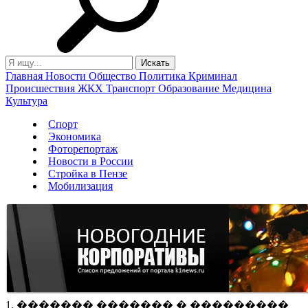
Главная
Новости
Общество
Политика
Криминал
Происшествия
ЖКХ
Транспорт
Образование
Медицина
Культура
Спорт
Экономика
Фоторепортаж
Новости в России
Стройка в Пензе
Мобилизация
1. ������� ������� � ���������