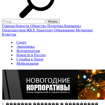
Главная
Новости
Общество
Политика
Криминал
Происшествия
ЖКХ
Транспорт
Образование
Медицина
Культура
Спорт
Экономика
Фоторепортаж
Новости в России
Стройка в Пензе
Мобилизация
1. ������� ������� � ���������