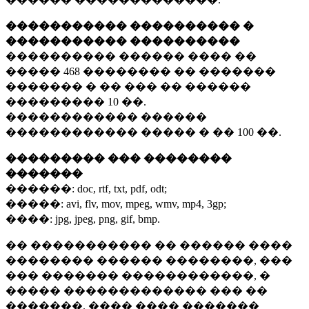
����������� ���������� �
����������� ����������
���������� ������ ���� ��
�����
468 ��������
�� �������
������� � �� ��� �� ������
���������
10 ��.
������������ ������
������������ ����� � ��
100 ��.
��������� ��� ��������
�������
������:
doc, rtf, txt, pdf, odt;
�����:
avi, flv, mov, mpeg, wmv, mp4, 3gp;
����:
jpg, jpeg, png, gif, bmp.
�� ����������� �� ������ ����
�������� ������ ��������, ���
��� ������� ������������, �
����� ������������� ��� ��
�������. ���� ���� �������