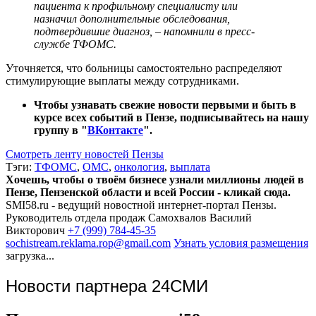
пациента к профильному специалисту или
назначил дополнительные обследования,
подтвердившие диагноз, – напомнили в пресс-
службе ТФОМС.
Уточняется, что больницы самостоятельно распределяют
стимулирующие выплаты между сотрудниками.
Чтобы узнавать свежие новости первыми и быть в
курсе всех событий в Пензе, подписывайтесь на нашу
группу в "
ВКонтакте
".
Смотреть ленту новостей Пензы
Тэги:
ТФОМС
,
ОМС
,
онкология
,
выплата
Хочешь, чтобы о твоём бизнесе узнали миллионы людей в
Пензе, Пензенской области и всей России - кликай сюда.
SMI58.ru - ведущий новостной интернет-портал Пензы.
Руководитель отдела продаж
Самохвалов Василий
Викторович
+7 (999) 784-45-35
sochistream.reklama.rop@gmail.com
Узнать условия размещения
загрузка...
Новости партнера 24СМИ