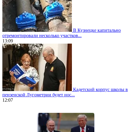
В Кузнецке капитально
отремонтировали несколько участков...
13:09
Кадетский корпус школы в
пензенской Лугометрии будет нос...
12:07
https://www.vapesstores.fr/
meilleure
cigarette
electronique
best