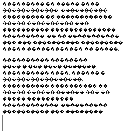
��������� �� ����� ����
������������. ����������
��������� �� ������������.
����� ���������� ���
���������� ��������������
���������. �� �� �����������,
��� ��� ���������� ���������
����� ������������ �� �����.
���������� ��������
���� � ��� ���� �������,
���������� ����, ������ �
�����������������,
���������� ���������� ��
����� ������ ������ ��� ��
����� ����������
������������, ����������
���������� ��� ��������.