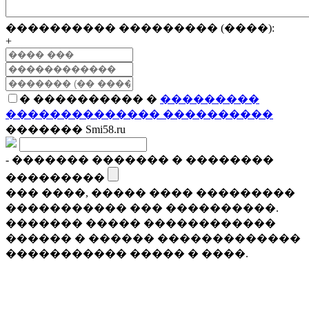
���������� ��������� (����):
+
� ���������� �
���������
�������������� ����������
������� Smi58.ru
- ������� ������� � ��������
���������
��� ����, ����� ���� ���������
����������� ��� ����������.
������� ����� ������������
������ � ������ �������������
����������� ����� � ����.