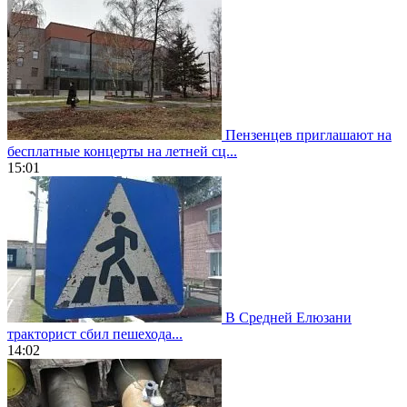
Пензенцев приглашают на
бесплатные концерты на летней сц...
15:01
В Средней Елюзани
тракторист сбил пешехода...
14:02