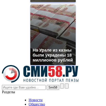
of
high
quality
https://www.phoenix-
suns.ru/
which
you
need.
replica
franck
muller
На Урале из казны
rolex
были украдены 18
even
though
миллионов рублей
the
prices
are
higher
however
visitors
nevertheless
Разделы
believe
that
Новости
good
Общество