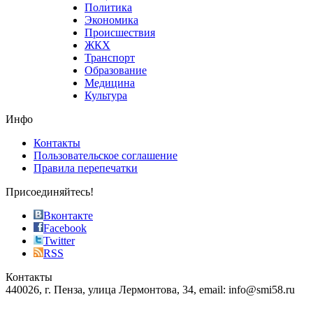
value.
Политика
who
Экономика
sells
Происшествия
the
ЖКХ
best
Транспорт
phyrevape.com
Образование
vape
Медицина
store
Культура
on
the
Инфо
pursuit
of
Контакты
the
Пользовательское соглашение
most
Правила перепечатки
effective
sophistication
Присоединяйтесь!
also
just
Вконтакте
the
Facebook
right
Twitter
blend
RSS
in
Контакты
creation
440026, г. Пенза, улица Лермонтова, 34, email: info@smi58.ru
completely
unique