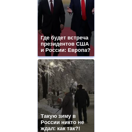
quality
aaa
swiss
movement.
https://gradewatches.to/
mens
and
Где будет встреча
ladies
президентов США
watches
и России: Европа?
for
sale.
https://www.replicasrelojes.to/
mens
and
ladies
watches
for
sale.
best
vape
shops
Такую зиму в
site.
offer
России никто не
all
ждал: как так?!
kinds