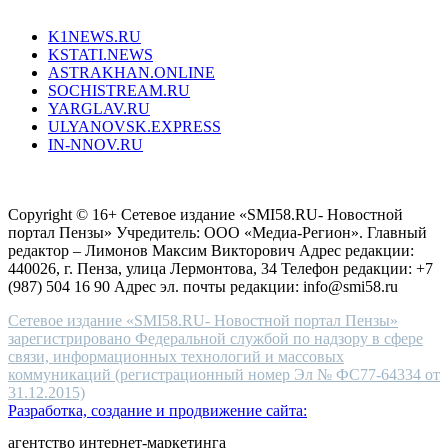
Все порталы НМГ
dazzling
type.
K1NEWS.RU
reddit
KSTATI.NEWS
sevenfridayreplica.ru
ASTRAKHAN.ONLINE
sevenfriday
SOCHISTREAM.RU
outlet
YARGLAV.RU
is
ULYANOVSK.EXPRESS
the
IN-NNOV.RU
first
choice
Согласие на обработку персональных данных
Политика по
for
защите персональных данных
high-
Copyright © 16+ Сетевое издание «SMI58.RU- Новостной
end
портал Пензы» Учредитель: ООО «Медиа-Регион». Главный
people.
редактор – Лимонов Максим Викторович Адрес редакции:
440026, г. Пенза, улица Лермонтова, 34 Телефон редакции: +7
(987) 504 16 90 Адрес эл. почты редакции: info@smi58.ru
Сетевое издание «SMI58.RU- Новостной портал Пензы»
зарегистрировано Федеральной службой по надзору в сфере
связи, информационных технологий и массовых
коммуникаций (регистрационный номер Эл № ФС77-64334 от
31.12.2015)
Разработка, создание и продвижение сайта:
агентство интернет-маркетинга