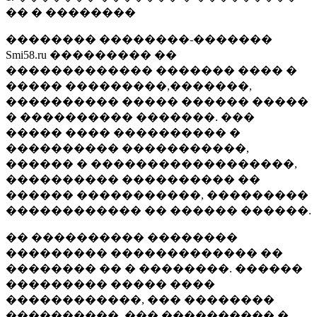
�� � ��������
�������� ��������-�������
Smi58.ru ��������� ��
������������� ������� ���� �
����� ���������,�������,
���������� ����� ������ �����
� ���������� �������. ���
����� ���� ���������� �
���������� �����������,
������ � ������������������,
���������� ���������� ��
������ �����������, ���������
������������ �� ������ ������.
�� ���������� ��������
��������� ������������� ��
�������� �� � ��������. ������
��������� ����� ����
������������, ��� ��������
����������, ��� ���������� �