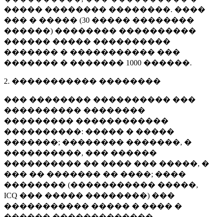
����� �������� ��������. ����
��� � ����� (
30 �����
��������
������) �������� ����������
������ ����� ����������
������� � ����������� ���
������� � �������
1000 ������
.
2. ����������� ��������
��� �������� ���������� ���
���������� ��������
��������� ������������
����������: ����� � �����
�������; �������� �������, �
����������, ��� ������
���������� �� ���� ��� �����, �
��� �� ������� �� ����; ����
�������� (����������� �����,
ICQ ��� ����� ��������) ���
����������� ����� � ���� �
������ �������������.