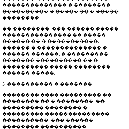
�������������� � ��������
���������� � ����� �� � �����
��������.
�� ��������, ��� ������ �����
��������������� �� �����
������ �� � �����������,
������ � �������������� �
������ ������. � ���������
������� ���������� �� �
���������� ����� ��������
������ �����.
3. ���������� � �������
�������� ���� ��������� ��
�������� �� � ��������, ��
��������� �������� �
��������� ��������������
����������. ��� ������
�������� ����������