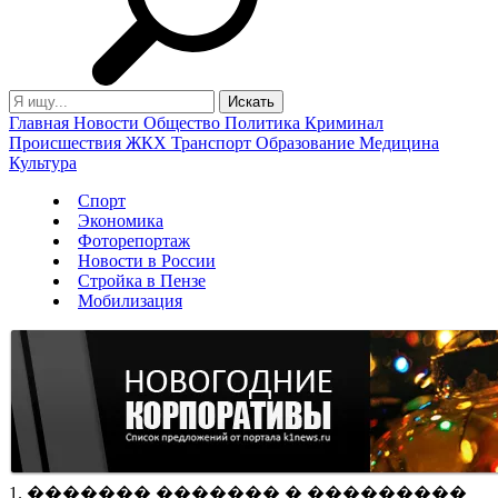
Главная
Новости
Общество
Политика
Криминал
Происшествия
ЖКХ
Транспорт
Образование
Медицина
Культура
Спорт
Экономика
Фоторепортаж
Новости в России
Стройка в Пензе
Мобилизация
1. ������� ������� � ���������