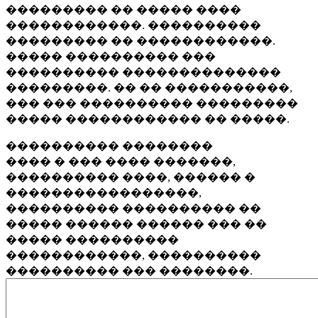
��������� �� ����� ����
������������. ����������
��������� �� ������������.
����� ���������� ���
���������� ��������������
���������. �� �� �����������,
��� ��� ���������� ���������
����� ������������ �� �����.
���������� ��������
���� � ��� ���� �������,
���������� ����, ������ �
�����������������,
���������� ���������� ��
����� ������ ������ ��� ��
����� ����������
������������, ����������
���������� ��� ��������.