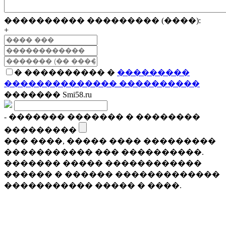
���������� ��������� (����):
+
� ���������� �
���������
�������������� ����������
������� Smi58.ru
- ������� ������� � ��������
���������
��� ����, ����� ���� ���������
����������� ��� ����������.
������� ����� ������������
������ � ������ �������������
����������� ����� � ����.