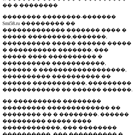
�� � ��������
�������� ��������-�������
Smi58.ru ��������� ��
������������� ������� ���� �
����� ���������,�������,
���������� ����� ������ �����
� ���������� �������. ���
����� ���� ���������� �
���������� �����������,
������ � ������������������,
���������� ���������� ��
������ �����������, ���������
������������ �� ������ ������.
�� ���������� ��������
��������� ������������� ��
�������� �� � ��������. ������
��������� ����� ����
������������, ��� ��������
����������, ��� ���������� �