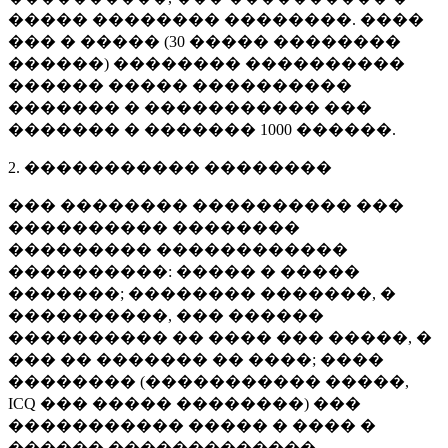
����� �������� ��������. ����
��� � ����� (
30 �����
��������
������) �������� ����������
������ ����� ����������
������� � ����������� ���
������� � �������
1000 ������
.
2. ����������� ��������
��� �������� ���������� ���
���������� ��������
��������� ������������
����������: ����� � �����
�������; �������� �������, �
����������, ��� ������
���������� �� ���� ��� �����, �
��� �� ������� �� ����; ����
�������� (����������� �����,
ICQ ��� ����� ��������) ���
����������� ����� � ���� �
������ �������������.