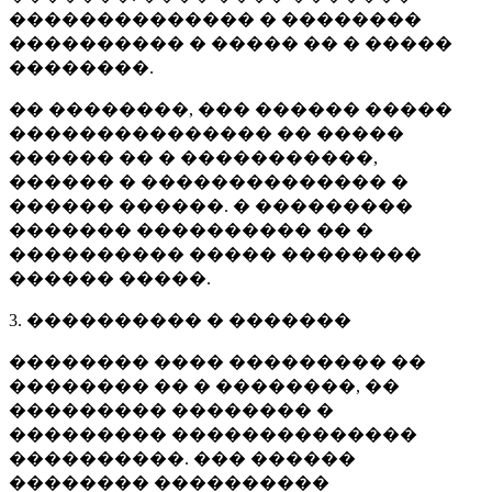
�������������� � ��������
���������� � ����� �� � �����
��������.
�� ��������, ��� ������ �����
��������������� �� �����
������ �� � �����������,
������ � �������������� �
������ ������. � ���������
������� ���������� �� �
���������� ����� ��������
������ �����.
3. ���������� � �������
�������� ���� ��������� ��
�������� �� � ��������, ��
��������� �������� �
��������� ��������������
����������. ��� ������
�������� ����������