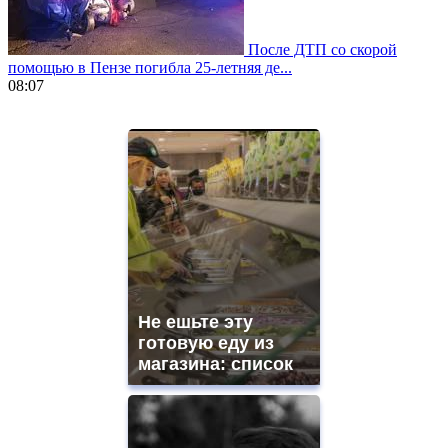
После ДТП со скорой
помощью в Пензе погибла 25-летняя де...
08:07
https://www.vapesstores.fr/
meilleure
cigarette
electronique
best
quality
aaa
swiss
movement.
https://gradewatches.to/
mens
and
Не ешьте эту
ladies
готовую еду из
watches
магазина: список
for
sale.
https://www.replicasrelojes.to/
mens
and