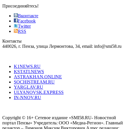
sophistication
Присоединяйтесь!
also
just
Вконтакте
the
Facebook
right
Twitter
blend
RSS
in
Контакты
creation
440026, г. Пенза, улица Лермонтова, 34, email: info@smi58.ru
completely
unique
Все порталы НМГ
dazzling
type.
K1NEWS.RU
reddit
KSTATI.NEWS
sevenfridayreplica.ru
ASTRAKHAN.ONLINE
sevenfriday
SOCHISTREAM.RU
outlet
YARGLAV.RU
is
ULYANOVSK.EXPRESS
the
IN-NNOV.RU
first
choice
Согласие на обработку персональных данных
Политика по
for
защите персональных данных
high-
Copyright © 16+ Сетевое издание «SMI58.RU- Новостной
end
портал Пензы» Учредитель: ООО «Медиа-Регион». Главный
people.
редактор – Лимонов Максим Викторович Адрес редакции: