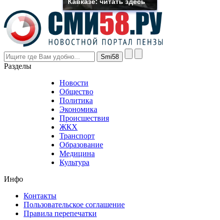
Кавказе: читать здесь
the
prices
are
higher
however
visitors
nevertheless
Разделы
believe
that
Новости
good
Общество
value.
Политика
who
Экономика
sells
Происшествия
the
ЖКХ
best
Транспорт
phyrevape.com
Образование
vape
Медицина
store
Культура
on
the
Инфо
pursuit
of
Контакты
the
Пользовательское соглашение
most
Правила перепечатки
effective