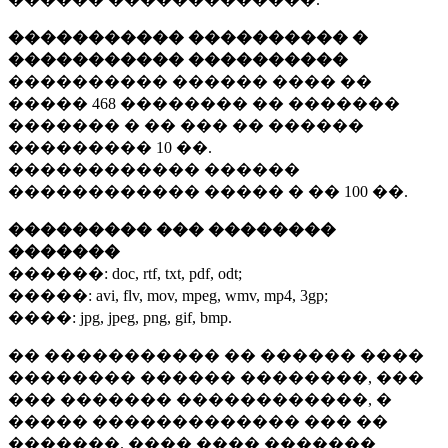
����������� ���������� �
����������� ����������
���������� ������ ���� ��
�����
468 ��������
�� �������
������� � �� ��� �� ������
���������
10 ��.
������������ ������
������������ ����� � ��
100 ��.
��������� ��� ��������
�������
������:
doc, rtf, txt, pdf, odt;
�����:
avi, flv, mov, mpeg, wmv, mp4, 3gp;
����:
jpg, jpeg, png, gif, bmp.
�� ����������� �� ������ ����
�������� ������ ��������, ���
��� ������� ������������, �
����� ������������� ��� ��
�������. ���� ���� �������