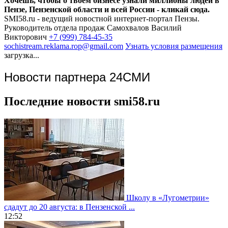
Хочешь, чтобы о твоём бизнесе узнали миллионы людей в
Пензе, Пензенской области и всей России - кликай сюда.
SMI58.ru - ведущий новостной интернет-портал Пензы.
Руководитель отдела продаж
Самохвалов Василий
Викторович
+7 (999) 784-45-35
sochistream.reklama.rop@gmail.com
Узнать условия размещения
загрузка...
Новости партнера 24СМИ
Последние новости smi58.ru
Школу в «Лугометрии»
сдадут до 20 августа: в Пензенской ...
12:52