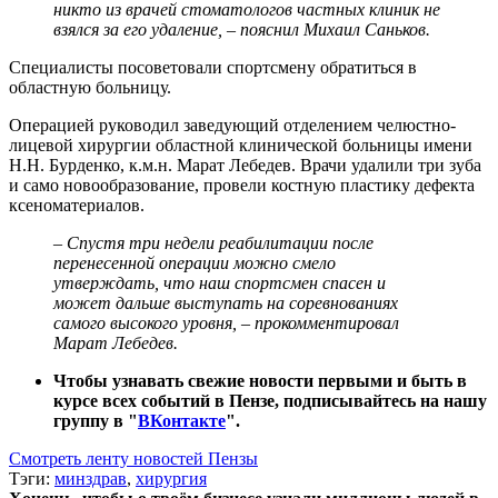
никто из врачей стоматологов частных клиник не
взялся за его удаление, – пояснил Михаил Саньков.
Специалисты посоветовали спортсмену обратиться в
областную больницу.
Операцией руководил заведующий отделением челюстно-
лицевой хирургии областной клинической больницы имени
Н.Н. Бурденко, к.м.н. Марат Лебедев. Врачи удалили три зуба
и само новообразование, провели костную пластику дефекта
ксеноматериалов.
– Спустя три недели реабилитации после
перенесенной операции можно смело
утверждать, что наш спортсмен спасен и
может дальше выступать на соревнованиях
самого высокого уровня, – прокомментировал
Марат Лебедев.
Чтобы узнавать свежие новости первыми и быть в
курсе всех событий в Пензе, подписывайтесь на нашу
группу в "
ВКонтакте
".
Смотреть ленту новостей Пензы
Тэги:
минздрав
,
хирургия