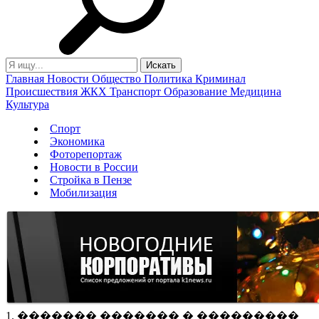
Главная
Новости
Общество
Политика
Криминал
Происшествия
ЖКХ
Транспорт
Образование
Медицина
Культура
Спорт
Экономика
Фоторепортаж
Новости в России
Стройка в Пензе
Мобилизация
1. ������� ������� � ���������