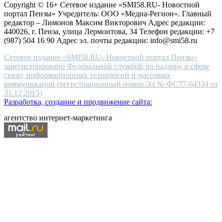
Copyright © 16+ Сетевое издание «SMI58.RU- Новостной
end
портал Пензы» Учредитель: ООО «Медиа-Регион». Главный
people.
редактор – Лимонов Максим Викторович Адрес редакции:
440026, г. Пенза, улица Лермонтова, 34 Телефон редакции: +7
(987) 504 16 90 Адрес эл. почты редакции: info@smi58.ru
Сетевое издание «SMI58.RU- Новостной портал Пензы»
зарегистрировано Федеральной службой по надзору в сфере
связи, информационных технологий и массовых
коммуникаций (регистрационный номер Эл № ФС77-64334 от
31.12.2015)
Разработка, создание и продвижение сайта:
агентство интернет-маркетинга