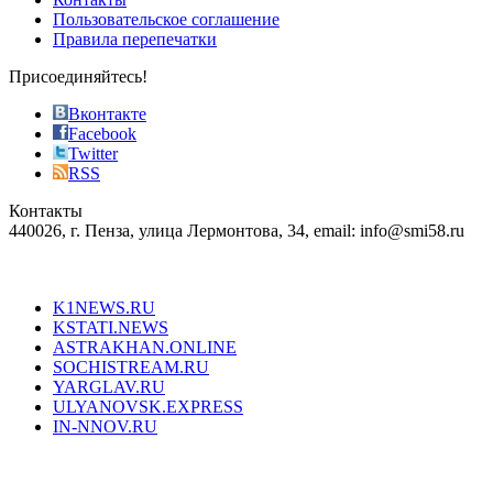
the
Пользовательское соглашение
most
Правила перепечатки
effective
sophistication
Присоединяйтесь!
also
just
Вконтакте
the
Facebook
right
Twitter
blend
RSS
in
Контакты
creation
440026, г. Пенза, улица Лермонтова, 34, email: info@smi58.ru
completely
unique
Все порталы НМГ
dazzling
type.
K1NEWS.RU
reddit
KSTATI.NEWS
sevenfridayreplica.ru
ASTRAKHAN.ONLINE
sevenfriday
SOCHISTREAM.RU
outlet
YARGLAV.RU
is
ULYANOVSK.EXPRESS
the
IN-NNOV.RU
first
choice
Согласие на обработку персональных данных
Политика по
for
защите персональных данных
high-