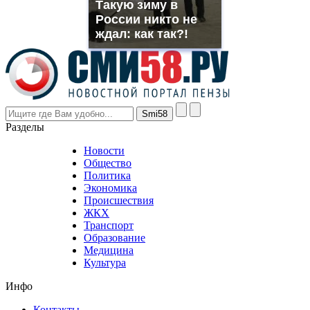
Такую зиму в
rolex
России никто не
even
though
ждал: как так?!
the
prices
are
higher
however
visitors
nevertheless
Разделы
believe
that
Новости
good
Общество
value.
Политика
who
Экономика
sells
Происшествия
the
ЖКХ
best
Транспорт
phyrevape.com
Образование
vape
Медицина
store
Культура
on
the
Инфо
pursuit
of
Контакты