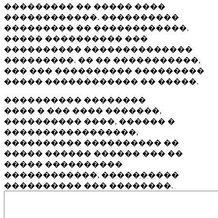
��������� �� ����� ����
������������. ����������
��������� �� ������������.
����� ���������� ���
���������� ��������������
���������. �� �� �����������,
��� ��� ���������� ���������
����� ������������ �� �����.
���������� ��������
���� � ��� ���� �������,
���������� ����, ������ �
�����������������,
���������� ���������� ��
����� ������ ������ ��� ��
����� ����������
������������, ����������
���������� ��� ��������.