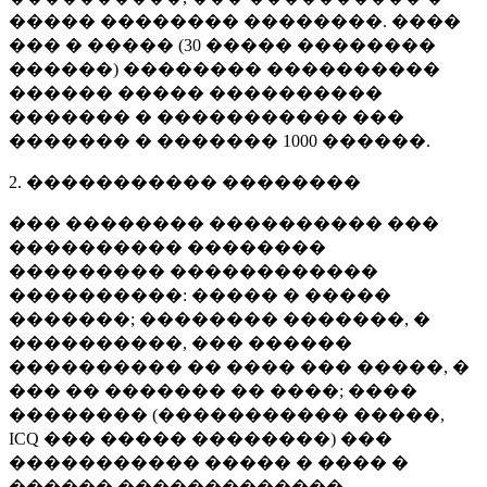
����� �������� ��������. ����
��� � ����� (
30 �����
��������
������) �������� ����������
������ ����� ����������
������� � ����������� ���
������� � �������
1000 ������
.
2. ����������� ��������
��� �������� ���������� ���
���������� ��������
��������� ������������
����������: ����� � �����
�������; �������� �������, �
����������, ��� ������
���������� �� ���� ��� �����, �
��� �� ������� �� ����; ����
�������� (����������� �����,
ICQ ��� ����� ��������) ���
����������� ����� � ���� �
������ �������������.