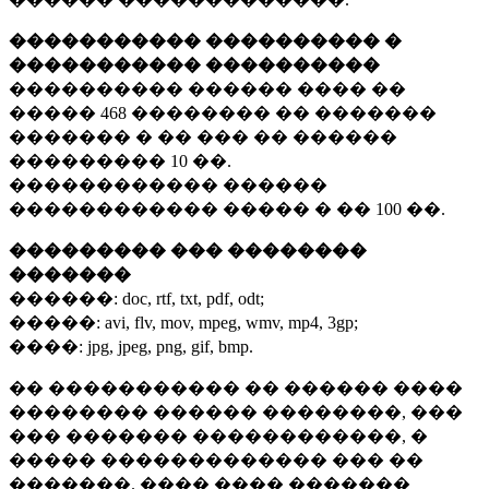
����������� ���������� �
����������� ����������
���������� ������ ���� ��
�����
468 ��������
�� �������
������� � �� ��� �� ������
���������
10 ��.
������������ ������
������������ ����� � ��
100 ��.
��������� ��� ��������
�������
������:
doc, rtf, txt, pdf, odt;
�����:
avi, flv, mov, mpeg, wmv, mp4, 3gp;
����:
jpg, jpeg, png, gif, bmp.
�� ����������� �� ������ ����
�������� ������ ��������, ���
��� ������� ������������, �
����� ������������� ��� ��
�������. ���� ���� �������