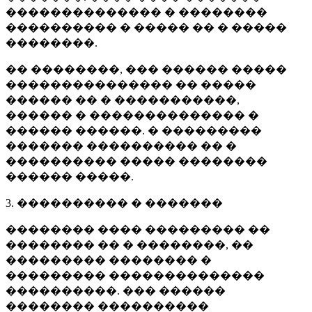
�������������� � ��������
���������� � ����� �� � �����
��������.
�� ��������, ��� ������ �����
��������������� �� �����
������ �� � �����������,
������ � �������������� �
������ ������. � ���������
������� ���������� �� �
���������� ����� ��������
������ �����.
3. ���������� � �������
�������� ���� ��������� ��
�������� �� � ��������, ��
��������� �������� �
��������� ��������������
����������. ��� ������
�������� ����������