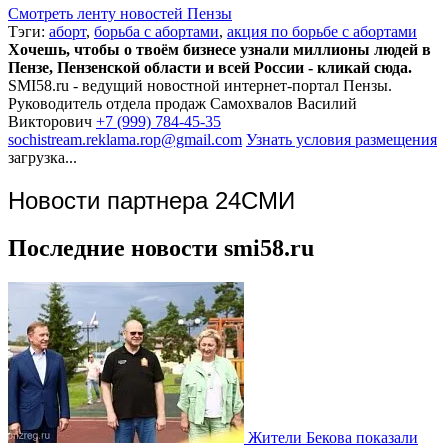
Смотреть ленту новостей Пензы
Тэги:
аборт
,
борьба с абортами
,
акция по борьбе с абортами
Хочешь, чтобы о твоём бизнесе узнали миллионы людей в
Пензе, Пензенской области и всей России - кликай сюда.
SMI58.ru - ведущий новостной интернет-портал Пензы.
Руководитель отдела продаж
Самохвалов Василий
Викторович
+7 (999) 784-45-35
sochistream.reklama.rop@gmail.com
Узнать условия размещения
загрузка...
Новости партнера 24СМИ
Последние новости smi58.ru
Жители Бекова показали