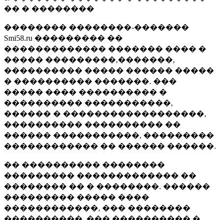
�� � ��������
�������� ��������-�������
Smi58.ru ��������� ��
������������� ������� ���� �
����� ���������,�������,
���������� ����� ������ �����
� ���������� �������. ���
����� ���� ���������� �
���������� �����������,
������ � ������������������,
���������� ���������� ��
������ �����������, ���������
������������ �� ������ ������.
�� ���������� ��������
��������� ������������� ��
�������� �� � ��������. ������
��������� ����� ����
������������, ��� ��������
����������, ��� ���������� �