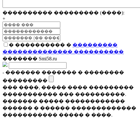
���������� ��������� (����):
+
� ���������� �
���������
�������������� ����������
������� Smi58.ru
- ������� ������� � ��������
���������
��� ����, ����� ���� ���������
����������� ��� ����������.
������� ����� ������������
������ � ������ �������������
����������� ����� � ����.