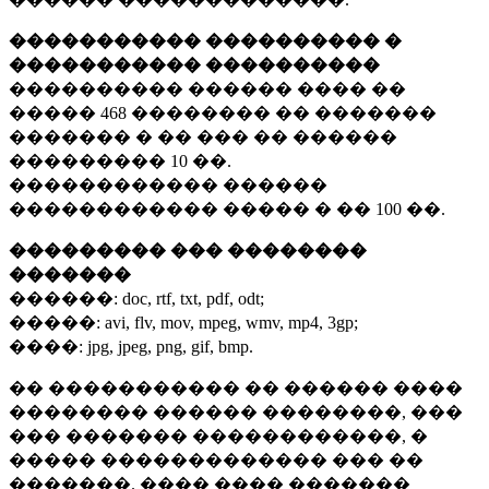
����������� ���������� �
����������� ����������
���������� ������ ���� ��
�����
468 ��������
�� �������
������� � �� ��� �� ������
���������
10 ��.
������������ ������
������������ ����� � ��
100 ��.
��������� ��� ��������
�������
������:
doc, rtf, txt, pdf, odt;
�����:
avi, flv, mov, mpeg, wmv, mp4, 3gp;
����:
jpg, jpeg, png, gif, bmp.
�� ����������� �� ������ ����
�������� ������ ��������, ���
��� ������� ������������, �
����� ������������� ��� ��
�������. ���� ���� �������