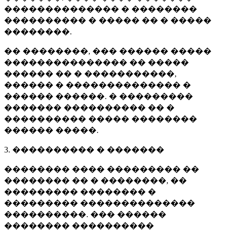
�������������� � ��������
���������� � ����� �� � �����
��������.
�� ��������, ��� ������ �����
��������������� �� �����
������ �� � �����������,
������ � �������������� �
������ ������. � ���������
������� ���������� �� �
���������� ����� ��������
������ �����.
3. ���������� � �������
�������� ���� ��������� ��
�������� �� � ��������, ��
��������� �������� �
��������� ��������������
����������. ��� ������
�������� ����������