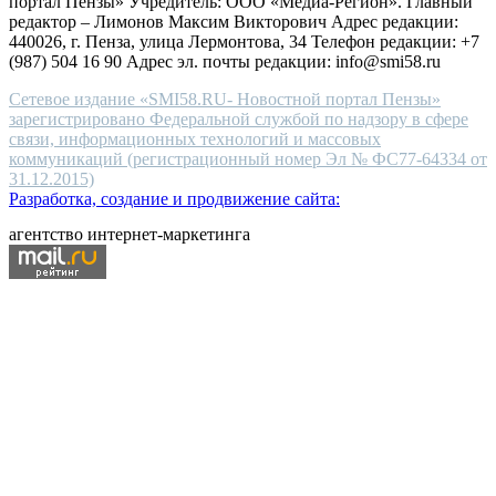
портал Пензы» Учредитель: ООО «Медиа-Регион». Главный
people.
редактор – Лимонов Максим Викторович Адрес редакции:
440026, г. Пенза, улица Лермонтова, 34 Телефон редакции: +7
(987) 504 16 90 Адрес эл. почты редакции: info@smi58.ru
Сетевое издание «SMI58.RU- Новостной портал Пензы»
зарегистрировано Федеральной службой по надзору в сфере
связи, информационных технологий и массовых
коммуникаций (регистрационный номер Эл № ФС77-64334 от
31.12.2015)
Разработка, создание и продвижение сайта:
агентство интернет-маркетинга