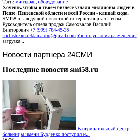
Тэги:
минздрав
,
оборудование
Хочешь, чтобы о твоём бизнесе узнали миллионы людей в
Пензе, Пензенской области и всей России - кликай сюда.
SMI58.ru - ведущий новостной интернет-портал Пензы.
Руководитель отдела продаж
Самохвалов Василий
Викторович
+7 (999) 784-45-35
sochistream.reklama.rop@gmail.com
Узнать условия размещения
загрузка...
Новости партнера 24СМИ
Последние новости smi58.ru
В перинатальный центр
больницы имени Бурденко поступил н...
16:06