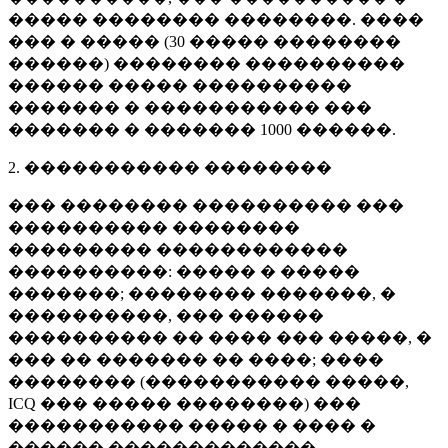
����� �������� ��������. ����
��� � ����� (
30 �����
��������
������) �������� ����������
������ ����� ����������
������� � ����������� ���
������� � �������
1000 ������
.
2. ����������� ��������
��� �������� ���������� ���
���������� ��������
��������� ������������
����������: ����� � �����
�������; �������� �������, �
����������, ��� ������
���������� �� ���� ��� �����, �
��� �� ������� �� ����; ����
�������� (����������� �����,
ICQ ��� ����� ��������) ���
����������� ����� � ���� �
������ �������������.