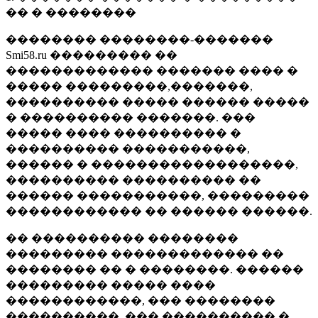
�� � ��������
�������� ��������-�������
Smi58.ru ��������� ��
������������� ������� ���� �
����� ���������,�������,
���������� ����� ������ �����
� ���������� �������. ���
����� ���� ���������� �
���������� �����������,
������ � ������������������,
���������� ���������� ��
������ �����������, ���������
������������ �� ������ ������.
�� ���������� ��������
��������� ������������� ��
�������� �� � ��������. ������
��������� ����� ����
������������, ��� ��������
����������, ��� ���������� �