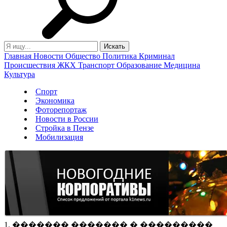
Главная
Новости
Общество
Политика
Криминал
Происшествия
ЖКХ
Транспорт
Образование
Медицина
Культура
Спорт
Экономика
Фоторепортаж
Новости в России
Стройка в Пензе
Мобилизация
1. ������� ������� � ���������