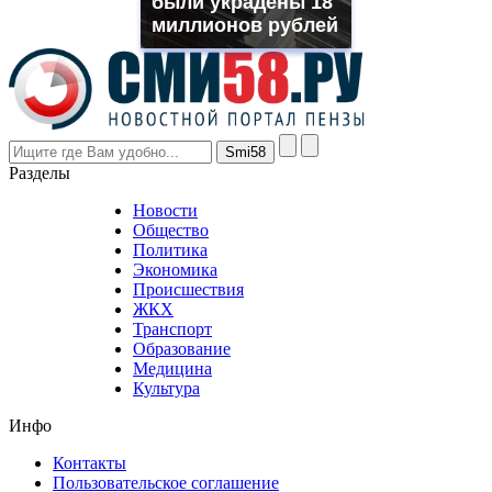
были украдены 18
even
though
миллионов рублей
the
prices
are
higher
however
visitors
nevertheless
Разделы
believe
that
Новости
good
Общество
value.
Политика
who
Экономика
sells
Происшествия
the
ЖКХ
best
Транспорт
phyrevape.com
Образование
vape
Медицина
store
Культура
on
the
Инфо
pursuit
of
Контакты
the
Пользовательское соглашение