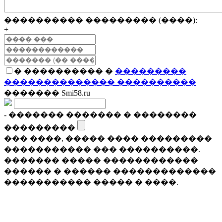
���������� ��������� (����):
+
� ���������� �
���������
�������������� ����������
������� Smi58.ru
- ������� ������� � ��������
���������
��� ����, ����� ���� ���������
����������� ��� ����������.
������� ����� ������������
������ � ������ �������������
����������� ����� � ����.