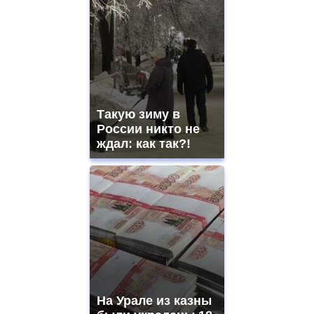
mens
and
ladies
watches
for
sale.
best
vape
shops
Такую зиму в
site.
offer
России никто не
all
ждал: как так?!
kinds
of
high
quality
https://www.phoenix-
suns.ru/
which
you
need.
replica
franck
muller
На Урале из казны
rolex