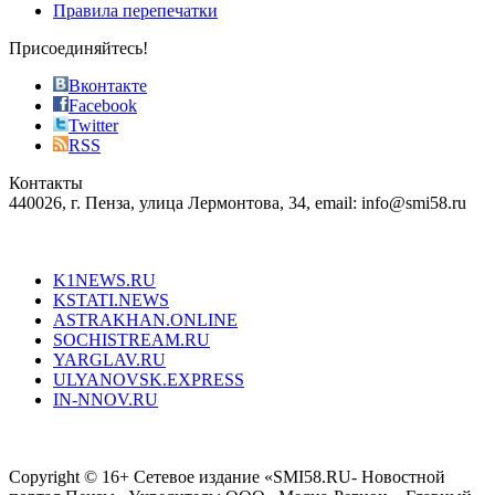
most
Правила перепечатки
effective
sophistication
Присоединяйтесь!
also
just
Вконтакте
the
Facebook
right
Twitter
blend
RSS
in
Контакты
creation
440026, г. Пенза, улица Лермонтова, 34, email: info@smi58.ru
completely
unique
Все порталы НМГ
dazzling
type.
K1NEWS.RU
reddit
KSTATI.NEWS
sevenfridayreplica.ru
ASTRAKHAN.ONLINE
sevenfriday
SOCHISTREAM.RU
outlet
YARGLAV.RU
is
ULYANOVSK.EXPRESS
the
IN-NNOV.RU
first
choice
Согласие на обработку персональных данных
Политика по
for
защите персональных данных
high-
Copyright © 16+ Сетевое издание «SMI58.RU- Новостной
end