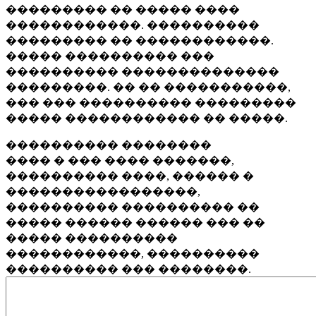
��������� �� ����� ����
������������. ����������
��������� �� ������������.
����� ���������� ���
���������� ��������������
���������. �� �� �����������,
��� ��� ���������� ���������
����� ������������ �� �����.
���������� ��������
���� � ��� ���� �������,
���������� ����, ������ �
�����������������,
���������� ���������� ��
����� ������ ������ ��� ��
����� ����������
������������, ����������
���������� ��� ��������.