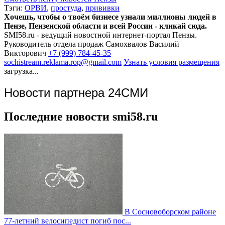
Тэги:
ОРВИ
,
простуда
,
прививки
Хочешь, чтобы о твоём бизнесе узнали миллионы людей в
Пензе, Пензенской области и всей России - кликай сюда.
SMI58.ru - ведущий новостной интернет-портал Пензы.
Руководитель отдела продаж
Самохвалов Василий
Викторович
+7 (999) 784-45-35
sochistream.reklama.rop@gmail.com
Узнать условия размещения
загрузка...
Новости партнера 24СМИ
Последние новости smi58.ru
В Сосновоборском районе
77-летний велосипедист погиб пос...