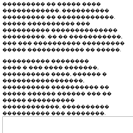
��������� �� ����� ����
������������. ����������
��������� �� ������������.
����� ���������� ���
���������� ��������������
���������. �� �� �����������,
��� ��� ���������� ���������
����� ������������ �� �����.
���������� ��������
���� � ��� ���� �������,
���������� ����, ������ �
�����������������,
���������� ���������� ��
����� ������ ������ ��� ��
����� ����������
������������, ����������
���������� ��� ��������.