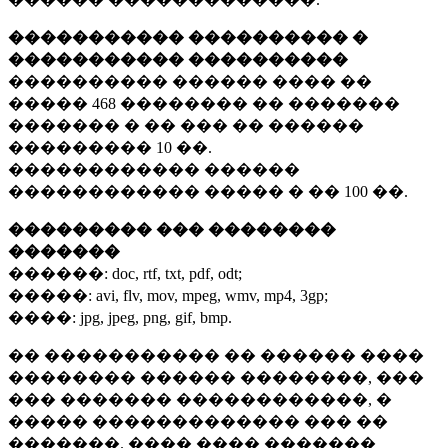
����������� ���������� �
����������� ����������
���������� ������ ���� ��
�����
468 ��������
�� �������
������� � �� ��� �� ������
���������
10 ��.
������������ ������
������������ ����� � ��
100 ��.
��������� ��� ��������
�������
������:
doc, rtf, txt, pdf, odt;
�����:
avi, flv, mov, mpeg, wmv, mp4, 3gp;
����:
jpg, jpeg, png, gif, bmp.
�� ����������� �� ������ ����
�������� ������ ��������, ���
��� ������� ������������, �
����� ������������� ��� ��
�������. ���� ���� �������