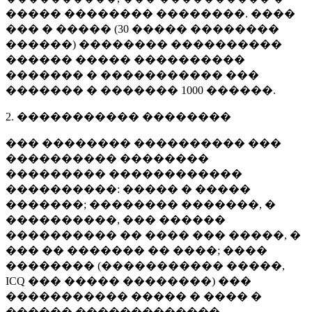
����� �������� ��������. ����
��� � ����� (
30 �����
��������
������) �������� ����������
������ ����� ����������
������� � ����������� ���
������� � �������
1000 ������
.
2. ����������� ��������
��� �������� ���������� ���
���������� ��������
��������� ������������
����������: ����� � �����
�������; �������� �������, �
����������, ��� ������
���������� �� ���� ��� �����, �
��� �� ������� �� ����; ����
�������� (����������� �����,
ICQ ��� ����� ��������) ���
����������� ����� � ���� �
������ �������������.