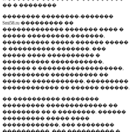
�� � ��������
�������� ��������-�������
Smi58.ru ��������� ��
������������� ������� ���� �
����� ���������,�������,
���������� ����� ������ �����
� ���������� �������. ���
����� ���� ���������� �
���������� �����������,
������ � ������������������,
���������� ���������� ��
������ �����������, ���������
������������ �� ������ ������.
�� ���������� ��������
��������� ������������� ��
�������� �� � ��������. ������
��������� ����� ����
������������, ��� ��������
����������, ��� ���������� �