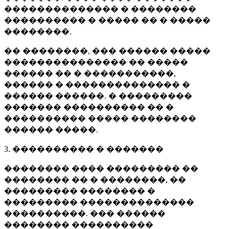
�������������� � ��������
���������� � ����� �� � �����
��������.
�� ��������, ��� ������ �����
��������������� �� �����
������ �� � �����������,
������ � �������������� �
������ ������. � ���������
������� ���������� �� �
���������� ����� ��������
������ �����.
3. ���������� � �������
�������� ���� ��������� ��
�������� �� � ��������, ��
��������� �������� �
��������� ��������������
����������. ��� ������
�������� ����������