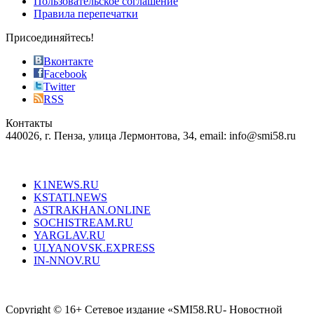
Пользовательское соглашение
most
Правила перепечатки
effective
sophistication
Присоединяйтесь!
also
just
Вконтакте
the
Facebook
right
Twitter
blend
RSS
in
Контакты
creation
440026, г. Пенза, улица Лермонтова, 34, email: info@smi58.ru
completely
unique
Все порталы НМГ
dazzling
type.
K1NEWS.RU
reddit
KSTATI.NEWS
sevenfridayreplica.ru
ASTRAKHAN.ONLINE
sevenfriday
SOCHISTREAM.RU
outlet
YARGLAV.RU
is
ULYANOVSK.EXPRESS
the
IN-NNOV.RU
first
choice
Согласие на обработку персональных данных
Политика по
for
защите персональных данных
high-
Copyright © 16+ Сетевое издание «SMI58.RU- Новостной
end