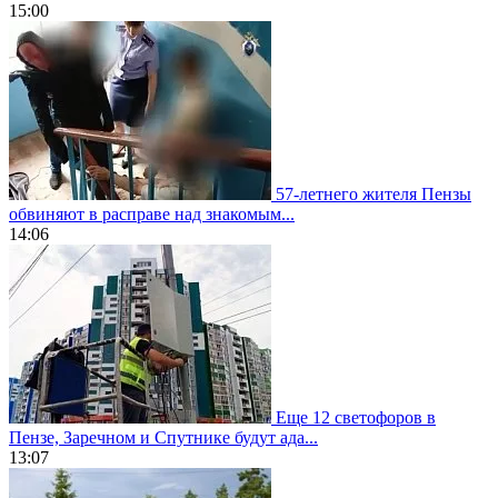
15:00
57-летнего жителя Пензы
обвиняют в расправе над знакомым...
14:06
Еще 12 светофоров в
Пензе, Заречном и Спутнике будут ада...
13:07