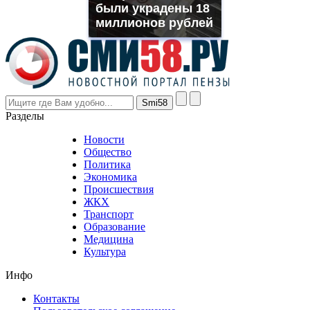
были украдены 18
even
though
миллионов рублей
the
prices
are
higher
however
visitors
nevertheless
Разделы
believe
that
Новости
good
Общество
value.
Политика
who
Экономика
sells
Происшествия
the
ЖКХ
best
Транспорт
phyrevape.com
Образование
vape
Медицина
store
Культура
on
the
Инфо
pursuit
of
Контакты
the