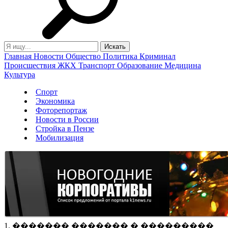
Главная
Новости
Общество
Политика
Криминал
Происшествия
ЖКХ
Транспорт
Образование
Медицина
Культура
Спорт
Экономика
Фоторепортаж
Новости в России
Стройка в Пензе
Мобилизация
1. ������� ������� � ���������