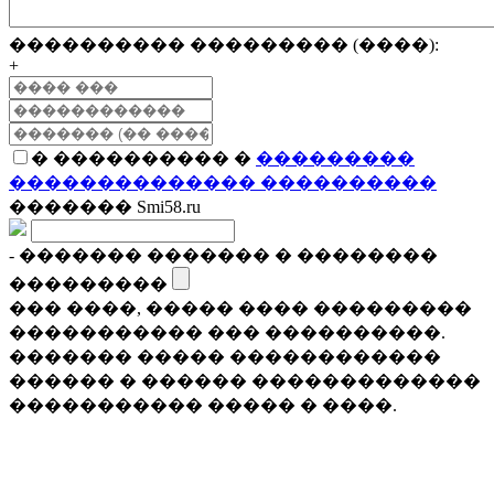
���������� ��������� (����):
+
� ���������� �
���������
�������������� ����������
������� Smi58.ru
- ������� ������� � ��������
���������
��� ����, ����� ���� ���������
����������� ��� ����������.
������� ����� ������������
������ � ������ �������������
����������� ����� � ����.