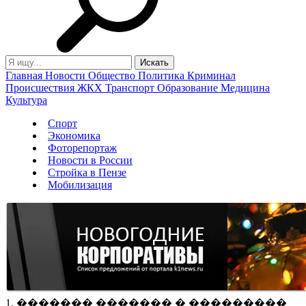
Главная
Новости
Общество
Политика
Криминал
Происшествия
ЖКХ
Транспорт
Образование
Медицина
Культура
Спорт
Экономика
Фоторепортаж
Новости в России
Стройка в Пензе
Мобилизация
1. ������� ������� � ���������