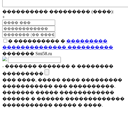
���������� ��������� (����):
+
� ���������� �
���������
�������������� ����������
������� Smi58.ru
- ������� ������� � ��������
���������
��� ����, ����� ���� ���������
����������� ��� ����������.
������� ����� ������������
������ � ������ �������������
����������� ����� � ����.