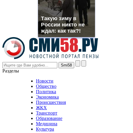
replica
franck
muller
Такую зиму в
rolex
России никто не
even
though
ждал: как так?!
the
prices
are
higher
however
visitors
nevertheless
Разделы
believe
that
Новости
good
Общество
value.
Политика
who
Экономика
sells
Происшествия
the
ЖКХ
best
Транспорт
phyrevape.com
Образование
vape
Медицина
store
Культура
on