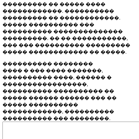
��������� �� ����� ����
������������. ����������
��������� �� ������������.
����� ���������� ���
���������� ��������������
���������. �� �� �����������,
��� ��� ���������� ���������
����� ������������ �� �����.
���������� ��������
���� � ��� ���� �������,
���������� ����, ������ �
�����������������,
���������� ���������� ��
����� ������ ������ ��� ��
����� ����������
������������, ����������
���������� ��� ��������.