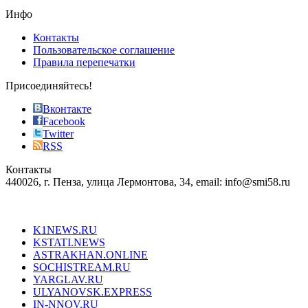
the
Инфо
pursuit
of
Контакты
the
Пользовательское соглашение
most
Правила перепечатки
effective
sophistication
Присоединяйтесь!
also
just
Вконтакте
the
Facebook
right
Twitter
blend
RSS
in
Контакты
creation
440026, г. Пенза, улица Лермонтова, 34, email: info@smi58.ru
completely
unique
Все порталы НМГ
dazzling
type.
K1NEWS.RU
reddit
KSTATI.NEWS
sevenfridayreplica.ru
ASTRAKHAN.ONLINE
sevenfriday
SOCHISTREAM.RU
outlet
YARGLAV.RU
is
ULYANOVSK.EXPRESS
the
IN-NNOV.RU
first