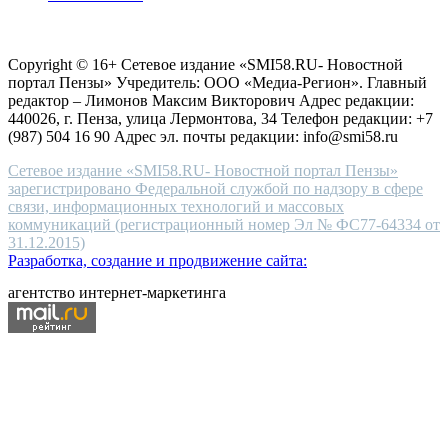
choice
Согласие на обработку персональных данных
Политика по
for
защите персональных данных
high-
Copyright © 16+ Сетевое издание «SMI58.RU- Новостной
end
портал Пензы» Учредитель: ООО «Медиа-Регион». Главный
people.
редактор – Лимонов Максим Викторович Адрес редакции:
440026, г. Пенза, улица Лермонтова, 34 Телефон редакции: +7
(987) 504 16 90 Адрес эл. почты редакции: info@smi58.ru
Сетевое издание «SMI58.RU- Новостной портал Пензы»
зарегистрировано Федеральной службой по надзору в сфере
связи, информационных технологий и массовых
коммуникаций (регистрационный номер Эл № ФС77-64334 от
31.12.2015)
Разработка, создание и продвижение сайта:
агентство интернет-маркетинга