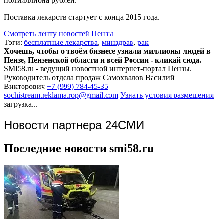
полмиллиона рублей.
Поставка лекарств стартует с конца 2015 года.
Смотреть ленту новостей Пензы
Тэги:
бесплатные лекарства
,
минздрав
,
рак
Хочешь, чтобы о твоём бизнесе узнали миллионы людей в
Пензе, Пензенской области и всей России - кликай сюда.
SMI58.ru - ведущий новостной интернет-портал Пензы.
Руководитель отдела продаж
Самохвалов Василий
Викторович
+7 (999) 784-45-35
sochistream.reklama.rop@gmail.com
Узнать условия размещения
загрузка...
Новости партнера 24СМИ
Последние новости smi58.ru