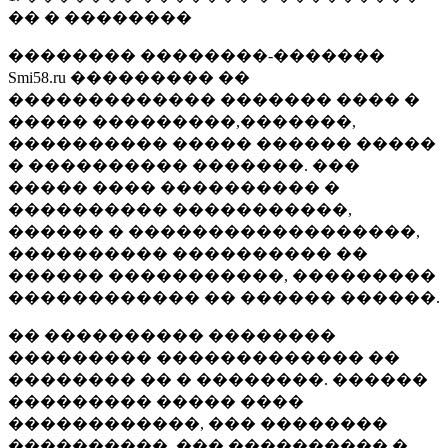
�� � ��������
�������� ��������-�������
Smi58.ru ��������� ��
������������� ������� ���� �
����� ���������,�������,
���������� ����� ������ �����
� ���������� �������. ���
����� ���� ���������� �
���������� �����������,
������ � ������������������,
���������� ���������� ��
������ �����������, ���������
������������ �� ������ ������.
�� ���������� ��������
��������� ������������� ��
�������� �� � ��������. ������
��������� ����� ����
������������, ��� ��������
����������, ��� ���������� �