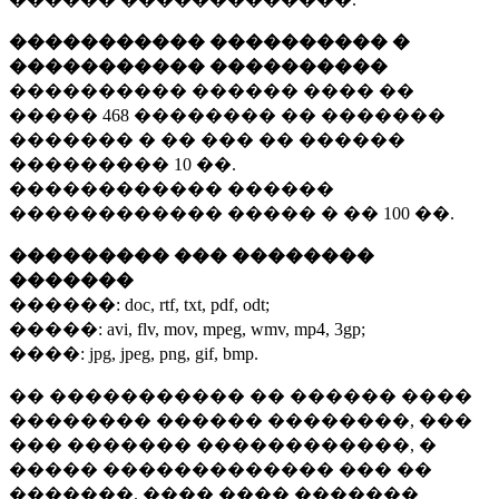
����������� ���������� �
����������� ����������
���������� ������ ���� ��
�����
468 ��������
�� �������
������� � �� ��� �� ������
���������
10 ��.
������������ ������
������������ ����� � ��
100 ��.
��������� ��� ��������
�������
������:
doc, rtf, txt, pdf, odt;
�����:
avi, flv, mov, mpeg, wmv, mp4, 3gp;
����:
jpg, jpeg, png, gif, bmp.
�� ����������� �� ������ ����
�������� ������ ��������, ���
��� ������� ������������, �
����� ������������� ��� ��
�������. ���� ���� �������