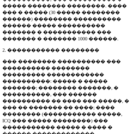
����� �������� ��������. ����
��� � ����� (
30 �����
��������
������) �������� ����������
������ ����� ����������
������� � ����������� ���
������� � �������
1000 ������
.
2. ����������� ��������
��� �������� ���������� ���
���������� ��������
��������� ������������
����������: ����� � �����
�������; �������� �������, �
����������, ��� ������
���������� �� ���� ��� �����, �
��� �� ������� �� ����; ����
�������� (����������� �����,
ICQ ��� ����� ��������) ���
����������� ����� � ���� �
������ �������������.