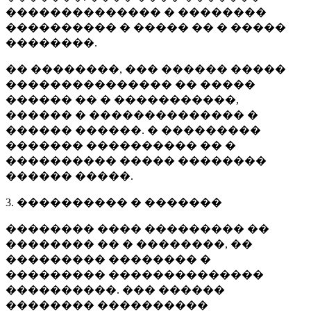
�������������� � ��������
���������� � ����� �� � �����
��������.
�� ��������, ��� ������ �����
��������������� �� �����
������ �� � �����������,
������ � �������������� �
������ ������. � ���������
������� ���������� �� �
���������� ����� ��������
������ �����.
3. ���������� � �������
�������� ���� ��������� ��
�������� �� � ��������, ��
��������� �������� �
��������� ��������������
����������. ��� ������
�������� ����������