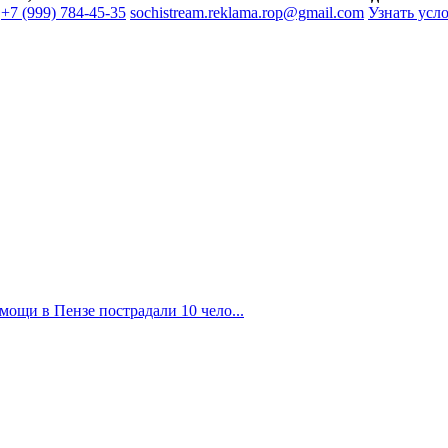
+7 (999) 784-45-35
sochistream.reklama.rop@gmail.com
Узнать усл
ощи в Пензе пострадали 10 чело...