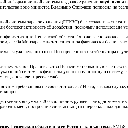
овой информационной системы в здравоохранении
опубликовала
ительства врио министра Владимир Стрючков попросил на реали
й системы здравоохранения (ЕГИЗС) был создан и эксплуатиров
и бесперспективность её доработки, поскольку использована ус
е информатизации Пензенской области. Оно же распоряжалось ф
ом, с себя Минздрав ответственность за фактически бесполезно
нимался уже неоднократно. По поручению экс-губернатора изучи
частием членов Правительства Пензенской области, врачей-эксп
казанной системы в федеральную информационную систему, со
м», - поясняет пресс-служба.
 этим требованиям не соответствовала? И кто, в таком случае, от
ши вопросы.
ественников сумма в 200 миллионов рублей – не одномоментные 
ю рабочих мест, построение системы защиты персональных данны
зе, Пензенской области и всей России - кликай сюда.
SMI58.r