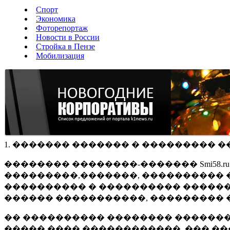
Спорт
Экономика
Фоторепортаж
Новости в России
Стройка в Пензе
Мобилизация
1. ������� ������� � ��������� �
�������� ��������-������� Smi58.
���������,�������, ���������� �
���������� � ���������� ������
������ �����������, ��������� 
�� ���������� �������� �������
����� ���� ������������, ��� ��