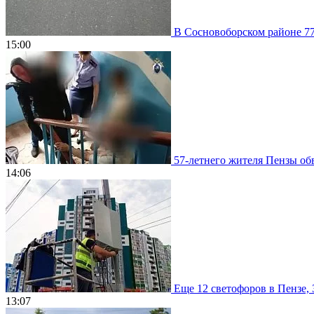
В Сосновоборском районе 77
15:00
57-летнего жителя Пензы обв
14:06
Еще 12 светофоров в Пензе, 
13:07