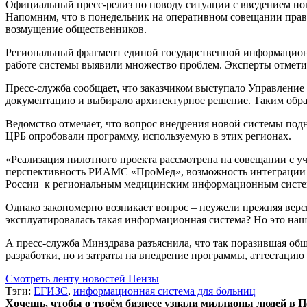
Официальный пресс-релиз по поводу ситуации с введением н
Напомним, что в понедельник на оперативном совещании прав
возмущение общественников.
Региональный фрагмент единой государственной информационно
работе системы выявили множество проблем. Эксперты отметил
Пресс-служба сообщает, что заказчиком выступало Управлени
документацию и выбирало архитектурное решение. Таким образ
Ведомство отмечает, что вопрос внедрения новой системы под
ЦРБ опробовали программу, используемую в этих регионах.
«Реализация пилотного проекта рассмотрена на совещании с у
перспективность РИАМС «ПроМед», возможность интеграции у
России к региональным медицинским информационным система
Однако закономерно возникает вопрос – неужели прежняя версия
эксплуатировалась такая информационная система? Но это на
А пресс-служба Минздрава разъяснила, что так поразившая общ
разработки, но и затраты на внедрение программы, аттестаци
Смотреть ленту новостей Пензы
Тэги:
ЕГИЗС
,
информационная система для больниц
Хочешь, чтобы о твоём бизнесе узнали миллионы людей в Пен