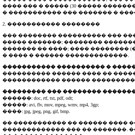
���� ��� � ����� (
30 �����
�������
� ����������� ��� ������� � ��
2. ����������� ��������
��� �������� ���������� ��� ��
����� �������; �������� �������,
������� �� ����; ���� �������� (
� ���� � ������ �������������.
����������� ���������� � ����
���������� ������ ���� �� ����
������������ ������ ���������
��������� ��� �������� ������
������:
doc, rtf, txt, pdf, odt;
�����:
avi, flv, mov, mpeg, wmv, mp4, 3gp;
����:
jpg, jpeg, png, gif, bmp.
�� ����������� �� ������ ���� �
������������� ��� �� �������. 