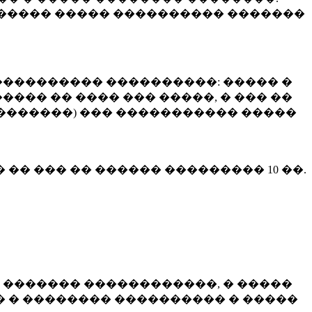
����� ����� ���������� �������
��������� ����������: ����� �
��� �� ���� ��� �����, � ��� ��
 ��������) ��� ����������� �����
� �� ��� �� ������ ���������
10 ��.
 ������� ������������, � �����
 � �������� ���������� � �����