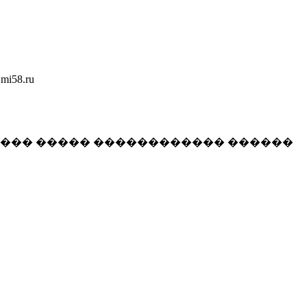
58.ru
���� ����� ������������ ������