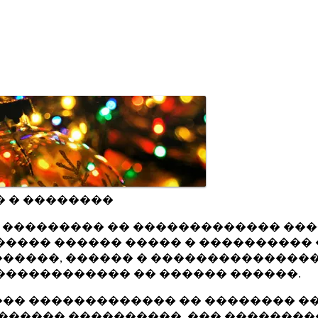
� � ��������
ru ��������� �� ������������� ��
���� ������ ����� � ���������� 
�����, ������ � ���������������
������������ �� ������ ������.
�� ������������� �� �������� ��
������ ����������, ��� ��������