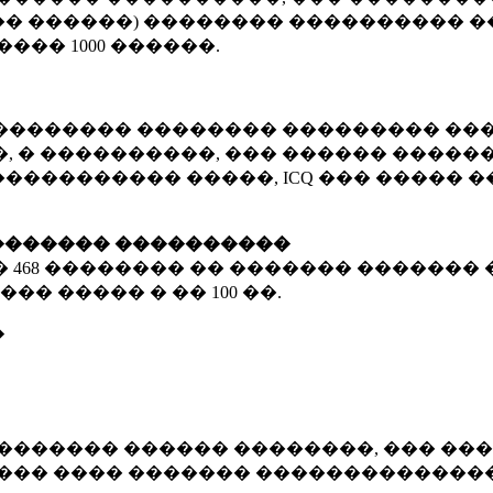
� ������) �������� ���������� �
�����
1000 ������
.
�������� �������� ��������� ���
 � ����������, ��� ������ �������
����������� �����, ICQ ��� �����
������� ����������
�
468 ��������
�� ������� ������� 
��� ����� � ��
100 ��.
�
������� ������ ��������, ��� ���
���� ���� ������� ��������������