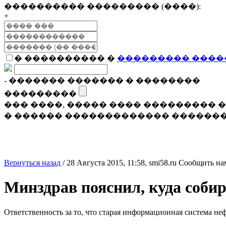
���������� ��������� (����):
+
� ���������� �
��������� ����
- ������� ������� � ��������
���������
��� ����, ����� ���� ���������
� ������ ������������� �������
Вернуться назад
/
28 Августа 2015, 11:58,
smi58.ru
Сообщить на
Минздрав пояснил, куда собир
Ответственность за то, что старая информационная система н