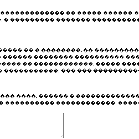
�������������� �� ����� ������ �
. � ��������� ������� ����������
���� �� � ��������, �� ��������
 ������ �������� ���������� ���
���� �� ������������. ����� ���
� �����������, ��� ��� ��������
���� ����, ������ � ������������
�� ���������� ������������, ���