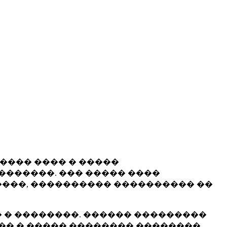
����� ���� � �����
�������. ��� ����� ����
���, ���������� ���������� ��
 � ��������. ������ ���������
�� � ����� �������� ��������.