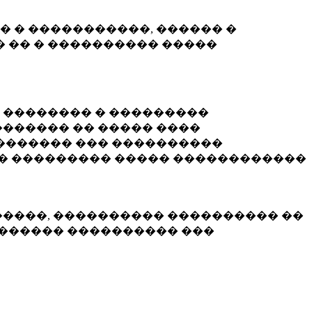
� � �����������, ������ �
 �� � ���������� �����
� �������� � ���������
������ �� ����� ����
������� ��� ����������
�� ��������� ����� ������������
�����, ���������� ���������� ��
������� ���������� ���