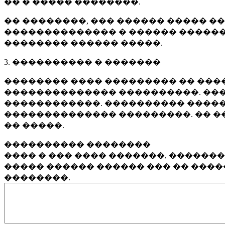
�� � ����� ��������.
�� ��������, ��� ������ ����� �
�������������� � ������ ������
�������� ������ �����.
3. ���������� � �������
�������� ���� ��������� �� ����
�������������� ����������. ���
������������. ���������� �����
�������������� ���������. �� �
�� �����.
���������� ��������
���� � ��� ���� �������, ������
����� ������ ������ ��� �� ���
��������.