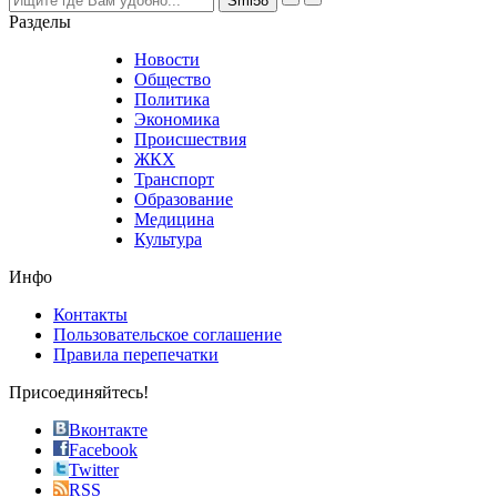
nevertheless
Разделы
believe
that
Новости
good
Общество
value.
Политика
who
Экономика
sells
Происшествия
the
ЖКХ
best
Транспорт
phyrevape.com
Образование
vape
Медицина
store
Культура
on
the
Инфо
pursuit
of
Контакты
the
Пользовательское соглашение
most
Правила перепечатки
effective
sophistication
Присоединяйтесь!
also
just
Вконтакте
the
Facebook
right
Twitter
blend
RSS