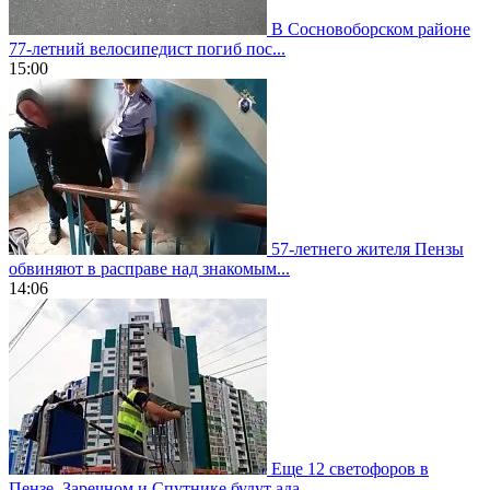
В Сосновоборском районе
77-летний велосипедист погиб пос...
15:00
57-летнего жителя Пензы
обвиняют в расправе над знакомым...
14:06
Еще 12 светофоров в
Пензе, Заречном и Спутнике будут ада...