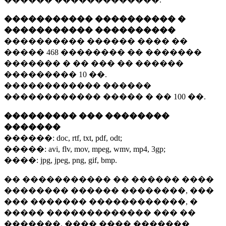
����������� ���������� �
����������� ����������
���������� ������ ���� ��
�����
468 ��������
�� �������
������� � �� ��� �� ������
���������
10 ��.
������������ ������
������������ ����� � ��
100 ��.
��������� ��� ��������
�������
������:
doc, rtf, txt, pdf, odt;
�����:
avi, flv, mov, mpeg, wmv, mp4, 3gp;
����:
jpg, jpeg, png, gif, bmp.
�� ����������� �� ������ ����
�������� ������ ��������, ���
��� ������� ������������, �
����� ������������� ��� ��
�������. ���� ���� �������