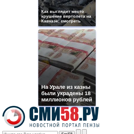
shops
site.
Как выглядит место
offer
крушение вертолета на
all
Кавказе: смотреть
kinds
of
high
quality
https://www.phoenix-
suns.ru/
which
you
need.
replica
franck
muller
На Урале из казны
rolex
были украдены 18
even
though
миллионов рублей
the
prices
are
higher
however
visitors