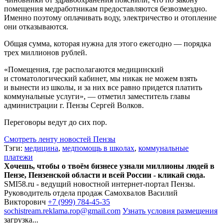
помещения медработникам предоставляются безвозмездно.
Именно поэтому оплачивать воду, электричество и отопление
они отказываются.
Общая сумма, которая нужна для этого ежегодно — порядка
трех миллионов рублей.
«Помещения, где располагаются медицинский
и стоматологический кабинет, мы никак не можем взять
и вынести из школы, и за них все равно придется платить
коммунальные услуги», — отметил заместитель главы
администрации г. Пензы Сергей Волков.
Переговоры ведут до сих пор.
Смотреть ленту новостей Пензы
Тэги:
медицина
,
медпомощь в школах
,
коммунальные
платежи
Хочешь, чтобы о твоём бизнесе узнали миллионы людей в
Пензе, Пензенской области и всей России - кликай сюда.
SMI58.ru - ведущий новостной интернет-портал Пензы.
Руководитель отдела продаж
Самохвалов Василий
Викторович
+7 (999) 784-45-35
sochistream.reklama.rop@gmail.com
Узнать условия размещения
загрузка...