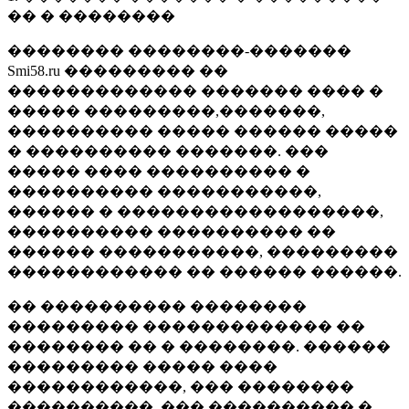
�� � ��������
�������� ��������-�������
Smi58.ru ��������� ��
������������� ������� ���� �
����� ���������,�������,
���������� ����� ������ �����
� ���������� �������. ���
����� ���� ���������� �
���������� �����������,
������ � ������������������,
���������� ���������� ��
������ �����������, ���������
������������ �� ������ ������.
�� ���������� ��������
��������� ������������� ��
�������� �� � ��������. ������
��������� ����� ����
������������, ��� ��������
����������, ��� ���������� �