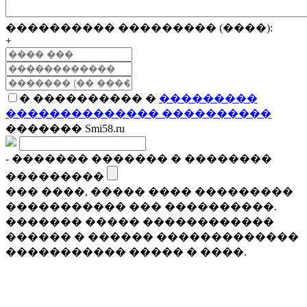
���������� ��������� (����):
+
� ���������� �
���������
�������������� ����������
������� Smi58.ru
- ������� ������� � ��������
���������
��� ����, ����� ���� ���������
����������� ��� ����������.
������� ����� ������������
������ � ������ �������������
����������� ����� � ����.