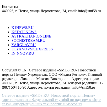
in
Контакты
creation
440026, г. Пенза, улица Лермонтова, 34, email: info@smi58.ru
completely
unique
Все порталы НМГ
dazzling
type.
K1NEWS.RU
reddit
KSTATI.NEWS
sevenfridayreplica.ru
ASTRAKHAN.ONLINE
sevenfriday
SOCHISTREAM.RU
outlet
YARGLAV.RU
is
ULYANOVSK.EXPRESS
the
IN-NNOV.RU
first
choice
Согласие на обработку персональных данных
Политика по
for
защите персональных данных
high-
Copyright © 16+ Сетевое издание «SMI58.RU- Новостной
end
портал Пензы» Учредитель: ООО «Медиа-Регион». Главный
people.
редактор – Лимонов Максим Викторович Адрес редакции:
440026, г. Пенза, улица Лермонтова, 34 Телефон редакции: +7
(987) 504 16 90 Адрес эл. почты редакции: info@smi58.ru
Сетевое издание «SMI58.RU- Новостной портал Пензы»
зарегистрировано Федеральной службой по надзору в сфере
связи, информационных технологий и массовых