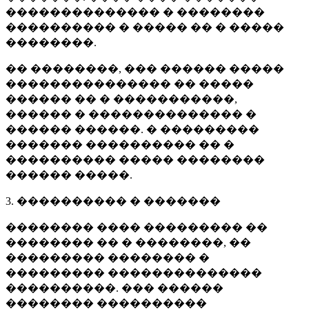
�������������� � ��������
���������� � ����� �� � �����
��������.
�� ��������, ��� ������ �����
��������������� �� �����
������ �� � �����������,
������ � �������������� �
������ ������. � ���������
������� ���������� �� �
���������� ����� ��������
������ �����.
3. ���������� � �������
�������� ���� ��������� ��
�������� �� � ��������, ��
��������� �������� �
��������� ��������������
����������. ��� ������
�������� ����������