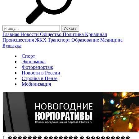
Главная
Новости
Общество
Политика
Криминал
Происшествия
ЖКХ
Транспорт
Образование
Медицина
Культура
Спорт
Экономика
Фоторепортаж
Новости в России
Стройка в Пензе
Мобилизация
1. ������� ������� � ���������