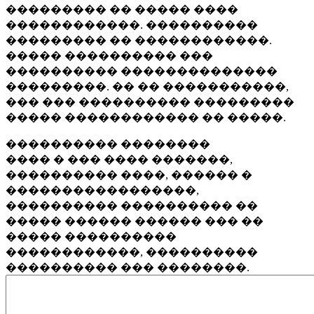
��������� �� ����� ����
������������. ����������
��������� �� ������������.
����� ���������� ���
���������� ��������������
���������. �� �� �����������,
��� ��� ���������� ���������
����� ������������ �� �����.
���������� ��������
���� � ��� ���� �������,
���������� ����, ������ �
�����������������,
���������� ���������� ��
����� ������ ������ ��� ��
����� ����������
������������, ����������
���������� ��� ��������.