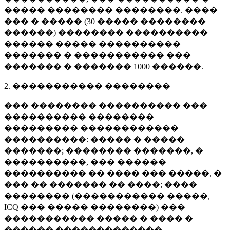
����� �������� ��������. ����
��� � ����� (
30 �����
��������
������) �������� ����������
������ ����� ����������
������� � ����������� ���
������� � �������
1000 ������
.
2. ����������� ��������
��� �������� ���������� ���
���������� ��������
��������� ������������
����������: ����� � �����
�������; �������� �������, �
����������, ��� ������
���������� �� ���� ��� �����, �
��� �� ������� �� ����; ����
�������� (����������� �����,
ICQ ��� ����� ��������) ���
����������� ����� � ���� �
������ �������������.