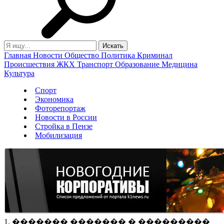
Главная
Новости
Общество
Политика
Криминал
Происшествия
ЖКХ
Транспорт
Образование
Медицина
Культура
Спорт
Экономика
Фоторепортаж
Новости в России
Стройка в Пензе
Мобилизация
1. ������� ������� � ���������