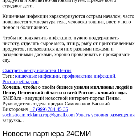
продукты и контактно-бытовым путем. Прежде всего
страдают дети.
Кишечные инфекции характеризуются острым началом, часто
повышается температура тела, человека тошнит, рвет, у него
понос и болит живот.
Чтобы не подхватить инфекцию, нужно поддерживать
чистоту, отделять сырое мясо, птицу, рыбу от приготовленных
продуктов, пользоваться для них разными ножами и
разделочными досками, хорошо проваривать и прожаривать
еду.
Смотреть ленту новостей Пензы
Тэги:
кишечные инфекции
,
профилактика инфекций
,
Роспотребнадзор
Хочешь, чтобы о твоём бизнесе узнали миллионы людей в
Пензе, Пензенской области и всей России - кликай сюда.
SMI58.ru - ведущий новостной интернет-портал Пензы.
Руководитель отдела продаж
Самохвалов Василий
Викторович
+7 (999) 784-45-35
sochistream.reklama.rop@gmail.com
Узнать условия размещения
загрузка...
Новости партнера 24СМИ