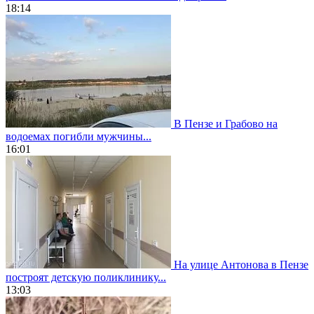
18:14
В Пензе и Грабово на
водоемах погибли мужчины...
16:01
На улице Антонова в Пензе
построят детскую поликлинику...
13:03