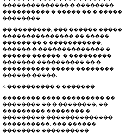
�������������� � ��������
���������� � ����� �� � �����
��������.
�� ��������, ��� ������ �����
��������������� �� �����
������ �� � �����������,
������ � �������������� �
������ ������. � ���������
������� ���������� �� �
���������� ����� ��������
������ �����.
3. ���������� � �������
�������� ���� ��������� ��
�������� �� � ��������, ��
��������� �������� �
��������� ��������������
����������. ��� ������
�������� ����������