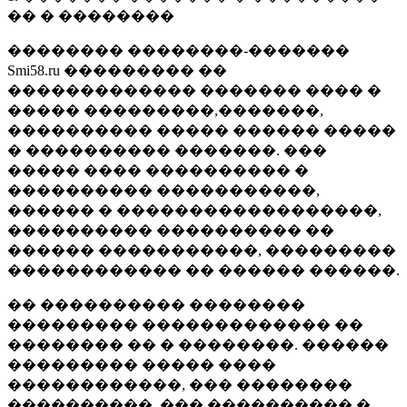
�� � ��������
�������� ��������-�������
Smi58.ru ��������� ��
������������� ������� ���� �
����� ���������,�������,
���������� ����� ������ �����
� ���������� �������. ���
����� ���� ���������� �
���������� �����������,
������ � ������������������,
���������� ���������� ��
������ �����������, ���������
������������ �� ������ ������.
�� ���������� ��������
��������� ������������� ��
�������� �� � ��������. ������
��������� ����� ����
������������, ��� ��������
����������, ��� ���������� �