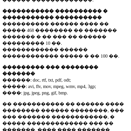
����������� ���������� �
����������� ����������
���������� ������ ���� ��
�����
468 ��������
�� �������
������� � �� ��� �� ������
���������
10 ��.
������������ ������
������������ ����� � ��
100 ��.
��������� ��� ��������
�������
������:
doc, rtf, txt, pdf, odt;
�����:
avi, flv, mov, mpeg, wmv, mp4, 3gp;
����:
jpg, jpeg, png, gif, bmp.
�� ����������� �� ������ ����
�������� ������ ��������, ���
��� ������� ������������, �
����� ������������� ��� ��
�������. ���� ���� �������