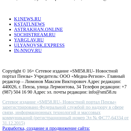
unique
Все порталы НМГ
dazzling
type.
K1NEWS.RU
reddit
KSTATI.NEWS
sevenfridayreplica.ru
ASTRAKHAN.ONLINE
sevenfriday
SOCHISTREAM.RU
outlet
YARGLAV.RU
is
ULYANOVSK.EXPRESS
the
IN-NNOV.RU
first
choice
Согласие на обработку персональных данных
Политика по
for
защите персональных данных
high-
Copyright © 16+ Сетевое издание «SMI58.RU- Новостной
end
портал Пензы» Учредитель: ООО «Медиа-Регион». Главный
people.
редактор – Лимонов Максим Викторович Адрес редакции:
440026, г. Пенза, улица Лермонтова, 34 Телефон редакции: +7
(987) 504 16 90 Адрес эл. почты редакции: info@smi58.ru
Сетевое издание «SMI58.RU- Новостной портал Пензы»
зарегистрировано Федеральной службой по надзору в сфере
связи, информационных технологий и массовых
коммуникаций (регистрационный номер Эл № ФС77-64334 от
31.12.2015)
Разработка, создание и продвижение сайта: