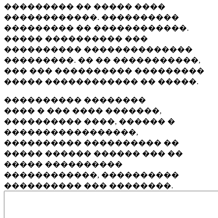
��������� �� ����� ����
������������. ����������
��������� �� ������������.
����� ���������� ���
���������� ��������������
���������. �� �� �����������,
��� ��� ���������� ���������
����� ������������ �� �����.
���������� ��������
���� � ��� ���� �������,
���������� ����, ������ �
�����������������,
���������� ���������� ��
����� ������ ������ ��� ��
����� ����������
������������, ����������
���������� ��� ��������.