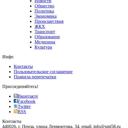
Новости
good
Общество
value.
Политика
who
Экономика
sells
Происшествия
the
ЖКХ
best
Транспорт
phyrevape.com
Образование
vape
Медицина
store
Культура
on
the
Инфо
pursuit
of
Контакты
the
Пользовательское соглашение
most
Правила перепечатки
effective
sophistication
Присоединяйтесь!
also
just
Вконтакте
the
Facebook
right
Twitter
blend
RSS
in
Контакты
creation
440026, г. Пенза, улица Лермонтова, 34, email: info@smi58.ru
completely