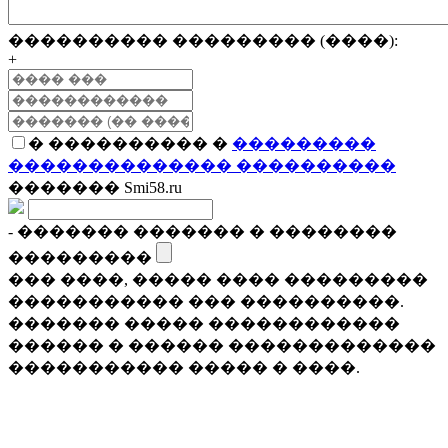
���������� ��������� (����):
+
� ���������� �
���������
�������������� ����������
������� Smi58.ru
- ������� ������� � ��������
���������
��� ����, ����� ���� ���������
����������� ��� ����������.
������� ����� ������������
������ � ������ �������������
����������� ����� � ����.