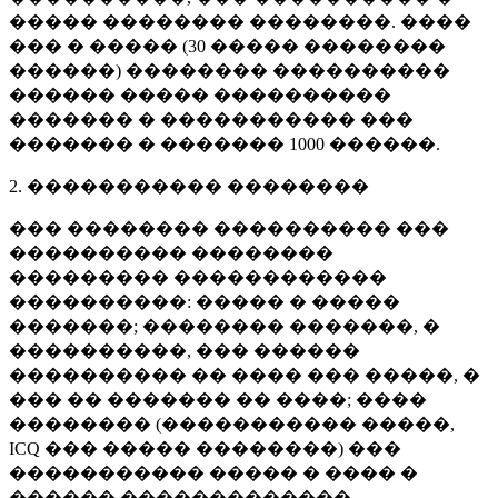
����� �������� ��������. ����
��� � ����� (
30 �����
��������
������) �������� ����������
������ ����� ����������
������� � ����������� ���
������� � �������
1000 ������
.
2. ����������� ��������
��� �������� ���������� ���
���������� ��������
��������� ������������
����������: ����� � �����
�������; �������� �������, �
����������, ��� ������
���������� �� ���� ��� �����, �
��� �� ������� �� ����; ����
�������� (����������� �����,
ICQ ��� ����� ��������) ���
����������� ����� � ���� �
������ �������������.