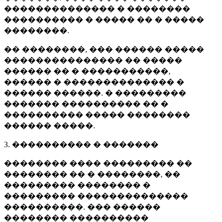
�������������� � ��������
���������� � ����� �� � �����
��������.
�� ��������, ��� ������ �����
��������������� �� �����
������ �� � �����������,
������ � �������������� �
������ ������. � ���������
������� ���������� �� �
���������� ����� ��������
������ �����.
3. ���������� � �������
�������� ���� ��������� ��
�������� �� � ��������, ��
��������� �������� �
��������� ��������������
����������. ��� ������
�������� ����������