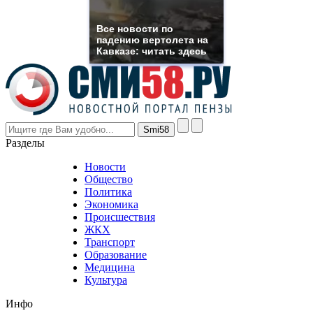
muller
rolex
Все новости по
even
падению вертолета на
though
Кавказе: читать здесь
the
prices
are
higher
however
visitors
nevertheless
Разделы
believe
that
Новости
good
Общество
value.
Политика
who
Экономика
sells
Происшествия
the
ЖКХ
best
Транспорт
phyrevape.com
Образование
vape
Медицина
store
Культура
on
the
Инфо
pursuit