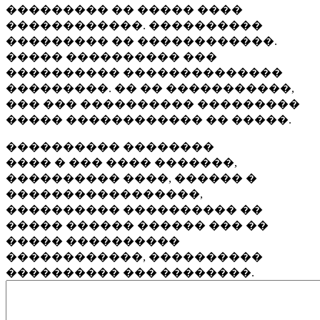
��������� �� ����� ����
������������. ����������
��������� �� ������������.
����� ���������� ���
���������� ��������������
���������. �� �� �����������,
��� ��� ���������� ���������
����� ������������ �� �����.
���������� ��������
���� � ��� ���� �������,
���������� ����, ������ �
�����������������,
���������� ���������� ��
����� ������ ������ ��� ��
����� ����������
������������, ����������
���������� ��� ��������.