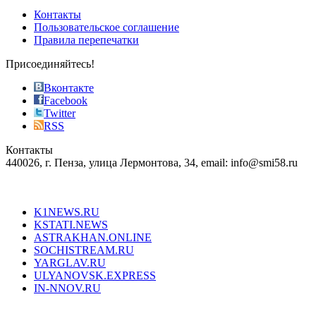
of
Контакты
the
Пользовательское соглашение
most
Правила перепечатки
effective
sophistication
Присоединяйтесь!
also
just
Вконтакте
the
Facebook
right
Twitter
blend
RSS
in
Контакты
creation
440026, г. Пенза, улица Лермонтова, 34, email: info@smi58.ru
completely
unique
Все порталы НМГ
dazzling
type.
K1NEWS.RU
reddit
KSTATI.NEWS
sevenfridayreplica.ru
ASTRAKHAN.ONLINE
sevenfriday
SOCHISTREAM.RU
outlet
YARGLAV.RU
is
ULYANOVSK.EXPRESS
the
IN-NNOV.RU
first
choice
Согласие на обработку персональных данных
Политика по
for