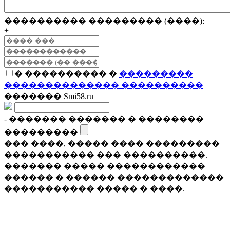
���������� ��������� (����):
+
� ���������� �
���������
�������������� ����������
������� Smi58.ru
- ������� ������� � ��������
���������
��� ����, ����� ���� ���������
����������� ��� ����������.
������� ����� ������������
������ � ������ �������������
����������� ����� � ����.