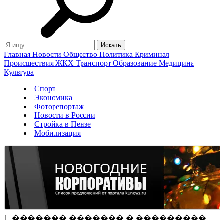
Главная
Новости
Общество
Политика
Криминал
Происшествия
ЖКХ
Транспорт
Образование
Медицина
Культура
Спорт
Экономика
Фоторепортаж
Новости в России
Стройка в Пензе
Мобилизация
1. ������� ������� � ���������