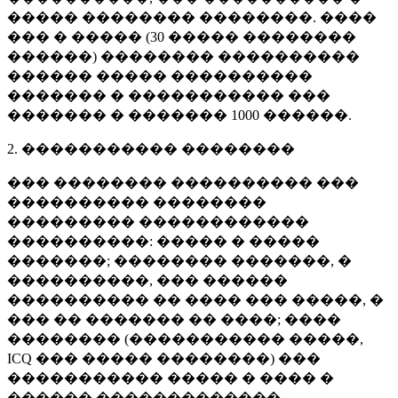
����� �������� ��������. ����
��� � ����� (
30 �����
��������
������) �������� ����������
������ ����� ����������
������� � ����������� ���
������� � �������
1000 ������
.
2. ����������� ��������
��� �������� ���������� ���
���������� ��������
��������� ������������
����������: ����� � �����
�������; �������� �������, �
����������, ��� ������
���������� �� ���� ��� �����, �
��� �� ������� �� ����; ����
�������� (����������� �����,
ICQ ��� ����� ��������) ���
����������� ����� � ���� �
������ �������������.