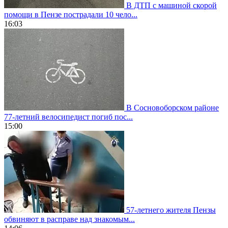
В ДТП с машиной скорой
помощи в Пензе пострадали 10 чело...
16:03
В Сосновоборском районе
77-летний велосипедист погиб пос...
15:00
57-летнего жителя Пензы
обвиняют в расправе над знакомым...