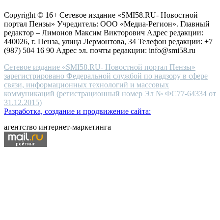
защите персональных данных
high-
Copyright © 16+ Сетевое издание «SMI58.RU- Новостной
end
портал Пензы» Учредитель: ООО «Медиа-Регион». Главный
people.
редактор – Лимонов Максим Викторович Адрес редакции:
440026, г. Пенза, улица Лермонтова, 34 Телефон редакции: +7
(987) 504 16 90 Адрес эл. почты редакции: info@smi58.ru
Сетевое издание «SMI58.RU- Новостной портал Пензы»
зарегистрировано Федеральной службой по надзору в сфере
связи, информационных технологий и массовых
коммуникаций (регистрационный номер Эл № ФС77-64334 от
31.12.2015)
Разработка, создание и продвижение сайта:
агентство интернет-маркетинга