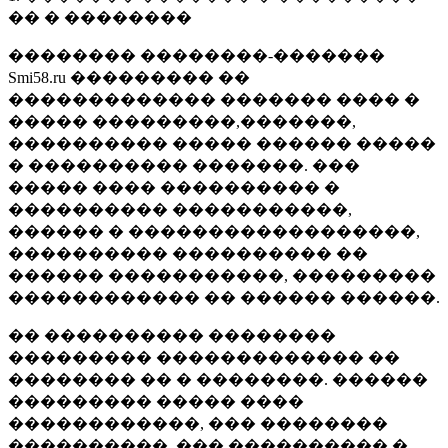
�� � ��������
�������� ��������-�������
Smi58.ru ��������� ��
������������� ������� ���� �
����� ���������,�������,
���������� ����� ������ �����
� ���������� �������. ���
����� ���� ���������� �
���������� �����������,
������ � ������������������,
���������� ���������� ��
������ �����������, ���������
������������ �� ������ ������.
�� ���������� ��������
��������� ������������� ��
�������� �� � ��������. ������
��������� ����� ����
������������, ��� ��������
����������, ��� ���������� �