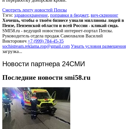
и переработку донорской крови.
Смотреть ленту новостей Пензы
Тэги:
здравоохранение
,
поправки в бюджет
,
вич-скрининг
Хочешь, чтобы о твоём бизнесе узнали миллионы людей в
Пензе, Пензенской области и всей России - кликай сюда.
SMI58.ru - ведущий новостной интернет-портал Пензы.
Руководитель отдела продаж
Самохвалов Василий
Викторович
+7 (999) 784-45-35
sochistream.reklama.rop@gmail.com
Узнать условия размещения
загрузка...
Новости партнера 24СМИ
Последние новости smi58.ru