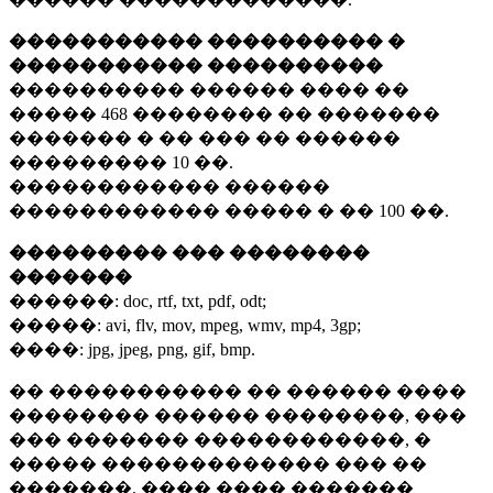
����������� ���������� �
����������� ����������
���������� ������ ���� ��
�����
468 ��������
�� �������
������� � �� ��� �� ������
���������
10 ��.
������������ ������
������������ ����� � ��
100 ��.
��������� ��� ��������
�������
������:
doc, rtf, txt, pdf, odt;
�����:
avi, flv, mov, mpeg, wmv, mp4, 3gp;
����:
jpg, jpeg, png, gif, bmp.
�� ����������� �� ������ ����
�������� ������ ��������, ���
��� ������� ������������, �
����� ������������� ��� ��
�������. ���� ���� �������