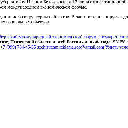
 губернатором Иваном Белозерцевым 17 июня с инвестиционной
ском международном экономическом форуме.
дании инфраструктурных объектов. В частности, планируется д
гих социальных объектов.
бургский международный экономический форум
,
государственн
зе, Пензенской области и всей России - кликай сюда.
SMI58.r
+7 (999) 784-45-35
sochistream.reklama.rop@gmail.com
Узнать усл