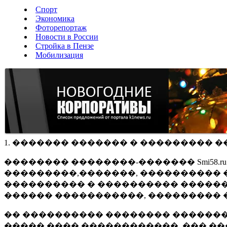
Спорт
Экономика
Фоторепортаж
Новости в России
Стройка в Пензе
Мобилизация
1. ������� ������� � ��������� �
�������� ��������-������� Smi58.
���������,�������, ���������� �
���������� � ���������� ������
������ �����������, ��������� 
�� ���������� �������� �������
����� ���� ������������, ��� ��