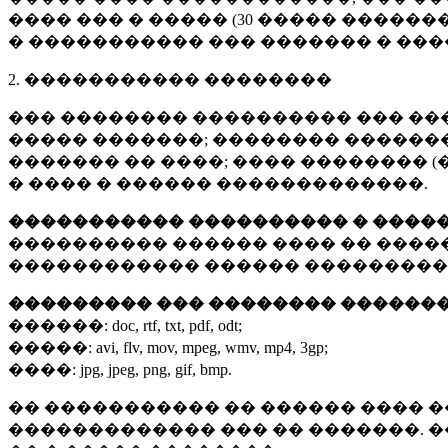
���� ��� � ����� (
30 �����
�������
� ����������� ��� ������� � ��
2. ����������� ��������
��� �������� ���������� ��� ��
����� �������; �������� �������,
������� �� ����; ���� �������� (
� ���� � ������ �������������.
����������� ���������� � ����
���������� ������ ���� �� ����
������������ ������ ���������
��������� ��� �������� ������
������:
doc, rtf, txt, pdf, odt;
�����:
avi, flv, mov, mpeg, wmv, mp4, 3gp;
����:
jpg, jpeg, png, gif, bmp.
�� ����������� �� ������ ���� �
������������� ��� �� �������. 