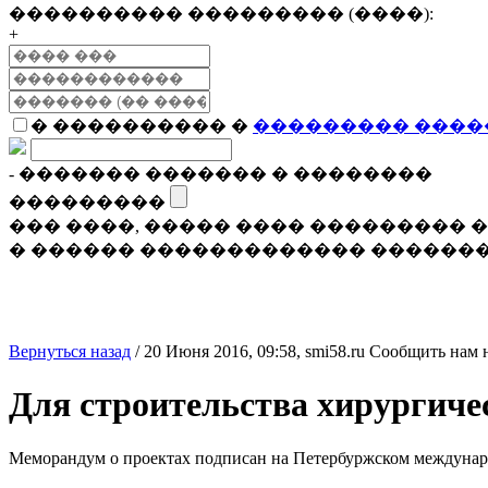
���������� ��������� (����):
+
� ���������� �
��������� ����
- ������� ������� � ��������
���������
��� ����, ����� ���� ���������
� ������ ������������� �������
Вернуться назад
/
20 Июня 2016, 09:58,
smi58.ru
Сообщить нам 
Для строительства хирургиче
Меморандум о проектах подписан на Петербуржском междунар