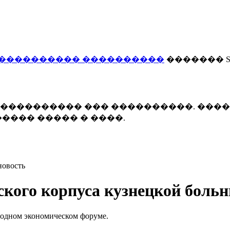
���������� ����������
������� Smi
 ����������� ��� ����������. ���
���� ����� � ����.
новость
ского корпуса кузнецкой боль
одном экономическом форуме.