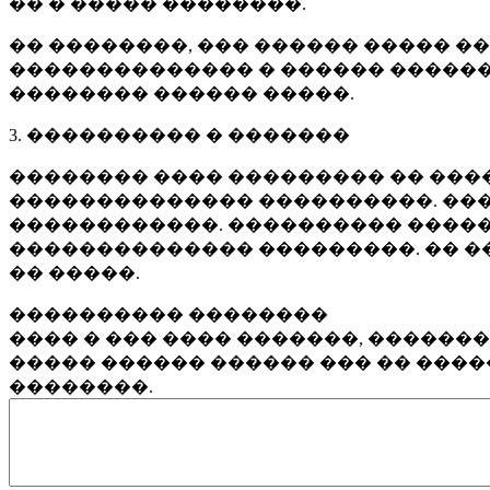
�� � ����� ��������.
�� ��������, ��� ������ ����� �
�������������� � ������ ������
�������� ������ �����.
3. ���������� � �������
�������� ���� ��������� �� ����
�������������� ����������. ���
������������. ���������� �����
�������������� ���������. �� �
�� �����.
���������� ��������
���� � ��� ���� �������, ������
����� ������ ������ ��� �� ���
��������.