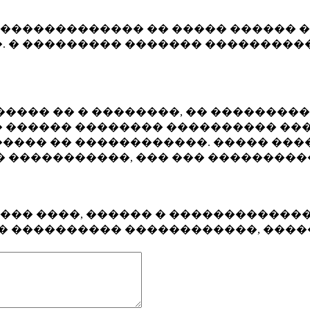
�������������� �� ����� ������ �
. � ��������� ������� ����������
���� �� � ��������, �� ��������
 ������ �������� ���������� ���
���� �� ������������. ����� ���
� �����������, ��� ��� ��������
���� ����, ������ � ������������
�� ���������� ������������, ���