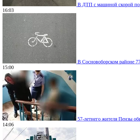
В ДТП с машиной скорой пом
16:03
В Сосновоборском районе 77
15:00
57-летнего жителя Пензы обв
14:06