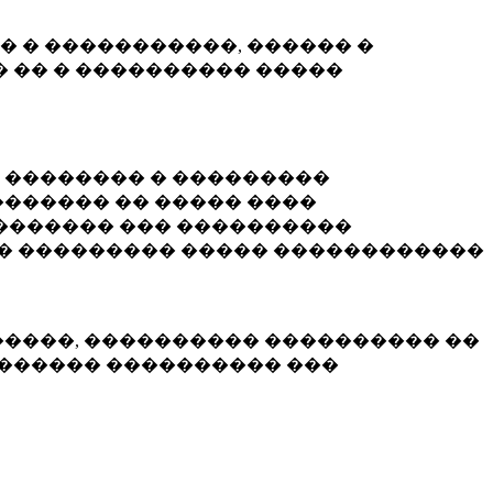
� � �����������, ������ �
 �� � ���������� �����
� �������� � ���������
������ �� ����� ����
������� ��� ����������
�� ��������� ����� ������������
�����, ���������� ���������� ��
������� ���������� ���