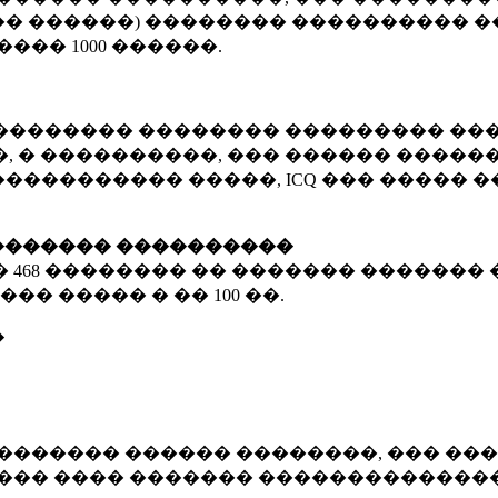
� ������) �������� ���������� �
�����
1000 ������
.
�������� �������� ��������� ���
 � ����������, ��� ������ �������
����������� �����, ICQ ��� �����
������� ����������
�
468 ��������
�� ������� ������� 
��� ����� � ��
100 ��.
�
������� ������ ��������, ��� ���
���� ���� ������� ��������������