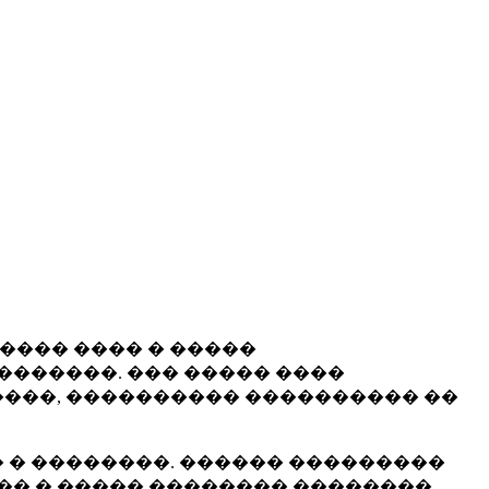
����� ���� � �����
�������. ��� ����� ����
���, ���������� ���������� ��
 � ��������. ������ ���������
�� � ����� �������� ��������.