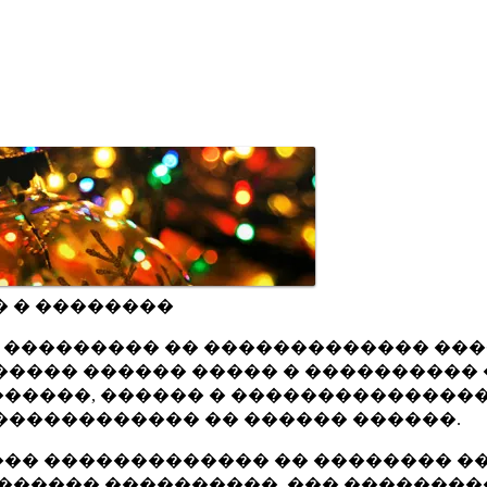
� � ��������
ru ��������� �� ������������� ��
���� ������ ����� � ���������� 
�����, ������ � ���������������
������������ �� ������ ������.
�� ������������� �� �������� ��
������ ����������, ��� ��������