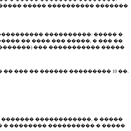
����� ����� ���������� �������
��������� ����������: ����� �
��� �� ���� ��� �����, � ��� ��
 ��������) ��� ����������� �����
� �� ��� �� ������ ���������
10 ��.
 ������� ������������, � �����
 � �������� ���������� � �����