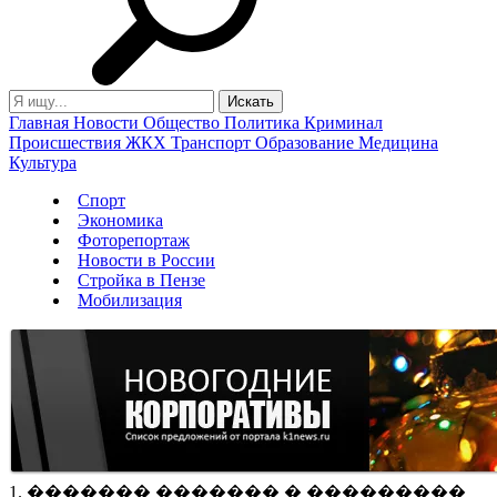
Главная
Новости
Общество
Политика
Криминал
Происшествия
ЖКХ
Транспорт
Образование
Медицина
Культура
Спорт
Экономика
Фоторепортаж
Новости в России
Стройка в Пензе
Мобилизация
1. ������� ������� � ���������