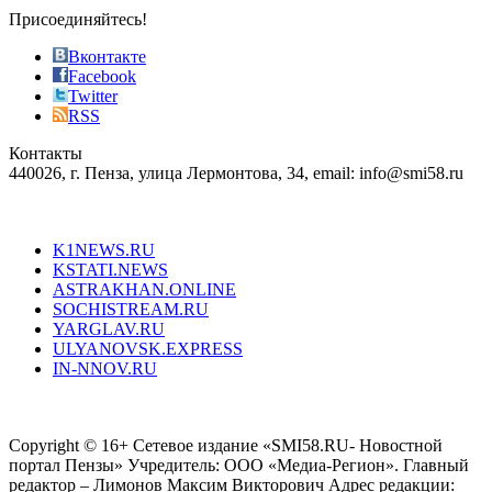
sophistication
Присоединяйтесь!
also
just
Вконтакте
the
Facebook
right
Twitter
blend
RSS
in
Контакты
creation
440026, г. Пенза, улица Лермонтова, 34, email: info@smi58.ru
completely
unique
Все порталы НМГ
dazzling
type.
K1NEWS.RU
reddit
KSTATI.NEWS
sevenfridayreplica.ru
ASTRAKHAN.ONLINE
sevenfriday
SOCHISTREAM.RU
outlet
YARGLAV.RU
is
ULYANOVSK.EXPRESS
the
IN-NNOV.RU
first
choice
Согласие на обработку персональных данных
Политика по
for
защите персональных данных
high-
Copyright © 16+ Сетевое издание «SMI58.RU- Новостной
end
портал Пензы» Учредитель: ООО «Медиа-Регион». Главный
people.
редактор – Лимонов Максим Викторович Адрес редакции: