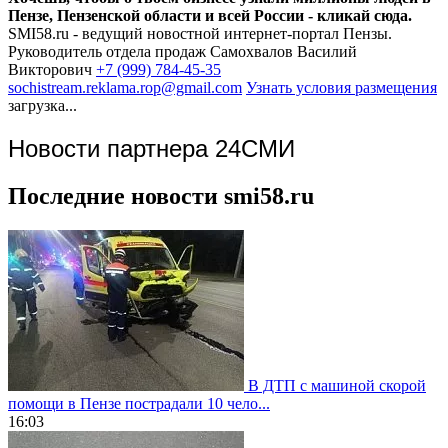
Пензе, Пензенской области и всей России - кликай сюда.
SMI58.ru - ведущий новостной интернет-портал Пензы.
Руководитель отдела продаж
Самохвалов Василий
Викторович
+7 (999) 784-45-35
sochistream.reklama.rop@gmail.com
Узнать условия размещения
загрузка...
Новости партнера 24СМИ
Последние новости smi58.ru
В ДТП с машиной скорой
помощи в Пензе пострадали 10 чело...
16:03