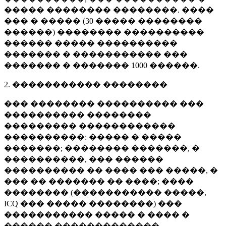
����� �������� ��������. ����
��� � ����� (
30 �����
��������
������) �������� ����������
������ ����� ����������
������� � ����������� ���
������� � �������
1000 ������
.
2. ����������� ��������
��� �������� ���������� ���
���������� ��������
��������� ������������
����������: ����� � �����
�������; �������� �������, �
����������, ��� ������
���������� �� ���� ��� �����, �
��� �� ������� �� ����; ����
�������� (����������� �����,
ICQ ��� ����� ��������) ���
����������� ����� � ���� �
������ �������������.