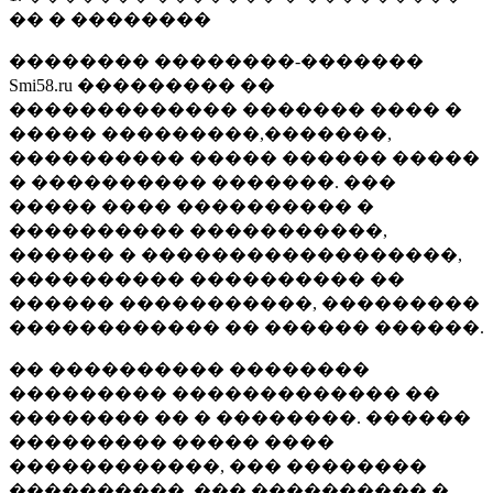
�� � ��������
�������� ��������-�������
Smi58.ru ��������� ��
������������� ������� ���� �
����� ���������,�������,
���������� ����� ������ �����
� ���������� �������. ���
����� ���� ���������� �
���������� �����������,
������ � ������������������,
���������� ���������� ��
������ �����������, ���������
������������ �� ������ ������.
�� ���������� ��������
��������� ������������� ��
�������� �� � ��������. ������
��������� ����� ����
������������, ��� ��������
����������, ��� ���������� �