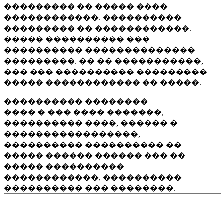
��������� �� ����� ����
������������. ����������
��������� �� ������������.
����� ���������� ���
���������� ��������������
���������. �� �� �����������,
��� ��� ���������� ���������
����� ������������ �� �����.
���������� ��������
���� � ��� ���� �������,
���������� ����, ������ �
�����������������,
���������� ���������� ��
����� ������ ������ ��� ��
����� ����������
������������, ����������
���������� ��� ��������.