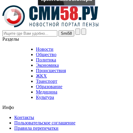
the
prices
are
higher
however
visitors
nevertheless
Разделы
believe
that
Новости
good
Общество
value.
Политика
who
Экономика
sells
Происшествия
the
ЖКХ
best
Транспорт
phyrevape.com
Образование
vape
Медицина
store
Культура
on
the
Инфо
pursuit
of
Контакты
the
Пользовательское соглашение
most
Правила перепечатки
effective