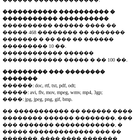
����������� ���������� �
����������� ����������
���������� ������ ���� ��
�����
468 ��������
�� �������
������� � �� ��� �� ������
���������
10 ��.
������������ ������
������������ ����� � ��
100 ��.
��������� ��� ��������
�������
������:
doc, rtf, txt, pdf, odt;
�����:
avi, flv, mov, mpeg, wmv, mp4, 3gp;
����:
jpg, jpeg, png, gif, bmp.
�� ����������� �� ������ ����
�������� ������ ��������, ���
��� ������� ������������, �
����� ������������� ��� ��
�������. ���� ���� �������