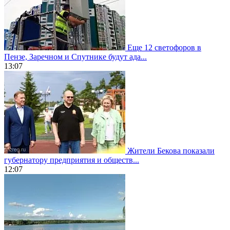
Еще 12 светофоров в
Пензе, Заречном и Спутнике будут ада...
13:07
Жители Бекова показали
губернатору предприятия и обществ...
12:07