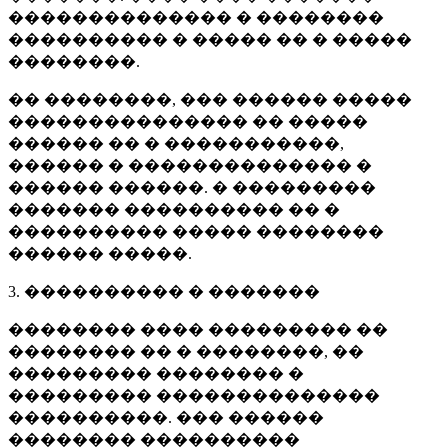
�������������� � ��������
���������� � ����� �� � �����
��������.
�� ��������, ��� ������ �����
��������������� �� �����
������ �� � �����������,
������ � �������������� �
������ ������. � ���������
������� ���������� �� �
���������� ����� ��������
������ �����.
3. ���������� � �������
�������� ���� ��������� ��
�������� �� � ��������, ��
��������� �������� �
��������� ��������������
����������. ��� ������
�������� ����������