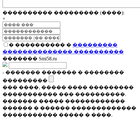
���������� ��������� (����):
+
� ���������� �
���������
�������������� ����������
������� Smi58.ru
- ������� ������� � ��������
���������
��� ����, ����� ���� ���������
����������� ��� ����������.
������� ����� ������������
������ � ������ �������������
����������� ����� � ����.