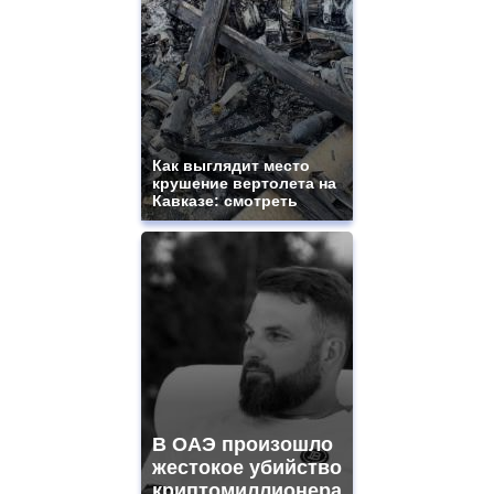
ladies
watches
for
sale.
best
vape
shops
site.
Как выглядит место
offer
крушение вертолета на
all
Кавказе: смотреть
kinds
of
high
quality
https://www.phoenix-
suns.ru/
which
you
need.
replica
franck
muller
В ОАЭ произошло
rolex
жестокое убийство
even
though
криптомиллионера