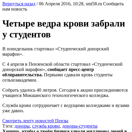
Вернуться назад
/
06 Апреля 2016, 10:28,
smi58.ru
Сообщить
нам новость
Четыре ведра крови забрали
у студентов
В понедельник стартовал «Студенческий донорский
марафон».
С 4 апреля в Пензенской области стартовал «Студенческий
донорский марафон»,
сообщает пресс-центр
облправительства.
Первыми сдавали кровь студенты
сельхозакадемии.
Собрать удалось 40 литров. Сегодня к акции присоединяются
учащиеся Мокшанского технологического колледжа.
Служба крови сотрудничает с ведущими колледжами и вузами
уже давно.
Смотреть ленту новостей Пензы
Тэги:
доноры
,
служба крови
,
доноры-студенты
Хочешь, чтобы о твоём бизнесе узнали миллионы людей в