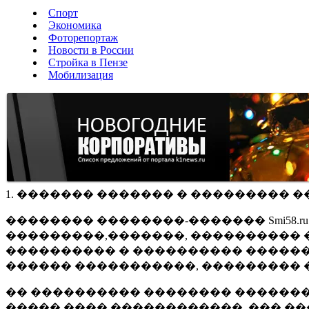
Спорт
Экономика
Фоторепортаж
Новости в России
Стройка в Пензе
Мобилизация
1. ������� ������� � ��������� �
�������� ��������-������� Smi58.
���������,�������, ���������� �
���������� � ���������� ������
������ �����������, ��������� 
�� ���������� �������� �������
����� ���� ������������, ��� ��