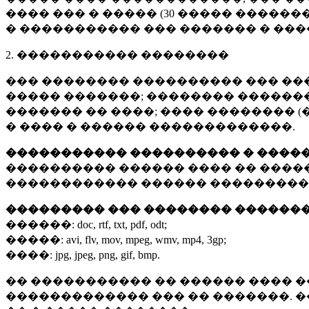
���� ��� � ����� (
30 �����
�������
� ����������� ��� ������� � ��
2. ����������� ��������
��� �������� ���������� ��� ��
����� �������; �������� �������,
������� �� ����; ���� �������� (
� ���� � ������ �������������.
����������� ���������� � ����
���������� ������ ���� �� ����
������������ ������ ���������
��������� ��� �������� ������
������:
doc, rtf, txt, pdf, odt;
�����:
avi, flv, mov, mpeg, wmv, mp4, 3gp;
����:
jpg, jpeg, png, gif, bmp.
�� ����������� �� ������ ���� �
������������� ��� �� �������. 