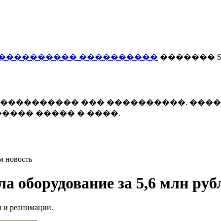
���������� ����������
������� Smi
 ����������� ��� ����������. ���
���� ����� � ����.
м новость
а оборудование за 5,6 млн руб
и и реанимации.