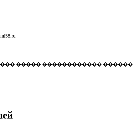
58.ru
���� ����� ������������ ������
лей