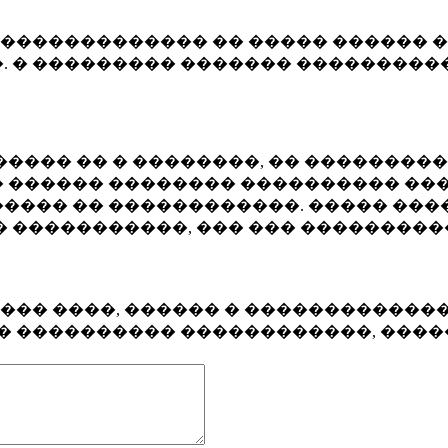
�������������� �� ����� ������ �
. � ��������� ������� ����������
���� �� � ��������, �� ��������
 ������ �������� ���������� ���
���� �� ������������. ����� ���
� �����������, ��� ��� ��������
���� ����, ������ � ������������
�� ���������� ������������, ���