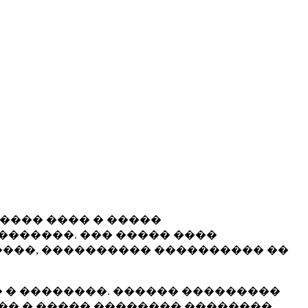
����� ���� � �����
�������. ��� ����� ����
���, ���������� ���������� ��
 � ��������. ������ ���������
�� � ����� �������� ��������.