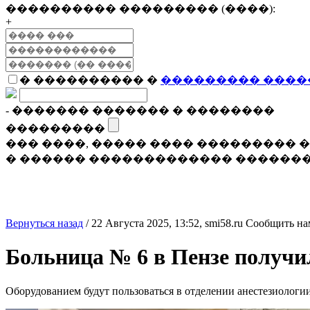
���������� ��������� (����):
+
� ���������� �
��������� ����
- ������� ������� � ��������
���������
��� ����, ����� ���� ���������
� ������ ������������� �������
Вернуться назад
/
22 Августа 2025, 13:52,
smi58.ru
Сообщить на
Больница № 6 в Пензе получил
Оборудованием будут пользоваться в отделении анестезиологи