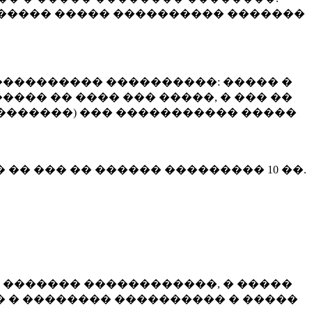
����� ����� ���������� �������
��������� ����������: ����� �
��� �� ���� ��� �����, � ��� ��
 ��������) ��� ����������� �����
� �� ��� �� ������ ���������
10 ��.
 ������� ������������, � �����
 � �������� ���������� � �����