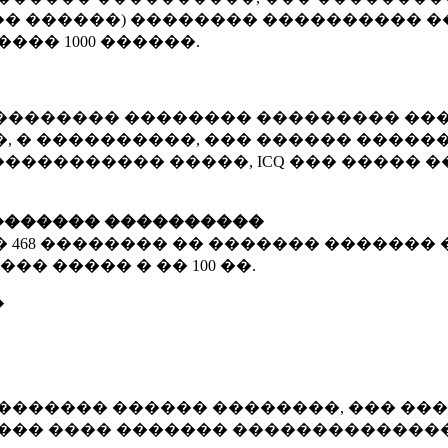
� ������) �������� ���������� �
�����
1000 ������
.
�������� �������� ��������� ���
 � ����������, ��� ������ �������
����������� �����, ICQ ��� �����
������� ����������
�
468 ��������
�� ������� ������� 
��� ����� � ��
100 ��.
�
������� ������ ��������, ��� ���
���� ���� ������� ��������������