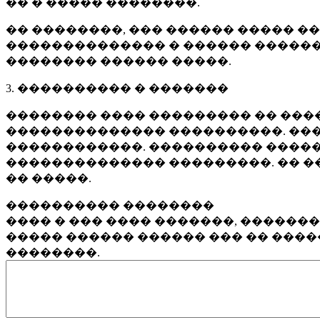
�� � ����� ��������.
�� ��������, ��� ������ ����� �
�������������� � ������ ������
�������� ������ �����.
3. ���������� � �������
�������� ���� ��������� �� ����
�������������� ����������. ���
������������. ���������� �����
�������������� ���������. �� �
�� �����.
���������� ��������
���� � ��� ���� �������, ������
����� ������ ������ ��� �� ���
��������.