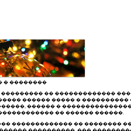
� � ��������
ru ��������� �� ������������� ��
���� ������ ����� � ���������� 
�����, ������ � ���������������
������������ �� ������ ������.
�� ������������� �� �������� ��
������ ����������, ��� ��������