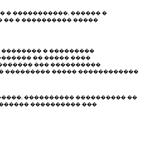
� � �����������, ������ �
 �� � ���������� �����
� �������� � ���������
������ �� ����� ����
������� ��� ����������
�� ��������� ����� ������������
�����, ���������� ���������� ��
������� ���������� ���