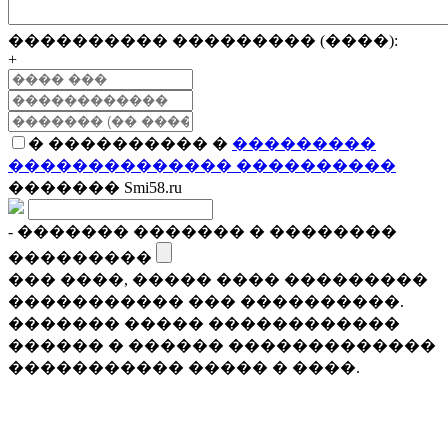
���������� ��������� (����):
+
� ���������� �
���������
�������������� ����������
������� Smi58.ru
- ������� ������� � ��������
���������
��� ����, ����� ���� ���������
����������� ��� ����������.
������� ����� ������������
������ � ������ �������������
����������� ����� � ����.