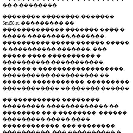
�� � ��������
�������� ��������-�������
Smi58.ru ��������� ��
������������� ������� ���� �
����� ���������,�������,
���������� ����� ������ �����
� ���������� �������. ���
����� ���� ���������� �
���������� �����������,
������ � ������������������,
���������� ���������� ��
������ �����������, ���������
������������ �� ������ ������.
�� ���������� ��������
��������� ������������� ��
�������� �� � ��������. ������
��������� ����� ����
������������, ��� ��������
����������, ��� ���������� �