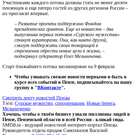
Участниками каждого потока должны стать не менее десяти
пензенцев и еще пятеро гостей из других регионов России –
их пригласят впервые.
– Развитие проекта поддержано Фондом
президентских грантов. Еще из новшеств – два
выпускника первых потоков «Сурского мужества»
станут кураторами. Они, как никто другой,
смогут поддержать своих товарищей в
стремлении обрести новые цели в жизни, –
подчеркнул губернатор Олег Мельниченко.
Старт ближайшего потока запланирован на 9 февраля.
Чтобы узнавать свежие новости первыми и быть в
курсе всех событий в Пензе, подписывайтесь на нашу
группу в "
ВКонтакте
".
Смотреть ленту новостей Пензы
Тэги:
Сурское мужество
,
спецоперация
,
Новые берега
,
Мельниченко
Хочешь, чтобы о твоём бизнесе узнали миллионы людей в
Пензе, Пензенской области и всей России - кликай сюда.
SMI58.ru - ведущий новостной интернет-портал Пензы.
Руководитель отдела продаж
Самохвалов Василий