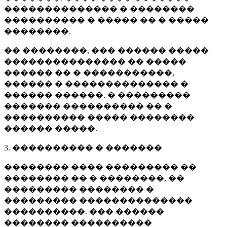
�������������� � ��������
���������� � ����� �� � �����
��������.
�� ��������, ��� ������ �����
��������������� �� �����
������ �� � �����������,
������ � �������������� �
������ ������. � ���������
������� ���������� �� �
���������� ����� ��������
������ �����.
3. ���������� � �������
�������� ���� ��������� ��
�������� �� � ��������, ��
��������� �������� �
��������� ��������������
����������. ��� ������
�������� ����������