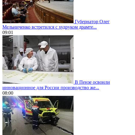
Губернатор Олег
Мельниченко встретился с худруком драмте...
09:01
В Пензе освоили
инновационное для России производство же...
08:00