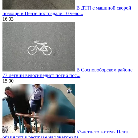
В ДТП с машиной скорой
помощи в Пензе пострадали 10 чело...
16:03
В Сосновоборском районе
77-летний велосипедист погиб пос...
15:00
57-летнего жителя Пензы
обвиняют в расправе над знакомым...