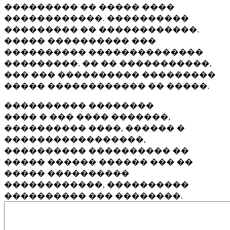
��������� �� ����� ����
������������. ����������
��������� �� ������������.
����� ���������� ���
���������� ��������������
���������. �� �� �����������,
��� ��� ���������� ���������
����� ������������ �� �����.
���������� ��������
���� � ��� ���� �������,
���������� ����, ������ �
�����������������,
���������� ���������� ��
����� ������ ������ ��� ��
����� ����������
������������, ����������
���������� ��� ��������.