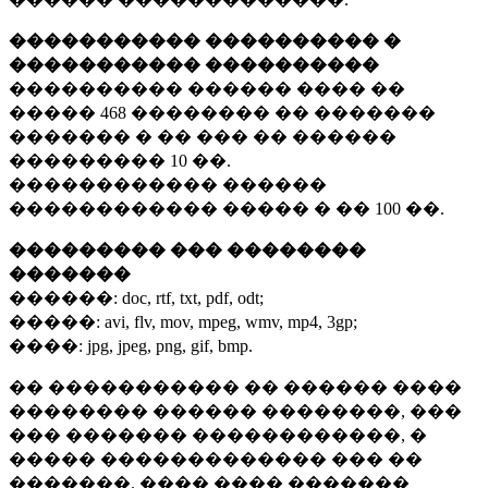
����������� ���������� �
����������� ����������
���������� ������ ���� ��
�����
468 ��������
�� �������
������� � �� ��� �� ������
���������
10 ��.
������������ ������
������������ ����� � ��
100 ��.
��������� ��� ��������
�������
������:
doc, rtf, txt, pdf, odt;
�����:
avi, flv, mov, mpeg, wmv, mp4, 3gp;
����:
jpg, jpeg, png, gif, bmp.
�� ����������� �� ������ ����
�������� ������ ��������, ���
��� ������� ������������, �
����� ������������� ��� ��
�������. ���� ���� �������