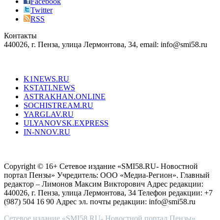
the
Facebook
right
Twitter
blend
RSS
in
Контакты
creation
440026, г. Пенза, улица Лермонтова, 34, email: info@smi58.ru
completely
unique
Все порталы НМГ
dazzling
type.
K1NEWS.RU
reddit
KSTATI.NEWS
sevenfridayreplica.ru
ASTRAKHAN.ONLINE
sevenfriday
SOCHISTREAM.RU
outlet
YARGLAV.RU
is
ULYANOVSK.EXPRESS
the
IN-NNOV.RU
first
choice
Согласие на обработку персональных данных
Политика по
for
защите персональных данных
high-
Copyright © 16+ Сетевое издание «SMI58.RU- Новостной
end
портал Пензы» Учредитель: ООО «Медиа-Регион». Главный
people.
редактор – Лимонов Максим Викторович Адрес редакции:
440026, г. Пенза, улица Лермонтова, 34 Телефон редакции: +7
(987) 504 16 90 Адрес эл. почты редакции: info@smi58.ru
Сетевое издание «SMI58.RU- Новостной портал Пензы»