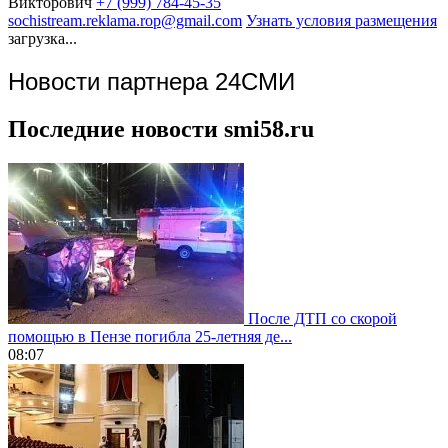
Викторович
+7 (999) 784-45-35
sochistream.reklama.rop@gmail.com
Узнать условия размещения
загрузка...
Новости партнера 24СМИ
Последние новости smi58.ru
После ДТП со скорой
помощью в Пензе погибла 25-летняя де...
08:07