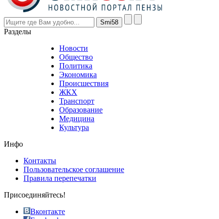
however
visitors
nevertheless
Разделы
believe
that
Новости
good
Общество
value.
Политика
who
Экономика
sells
Происшествия
the
ЖКХ
best
Транспорт
phyrevape.com
Образование
vape
Медицина
store
Культура
on
the
Инфо
pursuit
of
Контакты
the
Пользовательское соглашение
most
Правила перепечатки
effective
sophistication
Присоединяйтесь!
also
just
Вконтакте