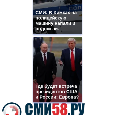
best
vape
СМИ: В Химках на
shops
полицейскую
site.
offer
машину напали и
all
подожгли.
kinds
of
high
quality
https://www.phoenix-
suns.ru/
which
you
need.
replica
franck
muller
Где будет встреча
rolex
президентов США
even
though
и России: Европа?
the
prices
are
higher