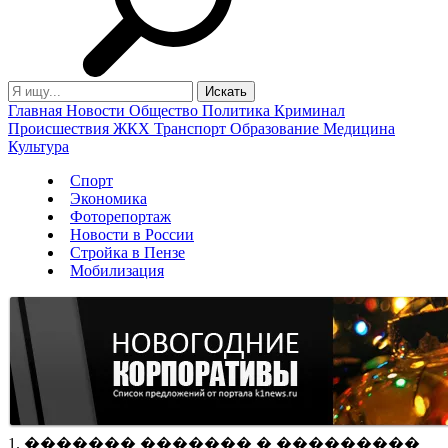
Главная
Новости
Общество
Политика
Криминал
Происшествия
ЖКХ
Транспорт
Образование
Медицина
Культура
Спорт
Экономика
Фоторепортаж
Новости в России
Стройка в Пензе
Мобилизация
1. ������� ������� � ���������