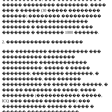
����� �������� ��������. ����
��� � ����� (
30 �����
��������
������) �������� ����������
������ ����� ����������
������� � ����������� ���
������� � �������
1000 ������
.
2. ����������� ��������
��� �������� ���������� ���
���������� ��������
��������� ������������
����������: ����� � �����
�������; �������� �������, �
����������, ��� ������
���������� �� ���� ��� �����, �
��� �� ������� �� ����; ����
�������� (����������� �����,
ICQ ��� ����� ��������) ���
����������� ����� � ���� �
������ �������������.