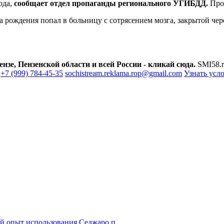
ода,
сообщает отдел пропаганды регионального УГИБДД.
Прои
а рождения попал в больницу с сотрясением мозга, закрытой че
зе, Пензенской области и всей России - кликай сюда.
SMI58.r
+7 (999) 784-45-35
sochistream.reklama.rop@gmail.com
Узнать усл
й опыт использования Седжаро п...