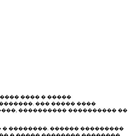
����� ���� � �����
�������. ��� ����� ����
���, ���������� ���������� ��
 � ��������. ������ ���������
�� � ����� �������� ��������.