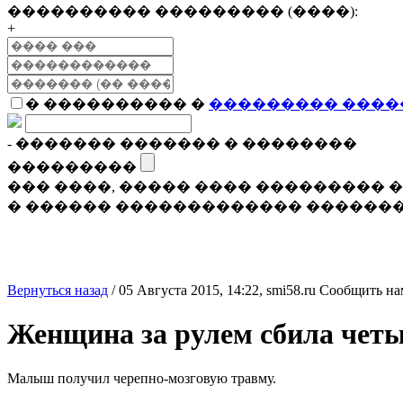
���������� ��������� (����):
+
� ���������� �
��������� ����
- ������� ������� � ��������
���������
��� ����, ����� ���� ���������
� ������ ������������� �������
Вернуться назад
/
05 Августа 2015, 14:22,
smi58.ru
Сообщить на
Женщина за рулем сбила чет
Малыш получил черепно-мозговую травму.