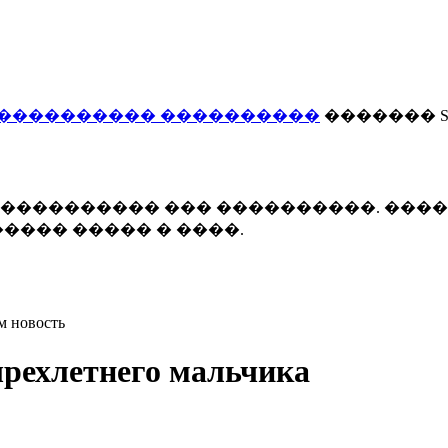
���������� ����������
������� Smi
 ����������� ��� ����������. ���
���� ����� � ����.
м новость
ырехлетнего мальчика