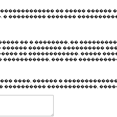
�������������� �� ����� ������ �
. � ��������� ������� ����������
���� �� � ��������, �� ��������
 ������ �������� ���������� ���
���� �� ������������. ����� ���
� �����������, ��� ��� ��������
���� ����, ������ � ������������
�� ���������� ������������, ���