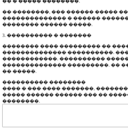
�� � ����� ��������.
�� ��������, ��� ������ ����� �
�������������� � ������ ������
�������� ������ �����.
3. ���������� � �������
�������� ���� ��������� �� ����
�������������� ����������. ���
������������. ���������� �����
�������������� ���������. �� �
�� �����.
���������� ��������
���� � ��� ���� �������, ������
����� ������ ������ ��� �� ���
��������.