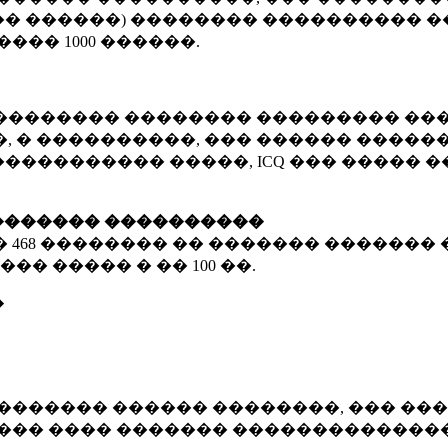
� ������) �������� ���������� �
�����
1000 ������
.
�������� �������� ��������� ���
 � ����������, ��� ������ �������
����������� �����, ICQ ��� �����
������� ����������
�
468 ��������
�� ������� ������� 
��� ����� � ��
100 ��.
�
������� ������ ��������, ��� ���
���� ���� ������� ��������������