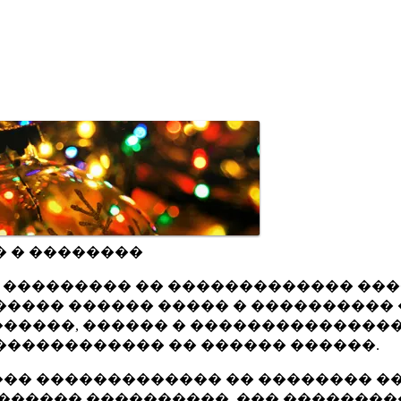
� � ��������
ru ��������� �� ������������� ��
���� ������ ����� � ���������� 
�����, ������ � ���������������
������������ �� ������ ������.
�� ������������� �� �������� ��
������ ����������, ��� ��������