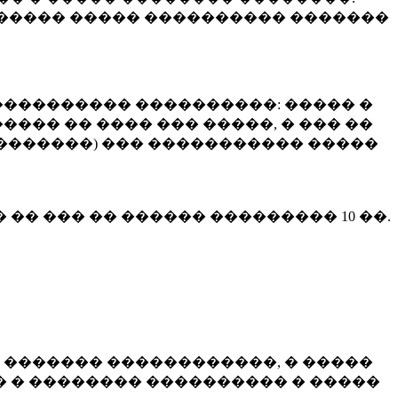
����� ����� ���������� �������
��������� ����������: ����� �
��� �� ���� ��� �����, � ��� ��
 ��������) ��� ����������� �����
� �� ��� �� ������ ���������
10 ��.
 ������� ������������, � �����
 � �������� ���������� � �����