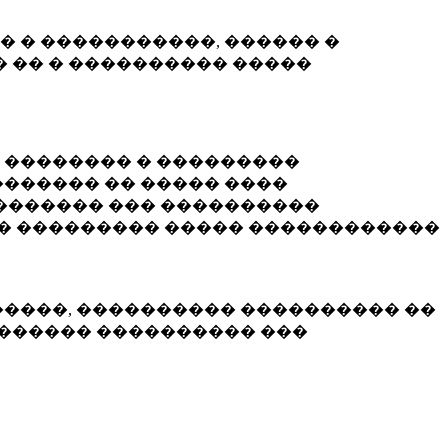
� � �����������, ������ �
 �� � ���������� �����
� �������� � ���������
������ �� ����� ����
������� ��� ����������
�� ��������� ����� ������������
�����, ���������� ���������� ��
������� ���������� ���