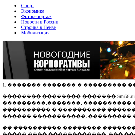
Спорт
Экономика
Фоторепортаж
Новости в России
Стройка в Пензе
Мобилизация
1. ������� ������� � ��������� �
�������� ��������-������� Smi58.
���������,�������, ���������� �
���������� � ���������� ������
������ �����������, ��������� 
�� ���������� �������� �������
����� ���� ������������, ��� ��