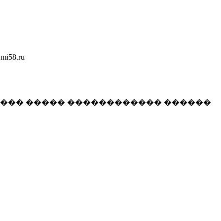
58.ru
���� ����� ������������ ������