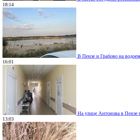
18:14
В Пензе и Грабово на водое
16:01
На улице Антонова в Пензе 
13:03