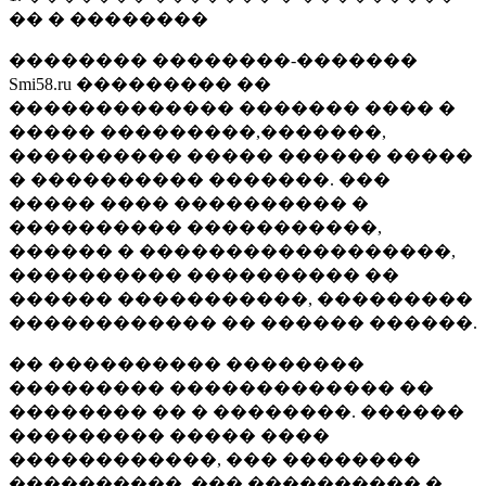
�� � ��������
�������� ��������-�������
Smi58.ru ��������� ��
������������� ������� ���� �
����� ���������,�������,
���������� ����� ������ �����
� ���������� �������. ���
����� ���� ���������� �
���������� �����������,
������ � ������������������,
���������� ���������� ��
������ �����������, ���������
������������ �� ������ ������.
�� ���������� ��������
��������� ������������� ��
�������� �� � ��������. ������
��������� ����� ����
������������, ��� ��������
����������, ��� ���������� �