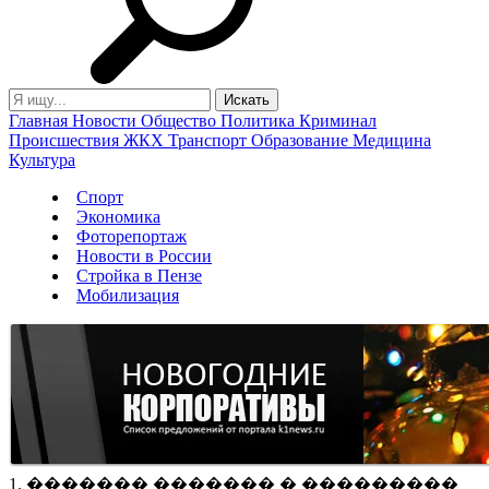
Главная
Новости
Общество
Политика
Криминал
Происшествия
ЖКХ
Транспорт
Образование
Медицина
Культура
Спорт
Экономика
Фоторепортаж
Новости в России
Стройка в Пензе
Мобилизация
1. ������� ������� � ���������