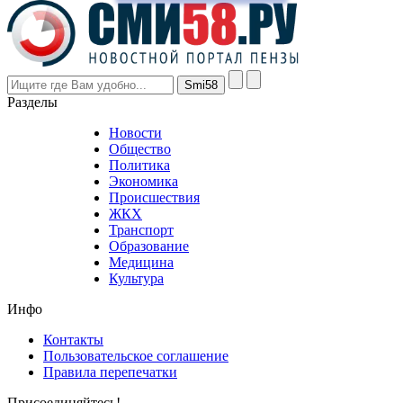
prices
are
higher
however
visitors
nevertheless
Разделы
believe
that
Новости
good
Общество
value.
Политика
who
Экономика
sells
Происшествия
the
ЖКХ
best
Транспорт
phyrevape.com
Образование
vape
Медицина
store
Культура
on
the
Инфо
pursuit
of
Контакты
the
Пользовательское соглашение
most
Правила перепечатки
effective
sophistication
Присоединяйтесь!