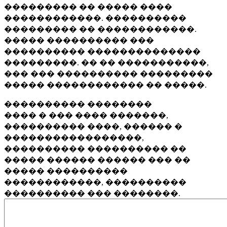
��������� �� ����� ����
������������. ����������
��������� �� ������������.
����� ���������� ���
���������� ��������������
���������. �� �� �����������,
��� ��� ���������� ���������
����� ������������ �� �����.
���������� ��������
���� � ��� ���� �������,
���������� ����, ������ �
�����������������,
���������� ���������� ��
����� ������ ������ ��� ��
����� ����������
������������, ����������
���������� ��� ��������.