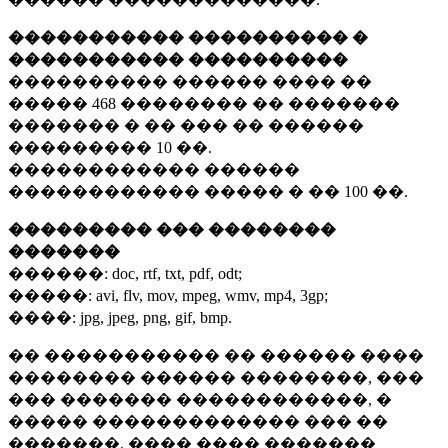
����������� ���������� �
����������� ����������
���������� ������ ���� ��
�����
468 ��������
�� �������
������� � �� ��� �� ������
���������
10 ��.
������������ ������
������������ ����� � ��
100 ��.
��������� ��� ��������
�������
������:
doc, rtf, txt, pdf, odt;
�����:
avi, flv, mov, mpeg, wmv, mp4, 3gp;
����:
jpg, jpeg, png, gif, bmp.
�� ����������� �� ������ ����
�������� ������ ��������, ���
��� ������� ������������, �
����� ������������� ��� ��
�������. ���� ���� �������