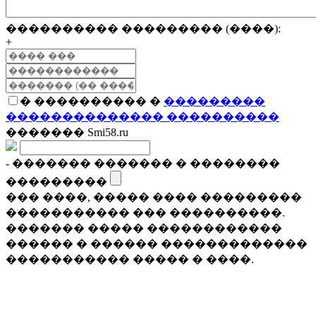
���������� ��������� (����):
+
� ���������� �
���������
�������������� ����������
������� Smi58.ru
- ������� ������� � ��������
���������
��� ����, ����� ���� ���������
����������� ��� ����������.
������� ����� ������������
������ � ������ �������������
����������� ����� � ����.