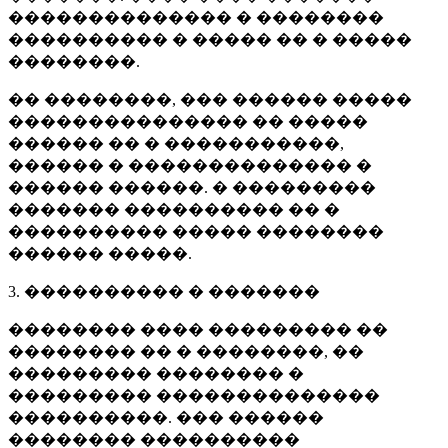
�������������� � ��������
���������� � ����� �� � �����
��������.
�� ��������, ��� ������ �����
��������������� �� �����
������ �� � �����������,
������ � �������������� �
������ ������. � ���������
������� ���������� �� �
���������� ����� ��������
������ �����.
3. ���������� � �������
�������� ���� ��������� ��
�������� �� � ��������, ��
��������� �������� �
��������� ��������������
����������. ��� ������
�������� ����������