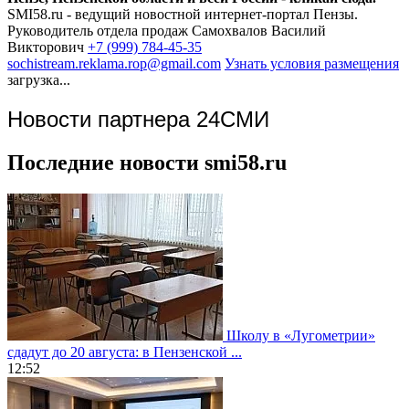
SMI58.ru - ведущий новостной интернет-портал Пензы.
Руководитель отдела продаж
Самохвалов Василий
Викторович
+7 (999) 784-45-35
sochistream.reklama.rop@gmail.com
Узнать условия размещения
загрузка...
Новости партнера 24СМИ
Последние новости smi58.ru
Школу в «Лугометрии»
сдадут до 20 августа: в Пензенской ...
12:52