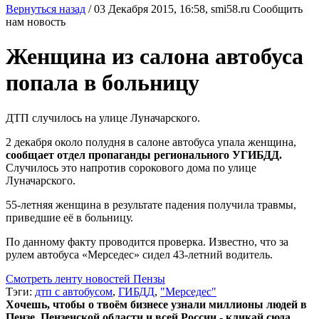
Вернуться назад
/
03 Декабря 2015, 16:58,
smi58.ru
Сообщить
нам новость
Женщина из салона автобуса
попала в больницу
ДТП случилось на улице Луначарского.
2 декабря около полудня в салоне автобуса упала женщина,
сообщает отдел пропаганды регионального УГИБДД.
Случилось это напротив сорокового дома по улице
Луначарского.
55-летняя женщина в результате падения получила травмы,
приведшие её в больницу.
По данному факту проводится проверка. Известно, что за
рулем автобуса «Мерседес» сидел 43-летний водитель.
Смотреть ленту новостей Пензы
Тэги:
дтп с автобусом
,
ГИБДД
,
"Мерседес"
Хочешь, чтобы о твоём бизнесе узнали миллионы людей в
Пензе, Пензенской области и всей России - кликай сюда.