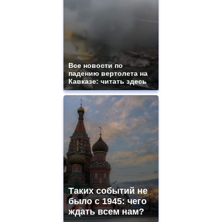
watches
for
sale.
best
vape
shops
site.
Все новости по
offer
падению вертолета на
all
Кавказе: читать здесь
kinds
of
high
quality
https://www.phoenix-
suns.ru/
which
you
need.
replica
franck
muller
Таких событий не
rolex
было с 1945: чего
even
though
ждать всем нам?
the