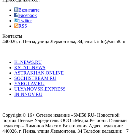
also
just
Вконтакте
the
Facebook
right
Twitter
blend
RSS
in
Контакты
creation
440026, г. Пенза, улица Лермонтова, 34, email: info@smi58.ru
completely
unique
Все порталы НМГ
dazzling
type.
K1NEWS.RU
reddit
KSTATI.NEWS
sevenfridayreplica.ru
ASTRAKHAN.ONLINE
sevenfriday
SOCHISTREAM.RU
outlet
YARGLAV.RU
is
ULYANOVSK.EXPRESS
the
IN-NNOV.RU
first
choice
Согласие на обработку персональных данных
Политика по
for
защите персональных данных
high-
Copyright © 16+ Сетевое издание «SMI58.RU- Новостной
end
портал Пензы» Учредитель: ООО «Медиа-Регион». Главный
people.
редактор – Лимонов Максим Викторович Адрес редакции:
440026, г. Пенза, улица Лермонтова, 34 Телефон редакции: +7