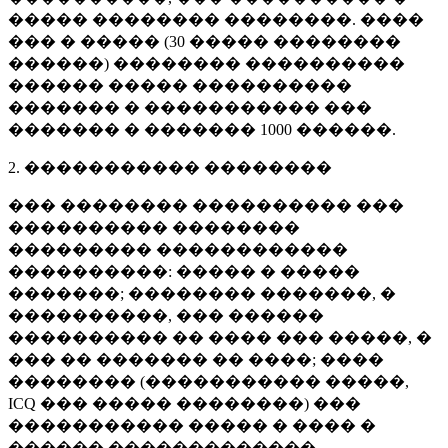
����� �������� ��������. ����
��� � ����� (
30 �����
��������
������) �������� ����������
������ ����� ����������
������� � ����������� ���
������� � �������
1000 ������
.
2. ����������� ��������
��� �������� ���������� ���
���������� ��������
��������� ������������
����������: ����� � �����
�������; �������� �������, �
����������, ��� ������
���������� �� ���� ��� �����, �
��� �� ������� �� ����; ����
�������� (����������� �����,
ICQ ��� ����� ��������) ���
����������� ����� � ���� �
������ �������������.