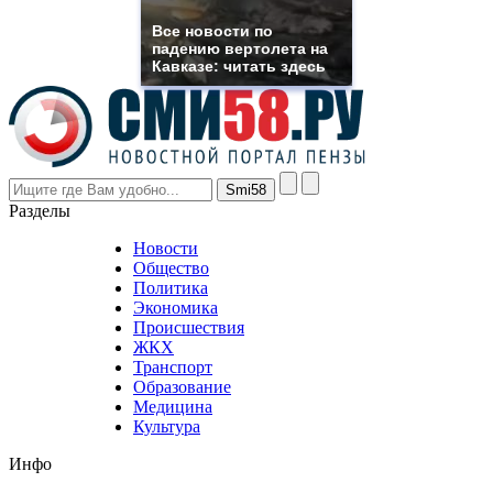
muller
rolex
Все новости по
even
падению вертолета на
though
Кавказе: читать здесь
the
prices
are
higher
however
visitors
nevertheless
Разделы
believe
that
Новости
good
Общество
value.
Политика
who
Экономика
sells
Происшествия
the
ЖКХ
best
Транспорт
phyrevape.com
Образование
vape
Медицина
store
Культура
on
the
Инфо
pursuit