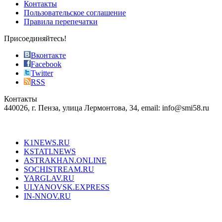
of
Контакты
the
Пользовательское соглашение
most
Правила перепечатки
effective
sophistication
Присоединяйтесь!
also
just
Вконтакте
the
Facebook
right
Twitter
blend
RSS
in
Контакты
creation
440026, г. Пенза, улица Лермонтова, 34, email: info@smi58.ru
completely
unique
Все порталы НМГ
dazzling
type.
K1NEWS.RU
reddit
KSTATI.NEWS
sevenfridayreplica.ru
ASTRAKHAN.ONLINE
sevenfriday
SOCHISTREAM.RU
outlet
YARGLAV.RU
is
ULYANOVSK.EXPRESS
the
IN-NNOV.RU
first
choice
Согласие на обработку персональных данных
Политика по
for
защите персональных данных