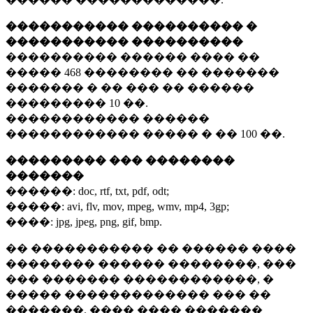
����������� ���������� �
����������� ����������
���������� ������ ���� ��
�����
468 ��������
�� �������
������� � �� ��� �� ������
���������
10 ��.
������������ ������
������������ ����� � ��
100 ��.
��������� ��� ��������
�������
������:
doc, rtf, txt, pdf, odt;
�����:
avi, flv, mov, mpeg, wmv, mp4, 3gp;
����:
jpg, jpeg, png, gif, bmp.
�� ����������� �� ������ ����
�������� ������ ��������, ���
��� ������� ������������, �
����� ������������� ��� ��
�������. ���� ���� �������