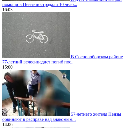
помощи в Пензе пострадали 10 чело...
16:03
В Сосновоборском районе
77-летний велосипедист погиб пос...
15:00
57-летнего жителя Пензы
обвиняют в расправе над знакомым...
14:06