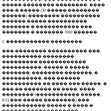
����� �������� ��������. ����
��� � ����� (
30 �����
��������
������) �������� ����������
������ ����� ����������
������� � ����������� ���
������� � �������
1000 ������
.
2. ����������� ��������
��� �������� ���������� ���
���������� ��������
��������� ������������
����������: ����� � �����
�������; �������� �������, �
����������, ��� ������
���������� �� ���� ��� �����, �
��� �� ������� �� ����; ����
�������� (����������� �����,
ICQ ��� ����� ��������) ���
����������� ����� � ���� �
������ �������������.