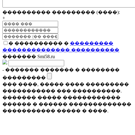
���������� ��������� (����):
+
� ���������� �
���������
�������������� ����������
������� Smi58.ru
- ������� ������� � ��������
���������
��� ����, ����� ���� ���������
����������� ��� ����������.
������� ����� ������������
������ � ������ �������������
����������� ����� � ����.