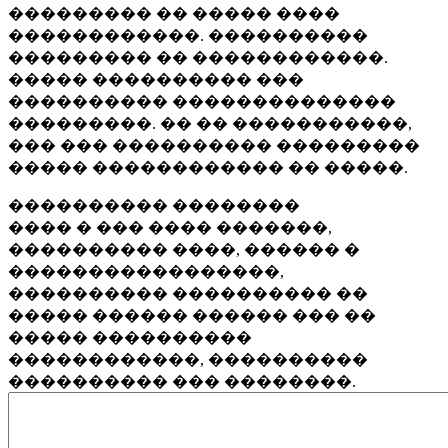
��������� �� ����� ����
������������. ����������
��������� �� ������������.
����� ���������� ���
���������� ��������������
���������. �� �� �����������,
��� ��� ���������� ���������
����� ������������ �� �����.
���������� ��������
���� � ��� ���� �������,
���������� ����, ������ �
�����������������,
���������� ���������� ��
����� ������ ������ ��� ��
����� ����������
������������, ����������
���������� ��� ��������.