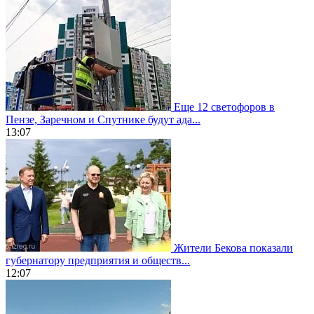
Еще 12 светофоров в
Пензе, Заречном и Спутнике будут ада...
13:07
Жители Бекова показали
губернатору предприятия и обществ...
12:07