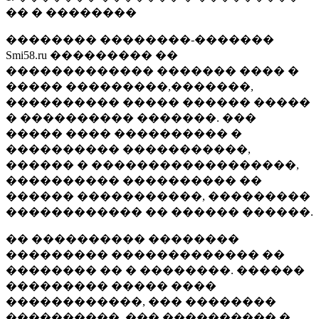
�� � ��������
�������� ��������-�������
Smi58.ru ��������� ��
������������� ������� ���� �
����� ���������,�������,
���������� ����� ������ �����
� ���������� �������. ���
����� ���� ���������� �
���������� �����������,
������ � ������������������,
���������� ���������� ��
������ �����������, ���������
������������ �� ������ ������.
�� ���������� ��������
��������� ������������� ��
�������� �� � ��������. ������
��������� ����� ����
������������, ��� ��������
����������, ��� ���������� �