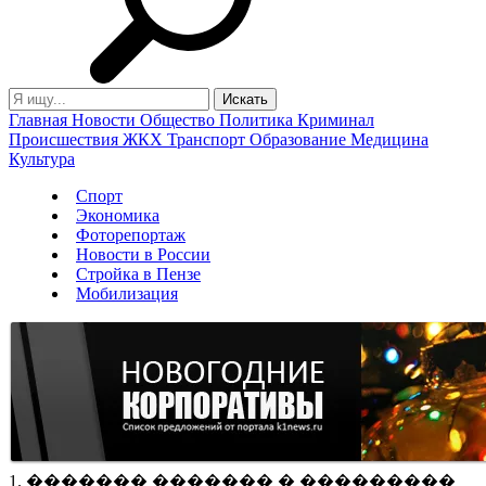
Главная
Новости
Общество
Политика
Криминал
Происшествия
ЖКХ
Транспорт
Образование
Медицина
Культура
Спорт
Экономика
Фоторепортаж
Новости в России
Стройка в Пензе
Мобилизация
1. ������� ������� � ���������