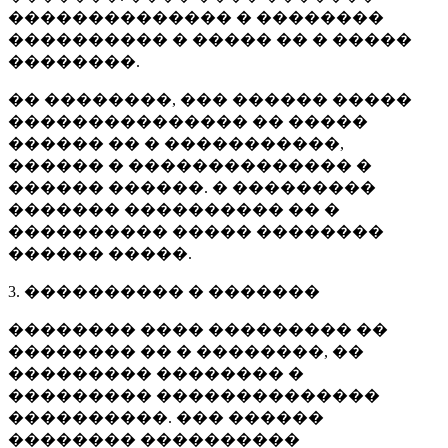
�������������� � ��������
���������� � ����� �� � �����
��������.
�� ��������, ��� ������ �����
��������������� �� �����
������ �� � �����������,
������ � �������������� �
������ ������. � ���������
������� ���������� �� �
���������� ����� ��������
������ �����.
3. ���������� � �������
�������� ���� ��������� ��
�������� �� � ��������, ��
��������� �������� �
��������� ��������������
����������. ��� ������
�������� ����������