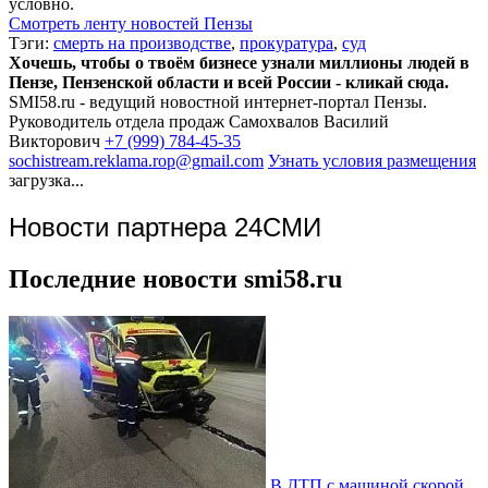
условно.
Смотреть ленту новостей Пензы
Тэги:
смерть на производстве
,
прокуратура
,
суд
Хочешь, чтобы о твоём бизнесе узнали миллионы людей в
Пензе, Пензенской области и всей России - кликай сюда.
SMI58.ru - ведущий новостной интернет-портал Пензы.
Руководитель отдела продаж
Самохвалов Василий
Викторович
+7 (999) 784-45-35
sochistream.reklama.rop@gmail.com
Узнать условия размещения
загрузка...
Новости партнера 24СМИ
Последние новости smi58.ru
В ДТП с машиной скорой