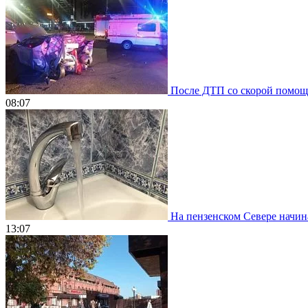
После ДТП со скорой помощью
08:07
На пензенском Севере начин
13:07