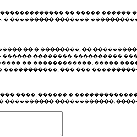
�������������� �� ����� ������ �
. � ��������� ������� ����������
���� �� � ��������, �� ��������
 ������ �������� ���������� ���
���� �� ������������. ����� ���
� �����������, ��� ��� ��������
���� ����, ������ � ������������
�� ���������� ������������, ���