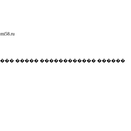
58.ru
���� ����� ������������ ������