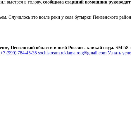
ил выстрел в голову,
сообщила старший помощник руководит
м. Случилось это возле реки у села бутырки Пензенского район
зе, Пензенской области и всей России - кликай сюда.
SMI58.r
+7 (999) 784-45-35
sochistream.reklama.rop@gmail.com
Узнать усл