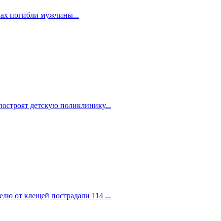
мах погибли мужчины...
построят детскую поликлинику...
елю от клещей пострадали 114 ...