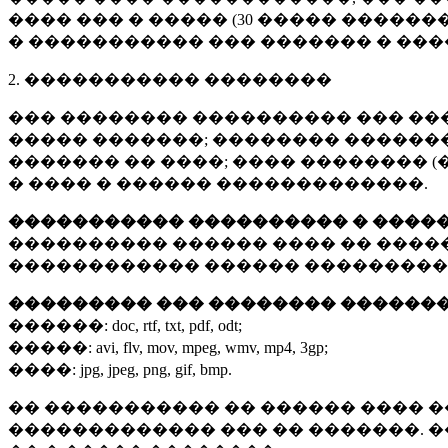
���� ��� � ����� (
30 �����
�������
� ����������� ��� ������� � ��
2. ����������� ��������
��� �������� ���������� ��� ��
����� �������; �������� �������,
������� �� ����; ���� �������� (
� ���� � ������ �������������.
����������� ���������� � ����
���������� ������ ���� �� ����
������������ ������ ���������
��������� ��� �������� ������
������:
doc, rtf, txt, pdf, odt;
�����:
avi, flv, mov, mpeg, wmv, mp4, 3gp;
����:
jpg, jpeg, png, gif, bmp.
�� ����������� �� ������ ���� �
������������� ��� �� �������. 