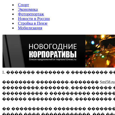
Спорт
Экономика
Фоторепортаж
Новости в России
Стройка в Пензе
Мобилизация
1. ������� ������� � ��������� �
�������� ��������-������� Smi58.
���������,�������, ���������� �
���������� � ���������� ������
������ �����������, ��������� 
�� ���������� �������� �������
����� ���� ������������, ��� ��