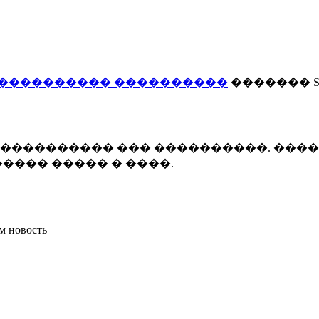
���������� ����������
������� Smi
 ����������� ��� ����������. ���
���� ����� � ����.
м новость