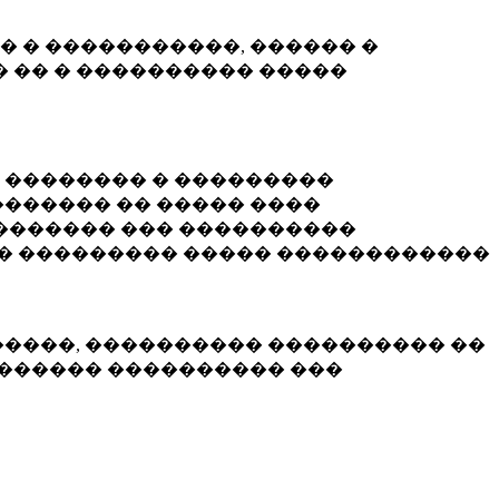
� � �����������, ������ �
 �� � ���������� �����
� �������� � ���������
������ �� ����� ����
������� ��� ����������
�� ��������� ����� ������������
�����, ���������� ���������� ��
������� ���������� ���