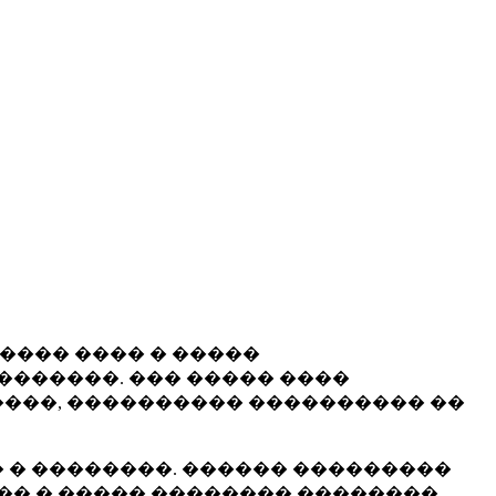
����� ���� � �����
�������. ��� ����� ����
���, ���������� ���������� ��
 � ��������. ������ ���������
�� � ����� �������� ��������.