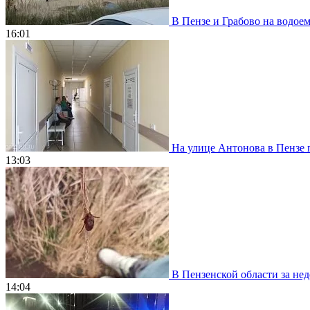
В Пензе и Грабово на водое
16:01
На улице Антонова в Пензе 
13:03
В Пензенской области за нед
14:04