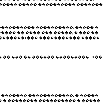
����� ����� ���������� �������
��������� ����������: ����� �
��� �� ���� ��� �����, � ��� ��
 ��������) ��� ����������� �����
� �� ��� �� ������ ���������
10 ��.
 ������� ������������, � �����
 � �������� ���������� � �����