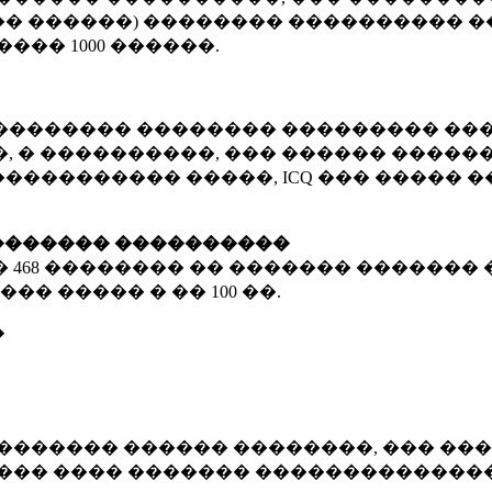
� ������) �������� ���������� �
�����
1000 ������
.
�������� �������� ��������� ���
 � ����������, ��� ������ �������
����������� �����, ICQ ��� �����
������� ����������
�
468 ��������
�� ������� ������� 
��� ����� � ��
100 ��.
�
������� ������ ��������, ��� ���
���� ���� ������� ��������������