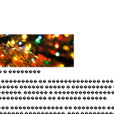
� � ��������
ru ��������� �� ������������� ��
���� ������ ����� � ���������� 
�����, ������ � ���������������
������������ �� ������ ������.
�� ������������� �� �������� ��
������ ����������, ��� ��������