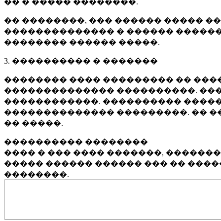
�� � ����� ��������.
�� ��������, ��� ������ ����� �
�������������� � ������ ������
�������� ������ �����.
3. ���������� � �������
�������� ���� ��������� �� ����
�������������� ����������. ���
������������. ���������� �����
�������������� ���������. �� �
�� �����.
���������� ��������
���� � ��� ���� �������, ������
����� ������ ������ ��� �� ���
��������.