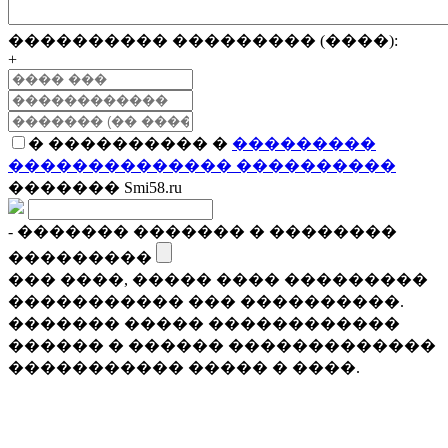
���������� ��������� (����):
+
� ���������� �
���������
�������������� ����������
������� Smi58.ru
- ������� ������� � ��������
���������
��� ����, ����� ���� ���������
����������� ��� ����������.
������� ����� ������������
������ � ������ �������������
����������� ����� � ����.