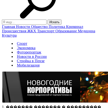
Главная
Новости
Общество
Политика
Криминал
Происшествия
ЖКХ
Транспорт
Образование
Медицина
Культура
Спорт
Экономика
Фоторепортаж
Новости в России
Стройка в Пензе
Мобилизация
1. ������� ������� � ���������