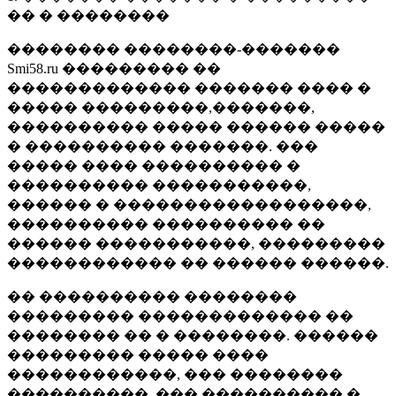
�� � ��������
�������� ��������-�������
Smi58.ru ��������� ��
������������� ������� ���� �
����� ���������,�������,
���������� ����� ������ �����
� ���������� �������. ���
����� ���� ���������� �
���������� �����������,
������ � ������������������,
���������� ���������� ��
������ �����������, ���������
������������ �� ������ ������.
�� ���������� ��������
��������� ������������� ��
�������� �� � ��������. ������
��������� ����� ����
������������, ��� ��������
����������, ��� ���������� �