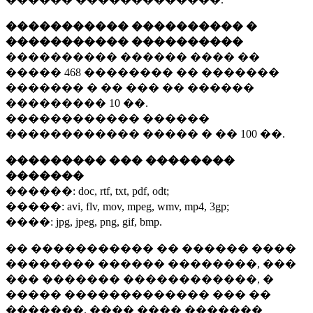
����������� ���������� �
����������� ����������
���������� ������ ���� ��
�����
468 ��������
�� �������
������� � �� ��� �� ������
���������
10 ��.
������������ ������
������������ ����� � ��
100 ��.
��������� ��� ��������
�������
������:
doc, rtf, txt, pdf, odt;
�����:
avi, flv, mov, mpeg, wmv, mp4, 3gp;
����:
jpg, jpeg, png, gif, bmp.
�� ����������� �� ������ ����
�������� ������ ��������, ���
��� ������� ������������, �
����� ������������� ��� ��
�������. ���� ���� �������