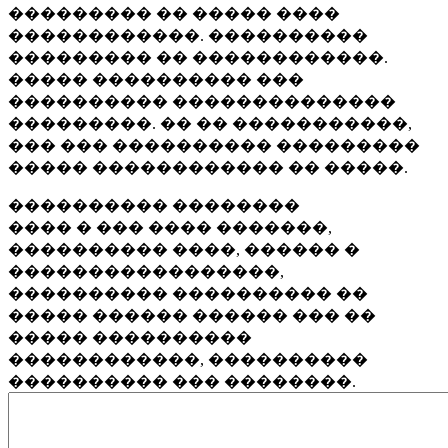
��������� �� ����� ����
������������. ����������
��������� �� ������������.
����� ���������� ���
���������� ��������������
���������. �� �� �����������,
��� ��� ���������� ���������
����� ������������ �� �����.
���������� ��������
���� � ��� ���� �������,
���������� ����, ������ �
�����������������,
���������� ���������� ��
����� ������ ������ ��� ��
����� ����������
������������, ����������
���������� ��� ��������.