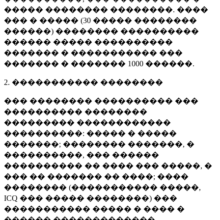
����� �������� ��������. ����
��� � ����� (
30 �����
��������
������) �������� ����������
������ ����� ����������
������� � ����������� ���
������� � �������
1000 ������
.
2. ����������� ��������
��� �������� ���������� ���
���������� ��������
��������� ������������
����������: ����� � �����
�������; �������� �������, �
����������, ��� ������
���������� �� ���� ��� �����, �
��� �� ������� �� ����; ����
�������� (����������� �����,
ICQ ��� ����� ��������) ���
����������� ����� � ���� �
������ �������������.