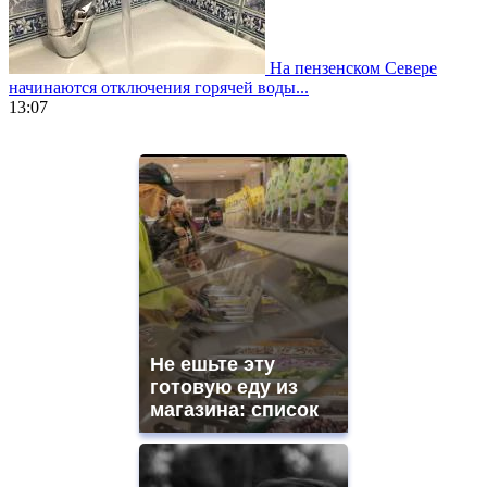
На пензенском Севере
начинаются отключения горячей воды...
13:07
https://www.vapesstores.fr/
meilleure
cigarette
electronique
best
quality
aaa
swiss
movement.
https://gradewatches.to/
mens
and
Не ешьте эту
ladies
готовую еду из
watches
магазина: список
for
sale.
https://www.replicasrelojes.to/
mens