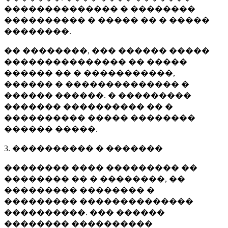
�������������� � ��������
���������� � ����� �� � �����
��������.
�� ��������, ��� ������ �����
��������������� �� �����
������ �� � �����������,
������ � �������������� �
������ ������. � ���������
������� ���������� �� �
���������� ����� ��������
������ �����.
3. ���������� � �������
�������� ���� ��������� ��
�������� �� � ��������, ��
��������� �������� �
��������� ��������������
����������. ��� ������
�������� ����������