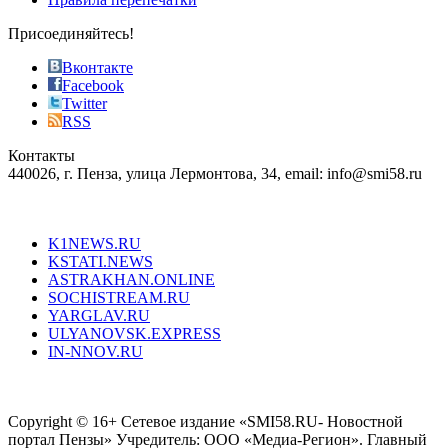
effective
sophistication
Присоединяйтесь!
also
just
Вконтакте
the
Facebook
right
Twitter
blend
RSS
in
Контакты
creation
440026, г. Пенза, улица Лермонтова, 34, email: info@smi58.ru
completely
unique
Все порталы НМГ
dazzling
type.
K1NEWS.RU
reddit
KSTATI.NEWS
sevenfridayreplica.ru
ASTRAKHAN.ONLINE
sevenfriday
SOCHISTREAM.RU
outlet
YARGLAV.RU
is
ULYANOVSK.EXPRESS
the
IN-NNOV.RU
first
choice
Согласие на обработку персональных данных
Политика по
for
защите персональных данных
high-
Copyright © 16+ Сетевое издание «SMI58.RU- Новостной
end
портал Пензы» Учредитель: ООО «Медиа-Регион». Главный
people.