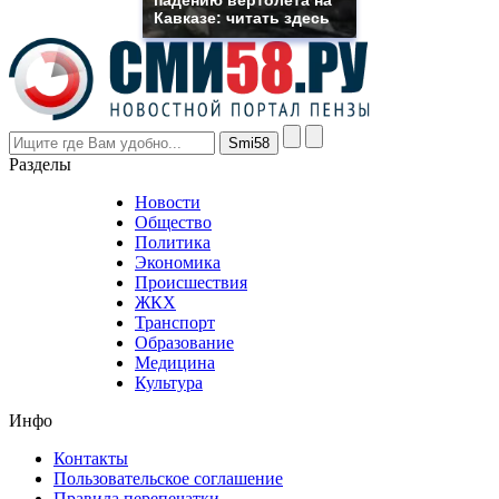
though
Кавказе: читать здесь
the
prices
are
higher
however
visitors
nevertheless
Разделы
believe
that
Новости
good
Общество
value.
Политика
who
Экономика
sells
Происшествия
the
ЖКХ
best
Транспорт
phyrevape.com
Образование
vape
Медицина
store
Культура
on
the
Инфо
pursuit
of
Контакты
the
Пользовательское соглашение
most
Правила перепечатки