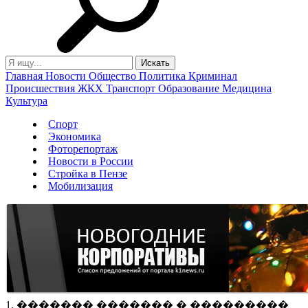
Главная
Новости
Общество
Политика
Криминал
Происшествия
ЖКХ
Транспорт
Образование
Медицина
Культура
Спорт
Экономика
Фоторепортаж
Новости в России
Стройка в Пензе
Мобилизация
1. ������� ������� � ���������