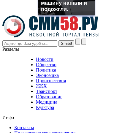
машину напали и
even
though
подожгли.
the
prices
are
higher
however
visitors
nevertheless
Разделы
believe
that
Новости
good
Общество
value.
Политика
who
Экономика
sells
Происшествия
the
ЖКХ
best
Транспорт
phyrevape.com
Образование
vape
Медицина
store
Культура
on
the
Инфо
pursuit
of
Контакты
the
Пользовательское соглашение