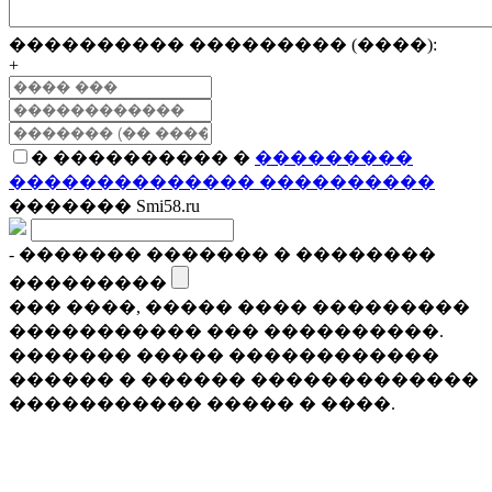
���������� ��������� (����):
+
� ���������� �
���������
�������������� ����������
������� Smi58.ru
- ������� ������� � ��������
���������
��� ����, ����� ���� ���������
����������� ��� ����������.
������� ����� ������������
������ � ������ �������������
����������� ����� � ����.