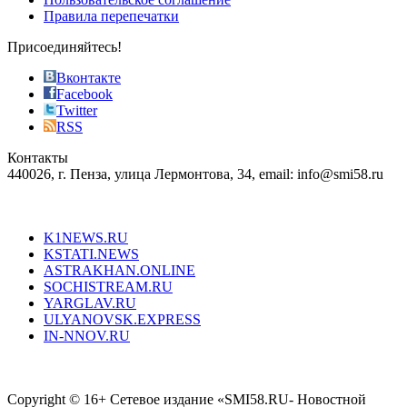
most
Правила перепечатки
effective
sophistication
Присоединяйтесь!
also
just
Вконтакте
the
Facebook
right
Twitter
blend
RSS
in
Контакты
creation
440026, г. Пенза, улица Лермонтова, 34, email: info@smi58.ru
completely
unique
Все порталы НМГ
dazzling
type.
K1NEWS.RU
reddit
KSTATI.NEWS
sevenfridayreplica.ru
ASTRAKHAN.ONLINE
sevenfriday
SOCHISTREAM.RU
outlet
YARGLAV.RU
is
ULYANOVSK.EXPRESS
the
IN-NNOV.RU
first
choice
Согласие на обработку персональных данных
Политика по
for
защите персональных данных
high-
Copyright © 16+ Сетевое издание «SMI58.RU- Новостной
end