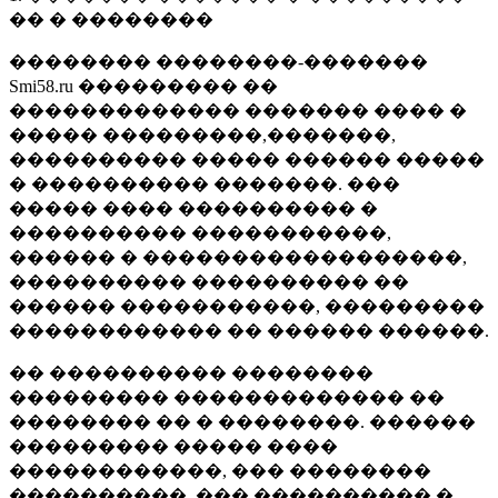
�� � ��������
�������� ��������-�������
Smi58.ru ��������� ��
������������� ������� ���� �
����� ���������,�������,
���������� ����� ������ �����
� ���������� �������. ���
����� ���� ���������� �
���������� �����������,
������ � ������������������,
���������� ���������� ��
������ �����������, ���������
������������ �� ������ ������.
�� ���������� ��������
��������� ������������� ��
�������� �� � ��������. ������
��������� ����� ����
������������, ��� ��������
����������, ��� ���������� �