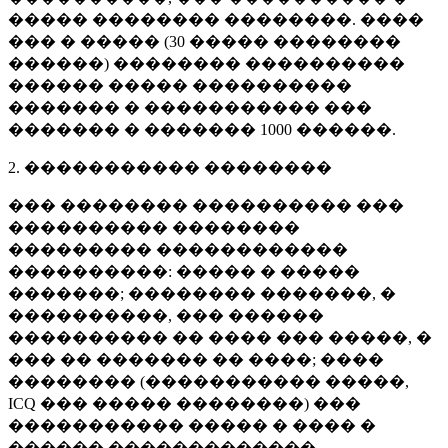
����� �������� ��������. ����
��� � ����� (
30 �����
��������
������) �������� ����������
������ ����� ����������
������� � ����������� ���
������� � �������
1000 ������
.
2. ����������� ��������
��� �������� ���������� ���
���������� ��������
��������� ������������
����������: ����� � �����
�������; �������� �������, �
����������, ��� ������
���������� �� ���� ��� �����, �
��� �� ������� �� ����; ����
�������� (����������� �����,
ICQ ��� ����� ��������) ���
����������� ����� � ���� �
������ �������������.