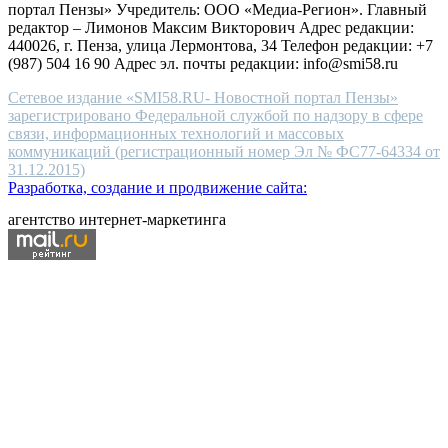
портал Пензы» Учредитель: ООО «Медиа-Регион». Главный
people.
редактор – Лимонов Максим Викторович Адрес редакции:
440026, г. Пенза, улица Лермонтова, 34 Телефон редакции: +7
(987) 504 16 90 Адрес эл. почты редакции: info@smi58.ru
Сетевое издание «SMI58.RU- Новостной портал Пензы»
зарегистрировано Федеральной службой по надзору в сфере
связи, информационных технологий и массовых
коммуникаций (регистрационный номер Эл № ФС77-64334 от
31.12.2015)
Разработка, создание и продвижение сайта:
агентство интернет-маркетинга