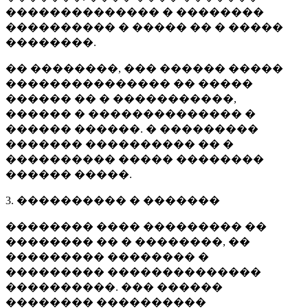
�������������� � ��������
���������� � ����� �� � �����
��������.
�� ��������, ��� ������ �����
��������������� �� �����
������ �� � �����������,
������ � �������������� �
������ ������. � ���������
������� ���������� �� �
���������� ����� ��������
������ �����.
3. ���������� � �������
�������� ���� ��������� ��
�������� �� � ��������, ��
��������� �������� �
��������� ��������������
����������. ��� ������
�������� ����������