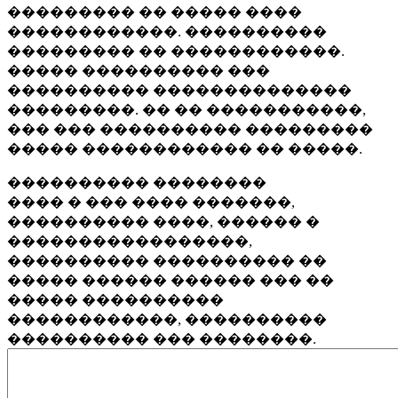
��������� �� ����� ����
������������. ����������
��������� �� ������������.
����� ���������� ���
���������� ��������������
���������. �� �� �����������,
��� ��� ���������� ���������
����� ������������ �� �����.
���������� ��������
���� � ��� ���� �������,
���������� ����, ������ �
�����������������,
���������� ���������� ��
����� ������ ������ ��� ��
����� ����������
������������, ����������
���������� ��� ��������.