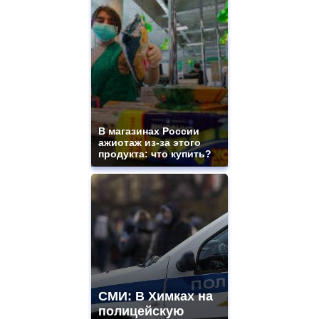
mens
and
ladies
watches
for
sale.
best
vape
shops
site.
В магазинах России
offer
ажиотаж из-за этого
all
продукта: что купить?
kinds
of
high
quality
https://www.phoenix-
suns.ru/
which
you
need.
replica
franck
СМИ: В Химках на
muller
полицейскую
rolex