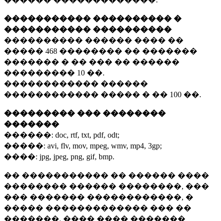
����������� ���������� �
����������� ����������
���������� ������ ���� ��
�����
468 ��������
�� �������
������� � �� ��� �� ������
���������
10 ��.
������������ ������
������������ ����� � ��
100 ��.
��������� ��� ��������
�������
������:
doc, rtf, txt, pdf, odt;
�����:
avi, flv, mov, mpeg, wmv, mp4, 3gp;
����:
jpg, jpeg, png, gif, bmp.
�� ����������� �� ������ ����
�������� ������ ��������, ���
��� ������� ������������, �
����� ������������� ��� ��
�������. ���� ���� �������