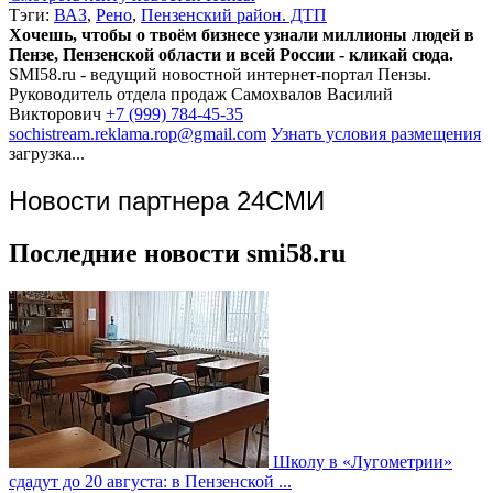
Тэги:
ВАЗ
,
Рено
,
Пензенский район. ДТП
Хочешь, чтобы о твоём бизнесе узнали миллионы людей в
Пензе, Пензенской области и всей России - кликай сюда.
SMI58.ru - ведущий новостной интернет-портал Пензы.
Руководитель отдела продаж
Самохвалов Василий
Викторович
+7 (999) 784-45-35
sochistream.reklama.rop@gmail.com
Узнать условия размещения
загрузка...
Новости партнера 24СМИ
Последние новости smi58.ru
Школу в «Лугометрии»
сдадут до 20 августа: в Пензенской ...